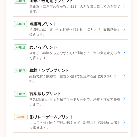
図形の数えあげプリント
小1程度
›
三角形・四角形の数を数え上げ、大きな形に気づく力を育て
ます。
点描写プリント
小1程度
›
点図形の写し取りから回転・線対称・拡大まで、図形感覚を
鍛えます。
めいろプリント
小1程度
›
やさしい迷路から超むずかしい迷路まで、集中力と考える力
を育てます。
絵柄ナンプレプリント
小1程度
›
絵柄で解く数独で、重複を避けて配置する論理力を養いま
す。
言葉探しプリント
小1程度
›
マスに隠れた言葉を探すワードサーチで、語彙と注意力を養
います。
形リレーゲームプリント
小2程度
›
マス目の規則から空欄の形を当て、計算なしで論理的思考力
を鍛えます。