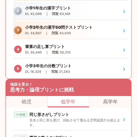
小学1年生の漢字プリント
›
2
DL 42,096 ｜ 閲覧 63,189
小学2年生の漢字50問テストプリント
›
3
DL 34,687 ｜ 閲覧 43,030
筆算の足し算プリント
›
4
DL 30,440 ｜ 閲覧 30,315
小学3年生の分数プリント
›
5
DL 18,329 ｜ 閲覧 21,283
地頭を育め！
思考力・論理プリントに挑戦
幼児
低学年
高学年
同じ形さがしプリント
小1程度
›
見本と同じ形を選び、回転させて重ねる空間認識力を鍛えま
す。