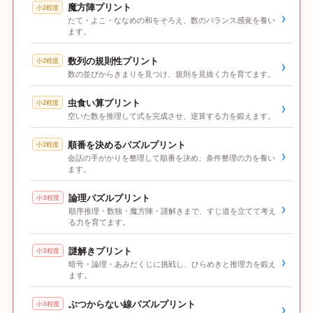
魔方陣プリント
小2程度
›
たて・よこ・ななめの和をそろえ、数のバランス感覚を養い
ます。
数列の規則性プリント
小2程度
›
数の並びからきまりを見つけ、規則を見抜く力を育てます。
虫食い算プリント
小2程度
›
空いた数を推理して式を完成させ、逆算する力を鍛えます。
順番を決めるパズルプリント
小2程度
›
会話の手がかりを整理して順番を決め、条件整理の力を養い
ます。
論理パズルプリント
小3程度
›
順序推理・数独・魔方陣・謎解きまで、すじ道を立てて考え
る力を育てます。
謎解きプリント
小3程度
›
暗号・論理・あみだくじに挑戦し、ひらめきと推理力を鍛え
ます。
ぶつからない線パズルプリント
小3程度
›