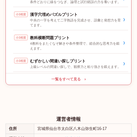
条件どおりに線をつなぎ、論理と試行錯誤の力を養います。
漢字穴埋めパズルプリント
小3程度
›
中央の一字を考えて二字熟語を完成させ、語彙と発想力を育
てます。
教科横断問題プリント
小3程度
›
4教科をまたぐなぞ解きや条件整理で、総合的な思考力を鍛
えます。
むずかしい間違い探しプリント
小3程度
›
上級レベルの間違い探しで、観察力と粘り強さを鍛えます。
一覧をすべて見る ›
運営者情報
住所
宮城県仙台市太白区八木山弥生町16-17