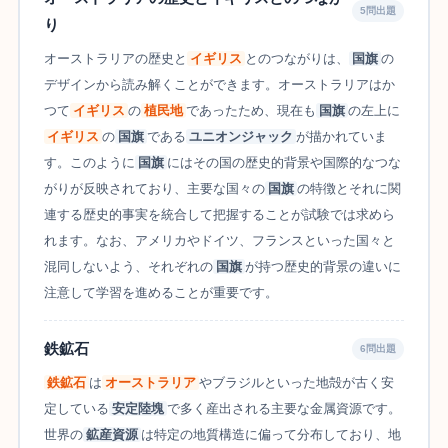
5問出題
り
オーストラリアの歴史と
イギリス
とのつながりは、
国旗
の
デザインから読み解くことができます。オーストラリアはか
つて
イギリス
の
植民地
であったため、現在も
国旗
の左上に
イギリス
の
国旗
である
ユニオンジャック
が描かれていま
す。このように
国旗
にはその国の歴史的背景や国際的なつな
がりが反映されており、主要な国々の
国旗
の特徴とそれに関
連する歴史的事実を統合して把握することが試験では求めら
れます。なお、アメリカやドイツ、フランスといった国々と
混同しないよう、それぞれの
国旗
が持つ歴史的背景の違いに
注意して学習を進めることが重要です。
鉄鉱石
6問出題
鉄鉱石
は
オーストラリア
やブラジルといった地殻が古く安
定している
安定陸塊
で多く産出される主要な金属資源です。
世界の
鉱産資源
は特定の地質構造に偏って分布しており、地