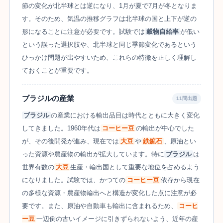
節の変化が北半球とは逆になり、1月が夏で7月が冬となりま
す。そのため、気温の推移グラフは北半球の国と上下が逆の
形になることに注意が必要です。試験では
穀物自給率
が低い
という誤った選択肢や、北半球と同じ季節変化であるという
ひっかけ問題が出やすいため、これらの特徴を正しく理解し
ておくことが重要です。
ブラジルの産業
11問出題
ブラジル
の産業における輸出品目は時代とともに大きく変化
してきました。1960年代は
コーヒー豆
の輸出が中心でした
が、その後開発が進み、現在では
大豆
や
鉄鉱石
、原油とい
った資源や農産物の輸出が拡大しています。特に
ブラジル
は
世界有数の
大豆
生産・輸出国として重要な地位を占めるよう
になりました。試験では、かつての
コーヒー豆
依存から現在
の多様な資源・農産物輸出へと構造が変化した点に注意が必
要です。また、原油や自動車も輸出に含まれるため、
コーヒ
ー豆
一辺倒の古いイメージに引きずられないよう、近年の産