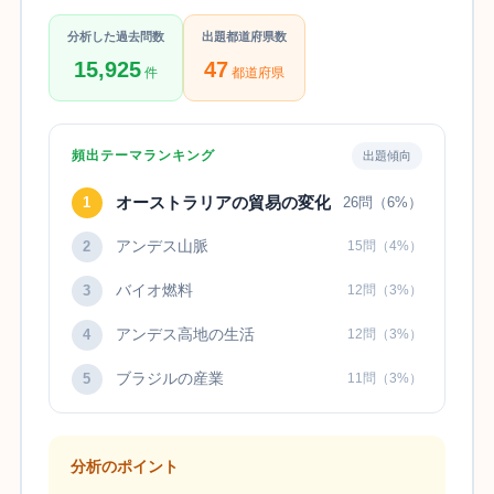
分析した過去問数
出題都道府県数
15,925
47
件
都道府県
頻出テーマランキング
出題傾向
オーストラリアの貿易の変化
1
26問（6%）
アンデス山脈
2
15問（4%）
バイオ燃料
3
12問（3%）
アンデス高地の生活
4
12問（3%）
ブラジルの産業
5
11問（3%）
分析のポイント