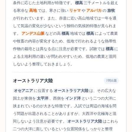
条件に応じた土地利用が特徴です。
標高
三千メートルを超え
る寒冷な
高地
では、寒さに強い
リャマ
や
アルパカ
の
放牧
が行われています。また、赤道に近い高山地域では一年を通
して気温の変化が少ないという独特の気候的特徴が見られま
す。
アンデス山脈
などの高
標高
地域では
標高
によって農業
や牧畜の内容が変化するため、低地で行われるような熱帯性
作物の栽培とは異なる点に注意が必要です。試験では
標高
に
よる土地利用の違いが問われやすいため、低地の農業と混同
しないよう整理しておきましょう。
オーストラリア大陸
7問出題
オセアニア
に位置する
オーストラリア大陸
は、その広大な
国土が東側を
太平洋
、西側を
インド洋
という二つの大洋に
挟まれているのが大きな特徴です。入試では周辺の海域を問
う問題が出題されることがありますが、大西洋や北極海と混
同しないよう注意が必要です。
オーストラリア大陸
はこれら
二つの大洋に面しているという位置関係をしっかりと整理