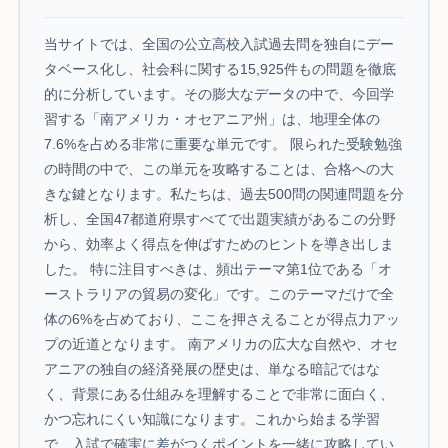
当サイトでは、全国の公立高校入試過去問を独自にデー
タベース化し、社会科に関する15,925件もの問題を徹底
的に分析しています。その膨大なデータの中で、今回学
習する「南アメリカ・オセアニア州」は、地理全体の
7.6%を占める非常に重要な単元です。 限られた受験勉強
の時間の中で、この単元を攻略することは、合格への大
きな鍵となります。私たちは、過去500問の関連問題を分
析し、全国47都道府県すべてで出題実績があるこの分野
から、効率よく得点を伸ばすためのヒントを導き出しま
した。 特に注目すべきは、頻出テーマ第1位である「オ
ーストラリアの貿易の変化」です。このテーマだけで全
体の6%を占めており、ここを押さえることが得点力アッ
プの近道となります。 南アメリカの広大な自然や、オセ
アニアの独自の経済発展の歴史は、単なる暗記ではな
く、背景にある仕組みを理解することで非常に面白く、
かつ忘れにくい知識になります。これから始まる学習
で、入試で確実に差がつくポイントを一緒に攻略してい