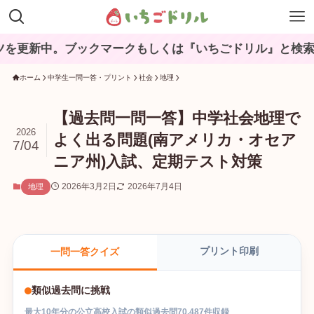
ブックマークもしくは『いちごドリル』と検索してね♪
ホーム
中学生一問一答・プリント
社会
地理
【過去問一問一答】中学社会地理で
2026
よく出る問題(南アメリカ・オセア
7/04
ニア州)入試、定期テスト対策
2026年3月2日
2026年7月4日
地理
プリント印刷
一問一答クイズ
類似過去問に挑戦
最大
10
年分の
公立高校入試
の
類似過去問
70,487
件収録