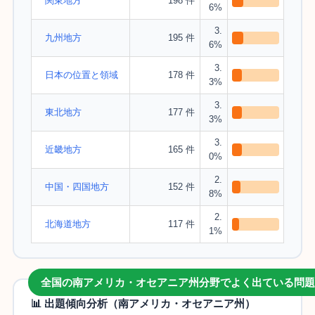
関東地方
198 件
6%
3.
九州地方
195 件
6%
3.
日本の位置と領域
178 件
3%
3.
東北地方
177 件
3%
3.
近畿地方
165 件
0%
2.
中国・四国地方
152 件
8%
2.
北海道地方
117 件
1%
全国の南アメリカ・オセアニア州分野でよく出ている問題
📊 出題傾向分析（南アメリカ・オセアニア州）