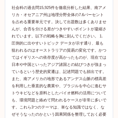
社会科の過去問15,925件を徹底分析した結果、南アメ
リカ・オセアニア州は地理分野全体の7.6パーセント
を占める重要単元です。決して出題数は多くありませ
んが、合否を分ける差がつきやすいポイントが凝縮さ
れています。以下の戦略を胸に刻んでください。 1.
圧倒的に出やすいトピック データが示す通り、最も
狙われるのはオーストラリアの貿易の変化です。かつ
てはイギリスへの依存度が高かったものが、現在では
日本や中国といったアジア諸国との結びつきが強まっ
ているという歴史的変遷は、記述問題でも頻出です。
また、南アメリカの地形であるアンデス山脈の標高差
を利用した垂直的な農業や、ブラジルを中心に進むサ
トウキビなどを原料としたバイオ燃料の活用について
も、環境問題と絡めて問われるケースが非常に多いで
す。これら3つのテーマは、単なる知識ではなく、な
ぜそうなったのかという因果関係を整理しておく必要