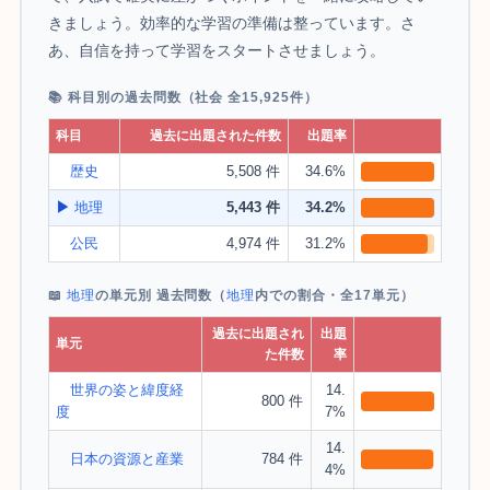
きましょう。効率的な学習の準備は整っています。さ
あ、自信を持って学習をスタートさせましょう。
📚 科目別の過去問数（社会 全15,925件）
科目
過去に出題された件数
出題率
歴史
5,508 件
34.6%
▶
地理
5,443 件
34.2%
公民
4,974 件
31.2%
📖
地理
の単元別 過去問数（
地理
内での割合・全17単元）
過去に出題され
出題
単元
た件数
率
世界の姿と緯度経
14.
800 件
度
7%
14.
日本の資源と産業
784 件
4%