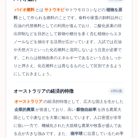
バイオ燃料
とは
サトウキビ
やトウモロコシなどの
植物を原
料
として作られる燃料のことです。食料や家畜の飼料以外に
石油の代替燃料としての利用が進んでおり、二酸化炭素の排
出抑制などを目的として穀物や糖分を多く含む植物からエタ
ノールなどを抽出する活用が広がっています。入試では石油
や天然ガスといった化石燃料と混同しないよう注意が必要で
す。これらは植物由来のエネルギーであるという点をしっか
りと押さえ、化石燃料とは異なるものとして区別できるよう
にしておきましょう。
オーストラリアの経済的特徴
6問出題
オーストラリア
の経済的特徴として、広大な国土を生かした
企業的農業
が発達しており、高い
穀物自給率
を誇る農業大
国として小麦などを大量に輸出しています。人口密度が非常
に低い一方で、機械化された大規模な農業や牧畜が盛んであ
る点が大きな強みです。また、
南半球
に位置しているため季