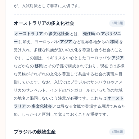
が、入試対策として非常に大切です。
オーストラリアの多文化社会
6問出題
オーストラリア
の
多文化社会
とは、
先住民
の
アボリジニ
ー
に加え、ヨーロッパや
アジア
など世界各地からの
移民
を
受け入れ、多様な民族が互いの文化を尊重し合う社会のこと
です。この国は、イギリスを中心としたヨーロッパや
アジア
などからの
移民
とその子孫で構成されており、現在では多様
な民族がそれぞれの文化を尊重して共生する社会の実現を目
指しています。なお、入試ではブラジルのサンパウロやアメ
リカのサンベルト、インドのバンガロールといった他の地域
の地名と混同しないよう注意が必要です。これらは
オースト
ラリア
の
多文化社会
とは異なる文脈で登場する用語であるた
め、しっかりと区別して覚えておくことが重要です。
ブラジルの穀物生産
4問出題