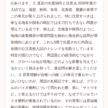
があります。 2. 直近の出題傾向と注意点 2026年度の
入試では、滋賀、秋田、奈良、北海道、愛媛の各県で
この単元が取り上げられました。特に注意すべきは、
単なる地名や国名の暗記では太刀打ちできない問題が
増えている点です。例えば、北海道や秋田のように、
地域の産業構造や環境問題を絡めた複合的な設問が増
加傾向にあります。これら5県で出題された内容は、
全国の公立高校入試のトレンドを先取りしています。
特定の国だけでなく、周辺国との経済的なつながり
や、グローバル化が現地にどのような影響を与えてい
るかという視点を持って、過去問を解き直してくださ
い。 3. 背景理解が合格への鍵 この単元で最もやって
はいけないのが、用語の丸暗記です。例えば、ブラジ
ルのバイオ燃料について問われた際、単に「サトウキ
ビ」と答えるだけでは不十分です。なぜブラジルでバ
イオ燃料が推進されているのか、その背景には原油価
格の高騰や、地球温暖化対策としてのカーボンニュー