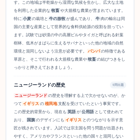
す。この地域は半乾燥から湿潤な気候を生かし、広大な土地
を利用した企業的な
牧畜
や大規模な農業が営まれています。
特に
小麦
の栽培と
牛の放牧
が盛んであり、
牛
肉の輸出は同
国の主要な産業として世界的な食料供給源の役割を担ってい
ます。試験では砂漠の中の高層ビルやタイガと呼ばれる針葉
樹林、低木がまばらに生えるサバナといった他の地域の自然
環境と混同しないよう注意が必要です。
パンパ
の特徴である
草原と、そこで行われる大規模な農業や
牧畜
の結びつきをし
っかりと押さえておきましょう。
ニュージーランドの歴史
5問出題
ニュージーランド
の歴史を理解する上で欠かせないのが、か
つて
イギリス
の
植民地
支配を受けていたという事実です。
この歴史的背景から、現在も
英語
が
公用語
として使われて
おり、
国旗
のデザインにも
イギリス
とのつながりを示す意
匠が残されています。入試では宗主国を問う問題が出題され
やすく、アメリカやフランスといった他の国々と混同しない