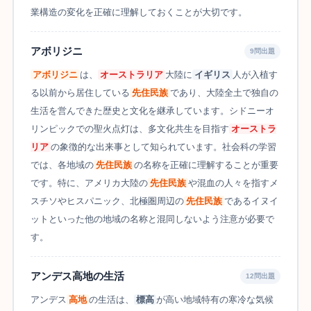
業構造の変化を正確に理解しておくことが大切です。
アボリジニ
9問出題
アボリジニ
は、
オーストラリア
大陸に
イギリス
人が入植す
る以前から居住している
先住民族
であり、大陸全土で独自の
生活を営んできた歴史と文化を継承しています。シドニーオ
リンピックでの聖火点灯は、多文化共生を目指す
オーストラ
リア
の象徴的な出来事として知られています。社会科の学習
では、各地域の
先住民族
の名称を正確に理解することが重要
です。特に、アメリカ大陸の
先住民族
や混血の人々を指すメ
スチソやヒスパニック、北極圏周辺の
先住民族
であるイヌイ
ットといった他の地域の名称と混同しないよう注意が必要で
す。
アンデス高地の生活
12問出題
アンデス
高地
の生活は、
標高
が高い地域特有の寒冷な気候