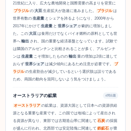
21世紀に入り、広大な農地開発と国際需要の高まりを背景に
ブラジル
の
大豆
生産拡大が急速に進みました。
ブラジル
は
世界有数の
生産量
とシェアを誇るようになり、2000年から
2017年にかけて
生産量
と
世界シェア
が劇的に増加しまし
た。この
大豆
は食用だけでなくバイオ燃料の原料としても世
界へ
輸出
され、国の重要な経済基盤となっています。試験で
は隣国のアルゼンチンと比較されることが多く、アルゼンチ
ンは
生産量
こそ増加したものの
輸出
量の増加は2倍に達して
おらず
世界シェア
は減少傾向にあるため注意が必要です。
ブ
ラジル
の生産割合が減少しているという選択肢は誤りである
ため、両国の動向を混同しないよう気をつけましょう。
オーストラリアの鉱業
4問出題
オーストラリア
の鉱業は、資源大国として日本への資源供給
源となる重要な産業です。この国では地域によって産出され
る資源が異なり、東部では古期造山帯に関連して
石炭
の採掘
が盛んに行われ、北西部では安定陸塊に関連して
鉄鉱石
が豊