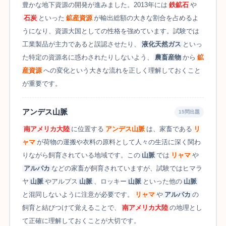
豊かな地下資源の開発が進みました。2013年には
鉄鉱石
や
石炭
といった
鉱産資源
が輸出総額の大きな割合を占めるよ
うになり、資源大国としての性格を強めています。試験では
工業製品が主力であると誤認させたり、
液化天然ガス
といっ
た特定の資源名に惑わされたりしないよう、
農畜産物
から
鉱
産資源
への変化という大きな流れを正しく理解しておくこと
が重要です。
アンデス山脈
15問出題
南アメリカ大陸
に位置する
アンデス山脈
は、家畜である
リ
ャマ
が荷物の運搬や衣料の原料として人々の生活に深く関わ
りながら飼育されている地域です。この
山脈
では
リャマ
や
アルパカ
などの家畜が飼育されていますが、試験ではヒマラ
ヤ
山脈
やアルプス
山脈
、ロッキー
山脈
といった他の
山脈
と混同しないように注意が必要です。
リャマ
や
アルパカ
の
飼育と結びつけて覚えることで、
南アメリカ大陸
の地理とし
て正確に理解しておくことが大切です。