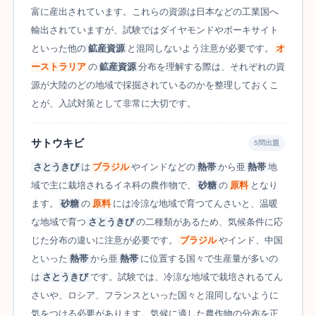
富に産出されています。これらの資源は日本などの工業国へ
輸出されていますが、試験ではダイヤモンドやボーキサイト
といった他の
鉱産資源
と混同しないよう注意が必要です。
オ
ーストラリア
の
鉱産資源
分布を理解する際は、それぞれの資
源が大陸のどの地域で採掘されているのかを整理しておくこ
とが、入試対策として非常に大切です。
サトウキビ
5問出題
さとうきび
は
ブラジル
やインドなどの
熱帯
から亜
熱帯
地
域で主に栽培されるイネ科の農作物で、
砂糖
の
原料
となり
ます。
砂糖
の
原料
には冷涼な地域で育つてんさいと、温暖
な地域で育つ
さとうきび
の二種類があるため、気候条件に応
じた分布の違いに注意が必要です。
ブラジル
やインド、中国
といった
熱帯
から亜
熱帯
に位置する国々で生産量が多いの
は
さとうきび
です。試験では、冷涼な地域で栽培されるてん
さいや、ロシア、フランスといった国々と混同しないように
気をつける必要があります。気候に適した農作物の分布を正