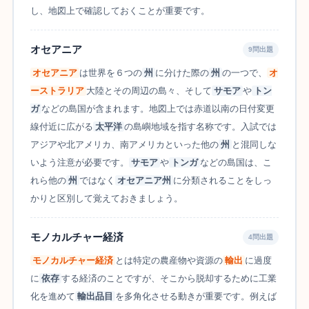
し、地図上で確認しておくことが重要です。
オセアニア
9問出題
オセアニア
は世界を６つの
州
に分けた際の
州
の一つで、
オ
ーストラリア
大陸とその周辺の島々、そして
サモア
や
トン
ガ
などの島国が含まれます。地図上では赤道以南の日付変更
線付近に広がる
太平洋
の島嶼地域を指す名称です。入試では
アジアや北アメリカ、南アメリカといった他の
州
と混同しな
いよう注意が必要です。
サモア
や
トンガ
などの島国は、こ
れら他の
州
ではなく
オセアニア州
に分類されることをしっ
かりと区別して覚えておきましょう。
モノカルチャー経済
4問出題
モノカルチャー経済
とは特定の農産物や資源の
輸出
に過度
に
依存
する経済のことですが、そこから脱却するために工業
化を進めて
輸出品目
を多角化させる動きが重要です。例えば