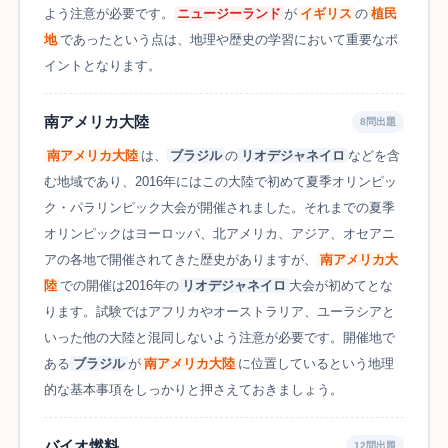
よう注意が必要です。
ニュージーランド
が
イギリス
の
植民
地
であったという点は、地理や歴史の学習において重要なポ
イントとなります。
南アメリカ大陸
8問出題
南アメリカ大陸
は、
ブラジル
の
リオデジャネイロ
などを含
む地域であり、2016年にはこの大陸で初めて夏季オリンピッ
ク・パラリンピック大会が開催されました。それまでの夏季
オリンピックはヨーロッパ、北アメリカ、アジア、オセアニ
アの各地で開催されてきた歴史がありますが、
南アメリカ大
陸
での開催は2016年の
リオデジャネイロ
大会が初めてとな
ります。試験ではアフリカやオーストラリア、ユーラシアと
いった他の大陸と混同しないよう注意が必要です。開催地で
ある
ブラジル
が
南アメリカ大陸
に位置しているという地理
的な基本事項をしっかりと押さえておきましょう。
バイオ燃料
12問出題