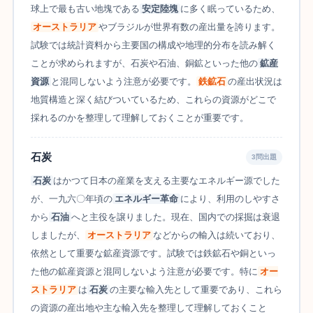
球上で最も古い地塊である
安定陸塊
に多く眠っているため、
オーストラリア
やブラジルが世界有数の産出量を誇ります。
試験では統計資料から主要国の構成や地理的分布を読み解く
ことが求められますが、石炭や石油、銅鉱といった他の
鉱産
資源
と混同しないよう注意が必要です。
鉄鉱石
の産出状況は
地質構造と深く結びついているため、これらの資源がどこで
採れるのかを整理して理解しておくことが重要です。
石炭
3問出題
石炭
はかつて日本の産業を支える主要なエネルギー源でした
が、一九六〇年頃の
エネルギー革命
により、利用のしやすさ
から
石油
へと主役を譲りました。現在、国内での採掘は衰退
しましたが、
オーストラリア
などからの輸入は続いており、
依然として重要な鉱産資源です。試験では鉄鉱石や銅といっ
た他の鉱産資源と混同しないよう注意が必要です。特に
オー
ストラリア
は
石炭
の主要な輸入先として重要であり、これら
の資源の産出地や主な輸入先を整理して理解しておくこと