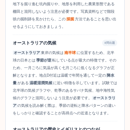
地下を掘り進む坑内掘りや、地形を利用した農業形態である
棚田と混同しないよう注意が必要です。写真資料などで階段
状の掘削跡を見かけたら、この
採掘
方法であることを思い出
せるようにしておきましょう。
オーストラリアの気候
8問出題
オーストラリア
東岸の気候は
南半球
に位置するため、北半
球の日本とは
季節が逆
転している点が最大の特徴です。その
ため、一月ごろに気温が高く七月ごろに低くなるグラフが正
解となります。地点D付近は温暖で年間を通して一定の
降水
量
がある
温暖湿潤気候
に近い特徴を示しています。試験では
北半球の気候グラフや、乾季のあるサバナ気候、地中海性気
候のグラフと混同しないよう注意が必要です。
オーストラリ
ア
の気候を読み解く際は、季節の逆転と降水パターンの違い
をしっかりと確認することが高得点への近道となります。
オーストラリアの歴史とイギリスとのつなが