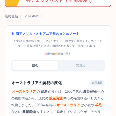
答チェックリスト（全問500問）
最終更新日：2026/04/10
📝 南アメリカ・オセアニア州のまとめノート
47都道府県の過去問データを分析して、出やすい問題をまとめていま
す。出題数は過去に入試で出題された数です（当サイト調べ）
超頻出
頻出
基本
読む
穴埋め
オーストラリアの貿易の変化
26問出題
オーストラリア
の
貿易
の変化は、1960年代の
農畜産物
中心
の輸出構造から、現代の
鉱産資源
中心の輸出構造へと大きく
転換しました。1965年当時の
オーストラリア
は小麦や
羊毛
などの
農畜産物
を主力として輸出していましたが、その後、