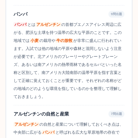
パンパ
9問出題
パンパ
とは
アルゼンチン
の首都ブエノスアイレス周辺に広
がる、肥沃な土壌を持つ温帯の広大な平原のことです。この
地域では
小麦
の栽培や
牛の放牧
が非常に盛んに行われてい
ます。入試では他の地域の平原や森林と混同しないよう注意
が必要です。北アメリカのプレーリーやグレートプレーン
ズ、あるいは南アメリカの熱帯雨林であるセルバといった名
称と区別して、南アメリカ大陸南部の温帯平原を指す言葉と
して正確に覚えておくことが重要です。それぞれの名称がど
の地域のどのような環境を指しているのかを整理して理解し
ておきましょう。
アルゼンチンの自然と産業
7問出題
アルゼンチン
の自然と産業について理解しておくべき点は、
中央部に広がる
パンパ
と呼ばれる広大な草原地帯の存在で