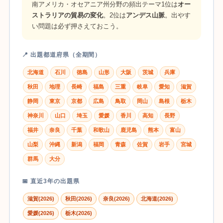
南アメリカ・オセアニア州分野の頻出テーマ1位は
オー
ストラリアの貿易の変化
。2位は
アンデス山脈
。出やす
い問題は必ず押さえておこう。
📍 出題都道府県（全期間）
北海道
石川
徳島
山形
大阪
茨城
兵庫
秋田
地理
長崎
福島
三重
岐阜
愛知
滋賀
静岡
東京
京都
広島
鳥取
岡山
島根
栃木
神奈川
山口
埼玉
愛媛
香川
高知
長野
福井
奈良
千葉
和歌山
鹿児島
熊本
富山
山梨
沖縄
新潟
福岡
青森
佐賀
岩手
宮城
群馬
大分
📅 直近3年の出題県
滋賀(2026)
秋田(2026)
奈良(2026)
北海道(2026)
愛媛(2026)
栃木(2026)