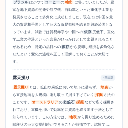
ブラジル
はかつて
コーヒー
の
輸出
に頼っていましたが、豊
富な地下資源の開発や航空機、自動車といった重化学工業を
発展させることで多角化に成功しました。現在では中国を最
大の貿易相手国として巨大な貿易規模を誇る新興経済国とな
っています。試験では貿易赤字や中国への
依存
度低下、重化
学工業の停滞といった言葉がひっかけとして出題されること
があるため、特定の品目への
依存
から脱却し経済を多角化さ
せたという変化の過程を正しく理解しておくことが大切で
す。
露天掘り
4問出題
露天掘り
とは、鉱山や炭鉱において地下に潜らず、
地表
か
ら直接地面を大規模に削り取って掘り下げていく
採掘
方法の
ことです。
オーストラリア
の
鉄鉱石
採掘
などで広く採用さ
れており、重機を用いて効率的に資源を取り出す手法として
知られています。この方法では、
地表
から掘り進めるために
階段状の巨大な掘削跡ができることが特徴です。試験では、