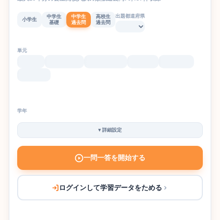
出題都道府県
中学生
中学生
高校生
小学生
基礎
過去問
過去問
単元
学年
▾
詳細設定
一問一答を開始する
ログインして学習データをためる