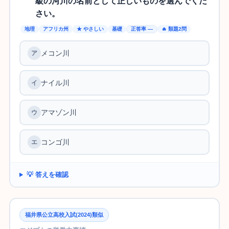
級の河川の名前として正しいものを選んでくだ
さい。
地理
アフリカ州
★ やさしい
基礎
正答率 —
🔥 類題2問
メコン川
ナイル川
アマゾン川
コンゴ川
💡 答えを確認
福井県公立高校入試(2024)類似