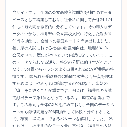
当サイトでは、全国の公立高校入試問題を独自のデータ
ベースとして構築しており、社会科に関して合計24,174
件もの過去問を徹底的に分析しています。その膨大なデ
ータの中から、福井県の公立高校入試に特化した過去問
91件を抽出し、合格への最短ルートを導き出しました。
福井県の入試における社会の出題傾向は、地理が41％、
公民が31％、歴史が29％という内訳になっています。こ
のデータからわかる通り、特定の分野に偏りすぎること
なく、3分野からバランスよく出題されるのが福井県の特
徴です。 限られた受験勉強の時間で効率よく得点を伸ば
すためには、やみくもに暗記するのではなく、出題の
「癖」を見抜くことが重要です。例えば、福井県の入試
で頻出テーマ第1位となっているのは「時差の計算」で
す。この単元は全体の2％を占めており、全国のデータベ
ースから類似問題を206問抽出して比較・分析すること
で、確実に得点源にできるパターンを解明しました。 私
たちは、この圧倒的なデータ量に基づき、福井県の入試