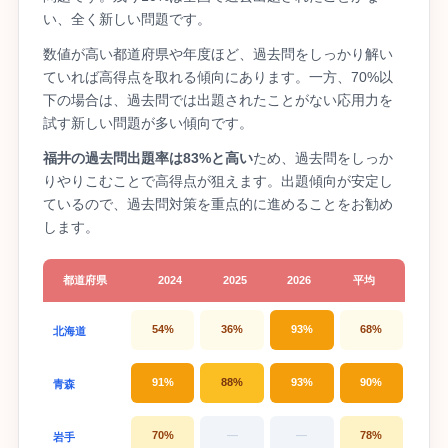
い、全く新しい問題です。
数値が高い都道府県や年度ほど、過去問をしっかり解い
ていれば高得点を取れる傾向にあります。一方、70%以
下の場合は、過去問では出題されたことがない応用力を
試す新しい問題が多い傾向です。
福井の過去問出題率は83%と高い
ため、過去問をしっか
りやりこむことで高得点が狙えます。出題傾向が安定し
ているので、過去問対策を重点的に進めることをお勧め
します。
都道府県
2024
2025
2026
平均
54%
36%
93%
68%
北海道
91%
88%
93%
90%
青森
70%
—
—
78%
岩手