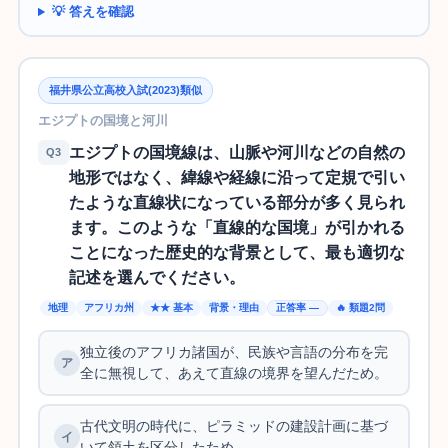
💡 答えを確認
福井県公立高校入試(2023)類似
エジプトの国境と河川
エジプトの国境線は、山脈や河川などの自然の
Q3
地形ではなく、緯線や経線に沿って定規で引い
たような直線状になっている部分が多く見られ
ます。このような「直線的な国境」が引かれる
ことになった歴史的な背景として、最も適切な
記述を選んでください。
地理
アフリカ州
★★ 基本
背景・理由
正答率 —
🔥 類題2問
独立後のアフリカ諸国が、民族や言語の分布を完
全に無視して、あえて直線の境界を望んだため。
古代文明の時代に、ピラミッドの建設計画に基づ
いて領土を区分したため。