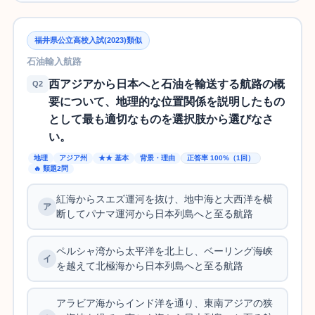
福井県公立高校入試(2023)類似
石油輸入航路
西アジアから日本へと石油を輸送する航路の概
Q2
要について、地理的な位置関係を説明したもの
として最も適切なものを選択肢から選びなさ
い。
地理
アジア州
★★ 基本
背景・理由
正答率 100%（1回）
🔥 類題2問
紅海からスエズ運河を抜け、地中海と大西洋を横
断してパナマ運河から日本列島へと至る航路
ペルシャ湾から太平洋を北上し、ベーリング海峡
を越えて北極海から日本列島へと至る航路
アラビア海からインド洋を通り、東南アジアの狭