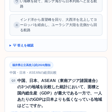
い海峡を経て、南シナ海から日本列島へと至る航
路
インド洋から喜望峰を回り、大西洋を北上してヨ
ーロッパを経由し、ユーラシア大陸を北側から回
る航路
💡 答えを確認
福井県公立高校入試(2024)類似
中国・日本・ASEANの経済比較
中国、日本、ASEAN（東南アジア諸国連合）
Q3
の3つの地域を比較した統計において、面積と
国内総生産（GDP）が最大である一方で、一人
あたりのGDPは日本よりも低くなっている地域
はどこですか。