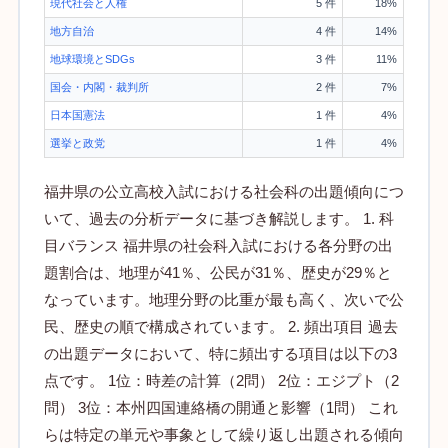
現代社会と人権
5 件
18%
地方自治
4 件
14%
地球環境とSDGs
3 件
11%
国会・内閣・裁判所
2 件
7%
日本国憲法
1 件
4%
選挙と政党
1 件
4%
福井県の公立高校入試における社会科の出題傾向につ
いて、過去の分析データに基づき解説します。 1. 科
目バランス 福井県の社会科入試における各分野の出
題割合は、地理が41％、公民が31％、歴史が29％と
なっています。地理分野の比重が最も高く、次いで公
民、歴史の順で構成されています。 2. 頻出項目 過去
の出題データにおいて、特に頻出する項目は以下の3
点です。 1位：時差の計算（2問） 2位：エジプト（2
問） 3位：本州四国連絡橋の開通と影響（1問） これ
らは特定の単元や事象として繰り返し出題される傾向