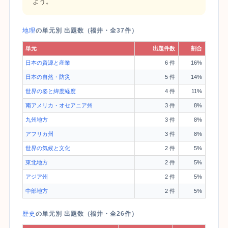
よう。
地理
の単元別 出題数（福井・全37件）
単元
出題件数
割合
日本の資源と産業
6 件
16%
日本の自然・防災
5 件
14%
世界の姿と緯度経度
4 件
11%
南アメリカ・オセアニア州
3 件
8%
九州地方
3 件
8%
アフリカ州
3 件
8%
世界の気候と文化
2 件
5%
東北地方
2 件
5%
アジア州
2 件
5%
中部地方
2 件
5%
歴史
の単元別 出題数（福井・全26件）