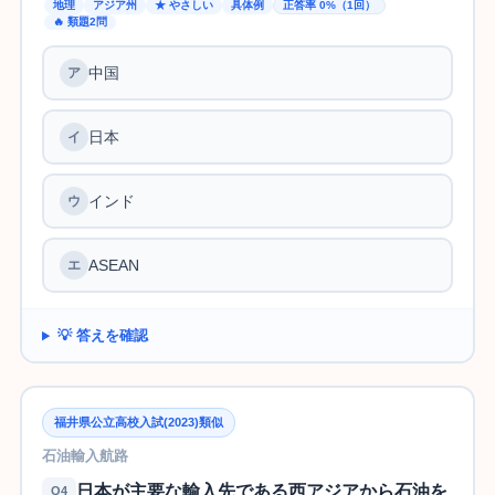
地理
アジア州
★ やさしい
具体例
正答率 0%（1回）
🔥 類題2問
中国
日本
インド
ASEAN
💡 答えを確認
福井県公立高校入試(2023)類似
石油輸入航路
日本が主要な輸入先である西アジアから石油を
Q4