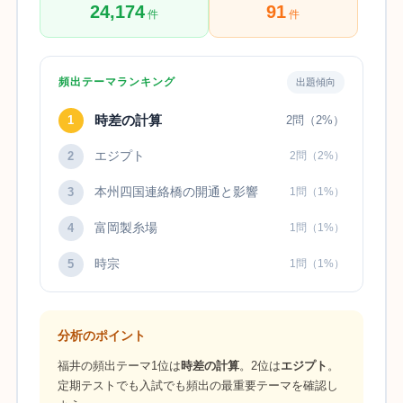
24,174
91
件
件
頻出テーマランキング
出題傾向
時差の計算
1
2問（2%）
エジプト
2
2問（2%）
本州四国連絡橋の開通と影響
3
1問（1%）
富岡製糸場
4
1問（1%）
時宗
5
1問（1%）
分析のポイント
福井の頻出テーマ1位は
時差の計算
。2位は
エジプト
。
定期テストでも入試でも頻出の最重要テーマを確認し