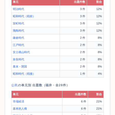
単元
出題件数
割合
明治時代
3 件
12%
昭和時代（戦前）
3 件
12%
室町時代
3 件
12%
飛鳥時代
3 件
12%
鎌倉時代
2 件
8%
江戸時代
2 件
8%
安土桃山時代
2 件
8%
奈良時代
2 件
8%
幕末・開国
2 件
8%
昭和時代（戦後）
1 件
4%
公民
の単元別 出題数（福井・全28件）
単元
出題件数
割合
市場経済
6 件
21%
基本的人権
6 件
21%