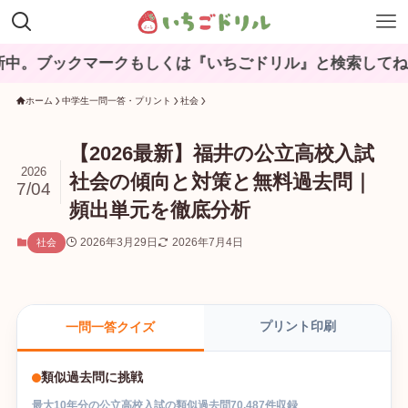
クマークもしくは『いちごドリル』と検索してね♪
ホーム
中学生一問一答・プリント
社会
【2026最新】福井の公立高校入試
2026
社会の傾向と対策と無料過去問｜
7/04
頻出単元を徹底分析
2026年3月29日
2026年7月4日
社会
プリント印刷
一問一答クイズ
類似過去問に挑戦
最大
10
年分の
公立高校入試
の
類似過去問
70,487
件収録