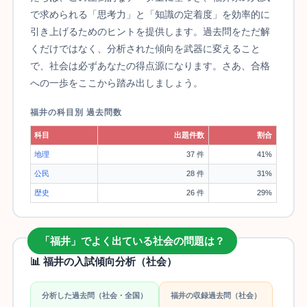
で求められる「思考力」と「知識の定着度」を効率的に
引き上げるためのヒントを提供します。過去問をただ解
くだけではなく、分析された傾向を武器に変えること
で、社会は必ずあなたの得点源になります。さあ、合格
への一歩をここから踏み出しましょう。
福井の科目別 過去問数
科目
出題件数
割合
地理
37 件
41%
公民
28 件
31%
歴史
26 件
29%
「福井」でよく出ている社会の問題は？
📊 福井の入試傾向分析（社会）
分析した過去問（社会・全国）
福井の収録過去問（社会）