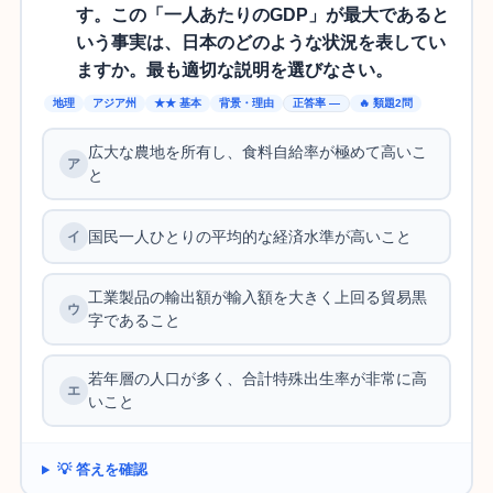
す。この「一人あたりのGDP」が最大であると
いう事実は、日本のどのような状況を表してい
ますか。最も適切な説明を選びなさい。
地理
アジア州
★★ 基本
背景・理由
正答率 —
🔥 類題2問
広大な農地を所有し、食料自給率が極めて高いこ
と
国民一人ひとりの平均的な経済水準が高いこと
工業製品の輸出額が輸入額を大きく上回る貿易黒
字であること
若年層の人口が多く、合計特殊出生率が非常に高
いこと
💡 答えを確認