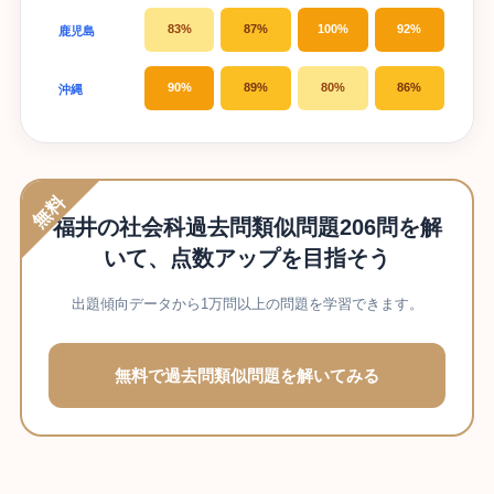
83%
87%
100%
92%
鹿児島
90%
89%
80%
86%
沖縄
無料
福井の社会科過去問類似問題206問を解
いて、点数アップを目指そう
出題傾向データから1万問以上の問題を学習できます。
無料で過去問類似問題を解いてみる