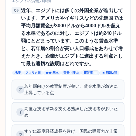
エジプトの労働力事情
近年、エジプトには多くの外国企業が進出して
Q5
います。アメリカやイギリスなどの先進国では
平均月額賃金が3000ドルから4000ドルを超え
る水準であるのに対し、エジプトは約240ドル
弱にとどまっています。このような賃金水準
と、若年層の割合が高い人口構成をあわせて考
えたとき、企業がエジプトに進出する利点とし
て最も適切な説明はどれですか。
地理
アフリカ州
★★ 基本
背景・理由
正答率 —
🔥 類題2問
若年層向けの教育制度が整い、賃金水準が急速に
上昇している点
高度な技術革新を支える熟練した技術者が多いた
め
すでに高度経済成長を遂げ、国民の購買力が非常