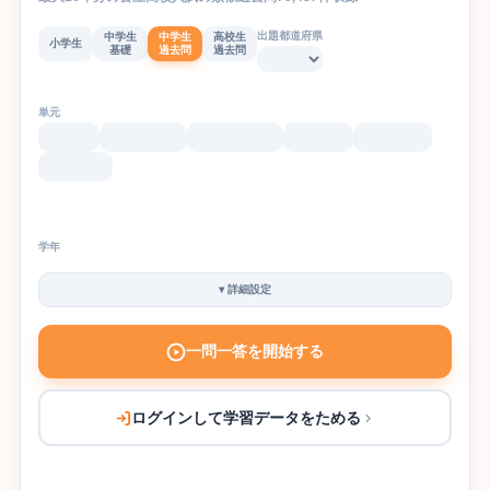
出題都道府県
中学生
中学生
高校生
小学生
基礎
過去問
過去問
単元
学年
▾
詳細設定
一問一答を開始する
ログインして学習データをためる