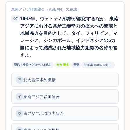
東南アジア諸国連合（ASEAN）の結成
1967年、ヴェトナム戦争が激化するなか、東南
Q7
アジアにおける共産主義勢力の拡大への警戒と
地域協力を目的として、タイ、フィリピン、マ
レーシア、シンガポール、インドネシアの5カ
国によって結成された地域協力組織の名称を答
えよ。
現代（冷戦〜グローバル化）
★★ 基本
基礎
正答率 100%（2回）
北大西洋条約機構
ア
東南アジア諸国連合
イ
南アジア地域協力連合
ウ