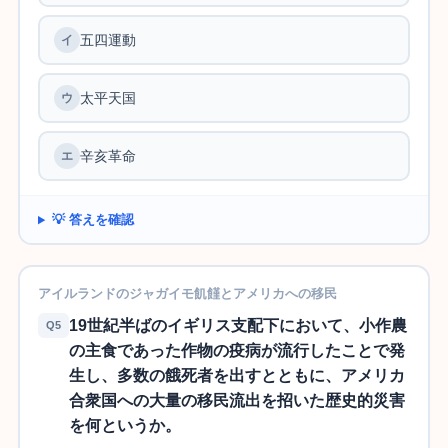
五四運動
イ
太平天国
ウ
辛亥革命
エ
💡 答えを確認
アイルランドのジャガイモ飢饉とアメリカへの移民
19世紀半ばのイギリス支配下において、小作農
Q5
の主食であった作物の疫病が流行したことで発
生し、多数の餓死者を出すとともに、アメリカ
合衆国への大量の移民流出を招いた歴史的災害
を何というか。