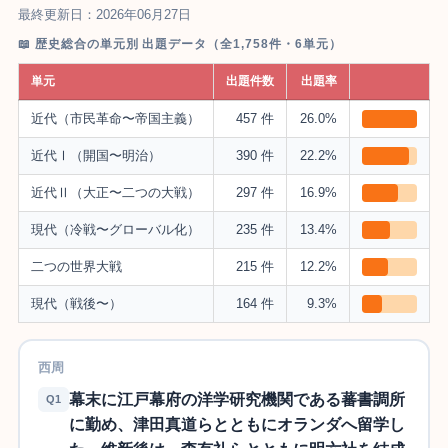
最終更新日：2026年06月27日
📖 歴史総合の単元別 出題データ（全1,758件・6単元）
単元
出題件数
出題率
近代（市民革命〜帝国主義）
457 件
26.0%
近代Ⅰ（開国〜明治）
390 件
22.2%
近代Ⅱ（大正〜二つの大戦）
297 件
16.9%
現代（冷戦〜グローバル化）
235 件
13.4%
二つの世界大戦
215 件
12.2%
現代（戦後〜）
164 件
9.3%
西周
幕末に江戸幕府の洋学研究機関である蕃書調所
Q1
に勤め、津田真道らとともにオランダへ留学し