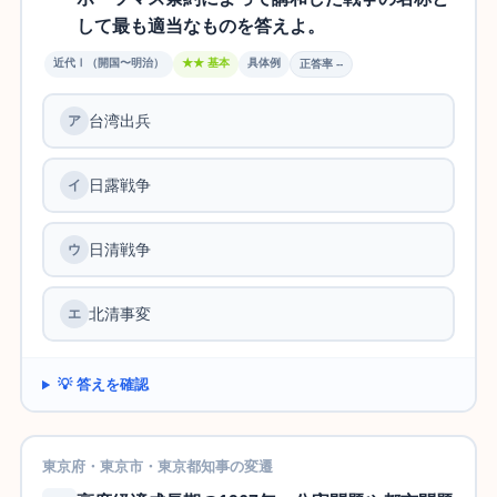
して最も適当なものを答えよ。
近代Ⅰ（開国〜明治）
★★ 基本
具体例
正答率 --
台湾出兵
ア
日露戦争
イ
日清戦争
ウ
北清事変
エ
💡 答えを確認
東京府・東京市・東京都知事の変遷