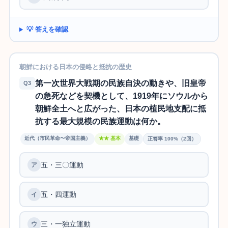
💡 答えを確認
朝鮮における日本の侵略と抵抗の歴史
第一次世界大戦期の民族自決の動きや、旧皇帝
Q3
の急死などを契機として、1919年にソウルから
朝鮮全土へと広がった、日本の植民地支配に抵
抗する最大規模の民族運動は何か。
近代（市民革命〜帝国主義）
★★ 基本
基礎
正答率 100%（2回）
五・三〇運動
ア
五・四運動
イ
三・一独立運動
ウ