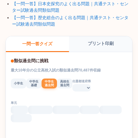
【一問一答】日本史探究のよく出る問題｜共通テスト・セン
ター試験過去問類似問題
【一問一答】歴史総合のよく出る問題｜共通テスト・センタ
ー試験過去問類似問題
プリント印刷
一問一答クイズ
類似過去問に挑戦
最大
10
年分の
公立高校入試
の
類似過去問
70,487
件収録
出題都道府県
中学生
中学生
高校生
小学生
基礎
過去問
過去問
単元