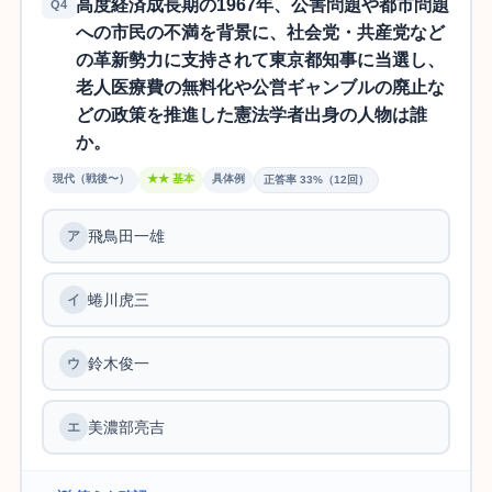
高度経済成長期の1967年、公害問題や都市問題
Q4
への市民の不満を背景に、社会党・共産党など
の革新勢力に支持されて東京都知事に当選し、
老人医療費の無料化や公営ギャンブルの廃止な
どの政策を推進した憲法学者出身の人物は誰
か。
現代（戦後〜）
★★ 基本
具体例
正答率 33%（12回）
飛鳥田一雄
ア
蜷川虎三
イ
鈴木俊一
ウ
美濃部亮吉
エ