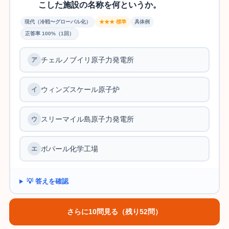
こした施設の名称を何というか。
現代（冷戦〜グローバル化）
★★★ 標準
具体例
正答率 100%（1回）
チェルノブイリ原子力発電所
ア
ウィンズスケール原子炉
イ
スリーマイル島原子力発電所
ウ
ボパール化学工場
エ
💡 答えを確認
さらに10問見る（残り52問）