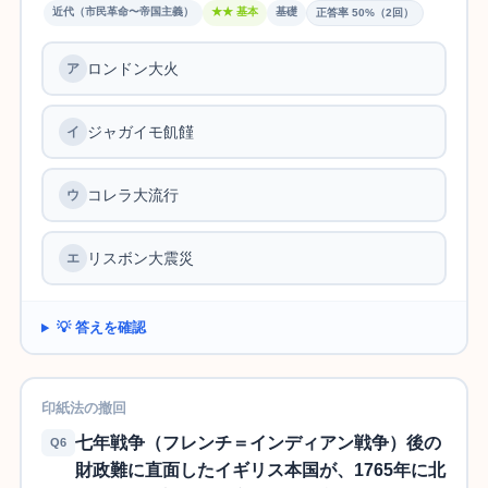
近代（市民革命〜帝国主義）
★★ 基本
基礎
正答率 50%（2回）
ロンドン大火
ア
ジャガイモ飢饉
イ
コレラ大流行
ウ
リスボン大震災
エ
💡 答えを確認
印紙法の撤回
七年戦争（フレンチ＝インディアン戦争）後の
Q6
財政難に直面したイギリス本国が、1765年に北