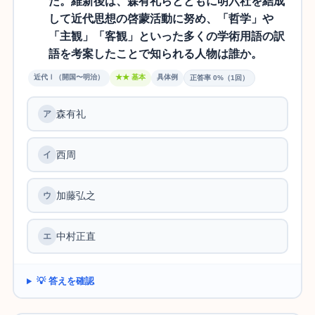
た。維新後は、森有礼らとともに明六社を結成
して近代思想の啓蒙活動に努め、「哲学」や
「主観」「客観」といった多くの学術用語の訳
語を考案したことで知られる人物は誰か。
近代Ⅰ（開国〜明治）
★★ 基本
具体例
正答率 0%（1回）
森有礼
ア
西周
イ
加藤弘之
ウ
中村正直
エ
💡 答えを確認