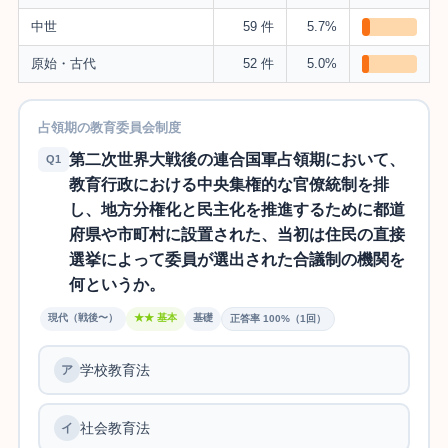
中世
59 件
5.7%
原始・古代
52 件
5.0%
占領期の教育委員会制度
第二次世界大戦後の連合国軍占領期において、
Q1
教育行政における中央集権的な官僚統制を排
し、地方分権化と民主化を推進するために都道
府県や市町村に設置された、当初は住民の直接
選挙によって委員が選出された合議制の機関を
何というか。
現代（戦後〜）
★★ 基本
基礎
正答率 100%（1回）
学校教育法
ア
社会教育法
イ