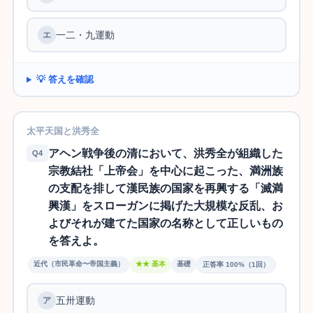
一二・九運動
エ
💡 答えを確認
太平天国と洪秀全
アヘン戦争後の清において、洪秀全が組織した
Q4
宗教結社「上帝会」を中心に起こった、満洲族
の支配を排して漢民族の国家を再興する「滅満
興漢」をスローガンに掲げた大規模な反乱、お
よびそれが建てた国家の名称として正しいもの
を答えよ。
近代（市民革命〜帝国主義）
★★ 基本
基礎
正答率 100%（1回）
五卅運動
ア