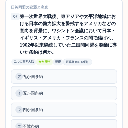
日英同盟の変遷と廃棄
第一次世界大戦後、東アジアや太平洋地域にお
Q2
ける日本の勢力拡大を警戒するアメリカなどの
意向を背景に、ワシントン会議において日本・
イギリス・アメリカ・フランスの間で結ばれ、
1902年以来継続していた二国間同盟を廃棄に導
いた条約は何か。
二つの世界大戦
★★ 基本
基礎
正答率 0%（2回）
九か国条約
ア
五か国条約
イ
四か国条約
ウ
不戦条約
エ