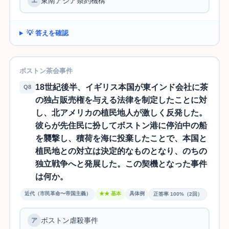
東南アジア条約機構
エ
💡 答えを確認
ボストン茶会事件
18世紀後半、イギリス本国が東インド会社に茶
Q8
の独占販売権を与える法律を制定したことに対
し、北アメリカの植民地人が激しく反発した。
彼らが先住民に扮してボストン港に停泊中の船
を襲撃し、積荷を海に投棄したことで、本国と
植民地との対立は決定的なものとなり、のちの
独立戦争へと発展した。この契機となった事件
は何か。
近代（市民革命〜帝国主義）
★★ 基本
具体例
正答率 100%（2回）
ボストン虐殺事件
ア