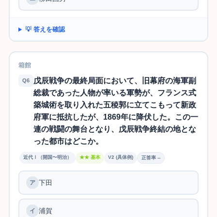
💡 答えを確認
箱館
戊辰戦争の最終局面において、旧幕府の海軍副
Q6
総裁であった人物が率いる軍勢が、フランス式
築城術を取り入れた五稜郭に立てこもって新政
府軍に抵抗したが、1869年に降伏した。この一
連の戦闘の舞台となり、戊辰戦争終結の地とな
った都市はどこか。
近代Ⅰ（開国〜明治）
★★ 基本
V2 (具体例)
正答率 --
下田
ア
浦賀
イ