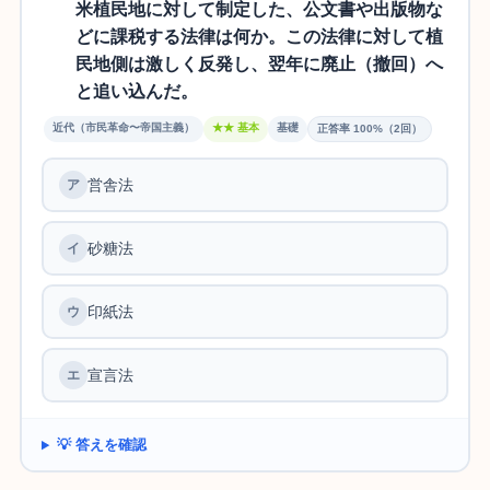
米植民地に対して制定した、公文書や出版物な
どに課税する法律は何か。この法律に対して植
民地側は激しく反発し、翌年に廃止（撤回）へ
と追い込んだ。
近代（市民革命〜帝国主義）
★★ 基本
基礎
正答率 100%（2回）
営舎法
ア
砂糖法
イ
印紙法
ウ
宣言法
エ
💡 答えを確認