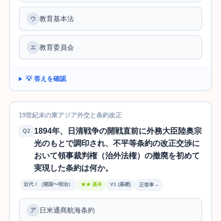
教育基本法
ウ
教育委員会
エ
💡 答えを確認
19世紀末の東アジア外交と条約改正
1894年、日清戦争の開戦直前に外務大臣陸奥宗
Q2
光のもとで調印され、不平等条約の改正交渉に
おいて領事裁判権（治外法権）の撤廃を初めて
実現した条約は何か。
近代Ⅰ（開国〜明治）
★★ 基本
V1 (基礎)
正答率 --
日米通商航海条約
ア