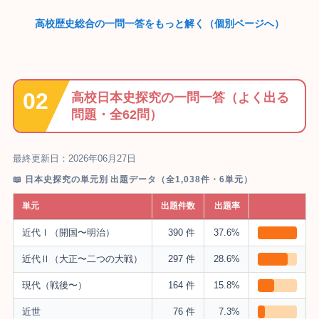
高校歴史総合の一問一答をもっと解く（個別ページへ）
高校日本史探究の一問一答（よく出る
問題・全62問）
最終更新日：2026年06月27日
📖 日本史探究の単元別 出題データ（全1,038件・6単元）
単元
出題件数
出題率
近代Ⅰ（開国〜明治）
390 件
37.6%
近代Ⅱ（大正〜二つの大戦）
297 件
28.6%
現代（戦後〜）
164 件
15.8%
近世
76 件
7.3%