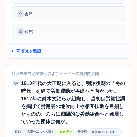
会津
ウ
箱館
エ
💡 答えを確認
社会民主党と友愛会およびメーデーの歴史的展開
1910年代の大正期に入ると、明治後期の「冬の
Q7
時代」を経て労働運動が再建へと向かった。
1912年に鈴木文治らが組織し、当初は労資協調
を掲げて労働者の地位向上や相互扶助を目指し
たものの、のちに戦闘的な労働組合へと発展し
ていった団体は何か。
近代Ⅱ（大正〜二つの大戦）
★★ 基本
具体例
正答率 50%（2回）