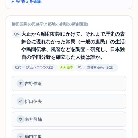
💡 答えを確認
柳田国男の民俗学と築地小劇場の新劇運動
大正から昭和初期にかけて、それまで歴史の表
Q5
舞台に現れなかった常民（一般の庶民）の生活
や民間伝承、風習などを調査・研究し、日本独
自の学問分野を確立した人物は誰か。
近代Ⅱ（大正〜二つの大戦）
★★ 基本
V1
正答率 60%（5回）
吉野作造
ア
折口信夫
イ
南方熊楠
ウ
柳田国男
エ