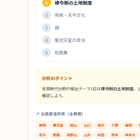
律令制の土地制度
1
飛鳥・天平文化
2
調
3
聖武天皇の政治
4
和歌集
5
分析のポイント
奈良時代分野の頻出テーマ1位は
律令制の土地制度
。
確認しよう。
📍 出題都道府県（全期間）
静岡
鹿児島
岡山
山口
栃木
千葉
福岡
岩手
愛媛
和歌山
山形
秋田
熊本
神奈川