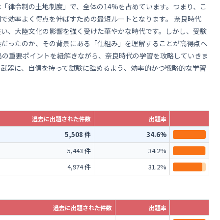
「律令制の土地制度」で、全体の14%を占めています。つまり、こ
で効率よく得点を伸ばすための最短ルートとなります。 奈良時代
整い、大陸文化の影響を強く受けた華やかな時代です。しかし、受験
要だったのか、その背景にある「仕組み」を理解することが高得点へ
出の重要ポイントを紐解きながら、奈良時代の学習を攻略していきま
を武器に、自信を持って試験に臨めるよう、効率的かつ戦略的な学習
過去に出題された件数
出題率
5,508 件
34.6%
5,443 件
34.2%
4,974 件
31.2%
）
過去に出題された件数
出題率