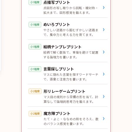
点描写プリント
小1程度
›
点図形の写し取りから回転・線対称・
拡大まで、図形感覚を鍛えます。
めいろプリント
小1程度
›
やさしい迷路から超むずかしい迷路ま
で、集中力と考える力を育てます。
絵柄ナンプレプリント
小1程度
›
絵柄で解く数独で、重複を避けて配置
する論理力を養います。
言葉探しプリント
小1程度
›
マスに隠れた言葉を探すワードサーチ
で、語彙と注意力を養います。
形リレーゲームプリント
小2程度
›
マス目の規則から空欄の形を当て、計
算なしで論理的思考力を鍛えます。
魔方陣プリント
小2程度
›
たて・よこ・ななめの和をそろえ、数
のバランス感覚を養います。