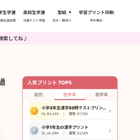
学生学習
高校生学習
型紙
学習プリント印刷
高校過去問
共通テスト学習
先生・親向け
完全無料
過
人気プリント TOP5
幼児
低学年
高学年
小学3年生漢字50問テストプリント
›
1
DL 62,435 ｜ 閲覧 97,708
小学1年生の漢字プリント
›
2
DL 42,096 ｜ 閲覧 63,189