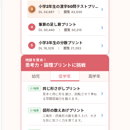
小学2年生の漢字50問テストプリント
›
3
DL 34,687 ｜ 閲覧 43,030
筆算の足し算プリント
›
4
DL 30,440 ｜ 閲覧 30,315
小学3年生の分数プリント
›
5
DL 18,329 ｜ 閲覧 21,283
地頭を育め！
思考力・論理プリントに挑戦
幼児
低学年
高学年
同じ形さがしプリント
小1程度
›
見本と同じ形を選び、回転させて重ね
る空間認識力を鍛えます。
図形の数えあげプリント
小1程度
›
三角形・四角形の数を数え上げ、大き
な形に気づく力を育てます。