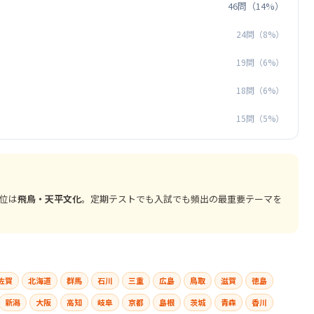
46問（14%）
24問（8%）
19問（6%）
18問（6%）
15問（5%）
2位は
飛鳥・天平文化
。定期テストでも入試でも頻出の最重要テーマを
佐賀
北海道
群馬
石川
三重
広島
鳥取
滋賀
徳島
新潟
大阪
高知
岐阜
京都
島根
茨城
青森
香川