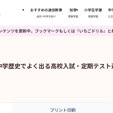
おすすめの通信教育
知育
小学生学習
中
幼児~中学生向け
家庭学習
家庭学習
公立
新中。ブックマークもしくは『いちごドリル』と検索してね♪
中学歴史でよく出る高校入試・定期テスト
プリント印刷