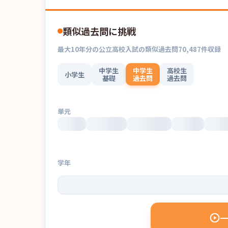
類似過去問に挑戦
最大
10
年分の
公立高校入試
の
類似過去問
70,487
件収録
中学生
中学生
高校生
小学生
基礎
過去問
過去問
単元
学年
一