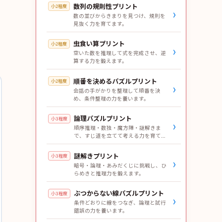
数列の規則性プリント
小2程度
›
数の並びからきまりを見つけ、規則を
見抜く力を育てます。
虫食い算プリント
小2程度
›
空いた数を推理して式を完成させ、逆
算する力を鍛えます。
順番を決めるパズルプリント
小2程度
›
会話の手がかりを整理して順番を決
め、条件整理の力を養います。
論理パズルプリント
小3程度
›
順序推理・数独・魔方陣・謎解きま
で、すじ道を立てて考える力を育てま
す。
謎解きプリント
小3程度
›
暗号・論理・あみだくじに挑戦し、ひ
らめきと推理力を鍛えます。
ぶつからない線パズルプリント
小3程度
›
条件どおりに線をつなぎ、論理と試行
錯誤の力を養います。