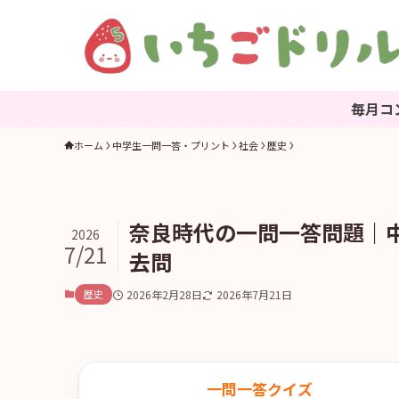
毎月コンテンツを更
ホーム
中学生一問一答・プリント
社会
歴史
奈良時代の一問一答問題｜
2026
7/21
去問
歴史
2026年2月28日
2026年7月21日
一問一答クイズ