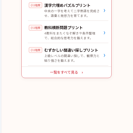
漢字穴埋めパズルプリント
小3程度
›
中央の一字を考えて二字熟語を完成さ
せ、語彙と発想力を育てます。
教科横断問題プリント
小3程度
›
4教科をまたぐなぞ解きや条件整理
で、総合的な思考力を鍛えます。
むずかしい間違い探しプリント
小3程度
›
上級レベルの間違い探しで、観察力と
粘り強さを鍛えます。
一覧をすべて見る ›