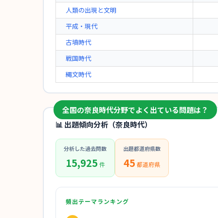
人類の出現と文明
平成・現代
古墳時代
戦国時代
縄文時代
全国の奈良時代分野でよく出ている問題は？
📊 出題傾向分析（奈良時代）
分析した過去問数
出題都道府県数
15,925
45
件
都道府県
頻出テーマランキング