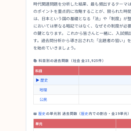
時代関連問題を分析した結果、最も頻出するテーマは
のポイントを重点的に攻略することが、限られた時間
は、日本という国の基礎となる「法」や「制度」が
においては単なる暗記ではなく、なぜその制度が必
の鍵となります。 これから皆さんと一緒に、入試頻
す。過去問分析から導き出された「出題者の狙い」
を始めていきましょう。
📚 科目別の過去問数（社会 全15,925件）
科目
▶
歴史
地理
公民
📖
歴史
の単元別 過去問数（
歴史
内での割合・全19単元
単元