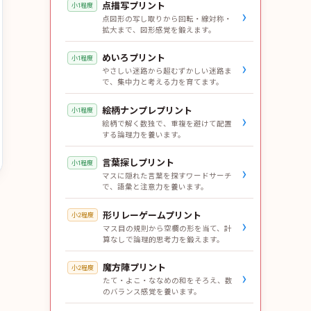
点描写プリント
小1程度
›
点図形の写し取りから回転・線対称・
拡大まで、図形感覚を鍛えます。
めいろプリント
小1程度
›
やさしい迷路から超むずかしい迷路ま
で、集中力と考える力を育てます。
絵柄ナンプレプリント
小1程度
›
絵柄で解く数独で、重複を避けて配置
する論理力を養います。
言葉探しプリント
小1程度
›
マスに隠れた言葉を探すワードサーチ
で、語彙と注意力を養います。
形リレーゲームプリント
小2程度
›
マス目の規則から空欄の形を当て、計
算なしで論理的思考力を鍛えます。
魔方陣プリント
小2程度
›
たて・よこ・ななめの和をそろえ、数
のバランス感覚を養います。