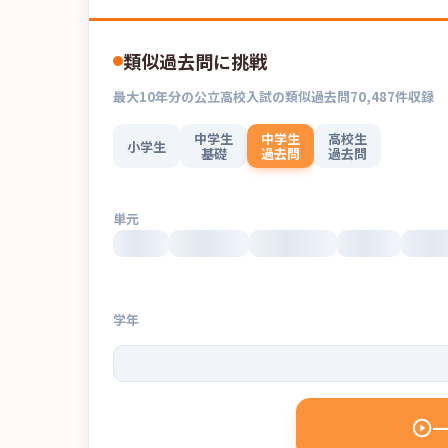
類似過去問に挑戦
最大
10
年分の
公立高校入試
の
類似過去問
70,487
件収録
中学生
中学生
高校生
小学生
基礎
過去問
過去問
単元
学年
一