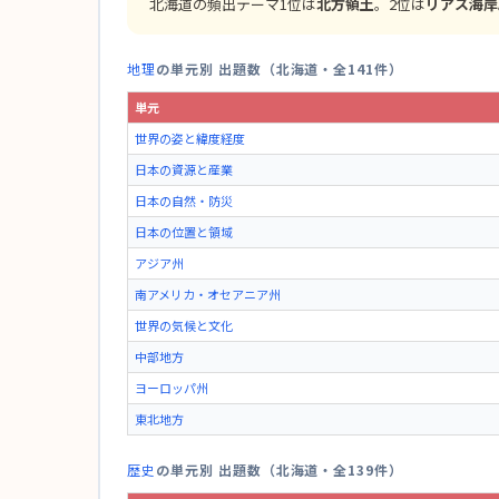
北海道の頻出テーマ1位は
北方領土
。2位は
リアス海岸
地理
の単元別 出題数（北海道・全141件）
単元
世界の姿と緯度経度
日本の資源と産業
日本の自然・防災
日本の位置と領域
アジア州
南アメリカ・オセアニア州
世界の気候と文化
中部地方
ヨーロッパ州
東北地方
歴史
の単元別 出題数（北海道・全139件）