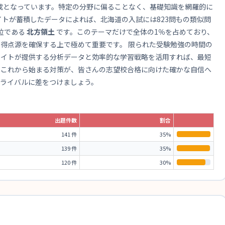
構成となっています。特定の分野に偏ることなく、基礎知識を網羅的に
イトが蓄積したデータによれば、北海道の入試には823問もの類似問
位である
北方領土
です。このテーマだけで全体の1％を占めており、
得点源を確保する上で極めて重要です。 限られた受験勉強の時間の
サイトが提供する分析データと効率的な学習戦略を活用すれば、最短
。これから始まる対策が、皆さんの志望校合格に向けた確かな自信へ
でライバルに差をつけましょう。
出題件数
割合
141 件
35%
139 件
35%
120 件
30%