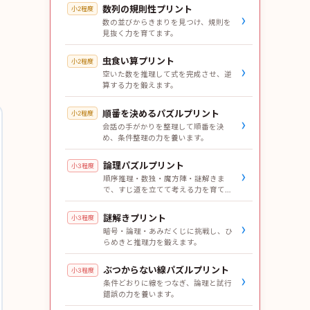
数列の規則性プリント
小2程度
›
数の並びからきまりを見つけ、規則を
見抜く力を育てます。
虫食い算プリント
小2程度
›
空いた数を推理して式を完成させ、逆
算する力を鍛えます。
順番を決めるパズルプリント
小2程度
›
会話の手がかりを整理して順番を決
め、条件整理の力を養います。
論理パズルプリント
小3程度
›
順序推理・数独・魔方陣・謎解きま
で、すじ道を立てて考える力を育てま
す。
謎解きプリント
小3程度
›
暗号・論理・あみだくじに挑戦し、ひ
らめきと推理力を鍛えます。
ぶつからない線パズルプリント
小3程度
›
条件どおりに線をつなぎ、論理と試行
錯誤の力を養います。