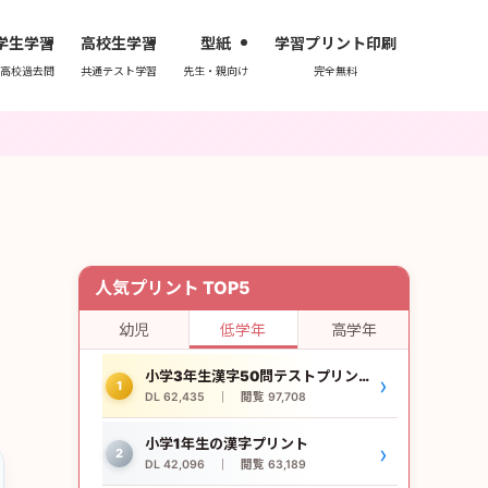
学生学習
高校生学習
型紙
学習プリント印刷
高校過去問
共通テスト学習
先生・親向け
完全無料
｜
人気プリント TOP5
幼児
低学年
高学年
小学3年生漢字50問テストプリント
›
1
DL 62,435 ｜ 閲覧 97,708
小学1年生の漢字プリント
›
2
DL 42,096 ｜ 閲覧 63,189