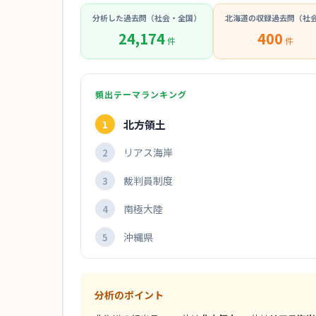
分析した過去問（社会・全国）
北海道の収録過去問（社
24,174
400
件
件
頻出テーマランキング
北方領土
1
リアス海岸
2
裁判員制度
3
南極大陸
4
沖縄県
5
分析のポイント