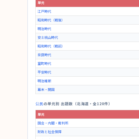
単元
江戸時代
昭和時代（戦後）
明治時代
安土桃山時代
昭和時代（戦前）
奈良時代
室町時代
平安時代
明治維新
幕末・開国
公民
の単元別 出題数（北海道・全120件）
単元
国会・内閣・裁判所
財政と社会保障