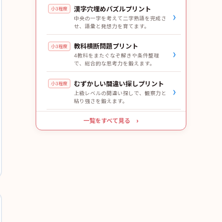
漢字穴埋めパズルプリント
小3程度
›
中央の一字を考えて二字熟語を完成さ
せ、語彙と発想力を育てます。
教科横断問題プリント
小3程度
›
4教科をまたぐなぞ解きや条件整理
で、総合的な思考力を鍛えます。
むずかしい間違い探しプリント
小3程度
›
上級レベルの間違い探しで、観察力と
粘り強さを鍛えます。
一覧をすべて見る ›