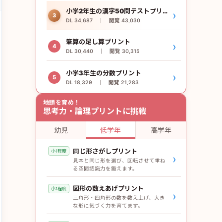
小学2年生の漢字50問テストプリント
›
3
DL 34,687 ｜ 閲覧 43,030
筆算の足し算プリント
›
4
DL 30,440 ｜ 閲覧 30,315
小学3年生の分数プリント
›
5
DL 18,329 ｜ 閲覧 21,283
地頭を育め！
思考力・論理プリントに挑戦
幼児
低学年
高学年
同じ形さがしプリント
小1程度
›
見本と同じ形を選び、回転させて重ね
る空間認識力を鍛えます。
図形の数えあげプリント
小1程度
›
三角形・四角形の数を数え上げ、大き
な形に気づく力を育てます。