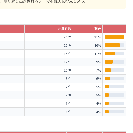
。繰り返し出題されるテーマを確実に得点しよう。
出題件数
割合
29 件
21%
23 件
16%
15 件
11%
12 件
9%
10 件
7%
8 件
6%
7 件
5%
7 件
5%
6 件
4%
6 件
4%