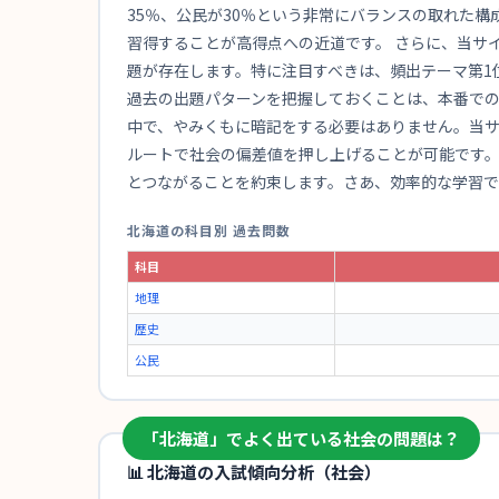
35％、公民が30％という非常にバランスの取れた
習得することが高得点への近道です。 さらに、当サ
題が存在します。特に注目すべきは、頻出テーマ第1
過去の出題パターンを把握しておくことは、本番での
中で、やみくもに暗記をする必要はありません。当
ルートで社会の偏差値を押し上げることが可能です
とつながることを約束します。さあ、効率的な学習
北海道の科目別 過去問数
科目
地理
歴史
公民
「北海道」でよく出ている社会の問題は？
📊 北海道の入試傾向分析（社会）