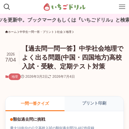
ブックマークもしくは『いちごドリル』と検索してね♪
ホーム
中学生一問一答・プリント
社会
地理
【過去問一問一答】中学社会地理で
2026
よく出る問題(中国・四国地方)高校
7/04
入試・受験、定期テスト対策
2026年3月2日
2026年7月4日
地理
プリント印刷
一問一答クイズ
類似過去問に挑戦
最大
10
年分の
公立高校入試
の
類似過去問
70,487
件収録