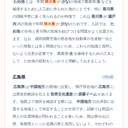
ため池
とは、年間
降水量
が
少ない
地域で農業用
水
などを
確保するために人工的に作られた池のことです。特に
香川県
の讃岐平野に多く見られるのが特徴で、これは
香川県
が
瀬戸
内
式の気候で年間
降水量
が
少ない
ためです。入試では、
た
め池
の分布と香川県の気候を結びつける問題がよく出題され
ます。なお、成田国際空港の所在地や自動車の生産額一位と
いった情報とは全く関係がないため、これらの知識と混同し
ないよう注意が必要です。農業用
水
を確保するための工夫と
して、ため池の役割をしっかりと理解しておきましょう。
広島県
4問出題
広島県
は
中国地方
の西側に位置し、県庁所在地の
広島市
に
は歴史的教訓を伝える
世界文化遺産
の
原爆ドーム
がありま
す。地図上で場所を確認する際には、
中国地方
の沿岸部に位
置する地域として特定することが大切です。試験では周辺の
県との位置関係が問われることが多いため、岡山県や山口
県、島根県といった近隣の県と混同しないよう、それぞれの