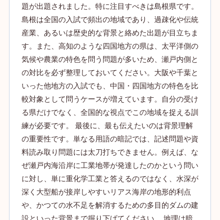
題が出題されました。特に注目すべきは島根県です。
島根は全国の入試で頻出の地域であり、過疎化や伝統
産業、あるいは歴史的な背景と絡めた出題が目立ちま
す。また、高知のような四国地方の県は、太平洋側の
気候や農業の特色を問う問題が多いため、瀬戸内側と
の対比を必ず整理しておいてください。大阪や千葉と
いった他地方の入試でも、中国・四国地方の特色を比
較対象として問うケースが増えています。自分の受け
る県だけでなく、全国的な視点でこの地域を捉える訓
練が必要です。 最後に、最も伝えたいのは背景理解
の重要性です。単なる用語の暗記では、記述問題や資
料読み取り問題には太刀打ちできません。例えば、な
ぜ瀬戸内海沿岸に工業地帯が発達したのかという問い
に対し、単に重化学工業と答えるのではなく、水深が
深く大型船が接岸しやすいリアス海岸の地形的利点
や、かつての水不足を解消するための多目的ダムの建
設といった背景まで掘り下げてください。 地理は暗