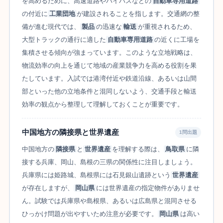
を高めるために、高速道路やバイパスなどの
自動車専用道路
の付近に
工業団地
が建設されることを指します。交通網の整
備が進む現代では、
製品
の迅速な
輸送
が重視されるため、
大型トラックの通行に適した
自動車専用道路
の近くに工場を
集積させる傾向が強まっています。このような立地戦略は、
物流効率の向上を通じて地域の産業競争力を高める役割を果
たしています。入試では港湾付近や鉄道沿線、あるいは山間
部といった他の立地条件と混同しないよう、交通手段と輸送
効率の観点から整理して理解しておくことが重要です。
中国地方の隣接県と世界遺産
1問出題
中国地方の
隣接県
と
世界遺産
を理解する際は、
鳥取県
に隣
接する兵庫、岡山、島根の三県の関係性に注目しましょう。
兵庫県には姫路城、島根県には石見銀山遺跡という
世界遺産
が存在しますが、
岡山県
には世界遺産の指定物件がありませ
ん。試験では兵庫県や島根県、あるいは広島県と混同させる
ひっかけ問題が出やすいため注意が必要です。
岡山県
は高い