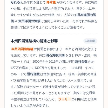
られる
ため年間を通じて
降水量
が少なくなります。特に梅雨
や台風、冬の積雪による降水が限定的であり、夏冬ともに乾
燥しやすい傾向があるのが特徴です。入試では
日本海側の気
候
や
太平洋側の気候
と混同しやすいため、それぞれの特徴を
整理して区別できるようにしておくことが重要です。
本州四国連絡橋の開通と影響
12問出題
本州四国連絡橋
の開通と影響により、本州と四国間の交流は
活発化しています。特に
明石海峡大橋
を含む神戸・淡路・鳴
門ルートでは、2000年から2016年の間に年間
通行台数
が約
427万台増加して1300万台を超えました。この期間、すべて
のルートで
通行台数
は増加傾向にあり、徳島・兵庫間の高速
バス旅客数も年間61万8千人から71万2千人へと増えていま
す。試験では全ルートで通行台数が減少しているといった誤
った選択肢が出題されることがありますが、実際には交通量
や旅客輸送は増加しているため、
フェリー
の利用状況と混同
しないよう注意が必要です。