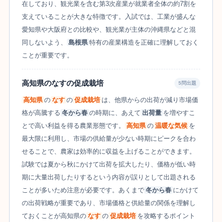
在しており、観光業を含む第3次産業が就業者全体の約7割を
支えていることが大きな特徴です。入試では、工業が盛んな
愛知県や大阪府との比較や、観光業が主体の沖縄県などと混
同しないよう、
島根県
特有の産業構造を正確に理解しておく
ことが重要です。
高知県のなすの促成栽培
5問出題
高知県
の
なす
の
促成栽培
は、他県からの出荷が減り市場価
格が高騰する
冬から春
の時期に、あえて
出荷量
を増やすこ
とで高い利益を得る農業形態です。
高知県
の
温暖な気候
を
最大限に利用し、市場の供給量が少ない時期にピークを合わ
せることで、農家は効率的に収益を上げることができます。
試験では夏から秋にかけて出荷を拡大したり、価格が低い時
期に大量出荷したりするという内容が誤りとして出題される
ことが多いため注意が必要です。あくまで
冬から春
にかけて
の出荷戦略が重要であり、市場価格と供給量の関係を理解し
ておくことが高知県の
なす
の
促成栽培
を攻略するポイント