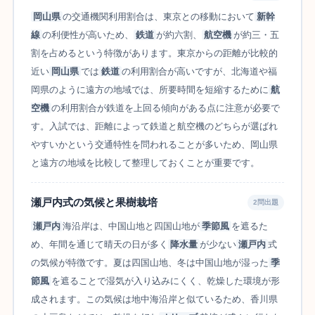
岡山県
の交通機関利用割合は、東京との移動において
新幹
線
の利便性が高いため、
鉄道
が約六割、
航空機
が約三・五
割を占めるという特徴があります。東京からの距離が比較的
近い
岡山県
では
鉄道
の利用割合が高いですが、北海道や福
岡県のように遠方の地域では、所要時間を短縮するために
航
空機
の利用割合が鉄道を上回る傾向がある点に注意が必要で
す。入試では、距離によって鉄道と航空機のどちらが選ばれ
やすいかという交通特性を問われることが多いため、岡山県
と遠方の地域を比較して整理しておくことが重要です。
瀬戸内式の気候と果樹栽培
2問出題
瀬戸内
海沿岸は、中国山地と四国山地が
季節風
を遮るた
め、年間を通じて晴天の日が多く
降水量
が少ない
瀬戸内
式
の気候が特徴です。夏は四国山地、冬は中国山地が湿った
季
節風
を遮ることで湿気が入り込みにくく、乾燥した環境が形
成されます。この気候は地中海沿岸と似ているため、香川県