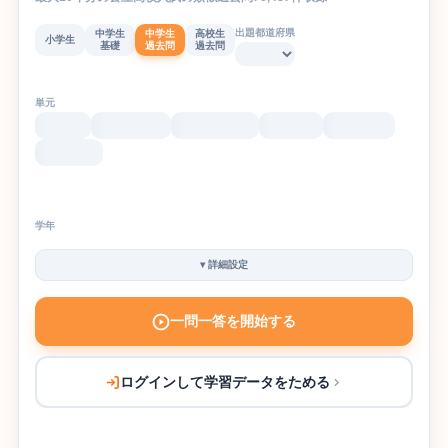
出題都道府県
中学生
中学生
高校生
小学生
基礎
過去問
過去問
単元
学年
▾
詳細設定
一問一答を開始する
ログインして学習データをためる