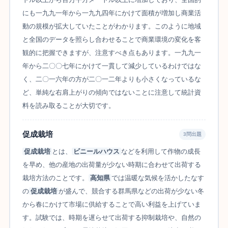
にも一九九一年から一九九四年にかけて面積が増加し商業活
動の規模が拡大していたことがわかります。このように地域
と全国のデータを照らし合わせることで商業環境の変化を客
観的に把握できますが、注意すべき点もあります。一九九一
年から二〇〇七年にかけて一貫して減少しているわけではな
く、二〇一六年の方が二〇一二年よりも小さくなっているな
ど、単純な右肩上がりの傾向ではないことに注意して統計資
料を読み取ることが大切です。
促成栽培
3問出題
促成栽培
とは、
ビニールハウス
などを利用して作物の成長
を早め、他の産地の出荷量が少ない時期に合わせて出荷する
栽培方法のことです。
高知県
では温暖な気候を活かしたなす
の
促成栽培
が盛んで、競合する群馬県などの出荷が少ない冬
から春にかけて市場に供給することで高い利益を上げていま
す。試験では、時期を遅らせて出荷する抑制栽培や、自然の