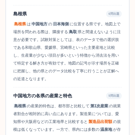
島根県
6問出題
島根県
は
中国地方
の
日本海側
に位置する県です。地図上で
場所を問われる際は、隣接する
鳥取
県と間違えないように注
意が必要です。試験対策としては、表のデータで他の選択肢
である和歌山県、愛媛県、宮崎県といった主要産地と比較
し、生産量が少ない項目が多いという特徴から消去法を用い
て特定する解き方が有効です。地図の記号が示す場所を正確
に把握し、他の県とのデータ比較を丁寧に行うことが正解へ
の近道となります。
中国地方の各県の産業と特色
5問出題
島根県
の産業的特色は、都市部と比較して
第1次産業
の就業
者割合が相対的に高い点にあります。製造業については、愛
知県や大阪府などの工業地帯と比較すると
製造品出荷額
の規
模は低くなっています。一方で、県内には多数の
温泉地
が存