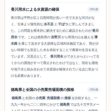
香川用水による水資源の確保
1問出題
香川県は平野が広く日照時間が長い一方で大きな河川がな
く、古来より慢性的な
水不足
と
干ばつ
に苦しんできまし
た。この問題を根本的に解決するために建設されたのが
香川
用水
です。これは徳島県の
吉野川
から県境の山を越える
導
水路
を通じて送水する大規模な広域利水施設であり、雨が少
ない時期でも安定した水を供給することで農業や生活を支え
ています。注意点として、
香川用水
ができたからといって古
くからの溜池がすべて廃止されたわけではなく、現在も溜池
や地下水と組み合わせて水資源が確保されている点に気をつ
ける必要があります。
徳島県と全国の小売業売場面積の推移
1問出題
徳島県
と全国の
小売業
売場面積
の
推移
を比較すると、一
九九一年から二〇〇四年にかけて
徳島県
では九十万平方メー
トル以上から百万平方メートル以上に増加しており、全国的