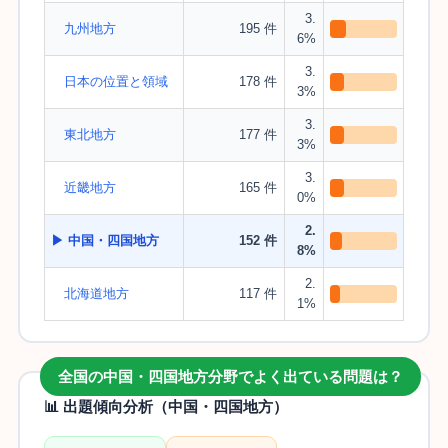
3.
九州地方
195 件
6%
3.
日本の位置と領域
178 件
3%
3.
東北地方
177 件
3%
3.
近畿地方
165 件
0%
2.
▶ 中国・四国地方
152 件
8%
2.
北海道地方
117 件
1%
全国の中国・四国地方分野でよく出ている問題は？
📊 出題傾向分析（中国・四国地方）