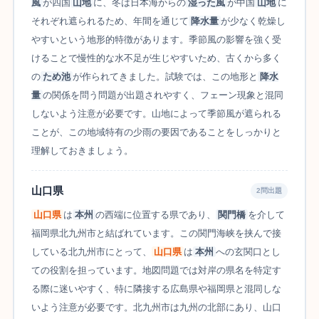
風
が四国
山地
に、冬は日本海からの
湿った風
が中国
山地
に
それぞれ遮られるため、年間を通じて
降水量
が少なく乾燥し
やすいという地形的特徴があります。季節風の影響を強く受
けることで慢性的な水不足が生じやすいため、古くから多く
の
ため池
が作られてきました。試験では、この地形と
降水
量
の関係を問う問題が出題されやすく、フェーン現象と混同
しないよう注意が必要です。山地によって季節風が遮られる
ことが、この地域特有の少雨の要因であることをしっかりと
理解しておきましょう。
山口県
2問出題
山口県
は
本州
の西端に位置する県であり、
関門橋
を介して
福岡県北九州市と結ばれています。この関門海峡を挟んで接
している北九州市にとって、
山口県
は
本州
への玄関口とし
ての役割を担っています。地図問題では対岸の県名を特定す
る際に迷いやすく、特に隣接する広島県や福岡県と混同しな
いよう注意が必要です。北九州市は九州の北部にあり、山口