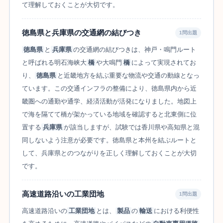
て理解しておくことが大切です。
徳島県と兵庫県の交通網の結びつき
1問出題
徳島県
と
兵庫県
の交通網の結びつきは、神戸・鳴門ルート
と呼ばれる明石海峡大
橋
や大鳴門
橋
によって実現されてお
り、
徳島県
と近畿地方を結ぶ重要な物流や交通の動線となっ
ています。この交通インフラの整備により、徳島県内から近
畿圏への通勤や通学、経済活動が活発になりました。地図上
で海を隔てて橋が架かっている地域を確認すると北東側に位
置する
兵庫県
が該当しますが、試験では香川県や高知県と混
同しないよう注意が必要です。徳島県と本州を結ぶルートと
して、兵庫県とのつながりを正しく理解しておくことが大切
です。
高速道路沿いの工業団地
1問出題
高速道路沿いの
工業団地
とは、
製品
の
輸送
における利便性