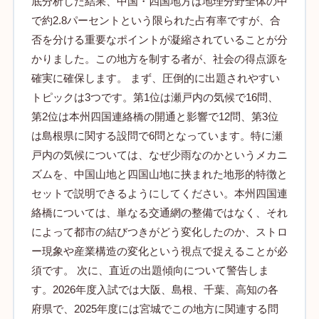
底分析した結果、中国・四国地方は地理分野全体の中
で約2.8パーセントという限られた占有率ですが、合
否を分ける重要なポイントが凝縮されていることが分
かりました。この地方を制する者が、社会の得点源を
確実に確保します。 まず、圧倒的に出題されやすい
トピックは3つです。第1位は瀬戸内の気候で16問、
第2位は本州四国連絡橋の開通と影響で12問、第3位
は島根県に関する設問で6問となっています。特に瀬
戸内の気候については、なぜ少雨なのかというメカニ
ズムを、中国山地と四国山地に挟まれた地形的特徴と
セットで説明できるようにしてください。本州四国連
絡橋については、単なる交通網の整備ではなく、それ
によって都市の結びつきがどう変化したのか、ストロ
ー現象や産業構造の変化という視点で捉えることが必
須です。 次に、直近の出題傾向について警告しま
す。2026年度入試では大阪、島根、千葉、高知の各
府県で、2025年度には宮城でこの地方に関連する問