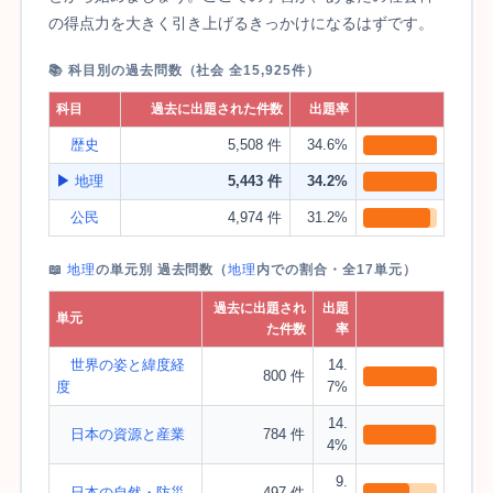
の得点力を大きく引き上げるきっかけになるはずです。
📚 科目別の過去問数（社会 全15,925件）
科目
過去に出題された件数
出題率
歴史
5,508 件
34.6%
▶
地理
5,443 件
34.2%
公民
4,974 件
31.2%
📖
地理
の単元別 過去問数（
地理
内での割合・全17単元）
過去に出題され
出題
単元
た件数
率
世界の姿と緯度経
14.
800 件
度
7%
14.
日本の資源と産業
784 件
4%
9.
日本の自然・防災
497 件