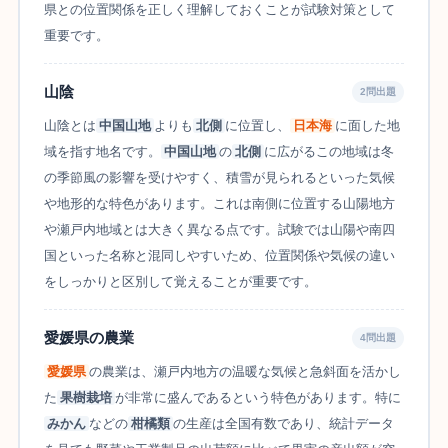
県との位置関係を正しく理解しておくことが試験対策として
重要です。
山陰
2問出題
山陰とは
中国山地
よりも
北側
に位置し、
日本海
に面した地
域を指す地名です。
中国山地
の
北側
に広がるこの地域は冬
の季節風の影響を受けやすく、積雪が見られるといった気候
や地形的な特色があります。これは南側に位置する山陽地方
や瀬戸内地域とは大きく異なる点です。試験では山陽や南四
国といった名称と混同しやすいため、位置関係や気候の違い
をしっかりと区別して覚えることが重要です。
愛媛県の農業
4問出題
愛媛県
の農業は、瀬戸内地方の温暖な気候と急斜面を活かし
た
果樹栽培
が非常に盛んであるという特色があります。特に
みかん
などの
柑橘類
の生産は全国有数であり、統計データ