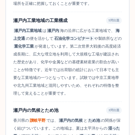
場所を正確に把握しておくことが重要です。
瀬戸内工業地域の工業構成
5問出題
瀬戸内工業地域
は
瀬戸内
海の沿岸に広がる工業地域で、
海
上交通
の便を活かして
石油化学コンビナート
や製鉄所などの
重化学工業
が発達しています。第二次世界大戦後の高度経済
成長期に、広大な埋立地を利用して大規模な工場が建設され
た歴史があり、化学や金属などの基礎素材産業の割合が高い
ことが特徴です。近年では出荷額の総計において日本でも主
要な工業地域の一つとなっています。試験では中京工業地帯
や北九州工業地域と混同しやすいため、それぞれの特徴を整
理して覚えることが重要です。
瀬戸内の気候とため池
3問出題
香川県の
讃岐平野
では、
瀬戸内の気候
と
ため池
の関係が深
く結びついています。この地域は、夏は太平洋からの
湿った