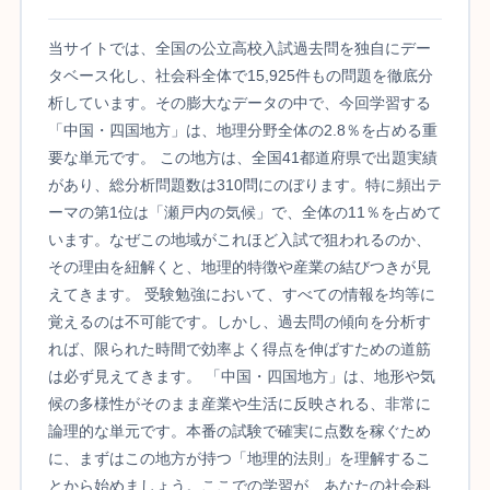
当サイトでは、全国の公立高校入試過去問を独自にデー
タベース化し、社会科全体で15,925件もの問題を徹底分
析しています。その膨大なデータの中で、今回学習する
「中国・四国地方」は、地理分野全体の2.8％を占める重
要な単元です。 この地方は、全国41都道府県で出題実績
があり、総分析問題数は310問にのぼります。特に頻出テ
ーマの第1位は「瀬戸内の気候」で、全体の11％を占めて
います。なぜこの地域がこれほど入試で狙われるのか、
その理由を紐解くと、地理的特徴や産業の結びつきが見
えてきます。 受験勉強において、すべての情報を均等に
覚えるのは不可能です。しかし、過去問の傾向を分析す
れば、限られた時間で効率よく得点を伸ばすための道筋
は必ず見えてきます。 「中国・四国地方」は、地形や気
候の多様性がそのまま産業や生活に反映される、非常に
論理的な単元です。本番の試験で確実に点数を稼ぐため
に、まずはこの地方が持つ「地理的法則」を理解するこ
とから始めましょう。ここでの学習が、あなたの社会科