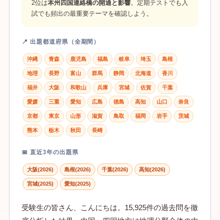
2位は
本州四国連絡橋の開通と影響
。定期テストでも入
試でも頻出の最重要テーマを確認しよう。
📍 出題都道府県（全期間）
沖縄
青森
鹿児島
福島
岐阜
埼玉
島根
地理
長野
富山
群馬
静岡
北海道
香川
福井
大阪
和歌山
兵庫
宮城
佐賀
千葉
愛媛
三重
愛知
広島
徳島
高知
山口
奈良
京都
東京
山形
滋賀
鳥取
福岡
岩手
茨城
熊本
栃木
秋田
長崎
📅 直近3年の出題県
大阪(2026)
島根(2026)
千葉(2026)
高知(2026)
宮城(2025)
愛知(2025)
受験生の皆さん、こんにちは。15,925件の過去問を徹