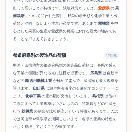
を見ても野菜や工業製品の出荷額に比べて果実の産出額が突
出して高いことが特徴です。試験対策としては、
愛媛県
の
果
樹栽培
について問われた際に、野菜の産出額や化学工業の出
荷額と混同しないよう注意が必要です。あくまで
柑橘類
を中
心とした果実の生産が愛媛県の農業における最大の強みであ
ることを押さえておきましょう。
都道府県別の製造品出荷額
1問出題
中国・四国地方の都道府県別の製造品出荷額は、各県で盛ん
な工業の種類が異なる点に注目が必要です。
広島県
は自動車
などの
輸送用機械工業
が極めて盛んで、産出額も最大規模を
誇ります。
山口県
は瀬戸内海沿岸の石油化学コンビナートに
より、
化学工業
の産出額が突出しています。
島根県
は他の
二県に比べて工業規模は小さいものの、特殊鋼などの生産を
行う
鉄鋼業
の割合が比較的高いという特徴があります。入試
では岡山県や鳥取県と混同しないよう、各県の産業の特色を
正しく整理しておくことが重要です。