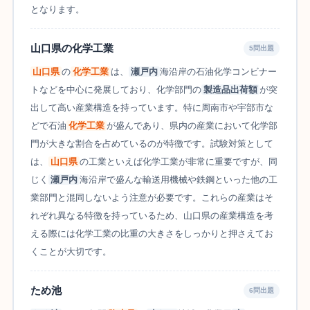
となります。
山口県の化学工業
5問出題
山口県
の
化学工業
は、
瀬戸内
海沿岸の石油化学コンビナー
トなどを中心に発展しており、化学部門の
製造品出荷額
が突
出して高い産業構造を持っています。特に周南市や宇部市な
どで石油
化学工業
が盛んであり、県内の産業において化学部
門が大きな割合を占めているのが特徴です。試験対策として
は、
山口県
の工業といえば化学工業が非常に重要ですが、同
じく
瀬戸内
海沿岸で盛んな輸送用機械や鉄鋼といった他の工
業部門と混同しないよう注意が必要です。これらの産業はそ
れぞれ異なる特徴を持っているため、山口県の産業構造を考
える際には化学工業の比重の大きさをしっかりと押さえてお
くことが大切です。
ため池
6問出題