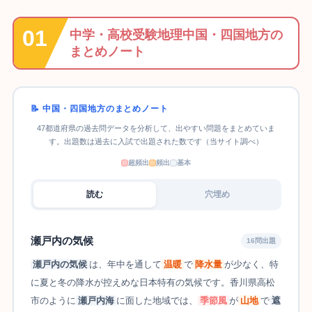
中学・高校受験地理中国・四国地方の
まとめノート
📝 中国・四国地方のまとめノート
47都道府県の過去問データを分析して、出やすい問題をまとめていま
す。出題数は過去に入試で出題された数です（当サイト調べ）
超頻出
頻出
基本
読む
穴埋め
瀬戸内の気候
16問出題
瀬戸内の気候
は、年中を通して
温暖
で
降水量
が少なく、特
に夏と冬の降水が控えめな日本特有の気候です。香川県高松
市のように
瀬戸内海
に面した地域では、
季節風
が
山地
で
遮