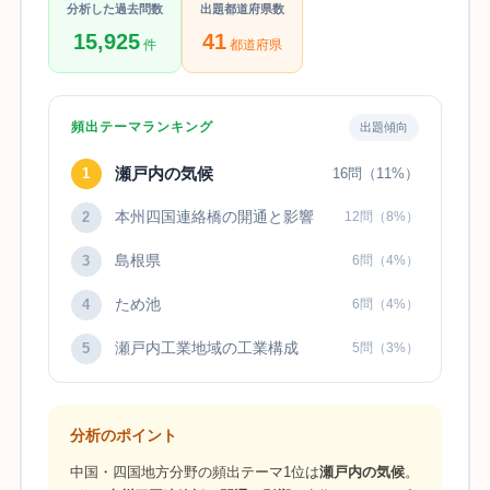
分析した過去問数
出題都道府県数
15,925
41
件
都道府県
頻出テーマランキング
出題傾向
瀬戸内の気候
1
16問（11%）
本州四国連絡橋の開通と影響
2
12問（8%）
島根県
3
6問（4%）
ため池
4
6問（4%）
瀬戸内工業地域の工業構成
5
5問（3%）
分析のポイント
中国・四国地方分野の頻出テーマ1位は
瀬戸内の気候
。