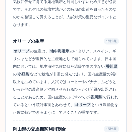
気候に任せて育てる露地栽培と混同しやすいため注意が必要
です。それぞれの栽培方法がどの時期の出荷を狙ったものな
のかを整理して覚えることが、入試対策の重要なポイントと
なります。
オリーブの生産
1問出題
オリーブ
の生産は、
地中海沿岸
のイタリア、スペイン、ギ
リシャなどが世界的な主産地として知られています。日本国
内においては、地中海性気候に似た温暖で雨の少ない
香川県
の
小豆島
などで栽培が非常に盛んであり、国内生産量の9割
以上を占めています。入試ではコーヒーやバナナ、ぶどうと
いった他の農産物と混同させられるひっかけ問題が出題され
ることがあるため、国内生産のほぼすべてが
香川県
で行われ
ているという統計事実とあわせて、
オリーブ
という農産物を
正確に特定できるようにしておくことが重要です。
岡山県の交通機関利用割合
1問出題