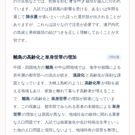
の小豆島などでは、乾燥を好む
オリーブ
栽培が盛んに行われ
ています。入試では貿易風の影響を受ける、あるいは年間を
通じて
降水量
が多いといった誤った選択肢が出されることが
ありますが、これらは誤りなので注意が必要です。瀬戸内式
の気候と果樹栽培の結びつきを正しく理解しておくことが大
切です。
離島の高齢化と単身世帯の増加
1問出題
中国・四国地方の
離島
や中山間地域では、進学や就職による
若年層の都市部への流出が続き、
過疎化
と高齢化が深刻な課
題となっています。大崎上島町のように
高齢化率
が4割を超
える地域もあり、家族と離れて暮らす高齢者が増えること
で、
離島
の高齢化と
単身世帯
の増加が顕著になっていま
す。この現象は、都市部でみられる若者の未婚化による
単身
世帯
の増加とは原因が異なり、地域社会の維持に関わる重要
な人口問題です。入試では核家族化や合計特殊出生率といっ
た他の人口問題と混同しないよう、地域特有の背景を整理し