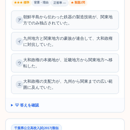
★★★ 標準
背景・理由
🔥 類題2問
正答率 —
朝鮮半島から伝わった鉄器の製造技術が、関東地
方でのみ独占されていた。
九州地方と関東地方の豪族が連合して、大和政権
に対抗していた。
大和政権の本拠地が、近畿地方から関東地方へ移
転した。
大和政権の支配力が、九州から関東までの広い範
囲に及んでいた。
💡 答えを確認
千葉県公立高校入試(2017)類似