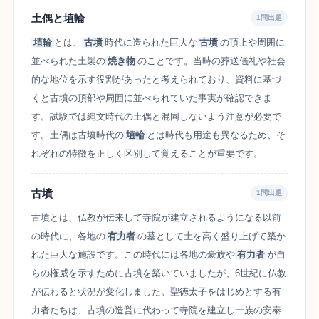
土偶と埴輪
1問出題
埴輪
とは、
古墳
時代に造られた巨大な
古墳
の頂上や周囲に
並べられた土製の
焼き物
のことです。当時の葬送儀礼や社会
的な地位を示す役割があったと考えられており、資料に基づ
くと古墳の頂部や周囲に並べられていた事実が確認できま
す。試験では縄文時代の土偶と混同しないよう注意が必要で
す。土偶は古墳時代の
埴輪
とは時代も用途も異なるため、そ
れぞれの特徴を正しく区別して覚えることが重要です。
古墳
1問出題
古墳とは、仏教が伝来して寺院が建立されるようになる以前
の時代に、各地の
有力者
の墓として土を高く盛り上げて築か
れた巨大な施設です。この時代には各地の豪族や
有力者
が自
らの権威を示すために古墳を築いていましたが、6世紀に仏教
が伝わると状況が変化しました。聖徳太子をはじめとする有
力者たちは、古墳の造営に代わって寺院を建立し一族の安泰