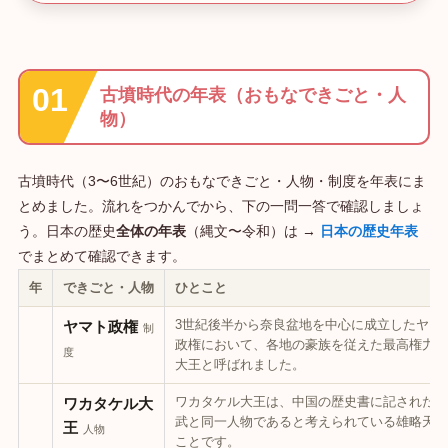
古墳時代の年表（おもなできごと・人
物）
古墳時代（3〜6世紀）のおもなできごと・人物・制度を年表にま
とめました。流れをつかんでから、下の一問一答で確認しましょ
う。日本の歴史
全体の年表
（縄文〜令和）は →
日本の歴史年表
でまとめて確認できます。
年
できごと・人物
ひとこと
3世紀後半から奈良盆地を中心に成立したヤマ
ヤマト政権
制
政権において、各地の豪族を従えた最高権力者
度
大王と呼ばれました。
ワカタケル大王は、中国の歴史書に記された倭
ワカタケル大
武と同一人物であると考えられている雄略天皇
王
人物
ことです。