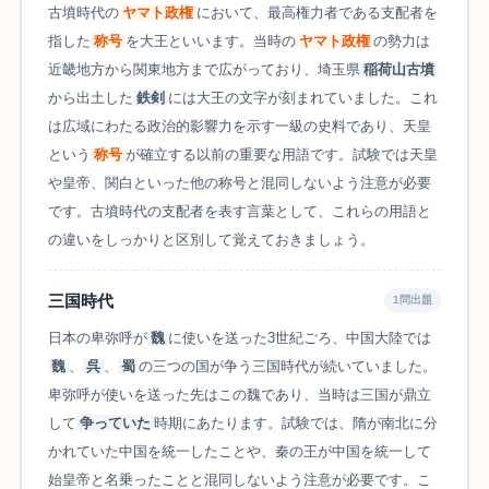
古墳時代の
ヤマト政権
において、最高権力者である支配者を
指した
称号
を大王といいます。当時の
ヤマト政権
の勢力は
近畿地方から関東地方まで広がっており、埼玉県
稲荷山古墳
から出土した
鉄剣
には大王の文字が刻まれていました。これ
は広域にわたる政治的影響力を示す一級の史料であり、天皇
という
称号
が確立する以前の重要な用語です。試験では天皇
や皇帝、関白といった他の称号と混同しないよう注意が必要
です。古墳時代の支配者を表す言葉として、これらの用語と
の違いをしっかりと区別して覚えておきましょう。
三国時代
1問出題
日本の卑弥呼が
魏
に使いを送った3世紀ごろ、中国大陸では
魏
、
呉
、
蜀
の三つの国が争う三国時代が続いていました。
卑弥呼が使いを送った先はこの魏であり、当時は三国が鼎立
して
争っていた
時期にあたります。試験では、隋が南北に分
かれていた中国を統一したことや、秦の王が中国を統一して
始皇帝と名乗ったことと混同しないよう注意が必要です。こ