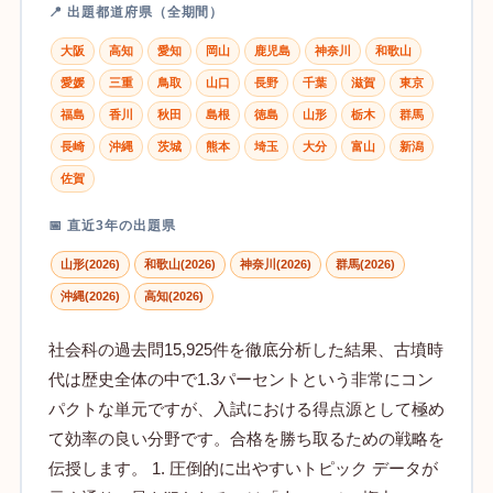
📍 出題都道府県（全期間）
大阪
高知
愛知
岡山
鹿児島
神奈川
和歌山
愛媛
三重
鳥取
山口
長野
千葉
滋賀
東京
福島
香川
秋田
島根
徳島
山形
栃木
群馬
長崎
沖縄
茨城
熊本
埼玉
大分
富山
新潟
佐賀
📅 直近3年の出題県
山形(2026)
和歌山(2026)
神奈川(2026)
群馬(2026)
沖縄(2026)
高知(2026)
社会科の過去問15,925件を徹底分析した結果、古墳時
代は歴史全体の中で1.3パーセントという非常にコン
パクトな単元ですが、入試における得点源として極め
て効率の良い分野です。合格を勝ち取るための戦略を
伝授します。 1. 圧倒的に出やすいトピック データが