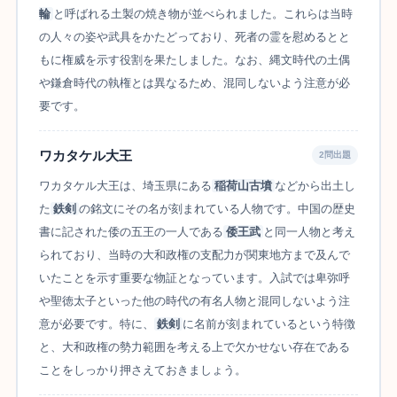
輪
と呼ばれる土製の焼き物が並べられました。これらは当時
の人々の姿や武具をかたどっており、死者の霊を慰めるとと
もに権威を示す役割を果たしました。なお、縄文時代の土偶
や鎌倉時代の執権とは異なるため、混同しないよう注意が必
要です。
ワカタケル大王
2問出題
ワカタケル大王は、埼玉県にある
稲荷山古墳
などから出土し
た
鉄剣
の銘文にその名が刻まれている人物です。中国の歴史
書に記された倭の五王の一人である
倭王武
と同一人物と考え
られており、当時の大和政権の支配力が関東地方まで及んで
いたことを示す重要な物証となっています。入試では卑弥呼
や聖徳太子といった他の時代の有名人物と混同しないよう注
意が必要です。特に、
鉄剣
に名前が刻まれているという特徴
と、大和政権の勢力範囲を考える上で欠かせない存在である
ことをしっかり押さえておきましょう。