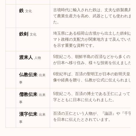
古墳時代に輸入された鉄は、丈夫な鉄製農具と
鉄
文化
て農業生産力を高め、武器としても使われまし
た。
埼玉県にある稲荷山古墳から出土した鉄剣は、
鉄剣
文化
マト政権の支配力が関東地方まで及んでいたこ
を示す重要な資料です。
5世紀ごろ、朝鮮半島の百済などから多くの人
渡来人
人物
が日本へ移り住み、様々な技術を伝えました。
6世紀半ば、百済の聖明王が日本の欽明天皇に
仏教伝来
出来
像や経典を贈り、仏教が公式に伝えられました
事
5世紀ごろ、百済の博士である王仁によって、
儒教伝来
出来
字とともに日本に伝えられました。
事
百済の王仁という人物が、『論語』や『千字文
漢字伝来
出来
を日本に伝えたとされています。
事