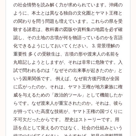
の社会情勢を読み解く力が求められています。沖縄の
ように、本土とは異なる独自の文化圏とヤマト王権と
の関わりを問う問題も増えています。これらの県を受
験する諸君は、教科書の図版や資料集の地図を必ず確
認し、その土地の古墳が何を物語っているのかを言語
化できるようにしておいてください。 3. 背景理解の
重要性 多くの受験生は、古墳の形や渡来人の名前を
丸暗記しようとしますが、それは非常に危険です。入
試で問われるのは「なぜその出来事が起きたのか」と
いう因果関係です。 例えば、なぜ前方後円墳が全国
に広がったのか。それは、ヤマト王権が地方豪族に権
威を与えるための「政治的ツール」として機能したか
らです。なぜ渡来人が重宝されたのか。それは、彼ら
が持っていた高度な技術が、ヤマト王権の国づくりに
不可欠だったからです。 歴史はストーリーです。用
語を点として覚えるのではなく、社会の仕組みという
線でつなげてください。そうすれば、初見の資料問題