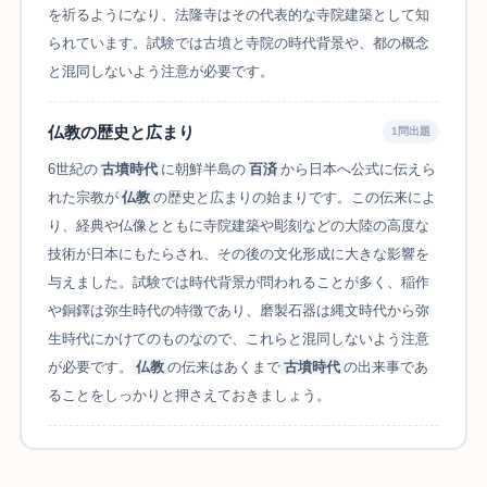
を祈るようになり、法隆寺はその代表的な寺院建築として知
られています。試験では古墳と寺院の時代背景や、都の概念
と混同しないよう注意が必要です。
仏教の歴史と広まり
1問出題
6世紀の
古墳時代
に朝鮮半島の
百済
から日本へ公式に伝えら
れた宗教が
仏教
の歴史と広まりの始まりです。この伝来によ
り、経典や仏像とともに寺院建築や彫刻などの大陸の高度な
技術が日本にもたらされ、その後の文化形成に大きな影響を
与えました。試験では時代背景が問われることが多く、稲作
や銅鐸は弥生時代の特徴であり、磨製石器は縄文時代から弥
生時代にかけてのものなので、これらと混同しないよう注意
が必要です。
仏教
の伝来はあくまで
古墳時代
の出来事であ
ることをしっかりと押さえておきましょう。