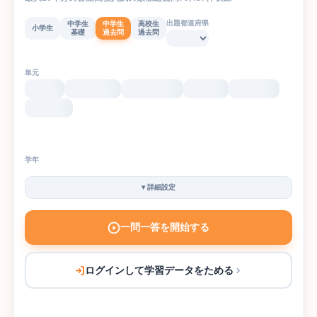
出題都道府県
中学生
中学生
高校生
小学生
基礎
過去問
過去問
単元
学年
▾
詳細設定
一問一答を開始する
ログインして学習データをためる