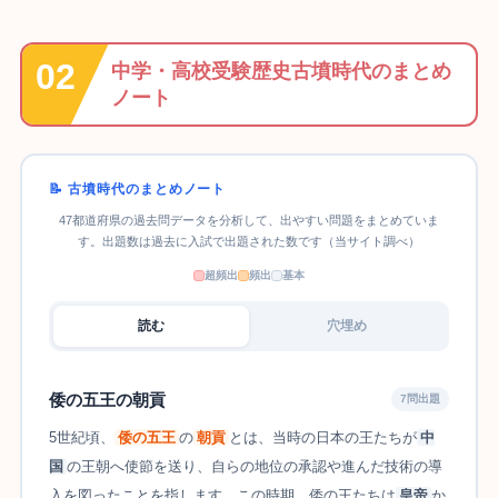
中学・高校受験歴史古墳時代のまとめ
ノート
📝 古墳時代のまとめノート
47都道府県の過去問データを分析して、出やすい問題をまとめていま
す。出題数は過去に入試で出題された数です（当サイト調べ）
超頻出
頻出
基本
読む
穴埋め
倭の五王の朝貢
7問出題
5世紀頃、
倭の五王
の
朝貢
とは、当時の日本の王たちが
中
国
の王朝へ使節を送り、自らの地位の承認や進んだ技術の導
入を図ったことを指します。この時期、倭の王たちは
皇帝
か