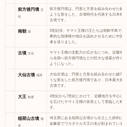
前方後円墳は、円形と方形を組み合わせた鍵穴
前方後円墳
文
ような形をした、古墳時代を代表する日本独自
化
古墳です。
5世紀頃、ヤマト王権の王たちは朝鮮半島での
南朝
国
事的な指揮権や地位を認めさせるために中国へ
者を送りました。
ヤマト王権の支配力が広がるにつれ、近畿地方
古墳
文化
ら全国へ前方後円墳などの巨大な墳墓が作られ
ようになった。
大仙古墳は、円形と方形を組み合わせた鍵穴の
大仙古墳
場所
うな形をした前方後円墳であり、日本最大規模
古墳です。
4世紀から7世紀にかけて、近畿地方を中心に
大王
制度
を広げたヤマト王権の首長として君臨した称号
す。
埼玉県にある稲荷山古墳から出土した鉄剣には
稲荷山古墳
場
金象嵌でワカタケル大王の名が刻まれている。
所