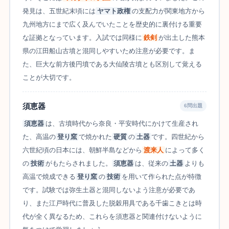
発見は、五世紀末頃には
ヤマト政権
の支配力が関東地方から
九州地方にまで広く及んでいたことを歴史的に裏付ける重要
な証拠となっています。入試では同様に
鉄剣
が出土した熊本
県の江田船山古墳と混同しやすいため注意が必要です。ま
た、巨大な前方後円墳である大仙陵古墳とも区別して覚える
ことが大切です。
須恵器
6問出題
須恵器
は、古墳時代から奈良・平安時代にかけて生産され
た、高温の
登り窯
で焼かれた
硬質
の
土器
です。四世紀から
六世紀頃の日本には、朝鮮半島などから
渡来人
によって多く
の
技術
がもたらされました。
須恵器
は、従来の
土器
よりも
高温で焼成できる
登り窯
の
技術
を用いて作られた点が特徴
です。試験では弥生土器と混同しないよう注意が必要であ
り、また江戸時代に普及した脱穀用具である千歯こきとは時
代が全く異なるため、これらを須恵器と関連付けないように