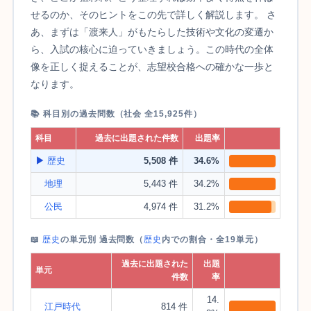
せるのか、そのヒントをこの先で詳しく解説します。 さ
あ、まずは「渡来人」がもたらした技術や文化の変遷か
ら、入試の核心に迫っていきましょう。この時代の全体
像を正しく捉えることが、志望校合格への確かな一歩と
なります。
📚 科目別の過去問数（社会 全15,925件）
科目
過去に出題された件数
出題率
▶
歴史
5,508 件
34.6%
地理
5,443 件
34.2%
公民
4,974 件
31.2%
📖
歴史
の単元別 過去問数（
歴史
内での割合・全19単元）
過去に出題された
出題
単元
件数
率
14.
江戸時代
814 件