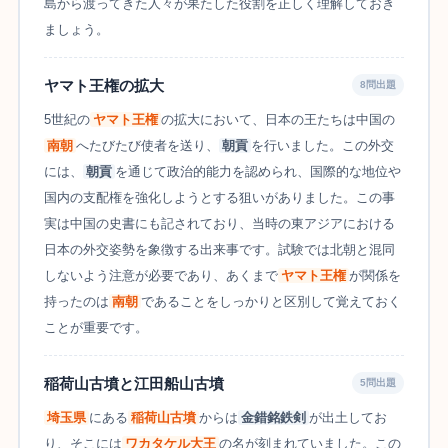
島から渡ってきた人々が果たした役割を正しく理解しておき
ましょう。
ヤマト王権の拡大
8問出題
5世紀の
ヤマト王権
の拡大において、日本の王たちは中国の
南朝
へたびたび使者を送り、
朝貢
を行いました。この外交
には、
朝貢
を通じて政治的能力を認められ、国際的な地位や
国内の支配権を強化しようとする狙いがありました。この事
実は中国の史書にも記されており、当時の東アジアにおける
日本の外交姿勢を象徴する出来事です。試験では北朝と混同
しないよう注意が必要であり、あくまで
ヤマト王権
が関係を
持ったのは
南朝
であることをしっかりと区別して覚えておく
ことが重要です。
稲荷山古墳と江田船山古墳
5問出題
埼玉県
にある
稲荷山古墳
からは
金錯銘鉄剣
が出土してお
り、そこには
ワカタケル大王
の名が刻まれていました。この