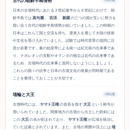
古代の朝鮮半島情勢
1問出題
日本の古墳時代にあたる３世紀後半から６世紀にかけて、朝
鮮半島では
高句麗
、
百済
、
新羅
の三つの国が互いに勢力を
競い合う古代の朝鮮半島情勢が続いていました。この時期の
日本はこれら三国と交流を持ち、渡来人を通じて大陸の技術
や文化を受け入れていました。試験では時代背景の混同に注
意が必要です。秦の始皇帝による統一は紀元前の出来事であ
り、ナポレオンの支配やオランダの独立は近代の出来事であ
るため、古墳時代の出来事と混同しないようにしましょう。
これらの国々の抗争と日本の古墳文化の発展が同時期である
ことを整理しておくことが大切です。
埴輪と大王
1問出題
古墳時代には、
ヤマト王権
の首長を指す
大王
という称号が
用いられていました。関東地方の古墳から出土した鉄剣には
この
大王
の名が刻まれており、
ヤマト王権
が広域を統治し
ていた証拠とされています。また、古墳の周囲や頂上には
埴