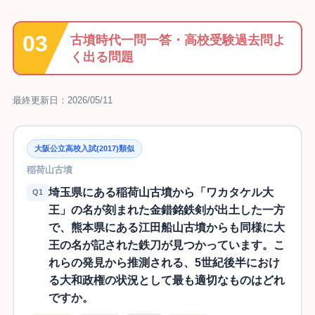
古墳時代一問一答・高校受験過去問よ
く出る問題
最終更新日：2026/05/11
大阪公立高校入試(2017)類似
稲荷山古墳
埼玉県にある稲荷山古墳から「ワカタケル大
Q1
王」の名が刻まれた金錯銘鉄剣が出土した一方
で、熊本県にある江田船山古墳からも同様に大
王の名が記された鉄刀が見つかっています。こ
れらの発見から推測される、5世紀後半におけ
る大和政権の状況として最も適切なものはどれ
ですか。