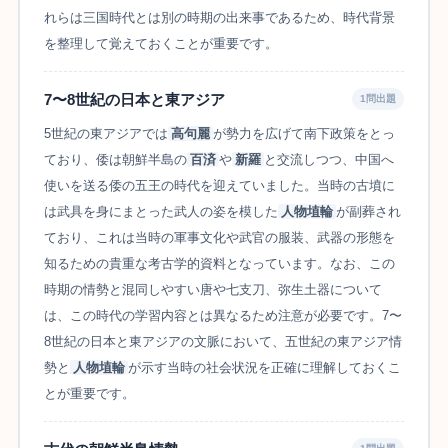
れらは三国時代とは別の時期の出来事であるため、時代背景
を整理して覚えておくことが重要です。
7〜8世紀の日本と東アジア
1問出題
5世紀の東アジアでは
高句麗
が勢力を広げて南下政策をとっ
ており、倭は朝鮮半島の
百済
や
新羅
と交流しつつ、中国へ
使いを送る倭の五王の時代を迎えていました。当時の古墳に
は武具を身にまとった武人の姿を模した
人物埴輪
が副葬され
ており、これは当時の軍事文化や武官の服装、武器の形態を
知るための貴重な考古学的資料となっています。なお、この
時期の情勢と混同しやすい唐や七支刀、弥生土器について
は、この時代の学習内容とは異なるため注意が必要です。7〜
8世紀の日本と東アジアの文脈において、五世紀の東アジア情
勢と
人物埴輪
が示す当時の社会状況を正確に理解しておくこ
とが重要です。