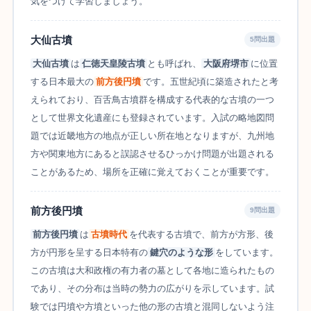
気をつけて学習しましょう。
大仙古墳
5問出題
大仙古墳
は
仁徳天皇陵古墳
とも呼ばれ、
大阪府堺市
に位置
する日本最大の
前方後円墳
です。五世紀頃に築造されたと考
えられており、百舌鳥古墳群を構成する代表的な古墳の一つ
として世界文化遺産にも登録されています。入試の略地図問
題では近畿地方の地点が正しい所在地となりますが、九州地
方や関東地方にあると誤認させるひっかけ問題が出題される
ことがあるため、場所を正確に覚えておくことが重要です。
前方後円墳
9問出題
前方後円墳
は
古墳時代
を代表する古墳で、前方が方形、後
方が円形を呈する日本特有の
鍵穴のような形
をしています。
この古墳は大和政権の有力者の墓として各地に造られたもの
であり、その分布は当時の勢力の広がりを示しています。試
験では円墳や方墳といった他の形の古墳と混同しないよう注