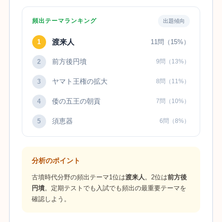
頻出テーマランキング
出題傾向
渡来人
1
11問（15%）
前方後円墳
2
9問（13%）
ヤマト王権の拡大
3
8問（11%）
倭の五王の朝貢
4
7問（10%）
須恵器
5
6問（8%）
分析のポイント
古墳時代分野の頻出テーマ1位は
渡来人
。2位は
前方後
円墳
。定期テストでも入試でも頻出の最重要テーマを
確認しよう。