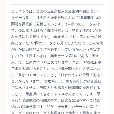
当サイトでは、全国の公立高校入試過去問を独自にデー
タベース化し、社会科の歴史分野において15,925件もの
問題を徹底的に分析しています。その膨大なデータの中
で、今回取り上げる「古墳時代」は、歴史全体の1.3％を
占める決して無視できない重要単元です。 過去の分析対
象となった157問のデータから見えてきたのは、この時代
がいかに戦略的な学習を必要としているかという事実で
す。特に注目すべきは、頻出テーマ第1位である「渡来
人」で、全体の15％を占めています。また、32都道府県
で出題実績があることから、地域を問わず、入試におい
て「差がつくポイント」として狙われやすい分野である
ことがわかります。 古墳時代は、単なる暗記の積み重ね
ではありません。当時の社会構造や国際関係を理解する
ことで、得点源にできるチャンスが広がっています。限
られた受験勉強の時間の中で、膨大な知識をすべて詰め
込むのは非効率です。私たちが分析したデータに基づ
き、どこが狙われ、どう整理すれば効率よく得点を伸ば