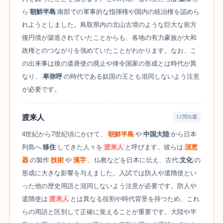
ら
朝鮮半島
南部での軍事的な指揮権や国内の統治権を認めら
れようとしました。鳥取県内の北山古墳のような巨大な前方
後円墳が築造されていたことからも、各地の有力豪族が大和
政権とのつながりを強めていたことがわかります。なお、こ
の出来事は後の遣唐使の廃止や律令国家の形成とは時代が異
なり、
卑弥呼
の時代である奴国の王とも混同しないよう注意
が必要です。
渡来人
11問出題
4世紀から7世紀頃にかけて、
朝鮮半島
や
中国大陸
から日本
列島へ
移住
してきた人々を
渡来人
と呼びます。彼らは
須恵
器
の製作
技術
や
漢字
、仏教などを日本に伝え、古代
文化
の
形成に大きな影響を与えました。入試では防人や遣隋使とい
った他の歴史用語と混同しないよう注意が必要です。防人や
遣隋使は
渡来人
とは異なる役割や時代背景を持つため、これ
らの用語と区別して正確に覚えることが重要です。大陸や半