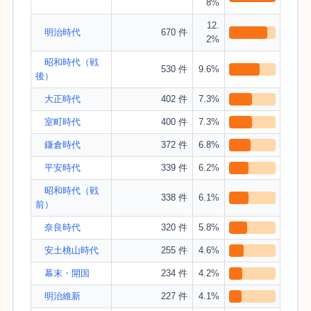
8%
12.
明治時代
670 件
2%
昭和時代（戦
530 件
9.6%
後）
大正時代
402 件
7.3%
室町時代
400 件
7.3%
鎌倉時代
372 件
6.8%
平安時代
339 件
6.2%
昭和時代（戦
338 件
6.1%
前）
奈良時代
320 件
5.8%
安土桃山時代
255 件
4.6%
幕末・開国
234 件
4.2%
明治維新
227 件
4.1%