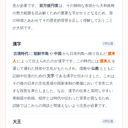
意が必要です。
前方後円墳
は、その独特な形状から大和政権
の勢力範囲を読み解くための重要な手がかりとなるため、形
の特徴とあわせてその歴史的背景を正しく理解しておくこと
が大切です。
漢字
2問出題
古墳時代
に
朝鮮半島
や
中国
から日本列島へ移り住んだ
渡来
人
によって伝えられたのが漢字です。この時代には
渡来人
を
通じて優れた技術や文化がもたらされ、儒教や
仏教
とともに
記録や伝達のための
文字
である漢字が伝わりました。これは
その後の日本の文化形成や国家体制の整備において非常に大
きな役割を果たしました。なお、漢字の伝来と混同しやすい
青銅器や鉄砲、稲作とは時代や伝わった背景が異なるため、
試験ではこれらの用語と間違えないよう注意が必要です。
大王
4問出題