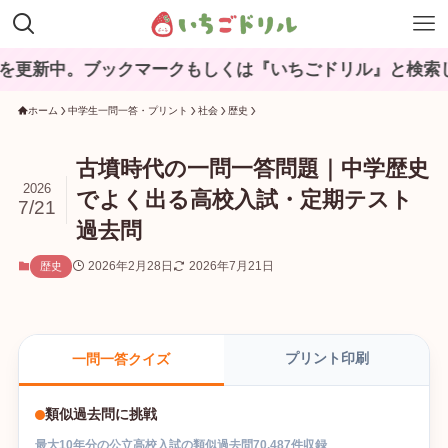
ブックマークもしくは『いちごドリル』と検索してね♪
ホーム
中学生一問一答・プリント
社会
歴史
古墳時代の一問一答問題｜中学歴史
2026
でよく出る高校入試・定期テスト
7/21
過去問
2026年2月28日
2026年7月21日
歴史
プリント印刷
一問一答クイズ
類似過去問に挑戦
最大
10
年分の
公立高校入試
の
類似過去問
70,487
件収録