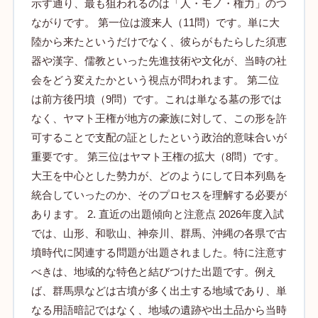
示す通り、最も狙われるのは「人・モノ・権力」のつ
ながりです。 第一位は渡来人（11問）です。単に大
陸から来たというだけでなく、彼らがもたらした須恵
器や漢字、儒教といった先進技術や文化が、当時の社
会をどう変えたかという視点が問われます。 第二位
は前方後円墳（9問）です。これは単なる墓の形では
なく、ヤマト王権が地方の豪族に対して、この形を許
可することで支配の証としたという政治的意味合いが
重要です。 第三位はヤマト王権の拡大（8問）です。
大王を中心とした勢力が、どのようにして日本列島を
統合していったのか、そのプロセスを理解する必要が
あります。 2. 直近の出題傾向と注意点 2026年度入試
では、山形、和歌山、神奈川、群馬、沖縄の各県で古
墳時代に関連する問題が出題されました。特に注意す
べきは、地域的な特色と結びつけた出題です。例え
ば、群馬県などは古墳が多く出土する地域であり、単
なる用語暗記ではなく、地域の遺跡や出土品から当時