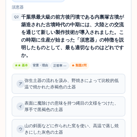
須恵器
千葉県最大級の前方後円墳である内裏塚古墳が
Q2
築造された古墳時代の中期には、大陸との交流
を通じて新しい製作技術が導入されました。こ
の時期に生産が始まった「須恵器」の特徴を説
明したものとして、最も適切なものはどれです
か。
★★ 基本
背景・理由
🔥 類題2問
正答率 —
弥生土器の流れを汲み、野焼きによって比較的低
温で焼かれた赤褐色の土器
表面に魔除けの意味を持つ縄目の文様をつけた、
厚手で黒褐色の土器
山の斜面などに作られた窯を使い、高温で蒸し焼
きにした灰色の土器