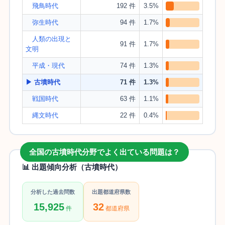
飛鳥時代
192 件
3.5%
弥生時代
94 件
1.7%
人類の出現と
91 件
1.7%
文明
平成・現代
74 件
1.3%
▶ 古墳時代
71 件
1.3%
戦国時代
63 件
1.1%
縄文時代
22 件
0.4%
全国の古墳時代分野でよく出ている問題は？
📊 出題傾向分析（古墳時代）
分析した過去問数
出題都道府県数
15,925
32
件
都道府県