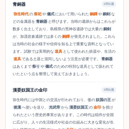
青銅器
6問出題
弥生時代
の
祭祀
や
儀式
において用いられた
銅鐸
や
銅剣
な
どの金属器を
青銅器
と呼びます。当時の遺跡からはこれらが
数多く出土しており、島根県の荒神谷遺跡では大量の
銅剣
が、加茂岩倉遺跡では多くの
銅鐸
が発見されました。これら
は当時の社会の様子や信仰を知る上で重要な資料となってい
ます。試験では実用的な
道具
として使われた鉄器や、生活の
道具
である土器と混同しないよう注意が必要です。
青銅器
はあくまで
祭り
や
儀式
のための特別な道具として扱われて
いたという点を整理して覚えておきましょう。
漢委奴国王の金印
5問出題
弥生時代には中国との交流が行われており、倭の
奴国の王
が
後漢
へ使いを送り、
光武帝
から
漢委奴国王
の
金印
を授け
られたという歴史的事実があります。この時代は稲作が全国
に広がり、人々の生活様式や社会の仕組みに大きな変化が生