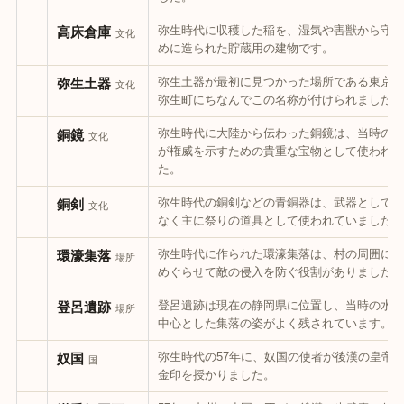
弥生時代に収穫した稲を、湿気や害獣から守る
高床倉庫
文化
めに造られた貯蔵用の建物です。
弥生土器が最初に見つかった場所である東京都
弥生土器
文化
弥生町にちなんでこの名称が付けられました。
弥生時代に大陸から伝わった銅鏡は、当時の首
銅鏡
文化
が権威を示すための貴重な宝物として使われま
た。
弥生時代の銅剣などの青銅器は、武器としてで
銅剣
文化
なく主に祭りの道具として使われていました。
弥生時代に作られた環濠集落は、村の周囲に濠
環濠集落
場所
めぐらせて敵の侵入を防ぐ役割がありました。
登呂遺跡は現在の静岡県に位置し、当時の水田
登呂遺跡
場所
中心とした集落の姿がよく残されています。
弥生時代の57年に、奴国の使者が後漢の皇帝
奴国
国
金印を授かりました。