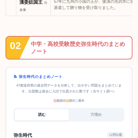
57年に九州の小国の王が、後漢の光武帝に使
漢委奴国王
出
派遣して贈り物を受け取りました。
来事
中学・高校受験歴史弥生時代のまとめ
ノート
📝 弥生時代のまとめノート
47都道府県の過去問データを分析して、出やすい問題をまとめていま
す。出題数は過去に入試で出題された数です（当サイト調べ）
超頻出
頻出
基本
読む
穴埋め
弥生時代
12問出題