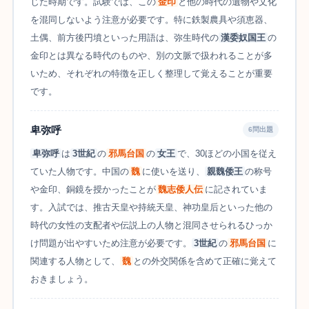
じた時期です。試験では、この
金印
と他の時代の遺物や文化
を混同しないよう注意が必要です。特に鉄製農具や須恵器、
土偶、前方後円墳といった用語は、弥生時代の
漢委奴国王
の
金印とは異なる時代のものや、別の文脈で扱われることが多
いため、それぞれの特徴を正しく整理して覚えることが重要
です。
卑弥呼
6問出題
卑弥呼
は
3世紀
の
邪馬台国
の
女王
で、30ほどの小国を従え
ていた人物です。中国の
魏
に使いを送り、
親魏倭王
の称号
や金印、銅鏡を授かったことが
魏志倭人伝
に記されていま
す。入試では、推古天皇や持統天皇、神功皇后といった他の
時代の女性の支配者や伝説上の人物と混同させられるひっか
け問題が出やすいため注意が必要です。
3世紀
の
邪馬台国
に
関連する人物として、
魏
との外交関係を含めて正確に覚えて
おきましょう。