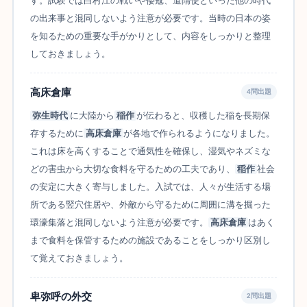
す。試験では白村江の戦いや倭寇、遣隋使といった他の時代
の出来事と混同しないよう注意が必要です。当時の日本の姿
を知るための重要な手がかりとして、内容をしっかりと整理
しておきましょう。
高床倉庫
4問出題
弥生時代
に大陸から
稲作
が伝わると、収穫した稲を長期保
存するために
高床倉庫
が各地で作られるようになりました。
これは床を高くすることで通気性を確保し、湿気やネズミな
どの害虫から大切な食料を守るための工夫であり、
稲作
社会
の安定に大きく寄与しました。入試では、人々が生活する場
所である竪穴住居や、外敵から守るために周囲に溝を掘った
環濠集落と混同しないよう注意が必要です。
高床倉庫
はあく
まで食料を保管するための施設であることをしっかり区別し
て覚えておきましょう。
卑弥呼の外交
2問出題