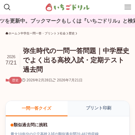
。ブックマークもしくは『いちごドリル』と検索してね♪
ホーム
中学生一問一答・プリント
社会
歴史
弥生時代の一問一答問題｜中学歴史
2026
でよく出る高校入試・定期テスト
7/21
過去問
2026年2月28日
2026年7月21日
歴史
プリント印刷
一問一答クイズ
類似過去問に挑戦
最大
10
年分の
公立高校入試
の
類似過去問
70,487
件収録