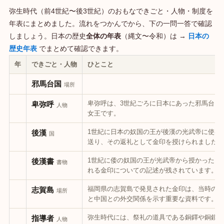
弥生時代（前4世紀〜後3世紀）のおもなできごと・人物・制度を
年表にまとめました。流れをつかんでから、下の一問一答で確認
しましょう。日本の歴史
全体の年表
（縄文〜令和）は →
日本の
歴史年表
でまとめて確認できます。
年
できごと・人物
ひとこと
邪馬台国
場所
卑弥呼は、3世紀ごろに日本にあった邪馬台国
卑弥呼
人物
女王です。
1世紀に日本の奴国の王が後漢の光武帝に使者
後漢
国
送り、その返礼として金印を授けられました。
1世紀に倭の奴国の王が光武帝から授かったと
後漢書
書物
れる金印についての記述が残されています。
福岡県の志賀島で発見された金印は、当時の日
志賀島
場所
と中国との外交関係を示す重要な資料です。
弥生時代には、祭礼の道具である銅鐸や銅鏡が
指導者
人物