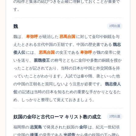
の稲作と集落の結びつきを正確に理解しておくことが重要で
す。
魏
2問出題
魏は、
卑弥呼
が統治した
邪馬台国
に対して金印や銅鏡を与
えたとされる古代中国の王朝です。中国の歴史書である
魏志
倭人伝
には、
邪馬台国
の女王である
卑弥呼
が魏の皇帝に使
いを送り、
親魏倭王
の称号とともに金印や多数の銅鏡を授か
ったことが記されており、当時の日本が中国と外交関係を持
っていたことがわかります。入試では秦や隋、唐といった他
の中国の王朝名と混同しないよう注意が必要です。
魏志倭人
伝
の記述は当時の日本を知るための重要な手がかりとなるた
め、しっかりと整理して覚えておきましょう。
奴国の金印と古代ローマ キリスト教の成立
2問出題
福岡県の
志賀島
で発見された奴国の
金印
は、紀元一世紀頃
に中国の
後漢
の皇帝である
光武帝
から倭の奴国の王へ贈ら