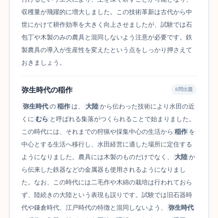
収穫量が飛躍的に増大しました。この技術革新は古代から中
世にかけて耕作効率を大きく向上させましたが、試験では石
包丁や木製のみの農具と混同しないよう注意が必要です。鉄
製農具の導入が生産性を変えたという点をしっかり押さえて
おきましょう。
弥生時代の稲作
6問出題
弥生時代
の
稲作
は、
大陸
から伝わった技術により水田の近
くに
むら
と呼ばれる集落がつくられることで始まりました。
この時代には、それまでの狩猟や採集中心の生活から
稲作
を
中心とする生活へ移行し、水田経営に適した場所に定住する
ようになりました。農具には木製のものだけでなく、
大陸
か
ら伝来した鉄器などの金属器も使用されるようになりまし
た。なお、この時代には二毛作や木綿の栽培は行われておら
ず、陸続きの大陸という表現も誤りです。試験では旧石器時
代や鎌倉時代、江戸時代の特徴と混同しないよう、
弥生時代