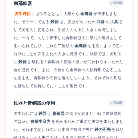
南部鉄器
2問出題
弥生時代
には稲作とともに大陸から
金属器
が伝来しまし
た。その一つである
鉄器
は、強度が高いため
武器
や
工具
と
して実用的に使用され、生産力の向上に大きく寄与しまし
た。一方で、同じく伝来した青銅器は主に祭礼の道具として
用いられており、これら二種類の
金属器
を用途によって使い
分けたことが弥生文化の大きな特徴です。試験では、実用的
な
鉄器
と祭礼用の青銅器の役割の違いが問われやすいため注
意が必要です。また、石器から金属器への移行期であること
を踏まえ、青銅器や石器と混同しないよう、それぞれの用途
を整理して理解しておくことが重要です。
鉄器と青銅器の使用
2問出題
弥生時代には
鉄器
と
青銅器
の使用が始まり、特に鉄製農具
の普及が
農業生産力
を高めるために重要な役割を果たしまし
た。それまで使われていた木製の農具の先に
鉄の刃先
を取り
付けるという工夫により、土を深く耕すことが可能となり、