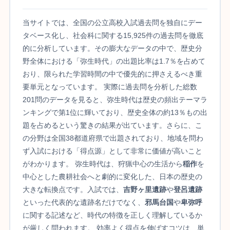
当サイトでは、全国の公立高校入試過去問を独自にデー
タベース化し、社会科に関する15,925件の過去問を徹底
的に分析しています。その膨大なデータの中で、歴史分
野全体における「弥生時代」の出題比率は1.7％を占めて
おり、限られた学習時間の中で優先的に押さえるべき重
要単元となっています。 実際に過去問を分析した総数
201問のデータを見ると、弥生時代は歴史の頻出テーマラ
ンキングで第1位に輝いており、歴史全体の約13％もの出
題を占めるという驚きの結果が出ています。さらに、こ
の分野は全国38都道府県で出題されており、地域を問わ
ず入試における「得点源」として非常に価値が高いこと
がわかります。 弥生時代は、狩猟中心の生活から
稲作
を
中心とした農耕社会へと劇的に変化した、日本の歴史の
大きな転換点です。入試では、
吉野ヶ里遺跡
や
登呂遺跡
といった代表的な遺跡名だけでなく、
邪馬台国
や
卑弥呼
に関する記述など、時代の特徴を正しく理解しているか
が厳しく問われます。 効率よく得点を伸ばすコツは、単