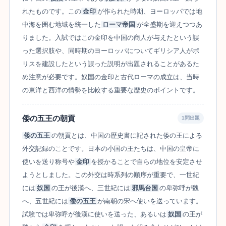
れたものです。この
金印
が作られた時期、ヨーロッパでは地
中海を囲む地域を統一した
ローマ帝国
が全盛期を迎えつつあ
りました。入試ではこの金印を中国の商人が与えたという誤
った選択肢や、同時期のヨーロッパについてギリシア人がポ
リスを建設したという誤った説明が出題されることがあるた
め注意が必要です。奴国の金印と古代ローマの成立は、当時
の東洋と西洋の情勢を比較する重要な歴史のポイントです。
倭の五王の朝貢
1問出題
倭の五王
の朝貢とは、中国の歴史書に記された倭の王による
外交記録のことです。日本の小国の王たちは、中国の皇帝に
使いを送り称号や
金印
を授かることで自らの地位を安定させ
ようとしました。この外交は時系列の順序が重要で、一世紀
には
奴国
の王が後漢へ、三世紀には
邪馬台国
の卑弥呼が魏
へ、五世紀には
倭の五王
が南朝の宋へ使いを送っています。
試験では卑弥呼が後漢に使いを送った、あるいは
奴国
の王が