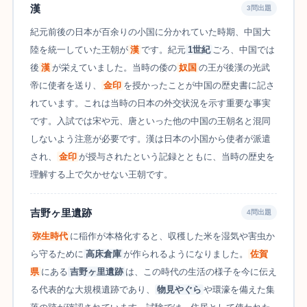
漢
3問出題
紀元前後の日本が百余りの小国に分かれていた時期、中国大
陸を統一していた王朝が
漢
です。紀元
1世紀
ごろ、中国では
後
漢
が栄えていました。当時の倭の
奴国
の王が後漢の光武
帝に使者を送り、
金印
を授かったことが中国の歴史書に記さ
れています。これは当時の日本の外交状況を示す重要な事実
です。入試では宋や元、唐といった他の中国の王朝名と混同
しないよう注意が必要です。漢は日本の小国から使者が派遣
され、
金印
が授与されたという記録とともに、当時の歴史を
理解する上で欠かせない王朝です。
吉野ヶ里遺跡
4問出題
弥生時代
に稲作が本格化すると、収穫した米を湿気や害虫か
ら守るために
高床倉庫
が作られるようになりました。
佐賀
県
にある
吉野ヶ里遺跡
は、この時代の生活の様子を今に伝え
る代表的な大規模遺跡であり、
物見やぐら
や環濠を備えた集