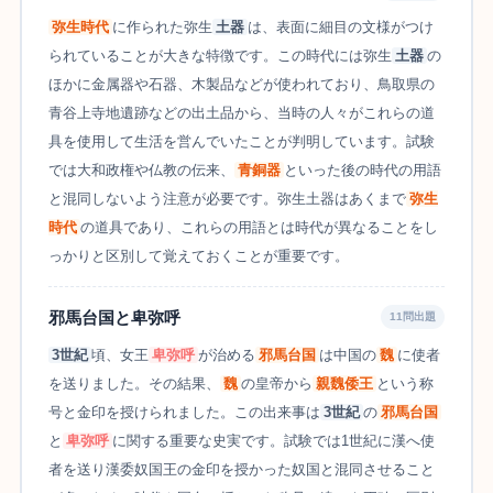
弥生時代
に作られた弥生
土器
は、表面に細目の文様がつけ
られていることが大きな特徴です。この時代には弥生
土器
の
ほかに金属器や石器、木製品などが使われており、鳥取県の
青谷上寺地遺跡などの出土品から、当時の人々がこれらの道
具を使用して生活を営んでいたことが判明しています。試験
では大和政権や仏教の伝来、
青銅器
といった後の時代の用語
と混同しないよう注意が必要です。弥生土器はあくまで
弥生
時代
の道具であり、これらの用語とは時代が異なることをし
っかりと区別して覚えておくことが重要です。
邪馬台国と卑弥呼
11問出題
3世紀
頃、女王
卑弥呼
が治める
邪馬台国
は中国の
魏
に使者
を送りました。その結果、
魏
の皇帝から
親魏倭王
という称
号と金印を授けられました。この出来事は
3世紀
の
邪馬台国
と
卑弥呼
に関する重要な史実です。試験では1世紀に漢へ使
者を送り漢委奴国王の金印を授かった奴国と混同させること