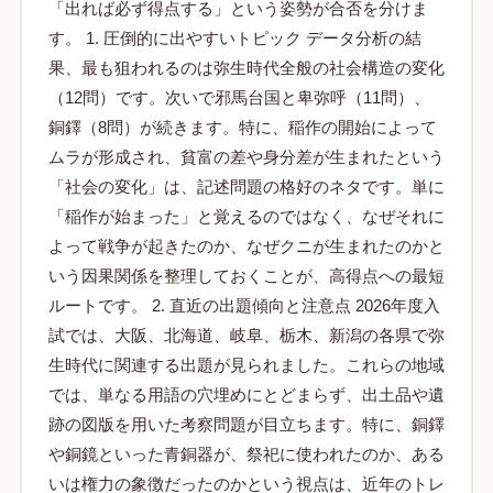
「出れば必ず得点する」という姿勢が合否を分けま
す。 1. 圧倒的に出やすいトピック データ分析の結
果、最も狙われるのは弥生時代全般の社会構造の変化
（12問）です。次いで邪馬台国と卑弥呼（11問）、
銅鐸（8問）が続きます。特に、稲作の開始によって
ムラが形成され、貧富の差や身分差が生まれたという
「社会の変化」は、記述問題の格好のネタです。単に
「稲作が始まった」と覚えるのではなく、なぜそれに
よって戦争が起きたのか、なぜクニが生まれたのかと
いう因果関係を整理しておくことが、高得点への最短
ルートです。 2. 直近の出題傾向と注意点 2026年度入
試では、大阪、北海道、岐阜、栃木、新潟の各県で弥
生時代に関連する出題が見られました。これらの地域
では、単なる用語の穴埋めにとどまらず、出土品や遺
跡の図版を用いた考察問題が目立ちます。特に、銅鐸
や銅鏡といった青銅器が、祭祀に使われたのか、ある
いは権力の象徴だったのかという視点は、近年のトレ