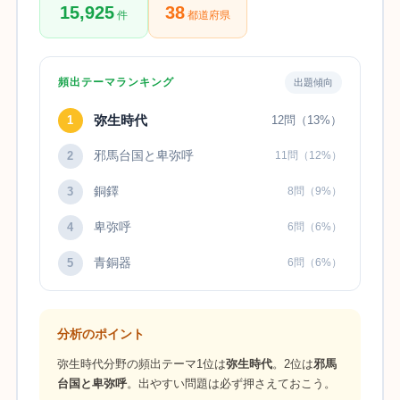
15,925
38
件
都道府県
頻出テーマランキング
出題傾向
弥生時代
1
12問（13%）
邪馬台国と卑弥呼
2
11問（12%）
銅鐸
3
8問（9%）
卑弥呼
4
6問（6%）
青銅器
5
6問（6%）
分析のポイント
弥生時代分野の頻出テーマ1位は
弥生時代
。2位は
邪馬
台国と卑弥呼
。出やすい問題は必ず押さえておこう。