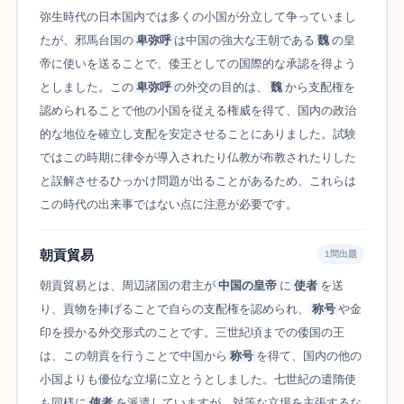
弥生時代の日本国内では多くの小国が分立して争っていまし
たが、邪馬台国の
卑弥呼
は中国の強大な王朝である
魏
の皇
帝に使いを送ることで、倭王としての国際的な承認を得よう
としました。この
卑弥呼
の外交の目的は、
魏
から支配権を
認められることで他の小国を従える権威を得て、国内の政治
的な地位を確立し支配を安定させることにありました。試験
ではこの時期に律令が導入されたり仏教が布教されたりした
と誤解させるひっかけ問題が出ることがあるため、これらは
この時代の出来事ではない点に注意が必要です。
朝貢貿易
1問出題
朝貢貿易とは、周辺諸国の君主が
中国の皇帝
に
使者
を送
り、貢物を捧げることで自らの支配権を認められ、
称号
や金
印を授かる外交形式のことです。三世紀頃までの倭国の王
は、この朝貢を行うことで中国から
称号
を得て、国内の他の
小国よりも優位な立場に立とうとしました。七世紀の遣隋使
も同様に
使者
を派遣していますが、対等な立場を主張するな