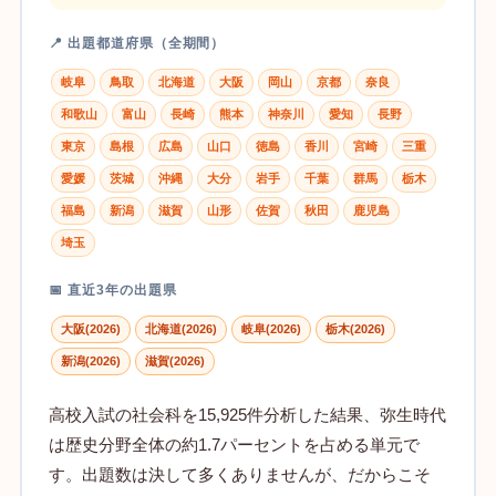
📍 出題都道府県（全期間）
岐阜
鳥取
北海道
大阪
岡山
京都
奈良
和歌山
富山
長崎
熊本
神奈川
愛知
長野
東京
島根
広島
山口
徳島
香川
宮崎
三重
愛媛
茨城
沖縄
大分
岩手
千葉
群馬
栃木
福島
新潟
滋賀
山形
佐賀
秋田
鹿児島
埼玉
📅 直近3年の出題県
大阪(2026)
北海道(2026)
岐阜(2026)
栃木(2026)
新潟(2026)
滋賀(2026)
高校入試の社会科を15,925件分析した結果、弥生時代
は歴史分野全体の約1.7パーセントを占める単元で
す。出題数は決して多くありませんが、だからこそ