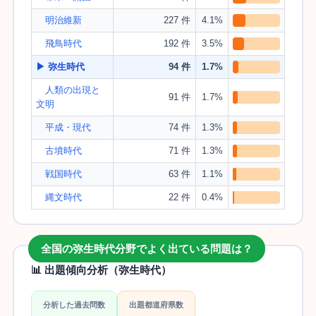
明治維新
227 件
4.1%
飛鳥時代
192 件
3.5%
▶ 弥生時代
94 件
1.7%
人類の出現と
91 件
1.7%
文明
平成・現代
74 件
1.3%
古墳時代
71 件
1.3%
戦国時代
63 件
1.1%
縄文時代
22 件
0.4%
全国の弥生時代分野でよく出ている問題は？
📊 出題傾向分析（弥生時代）
分析した過去問数
出題都道府県数