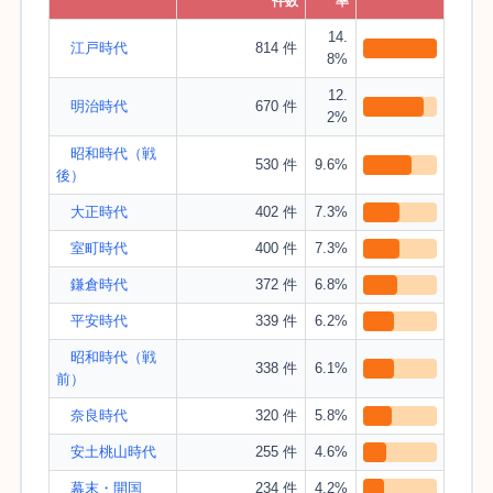
件数
率
14.
江戸時代
814 件
8%
12.
明治時代
670 件
2%
昭和時代（戦
530 件
9.6%
後）
大正時代
402 件
7.3%
室町時代
400 件
7.3%
鎌倉時代
372 件
6.8%
平安時代
339 件
6.2%
昭和時代（戦
338 件
6.1%
前）
奈良時代
320 件
5.8%
安土桃山時代
255 件
4.6%
幕末・開国
234 件
4.2%