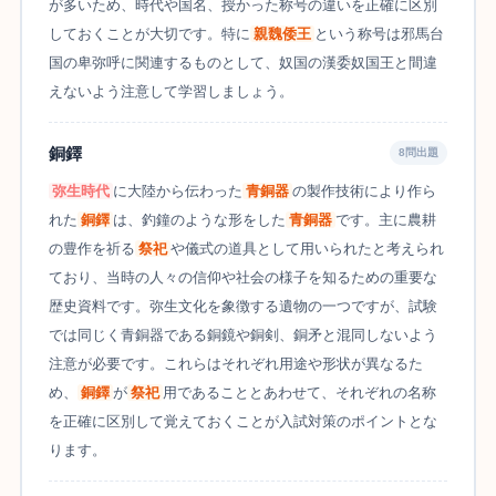
が多いため、時代や国名、授かった称号の違いを正確に区別
しておくことが大切です。特に
親魏倭王
という称号は邪馬台
国の卑弥呼に関連するものとして、奴国の漢委奴国王と間違
えないよう注意して学習しましょう。
銅鐸
8問出題
弥生時代
に大陸から伝わった
青銅器
の製作技術により作ら
れた
銅鐸
は、釣鐘のような形をした
青銅器
です。主に農耕
の豊作を祈る
祭祀
や儀式の道具として用いられたと考えられ
ており、当時の人々の信仰や社会の様子を知るための重要な
歴史資料です。弥生文化を象徴する遺物の一つですが、試験
では同じく青銅器である銅鏡や銅剣、銅矛と混同しないよう
注意が必要です。これらはそれぞれ用途や形状が異なるた
め、
銅鐸
が
祭祀
用であることとあわせて、それぞれの名称
を正確に区別して覚えておくことが入試対策のポイントとな
ります。