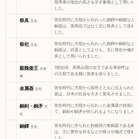
指導者の地位の高さを示す象徴として用いられ
した。
弥生時代に大陸から伝わった銅鐸や銅鏡などの
祭具
文化
銅器は、実用品ではなく主に祭具として使われ
した。
弥生時代に大陸から伝わった銅鐸や銅剣などの
祭祀
文化
銅器は、武器としてよりも、主に祭祀や儀式の
具として用いられました。
3世紀頃、邪馬台国の女王である卑弥呼は、中
親魏倭王
出来
の王朝である魏に使者を送りました。
事
弥生時代に大陸から稲作とともに伝えられた金
金属器
文化
器は、日本の社会を大きく変化させました。
弥生時代に大陸から伝わった金属器の技術によ
銅剣・銅矛
文
て、銅剣や銅矛が作られるようになりました。
化
弥生時代に作られた釣鐘状の青銅器である銅鐸
銅鐸
文化
は、主に豊作を祈るなどの祭りや儀式で使われ
した。