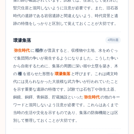
落の跡が確認されています。試験では、住居として使われた
竪穴住居と混同しないように注意が必要です。また、旧石器
時代の遺跡である岩宿遺跡と間違えないよう、時代背景と遺
跡の特徴をしっかりと区別して覚えておくことが大切です。
環濠集落
4問出題
弥生時代
に
稲作
が普及すると、収穫物や土地、水をめぐっ
て集団間の争いが発生するようになりました。こうした争い
から自衛するために、集落の周囲に深い堀や土塁を築き、木
の
柵
を巡らせた形態を
環濠集落
と呼びます。これは縄文時
代には見られなかった大規模な武力争いが行われていたこと
を示す重要な遺跡の特徴です。試験では石包丁や弥生土器、
銅鏡、銅鐸、青銅器、貯蔵施設といった
弥生時代
の他のキー
ワードと混同しないよう注意が必要です。これらはあくまで
当時の生活や文化を示すものであり、集落の防御機能とは区
別して整理しておくことが大切です。