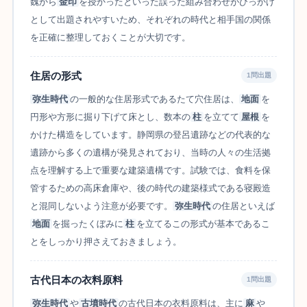
魏から
金印
を授かったといった誤った組み合わせがひっかけ
として出題されやすいため、それぞれの時代と相手国の関係
を正確に整理しておくことが大切です。
住居の形式
1問出題
弥生時代
の一般的な住居形式であるたて穴住居は、
地面
を
円形や方形に掘り下げて床とし、数本の
柱
を立てて
屋根
を
かけた構造をしています。静岡県の登呂遺跡などの代表的な
遺跡から多くの遺構が発見されており、当時の人々の生活拠
点を理解する上で重要な建築遺構です。試験では、食料を保
管するための高床倉庫や、後の時代の建築様式である寝殿造
と混同しないよう注意が必要です。
弥生時代
の住居といえば
地面
を掘ったくぼみに
柱
を立てるこの形式が基本であるこ
とをしっかり押さえておきましょう。
古代日本の衣料原料
1問出題
弥生時代
や
古墳時代
の古代日本の衣料原料は、主に
麻
や