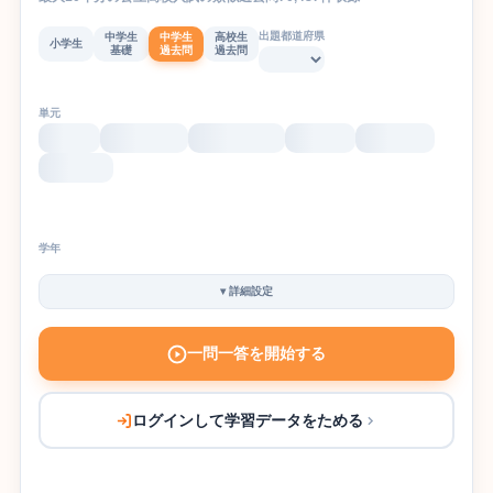
出題都道府県
中学生
中学生
高校生
小学生
基礎
過去問
過去問
単元
学年
▾
詳細設定
一問一答を開始する
ログインして学習データをためる