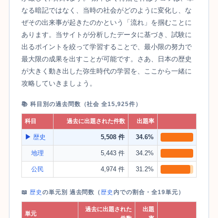
なる暗記ではなく、当時の社会がどのように変化し、な
ぜその出来事が起きたのかという「流れ」を掴むことに
あります。当サイトが分析したデータに基づき、試験に
出るポイントを絞って学習することで、最小限の努力で
最大限の成果を出すことが可能です。さあ、日本の歴史
が大きく動き出した弥生時代の学習を、ここから一緒に
攻略していきましょう。
📚 科目別の過去問数（社会 全15,925件）
科目
過去に出題された件数
出題率
▶
歴史
5,508 件
34.6%
地理
5,443 件
34.2%
公民
4,974 件
31.2%
📖
歴史
の単元別 過去問数（
歴史
内での割合・全19単元）
過去に出題された
出題
単元