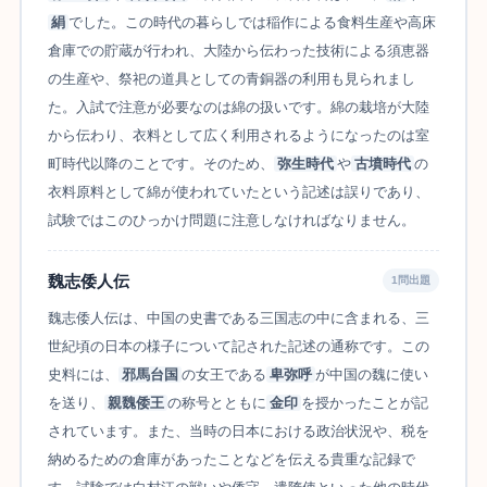
絹
でした。この時代の暮らしでは稲作による食料生産や高床
倉庫での貯蔵が行われ、大陸から伝わった技術による須恵器
の生産や、祭祀の道具としての青銅器の利用も見られまし
た。入試で注意が必要なのは綿の扱いです。綿の栽培が大陸
から伝わり、衣料として広く利用されるようになったのは室
町時代以降のことです。そのため、
弥生時代
や
古墳時代
の
衣料原料として綿が使われていたという記述は誤りであり、
試験ではこのひっかけ問題に注意しなければなりません。
魏志倭人伝
1問出題
魏志倭人伝は、中国の史書である三国志の中に含まれる、三
世紀頃の日本の様子について記された記述の通称です。この
史料には、
邪馬台国
の女王である
卑弥呼
が中国の魏に使い
を送り、
親魏倭王
の称号とともに
金印
を授かったことが記
されています。また、当時の日本における政治状況や、税を
納めるための倉庫があったことなどを伝える貴重な記録で