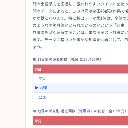
問の出題傾向を把握し、狙われやすいポイントを絞っ
問のデータによると、この単元は全国46都道府県で
かが鍵となります。特に頻出テーマ第1位は、全体の
のような防災対策がとられているのかという「理由」
然環境を深く理解することは、単なるテスト対策に
ます。データに基づいた確かな知識を武器にして、
ょう。
📚 科目別の過去問数（社会 全15,925件）
科目
歴史
▶
地理
公民
📖
地理
の単元別 過去問数（
地理
内での割合・全17単元
単元