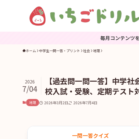
毎月コンテンツを更新中。ブックマ
ホーム
中学生一問一答・プリント
社会
地理
【過去問一問一答】中学社会
2026
7/04
校入試・受験、定期テスト
地理
2026年3月2日
2026年7月4日
一問一答クイズ