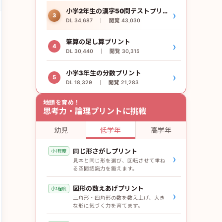
小学2年生の漢字50問テストプリント
›
3
DL 34,687 ｜ 閲覧 43,030
筆算の足し算プリント
›
4
DL 30,440 ｜ 閲覧 30,315
小学3年生の分数プリント
›
5
DL 18,329 ｜ 閲覧 21,283
地頭を育め！
思考力・論理プリントに挑戦
幼児
低学年
高学年
同じ形さがしプリント
小1程度
›
見本と同じ形を選び、回転させて重ね
る空間認識力を鍛えます。
図形の数えあげプリント
小1程度
›
三角形・四角形の数を数え上げ、大き
な形に気づく力を育てます。