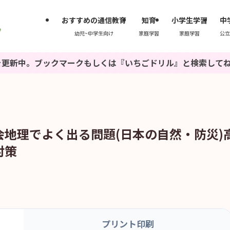
おすすめの通信教育
知育
小学生学習
中
幼児~中学生向け
家庭学習
家庭学習
公立
ークもしくは『いちごドリル』と検索してね♪
地理でよく出る問題(日本の自然・防災)
対策
プリント印刷