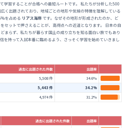
て学習することが合格への最短ルートです。 私たちが分析した500
幅広く出題されており、地域ごとの地形や気候の特徴を理解している
6%を占める
リアス海岸
です。なぜその地形が形成されたのか、ど
をセットで押さえることが、高得点への近道となります。 日本の自
とどまらず、私たちが暮らす国土の成り立ちを知る面白い旅でもあり
自信を持って入試本番に臨めるよう、さっそく学習を始めていきまし
過去に出題された件数
出題率
5,508 件
34.6%
5,443 件
34.2%
4,974 件
31.2%
）
過去に出題された件数
出題率