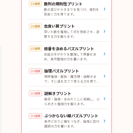
数列の規則性プリント
小2程度
›
数の並びからきまりを見つけ、規則を
見抜く力を育てます。
虫食い算プリント
小2程度
›
空いた数を推理して式を完成させ、逆
算する力を鍛えます。
順番を決めるパズルプリント
小2程度
›
会話の手がかりを整理して順番を決
め、条件整理の力を養います。
論理パズルプリント
小3程度
›
順序推理・数独・魔方陣・謎解きま
で、すじ道を立てて考える力を育てま
す。
謎解きプリント
小3程度
›
暗号・論理・あみだくじに挑戦し、ひ
らめきと推理力を鍛えます。
ぶつからない線パズルプリント
小3程度
›
条件どおりに線をつなぎ、論理と試行
錯誤の力を養います。