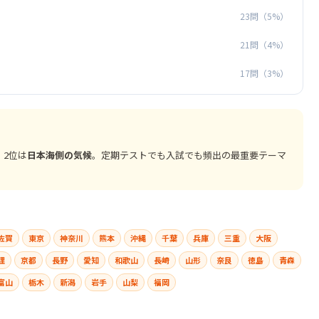
23問（5%）
21問（4%）
17問（3%）
。2位は
日本海側の気候
。定期テストでも入試でも頻出の最重要テーマ
佐賀
東京
神奈川
熊本
沖縄
千葉
兵庫
三重
大阪
理
京都
長野
愛知
和歌山
長崎
山形
奈良
徳島
青森
富山
栃木
新潟
岩手
山梨
福岡