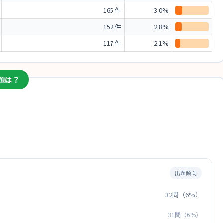
165 件
3.0%
152 件
2.8%
117 件
2.1%
題は？
出題傾向
32問（6%）
31問（6%）