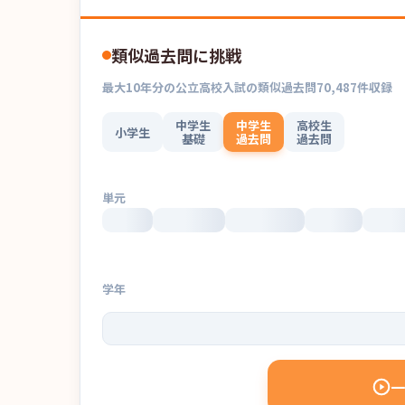
類似過去問に挑戦
最大
10
年分の
公立高校入試
の
類似過去問
70,487
件収録
中学生
中学生
高校生
小学生
基礎
過去問
過去問
単元
学年
一