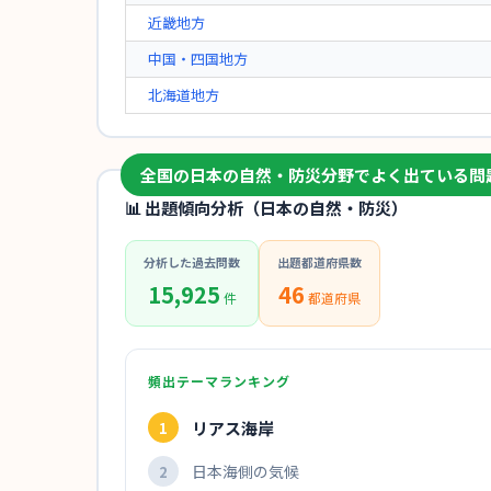
近畿地方
中国・四国地方
北海道地方
全国の日本の自然・防災分野でよく出ている問
📊 出題傾向分析（日本の自然・防災）
分析した過去問数
出題都道府県数
15,925
46
件
都道府県
頻出テーマランキング
リアス海岸
1
日本海側の気候
2