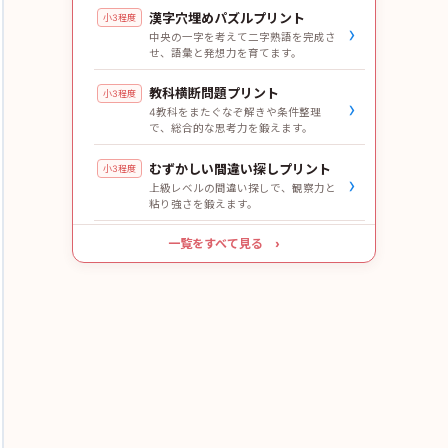
漢字穴埋めパズルプリント
小3程度
›
中央の一字を考えて二字熟語を完成さ
せ、語彙と発想力を育てます。
教科横断問題プリント
小3程度
›
4教科をまたぐなぞ解きや条件整理
で、総合的な思考力を鍛えます。
むずかしい間違い探しプリント
小3程度
›
上級レベルの間違い探しで、観察力と
粘り強さを鍛えます。
一覧をすべて見る ›