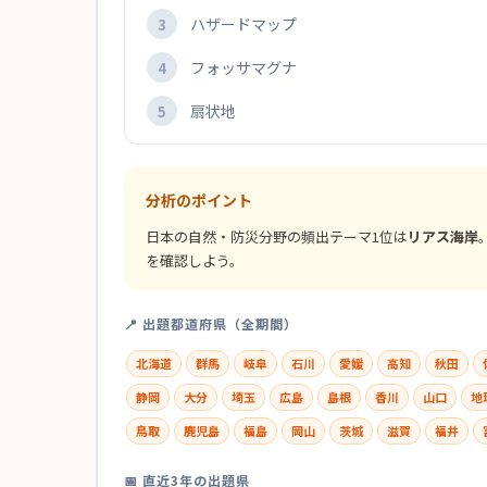
ハザードマップ
3
フォッサマグナ
4
扇状地
5
分析のポイント
日本の自然・防災分野の頻出テーマ1位は
リアス海岸
を確認しよう。
📍 出題都道府県（全期間）
北海道
群馬
岐阜
石川
愛媛
高知
秋田
静岡
大分
埼玉
広島
島根
香川
山口
地
鳥取
鹿児島
福島
岡山
茨城
滋賀
福井
📅 直近3年の出題県