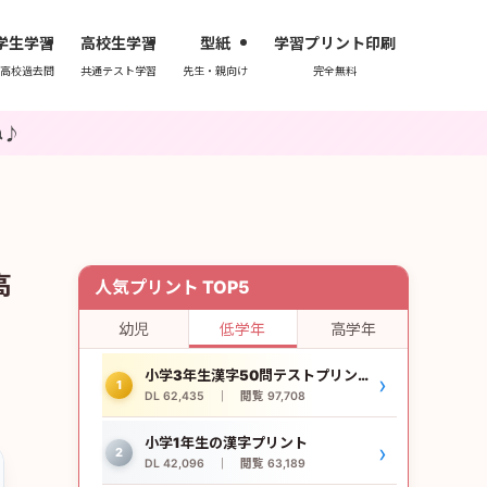
学生学習
高校生学習
型紙
学習プリント印刷
高校過去問
共通テスト学習
先生・親向け
完全無料
高
人気プリント TOP5
幼児
低学年
高学年
小学3年生漢字50問テストプリント
›
1
DL 62,435 ｜ 閲覧 97,708
小学1年生の漢字プリント
›
2
DL 42,096 ｜ 閲覧 63,189