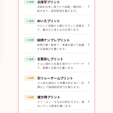
点描写プリント
小1程度
›
点図形の写し取りから回転・線対称・
拡大まで、図形感覚を鍛えます。
めいろプリント
小1程度
›
やさしい迷路から超むずかしい迷路ま
で、集中力と考える力を育てます。
絵柄ナンプレプリント
小1程度
›
絵柄で解く数独で、重複を避けて配置
する論理力を養います。
言葉探しプリント
小1程度
›
マスに隠れた言葉を探すワードサーチ
で、語彙と注意力を養います。
形リレーゲームプリント
小2程度
›
マス目の規則から空欄の形を当て、計
算なしで論理的思考力を鍛えます。
魔方陣プリント
小2程度
›
たて・よこ・ななめの和をそろえ、数
のバランス感覚を養います。