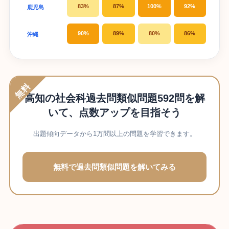
83%
87%
100%
92%
鹿児島
90%
89%
80%
86%
沖縄
無料
高知の社会科過去問類似問題592問を解
いて、点数アップを目指そう
出題傾向データから1万問以上の問題を学習できます。
無料で過去問類似問題を解いてみる