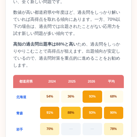
い、全く新しい問題です。
数値が高い都道府県や年度ほど、過去問をしっかり解い
ていれば高得点を取れる傾向にあります。一方、70%以
下の場合は、過去問では出題されたことがない応用力を
試す新しい問題が多い傾向です。
高知の過去問出題率は88%と高い
ため、過去問をしっか
りやりこむことで高得点が狙えます。出題傾向が安定し
ているので、過去問対策を重点的に進めることをお勧め
します。
都道府県
2024
2025
2026
平均
54%
36%
93%
68%
北海道
91%
88%
93%
90%
青森
70%
—
—
78%
岩手