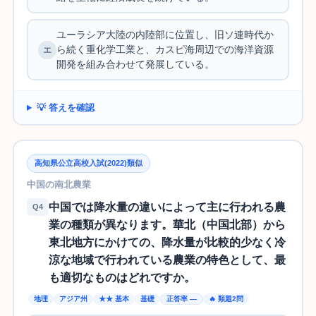
ユーラシア大陸の内陸部に位置し、旧ソ連時代か
ら続く重化学工業と、カスピ海周辺での海洋資源
開発を組み合わせて発展している。
💡 答えを確認
高知県公立高校入試(2022)類似
中国の南北農業
中国では降水量の違いによって主に行われる農
Q4
業の種類が異なります。華北（中国北部）から
東北地方にかけての、降水量が比較的少なく冷
涼な地域で行われている農業の特色として、最
も適切なものはどれですか。
地理
アジア州
★★ 基本
基礎
正答率 —
🔥 類題2問