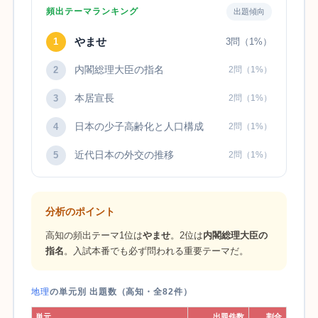
頻出テーマランキング
出題傾向
やませ
1
3問（1%）
内閣総理大臣の指名
2
2問（1%）
本居宣長
3
2問（1%）
日本の少子高齢化と人口構成
4
2問（1%）
近代日本の外交の推移
5
2問（1%）
分析のポイント
高知の頻出テーマ1位は
やませ
。2位は
内閣総理大臣の
指名
。入試本番でも必ず問われる重要テーマだ。
地理
の単元別 出題数（高知・全82件）
単元
出題件数
割合