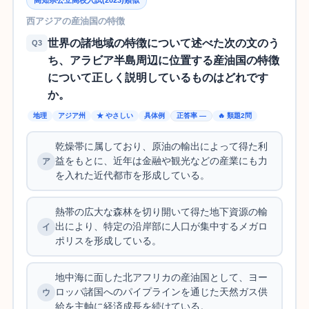
高知県公立高校入試(2023)類似
西アジアの産油国の特徴
世界の諸地域の特徴について述べた次の文のう
Q3
ち、アラビア半島周辺に位置する産油国の特徴
について正しく説明しているものはどれです
か。
地理
アジア州
★ やさしい
具体例
正答率 —
🔥 類題2問
乾燥帯に属しており、原油の輸出によって得た利
益をもとに、近年は金融や観光などの産業にも力
を入れた近代都市を形成している。
熱帯の広大な森林を切り開いて得た地下資源の輸
出により、特定の沿岸部に人口が集中するメガロ
ポリスを形成している。
地中海に面した北アフリカの産油国として、ヨー
ロッパ諸国へのパイプラインを通じた天然ガス供
給を主軸に経済成長を続けている。