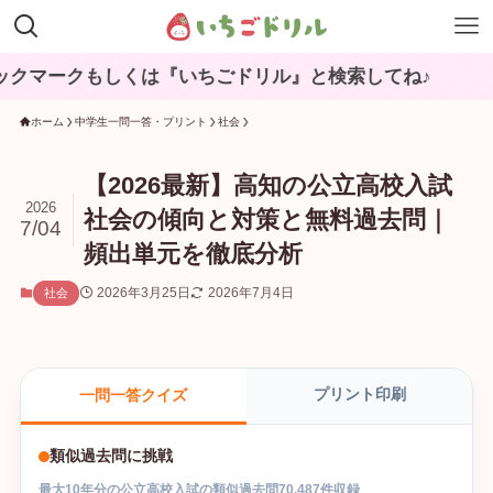
もしくは『いちごドリル』と検索してね♪
ホーム
中学生一問一答・プリント
社会
【2026最新】高知の公立高校入試
2026
社会の傾向と対策と無料過去問｜
7/04
頻出単元を徹底分析
2026年3月25日
2026年7月4日
社会
プリント印刷
一問一答クイズ
類似過去問に挑戦
最大
10
年分の
公立高校入試
の
類似過去問
70,487
件収録