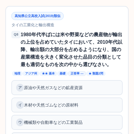
高知県公立高校入試(2019)類似
タイの工業化と輸出構造
1980年代半ばには米や野菜などの農産物が輸出
Q8
の上位を占めていたタイにおいて、2010年代以
降、輸出額の大部分を占めるようになり、国の
産業構造を大きく変化させた品目の分類として
最も適切なものを次の中から選びなさい。
地理
アジア州
★★ 基本
基礎
正答率 —
🔥 類題2問
原油や天然ガスなどの鉱産資源
木材や天然ゴムなどの原材料
機械類や自動車などの工業製品