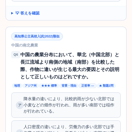
💡 答えを確認
高知県公立高校入試(2022)類似
中国の南北農業
中国の農業分布において、華北（中国北部）と
Q6
長江流域より南側の地域（南部）を比較した
際、作物に違いが生じる最大の要因とその説明
として正しいものはどれですか。
地理
アジア州
★★★ 標準
背景・理由
正答率 —
🔥 類題2問
降水量の違いにより、比較的雨が少ない北部では
小麦などの畑作が行われ、雨が多い南部では稲作
が行われている。
人口密度の違いにより、労働力の多い北部では手