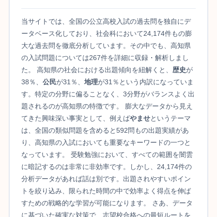
当サイトでは、全国の公立高校入試の過去問を独自にデ
ータベース化しており、社会科において24,174件もの膨
大な過去問を徹底分析しています。その中でも、高知県
の入試問題については267件を詳細に収録・解析しまし
た。 高知県の社会における出題傾向を紐解くと、
歴史
が
38％、
公民
が31％、
地理
が31％という内訳になっていま
す。特定の分野に偏ることなく、3分野がバランスよく出
題されるのが高知県の特徴です。 膨大なデータから見え
てきた興味深い事実として、例えば
やませ
というテーマ
は、全国の類似問題を含めると592問もの出題実績があ
り、高知県の入試においても重要なキーワードの一つと
なっています。 受験勉強において、すべての範囲を闇雲
に暗記するのは非常に非効率です。しかし、24,174件の
分析データがあれば話は別です。出題されやすいポイン
トを絞り込み、限られた時間の中で効率よく得点を伸ば
すための戦略的な学習が可能になります。 さあ、データ
に基づいた確実な対策で、志望校合格への最短ルートを