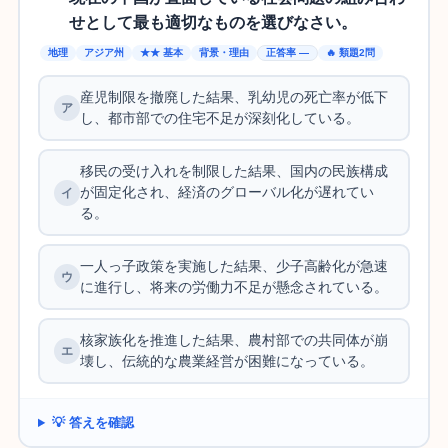
せとして最も適切なものを選びなさい。
地理
アジア州
★★ 基本
背景・理由
正答率 —
🔥 類題2問
産児制限を撤廃した結果、乳幼児の死亡率が低下
し、都市部での住宅不足が深刻化している。
移民の受け入れを制限した結果、国内の民族構成
が固定化され、経済のグローバル化が遅れてい
る。
一人っ子政策を実施した結果、少子高齢化が急速
に進行し、将来の労働力不足が懸念されている。
核家族化を推進した結果、農村部での共同体が崩
壊し、伝統的な農業経営が困難になっている。
💡 答えを確認