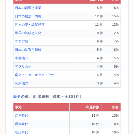
日本の資源と産業
15 件
18%
日本の自然・防災
12 件
15%
世界の姿と緯度経度
11 件
13%
世界の気候と文化
10 件
12%
アジア州
6 件
7%
日本の位置と領域
5 件
6%
中部地方
4 件
5%
アフリカ州
4 件
5%
南アメリカ・オセアニア州
3 件
4%
関東地方
3 件
4%
歴史
の単元別 出題数（高知・全101件）
単元
出題件数
割合
江戸時代
13 件
13%
鎌倉時代
10 件
10%
明治時代
10 件
10%