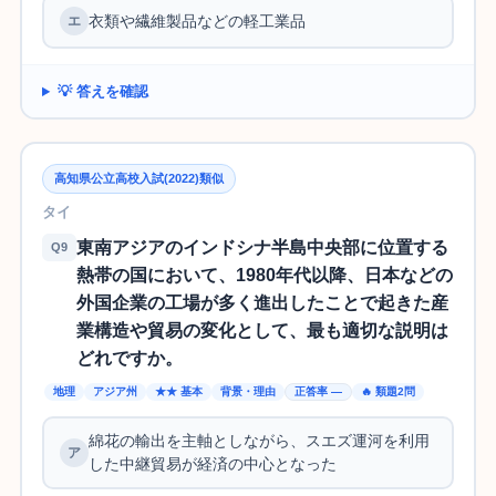
衣類や繊維製品などの軽工業品
💡 答えを確認
高知県公立高校入試(2022)類似
タイ
東南アジアのインドシナ半島中央部に位置する
Q9
熱帯の国において、1980年代以降、日本などの
外国企業の工場が多く進出したことで起きた産
業構造や貿易の変化として、最も適切な説明は
どれですか。
地理
アジア州
★★ 基本
背景・理由
正答率 —
🔥 類題2問
綿花の輸出を主軸としながら、スエズ運河を利用
した中継貿易が経済の中心となった