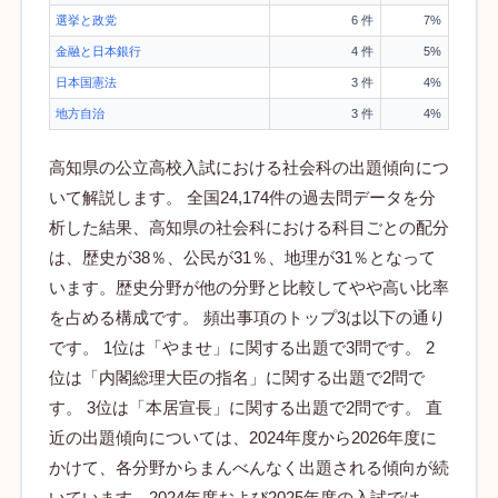
選挙と政党
6 件
7%
金融と日本銀行
4 件
5%
日本国憲法
3 件
4%
地方自治
3 件
4%
高知県の公立高校入試における社会科の出題傾向につ
いて解説します。 全国24,174件の過去問データを分
析した結果、高知県の社会科における科目ごとの配分
は、歴史が38％、公民が31％、地理が31％となって
います。歴史分野が他の分野と比較してやや高い比率
を占める構成です。 頻出事項のトップ3は以下の通り
です。 1位は「やませ」に関する出題で3問です。 2
位は「内閣総理大臣の指名」に関する出題で2問で
す。 3位は「本居宣長」に関する出題で2問です。 直
近の出題傾向については、2024年度から2026年度に
かけて、各分野からまんべんなく出題される傾向が続
いています。2024年度および2025年度の入試では、