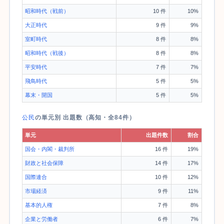
昭和時代（戦前）
10 件
10%
大正時代
9 件
9%
室町時代
8 件
8%
昭和時代（戦後）
8 件
8%
平安時代
7 件
7%
飛鳥時代
5 件
5%
幕末・開国
5 件
5%
公民
の単元別 出題数（高知・全84件）
単元
出題件数
割合
国会・内閣・裁判所
16 件
19%
財政と社会保障
14 件
17%
国際連合
10 件
12%
市場経済
9 件
11%
基本的人権
7 件
8%
企業と労働者
6 件
7%