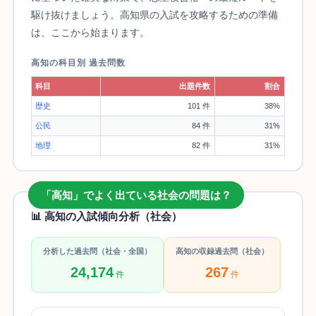
駆け抜けましょう。高知県の入試を攻略するための準備
は、ここから始まります。
高知の科目別 過去問数
科目
出題件数
割合
歴史
101 件
38%
公民
84 件
31%
地理
82 件
31%
「高知」でよく出ている社会の問題は？
📊 高知の入試傾向分析（社会）
分析した過去問（社会・全国）
高知の収録過去問（社会）
24,174
267
件
件