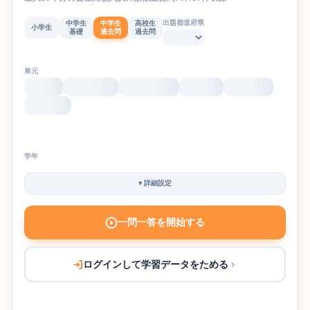
出題都道府県
中学生
中学生
高校生
小学生
基礎
過去問
過去問
単元
学年
▾
詳細設定
一問一答を開始する
ログインして学習データをためる