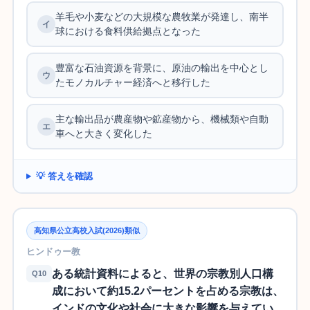
羊毛や小麦などの大規模な農牧業が発達し、南半
球における食料供給拠点となった
豊富な石油資源を背景に、原油の輸出を中心とし
たモノカルチャー経済へと移行した
主な輸出品が農産物や鉱産物から、機械類や自動
車へと大きく変化した
💡 答えを確認
高知県公立高校入試(2026)類似
ヒンドゥー教
ある統計資料によると、世界の宗教別人口構
Q10
成において約15.2パーセントを占める宗教は、
インドの文化や社会に大きな影響を与えてい