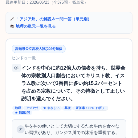
最終更新日：2026/06/23（全375問・45単元）
🔗
「アジア州」の解説＆一問一答（単元別）
📚
地理の単元一覧を見る
高知県公立高校入試(2026)類似
ヒンドゥー教
インドを中心に約12億人の信者を持ち、世界全
Q1
体の宗教別人口割合においてキリスト教、イス
ラム教に次いで3番目に多い約15.2パーセント
を占める宗教について、その特徴として正しい
説明を選んでください。
地理
アジア州
★ やさしい
基礎
正答率 100%（1回）
🔥 類題3問
牛を神の使いとして大切にするため牛肉を食べな
い習慣があり、ガンジス川での沐浴を重視する。