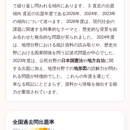
て繰り返し問われる傾向にあります。 3. 直近の出題
傾向 直近の出題年度である2026年、2024年、2023年
の傾向について述べます。 2026年度は、現代社会の
課題に関連する時事的なテーマと、歴史的な背景を組
み合わせた複合的な問題が見られました。 2024年度
は、地理分野における統計資料の読み取りや、歴史分
野における因果関係を問う記述式問題が中心でした。
2023年度は、公民分野の
日本国憲法
や
地方自治
に関
する出題に加え、地理分野での
地形図
の読解力が問わ
れる問題が特徴的でした。 これらの年度を通じて、
単なる暗記にとどまらず、資料から情報を抽出する能
力が重視されています。
全国過去問出題率
少ない
多い