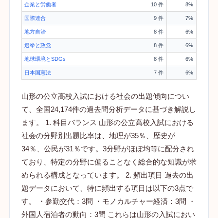
企業と労働者
10 件
8%
国際連合
9 件
7%
地方自治
8 件
6%
選挙と政党
8 件
6%
地球環境とSDGs
8 件
6%
日本国憲法
7 件
6%
山形の公立高校入試における社会の出題傾向につい
て、全国24,174件の過去問分析データに基づき解説し
ます。 1. 科目バランス 山形の公立高校入試における
社会の分野別出題比率は、地理が35％、歴史が
34％、公民が31％です。3分野がほぼ均等に配分され
ており、特定の分野に偏ることなく総合的な知識が求
められる構成となっています。 2. 頻出項目 過去の出
題データにおいて、特に頻出する項目は以下の3点で
す。 ・参勤交代：3問 ・モノカルチャー経済：3問 ・
外国人宿泊者の動向：3問 これらは山形の入試におい