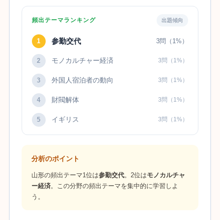
頻出テーマランキング
出題傾向
参勤交代
1
3問（1%）
モノカルチャー経済
2
3問（1%）
外国人宿泊者の動向
3
3問（1%）
財閥解体
4
3問（1%）
イギリス
5
3問（1%）
分析のポイント
山形の頻出テーマ1位は
参勤交代
。2位は
モノカルチャ
ー経済
。この分野の頻出テーマを集中的に学習しよ
う。