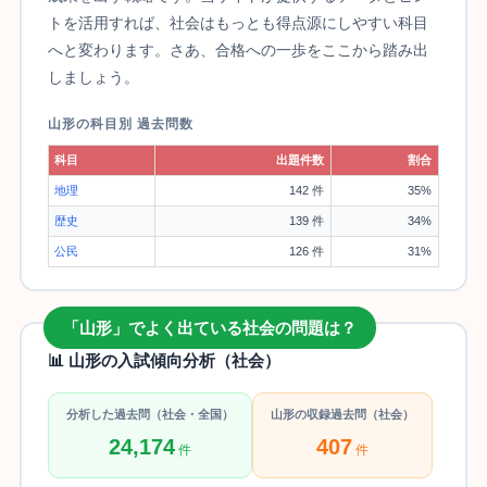
トを活用すれば、社会はもっとも得点源にしやすい科目
へと変わります。さあ、合格への一歩をここから踏み出
しましょう。
山形の科目別 過去問数
科目
出題件数
割合
地理
142 件
35%
歴史
139 件
34%
公民
126 件
31%
「山形」でよく出ている社会の問題は？
📊 山形の入試傾向分析（社会）
分析した過去問（社会・全国）
山形の収録過去問（社会）
24,174
407
件
件