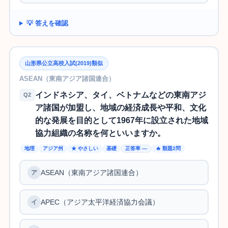
💡 答えを確認
山形県公立高校入試(2019)類似
ASEAN（東南アジア諸国連合）
インドネシア、タイ、ベトナムなどの東南アジ
Q2
ア諸国が加盟し、地域の経済成長や平和、文化
的な発展を目的として1967年に設立された地域
協力組織の名称を何といいますか。
地理
アジア州
★ やさしい
基礎
正答率 —
🔥 類題2問
ASEAN（東南アジア諸国連合）
APEC（アジア太平洋経済協力会議）