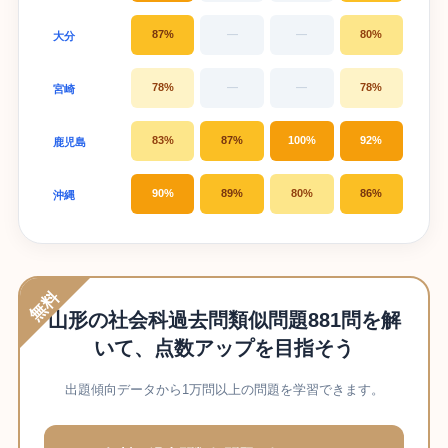
87%
—
—
80%
大分
78%
—
—
78%
宮崎
83%
87%
100%
92%
鹿児島
90%
89%
80%
86%
沖縄
無料
山形の社会科過去問類似問題881問を解
いて、点数アップを目指そう
出題傾向データから1万問以上の問題を学習できます。