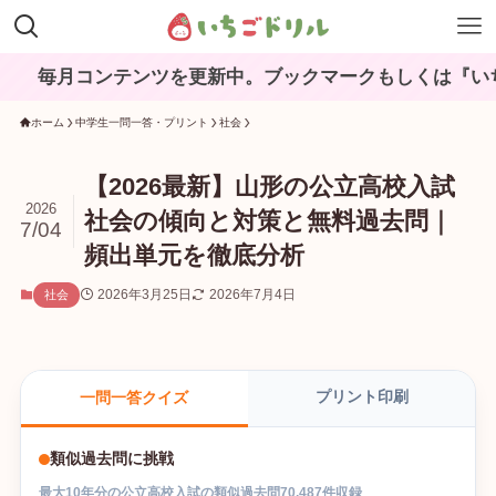
ンテンツを更新中。ブックマークもしくは『いちごドリル
ホーム
中学生一問一答・プリント
社会
【2026最新】山形の公立高校入試
2026
社会の傾向と対策と無料過去問｜
7/04
頻出単元を徹底分析
2026年3月25日
2026年7月4日
社会
プリント印刷
一問一答クイズ
類似過去問に挑戦
最大
10
年分の
公立高校入試
の
類似過去問
70,487
件収録