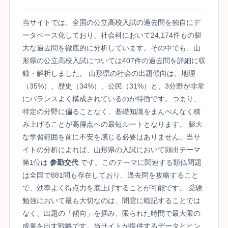
当サイトでは、全国の公立高校入試の過去問を独自にデ
ータベース化しており、社会科において24,174件もの膨
大な過去問を徹底的に分析しています。その中でも、山
形県の公立高校入試については407件の過去問を詳細に収
録・解析しました。 山形県の社会の出題傾向は、地理
（35%）、歴史（34%）、公民（31%）と、3分野が非常
にバランスよく構成されているのが特徴です。つまり、
特定の分野に偏ることなく、基礎知識をまんべんなく積
み上げることが高得点への最短ルートとなります。 膨大
な学習範囲を前に不安を感じる必要はありません。当サ
イトの分析によれば、山形県の入試において頻出テーマ
第1位は
参勤交代
です。このテーマに関連する類似問題
は全国で881問も存在しており、過去問を攻略すること
で、効率よく得点力を底上げすることが可能です。 受験
勉強において最も大切なのは、闇雲に暗記することでは
なく、出題の「傾向」を掴み、限られた時間で最大限の
成果を出す戦略です。当サイトが提供するデータとヒン