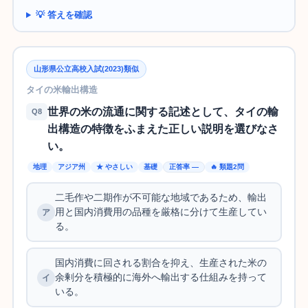
💡 答えを確認
山形県公立高校入試(2023)類似
タイの米輸出構造
世界の米の流通に関する記述として、タイの輸
Q8
出構造の特徴をふまえた正しい説明を選びなさ
い。
地理
アジア州
★ やさしい
基礎
正答率 —
🔥 類題2問
二毛作や二期作が不可能な地域であるため、輸出
用と国内消費用の品種を厳格に分けて生産してい
る。
国内消費に回される割合を抑え、生産された米の
余剰分を積極的に海外へ輸出する仕組みを持って
いる。