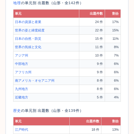
地理
の単元別 出題数（山形・全142件）
単元
出題件数
割合
日本の資源と産業
24 件
17%
世界の姿と緯度経度
22 件
15%
日本の自然・防災
15 件
11%
世界の気候と文化
11 件
8%
アジア州
10 件
7%
中部地方
9 件
6%
アフリカ州
9 件
6%
南アメリカ・オセアニア州
8 件
6%
九州地方
8 件
6%
近畿地方
5 件
4%
歴史
の単元別 出題数（山形・全139件）
単元
出題件数
割合
江戸時代
18 件
13%