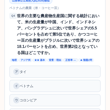
山形県公立高校入試(2026)類似
ベトナムの農業（米・コーヒー豆）
世界の主要な農産物生産国に関する統計におい
Q4
て、米の生産量が中国、インド、インドネシ
ア、バングラデシュに次いで世界シェアの5.5
パーセントを占めて第5位であり、かつコーヒ
ー豆の生産量がブラジルに次いで世界シェアの
18.1パーセントを占め、世界第2位となってい
る国はどこですか。
地理
アジア州
★★ 基本
背景・理由
正答率 —
🔥 類題2問
タイ
ベトナム
コロンビア