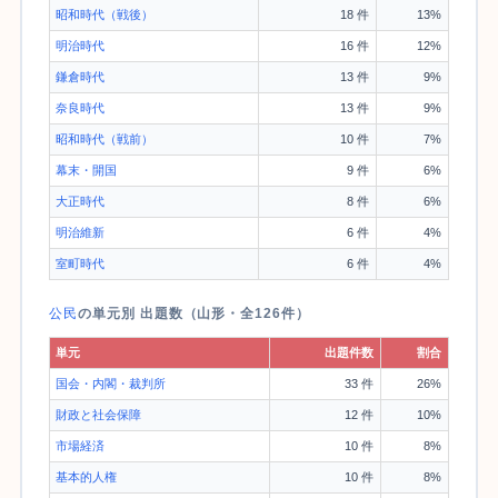
昭和時代（戦後）
18 件
13%
明治時代
16 件
12%
鎌倉時代
13 件
9%
奈良時代
13 件
9%
昭和時代（戦前）
10 件
7%
幕末・開国
9 件
6%
大正時代
8 件
6%
明治維新
6 件
4%
室町時代
6 件
4%
公民
の単元別 出題数（山形・全126件）
単元
出題件数
割合
国会・内閣・裁判所
33 件
26%
財政と社会保障
12 件
10%
市場経済
10 件
8%
基本的人権
10 件
8%