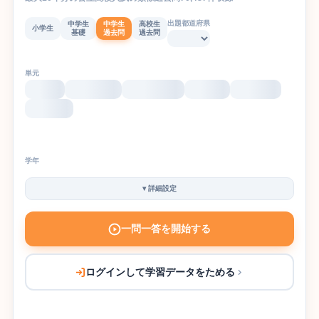
出題都道府県
中学生
中学生
高校生
小学生
基礎
過去問
過去問
単元
学年
▾
詳細設定
一問一答を開始する
ログインして学習データをためる