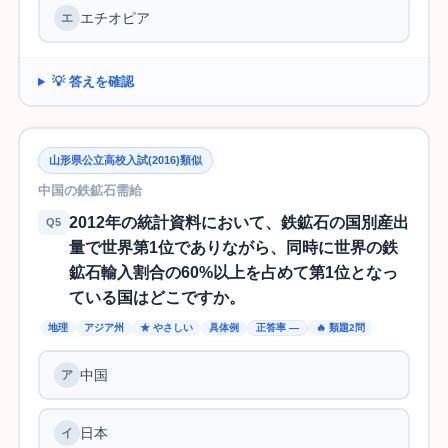
エチオピア
💡 答えを確認
山形県公立高校入試(2016)類似
中国の鉄鉱石需給
2012年の統計資料において、鉄鉱石の国別産出
Q5
量で世界第1位でありながら、同時に世界の鉄
鉱石輸入割合の60%以上を占めて第1位となっ
ている国はどこですか。
地理
アジア州
★ やさしい
具体例
正答率 —
🔥 類題2問
中国
日本