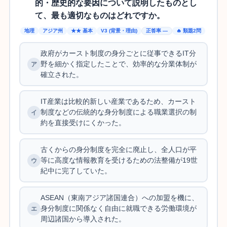
的・歴史的な要因について説明したものとし
て、最も適切なものはどれですか。
地理
アジア州
★★ 基本
V3 (背景・理由)
正答率 —
🔥 類題2問
政府がカースト制度の身分ごとに従事できるIT分
野を細かく指定したことで、効率的な分業体制が
確立された。
IT産業は比較的新しい産業であるため、カースト
制度などの伝統的な身分制度による職業選択の制
約を直接受けにくかった。
古くからの身分制度を完全に廃止し、全人口が平
等に高度な情報教育を受けるための法整備が19世
紀中に完了していた。
ASEAN（東南アジア諸国連合）への加盟を機に、
身分制度に関係なく自由に就職できる労働環境が
周辺諸国から導入された。