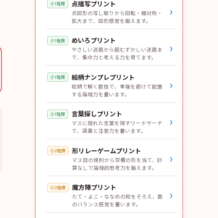
点描写プリント
小1程度
›
点図形の写し取りから回転・線対称・
拡大まで、図形感覚を鍛えます。
めいろプリント
小1程度
›
やさしい迷路から超むずかしい迷路ま
で、集中力と考える力を育てます。
絵柄ナンプレプリント
小1程度
›
絵柄で解く数独で、重複を避けて配置
する論理力を養います。
言葉探しプリント
小1程度
›
マスに隠れた言葉を探すワードサーチ
で、語彙と注意力を養います。
形リレーゲームプリント
小2程度
›
マス目の規則から空欄の形を当て、計
算なしで論理的思考力を鍛えます。
魔方陣プリント
小2程度
›
たて・よこ・ななめの和をそろえ、数
のバランス感覚を養います。