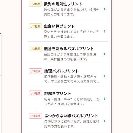
数列の規則性プリント
小2程度
›
数の並びからきまりを見つけ、規則を
見抜く力を育てます。
虫食い算プリント
小2程度
›
空いた数を推理して式を完成させ、逆
算する力を鍛えます。
順番を決めるパズルプリント
小2程度
›
会話の手がかりを整理して順番を決
め、条件整理の力を養います。
論理パズルプリント
小3程度
›
順序推理・数独・魔方陣・謎解きま
で、すじ道を立てて考える力を育てま
す。
謎解きプリント
小3程度
›
暗号・論理・あみだくじに挑戦し、ひ
らめきと推理力を鍛えます。
ぶつからない線パズルプリント
小3程度
›
条件どおりに線をつなぎ、論理と試行
錯誤の力を養います。