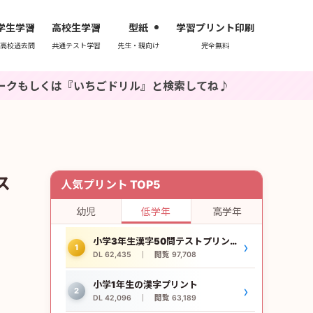
学生学習
高校生学習
型紙
学習プリント印刷
高校過去問
共通テスト学習
先生・親向け
完全無料
ちごドリル』と検索してね♪
ス
人気プリント TOP5
幼児
低学年
高学年
小学3年生漢字50問テストプリント
›
1
DL 62,435 ｜ 閲覧 97,708
小学1年生の漢字プリント
›
2
DL 42,096 ｜ 閲覧 63,189