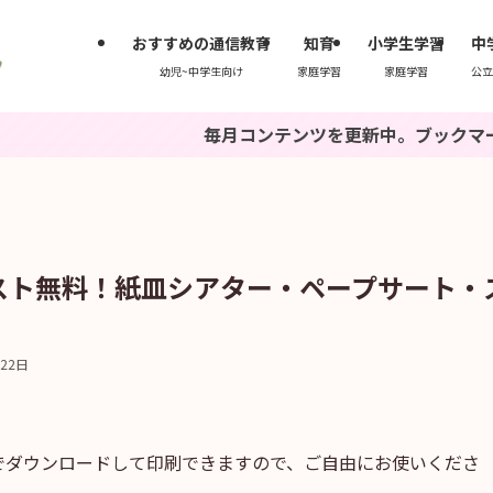
おすすめの通信教育
知育
小学生学習
中
幼児~中学生向け
家庭学習
家庭学習
公立
毎月コンテンツを更新中。ブックマークもしくは『い
スト無料！紙皿シアター・ペープサート・
月22日
でダウンロードして印刷できますので、ご自由にお使いくださ