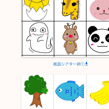
紙皿シアター卵①