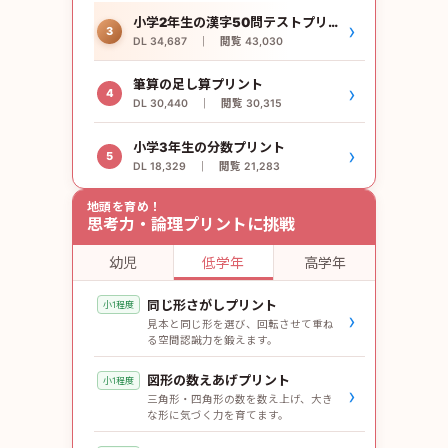
小学2年生の漢字50問テストプリント
›
3
DL 34,687 ｜ 閲覧 43,030
筆算の足し算プリント
›
4
DL 30,440 ｜ 閲覧 30,315
小学3年生の分数プリント
›
5
DL 18,329 ｜ 閲覧 21,283
地頭を育め！
思考力・論理プリントに挑戦
幼児
低学年
高学年
同じ形さがしプリント
小1程度
›
見本と同じ形を選び、回転させて重ね
る空間認識力を鍛えます。
図形の数えあげプリント
小1程度
›
三角形・四角形の数を数え上げ、大き
な形に気づく力を育てます。