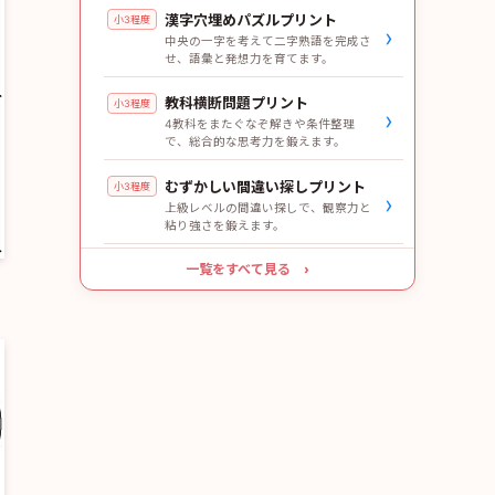
漢字穴埋めパズルプリント
小3程度
›
中央の一字を考えて二字熟語を完成さ
せ、語彙と発想力を育てます。
教科横断問題プリント
小3程度
›
4教科をまたぐなぞ解きや条件整理
で、総合的な思考力を鍛えます。
むずかしい間違い探しプリント
小3程度
›
上級レベルの間違い探しで、観察力と
粘り強さを鍛えます。
一覧をすべて見る ›