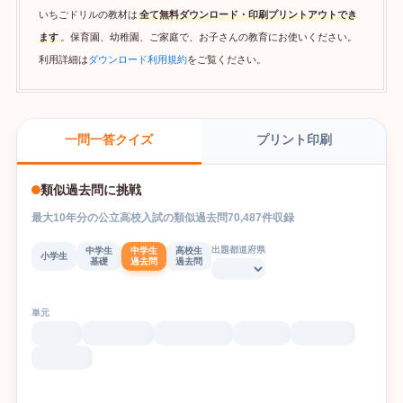
いちごドリルの教材は
全て無料ダウンロード・印刷プリントアウトでき
ます
。保育園、幼稚園、ご家庭で、お子さんの教育にお使いください。
利用詳細は
ダウンロード利用規約
をご覧ください。
プリント印刷
一問一答クイズ
類似過去問に挑戦
最大
10
年分の
公立高校入試
の
類似過去問
70,487
件収録
出題都道府県
中学生
中学生
高校生
小学生
基礎
過去問
過去問
単元