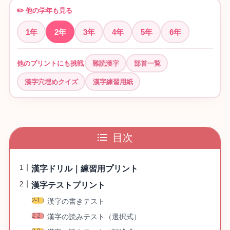
✏️ 他の学年も見る
1年
2年
3年
4年
5年
6年
他のプリントにも挑戦
難読漢字
部首一覧
漢字穴埋めクイズ
漢字練習用紙
目次
漢字ドリル｜練習用プリント
漢字テストプリント
漢字の書きテスト
漢字の読みテスト（選択式）