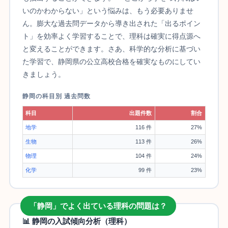
いのかわからない」という悩みは、もう必要ありませ
ん。膨大な過去問データから導き出された「出るポイン
ト」を効率よく学習することで、理科は確実に得点源へ
と変えることができます。さあ、科学的な分析に基づい
た学習で、静岡県の公立高校合格を確実なものにしてい
きましょう。
静岡の科目別 過去問数
科目
出題件数
割合
地学
116 件
27%
生物
113 件
26%
物理
104 件
24%
化学
99 件
23%
「静岡」でよく出ている理科の問題は？
📊 静岡の入試傾向分析（理科）