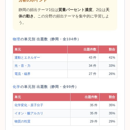
静岡の頻出テーマ1位は
質量パーセント濃度
。2位は
天
体の動き
。この分野の頻出テーマを集中的に学習しよ
う。
物理
の単元別 出題数（静岡・全104件）
単元
出題件数
割合
運動とエネルギー
43 件
41%
光・音・力
34 件
33%
電流・磁界
27 件
26%
化学
の単元別 出題数（静岡・全99件）
単元
出題件数
割合
化学変化・原子分子
35 件
35%
イオン・酸アルカリ
35 件
35%
物質の性質
29 件
29%