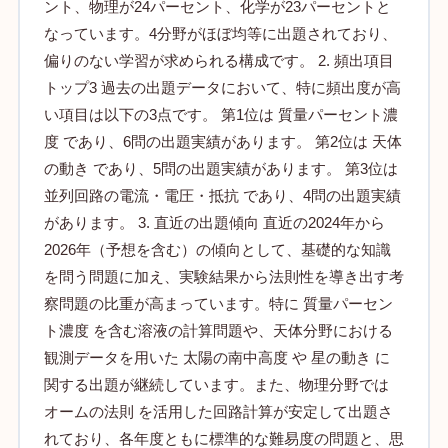
ント、物理が24パーセント、化学が23パーセントと
なっています。4分野がほぼ均等に出題されており、
偏りのない学習が求められる構成です。 2. 頻出項目
トップ3 過去の出題データにおいて、特に頻出度が高
い項目は以下の3点です。 第1位は 質量パーセント濃
度 であり、6問の出題実績があります。 第2位は 天体
の動き であり、5問の出題実績があります。 第3位は
並列回路の電流・電圧・抵抗 であり、4問の出題実績
があります。 3. 直近の出題傾向 直近の2024年から
2026年（予想を含む）の傾向として、基礎的な知識
を問う問題に加え、実験結果から法則性を導き出す考
察問題の比重が高まっています。特に 質量パーセン
ト濃度 を含む溶液の計算問題や、天体分野における
観測データを用いた 太陽の南中高度 や 星の動き に
関する出題が継続しています。また、物理分野では
オームの法則 を活用した回路計算が安定して出題さ
れており、各年度ともに標準的な難易度の問題と、思