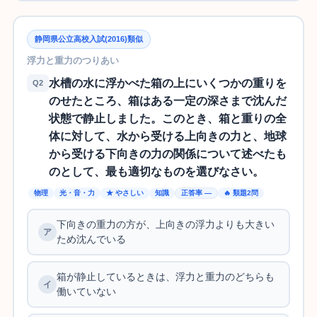
静岡県公立高校入試(2016)類似
浮力と重力のつりあい
水槽の水に浮かべた箱の上にいくつかの重りを
Q2
のせたところ、箱はある一定の深さまで沈んだ
状態で静止しました。このとき、箱と重りの全
体に対して、水から受ける上向きの力と、地球
から受ける下向きの力の関係について述べたも
のとして、最も適切なものを選びなさい。
物理
光・音・力
★ やさしい
知識
正答率 —
🔥 類題2問
下向きの重力の方が、上向きの浮力よりも大きい
ため沈んでいる
箱が静止しているときは、浮力と重力のどちらも
働いていない