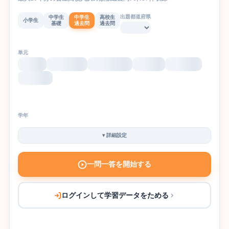
出題都道府県
中学生
中学生
高校生
小学生
基礎
過去問
過去問
単元
学年
▾
詳細設定
一問一答を開始する
ログインして学習データをためる