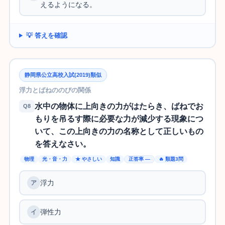
えるようになる。
💡 答えを確認
静岡県公立高校入試(2019)類似
浮力とばねののびの関係
水中の物体に上向きの力がはたらき、ばねでお
Q8
もりを吊るす際に必要な力が減少する現象につ
いて、この上向きの力の名称として正しいもの
を答えなさい。
物理
光・音・力
★ やさしい
知識
正答率 —
🔥 類題3問
浮力
弾性力