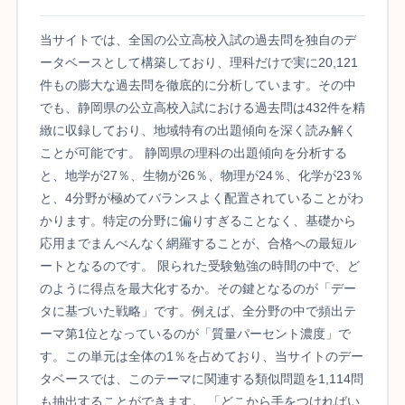
当サイトでは、全国の公立高校入試の過去問を独自のデ
ータベースとして構築しており、理科だけで実に20,121
件もの膨大な過去問を徹底的に分析しています。その中
でも、静岡県の公立高校入試における過去問は432件を精
緻に収録しており、地域特有の出題傾向を深く読み解く
ことが可能です。 静岡県の理科の出題傾向を分析する
と、地学が27％、生物が26％、物理が24％、化学が23％
と、4分野が極めてバランスよく配置されていることがわ
かります。特定の分野に偏りすぎることなく、基礎から
応用までまんべんなく網羅することが、合格への最短ル
ートとなるのです。 限られた受験勉強の時間の中で、ど
のように得点を最大化するか。その鍵となるのが「デー
タに基づいた戦略」です。例えば、全分野の中で頻出テ
ーマ第1位となっているのが「質量パーセント濃度」で
す。この単元は全体の1％を占めており、当サイトのデー
タベースでは、このテーマに関連する類似問題を1,114問
も抽出することができます。 「どこから手をつければい