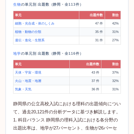
生物
の単元別 出題数（静岡・全113件）
単元
出題件数
割合
細胞・光合成・体のしくみ
47 件
42%
植物・動物の分類
35 件
31%
遺伝・進化・生態系
31 件
27%
地学
の単元別 出題数（静岡・全116件）
単元
出題件数
割合
天体・宇宙・環境
43 件
37%
火山・地震・地層
37 件
32%
気象・天気
36 件
31%
静岡県の公立高校入試における理科の出題傾向につい
て、過去20,121件の分析データに基づき解説します。
1. 科目バランス 静岡県の理科入試における各分野の
出題比率は、地学が27パーセント、生物が26パーセ