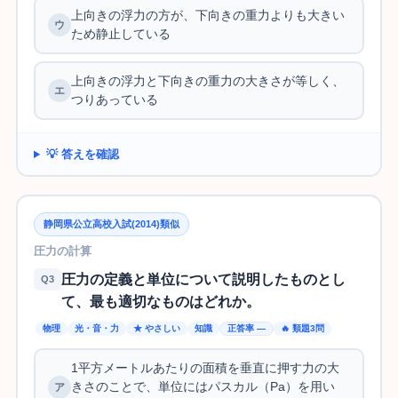
上向きの浮力の方が、下向きの重力よりも大きい
ため静止している
上向きの浮力と下向きの重力の大きさが等しく、
つりあっている
💡 答えを確認
静岡県公立高校入試(2014)類似
圧力の計算
圧力の定義と単位について説明したものとし
Q3
て、最も適切なものはどれか。
物理
光・音・力
★ やさしい
知識
正答率 —
🔥 類題3問
1平方メートルあたりの面積を垂直に押す力の大
きさのことで、単位にはパスカル（Pa）を用い