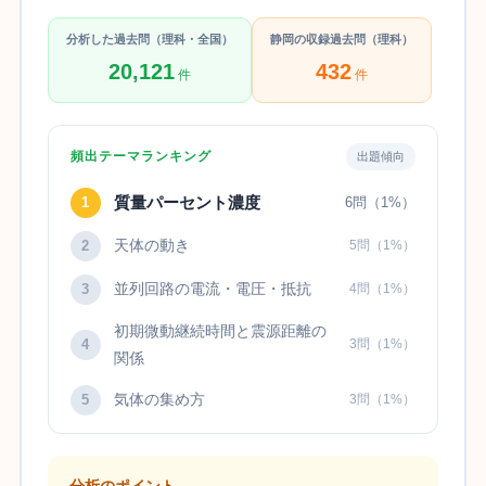
分析した過去問（理科・全国）
静岡の収録過去問（理科）
20,121
432
件
件
頻出テーマランキング
出題傾向
質量パーセント濃度
1
6問（1%）
天体の動き
2
5問（1%）
並列回路の電流・電圧・抵抗
3
4問（1%）
初期微動継続時間と震源距離の
4
3問（1%）
関係
気体の集め方
5
3問（1%）
分析のポイント