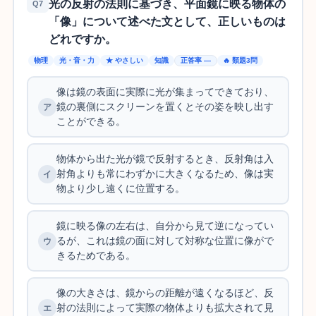
光の反射の法則に基づき、平面鏡に映る物体の
Q7
「像」について述べた文として、正しいものは
どれですか。
物理
光・音・力
★ やさしい
知識
正答率 —
🔥 類題3問
像は鏡の表面に実際に光が集まってできており、
鏡の裏側にスクリーンを置くとその姿を映し出す
ことができる。
物体から出た光が鏡で反射するとき、反射角は入
射角よりも常にわずかに大きくなるため、像は実
物より少し遠くに位置する。
鏡に映る像の左右は、自分から見て逆になってい
るが、これは鏡の面に対して対称な位置に像がで
きるためである。
像の大きさは、鏡からの距離が遠くなるほど、反
射の法則によって実際の物体よりも拡大されて見