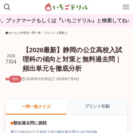
マークもしくは『いちごドリル』と検索してね♪
ホーム
中学生一問一答・プリント
理科
【2026最新】静岡の公立高校入試
2026
理科の傾向と対策と無料過去問｜
7/04
頻出単元を徹底分析
2026年3月29日
2026年7月4日
理科
プリント印刷
一問一答クイズ
類似過去問に挑戦
最大
10
年分の
公立高校入試
の
類似過去問
70,487
件収録