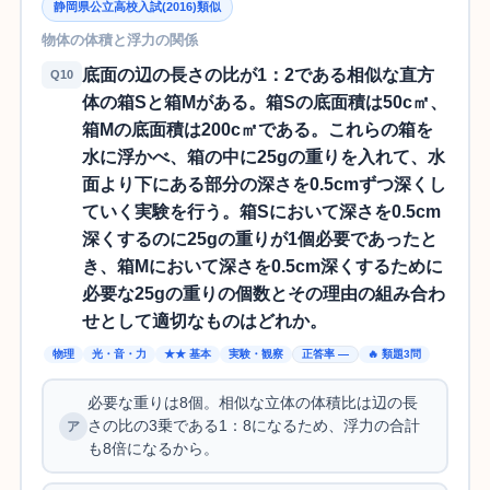
静岡県公立高校入試(2016)類似
物体の体積と浮力の関係
底面の辺の長さの比が1：2である相似な直方
Q10
体の箱Sと箱Mがある。箱Sの底面積は50c㎡、
箱Mの底面積は200c㎡である。これらの箱を
水に浮かべ、箱の中に25gの重りを入れて、水
面より下にある部分の深さを0.5cmずつ深くし
ていく実験を行う。箱Sにおいて深さを0.5cm
深くするのに25gの重りが1個必要であったと
き、箱Mにおいて深さを0.5cm深くするために
必要な25gの重りの個数とその理由の組み合わ
せとして適切なものはどれか。
物理
光・音・力
★★ 基本
実験・観察
正答率 —
🔥 類題3問
必要な重りは8個。相似な立体の体積比は辺の長
さの比の3乗である1：8になるため、浮力の合計
も8倍になるから。