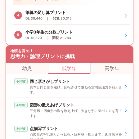
筆算の足し算プリント
›
4
DL 30,440 ｜ 閲覧 30,315
小学3年生の分数プリント
›
5
DL 18,329 ｜ 閲覧 21,283
地頭を育め！
思考力・論理プリントに挑戦
幼児
低学年
高学年
同じ形さがしプリント
小1程度
›
見本と同じ形を選び、回転させて重ねる空間認識力を鍛えま
す。
図形の数えあげプリント
小1程度
›
三角形・四角形の数を数え上げ、大きな形に気づく力を育て
ます。
点描写プリント
小1程度
›
点図形の写し取りから回転・線対称・拡大まで、図形感覚を