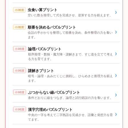
虫食い算プリント
小2程度
›
空いた数を推理して式を完成させ、逆算する力を鍛えます。
順番を決めるパズルプリント
小2程度
›
会話の手がかりを整理して順番を決め、条件整理の力を養い
ます。
論理パズルプリント
小3程度
›
順序推理・数独・魔方陣・謎解きまで、すじ道を立てて考え
る力を育てます。
謎解きプリント
小3程度
›
暗号・論理・あみだくじに挑戦し、ひらめきと推理力を鍛え
ます。
ぶつからない線パズルプリント
小3程度
›
条件どおりに線をつなぎ、論理と試行錯誤の力を養います。
漢字穴埋めパズルプリント
小3程度
›
中央の一字を考えて二字熟語を完成させ、語彙と発想力を育
てます。