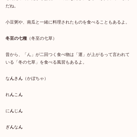
だね。
小豆粥や、南瓜と一緒に料理されたものを食べることもあるよ。
冬至の七種
（冬至の七草）
昔から、「ん」が二回つく食べ物は「運」が上がるって言われて
いる「冬の七草」を食べる風習もあるよ。
な
ん
き
ん
（かぼちゃ）
れ
ん
こ
ん
に
ん
じ
ん
ぎ
ん
な
ん