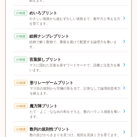
鍛えます。
めいろプリント
小1程度
›
やさしい迷路から超むずかしい迷路まで、集中力と考える力
を育てます。
絵柄ナンプレプリント
小1程度
›
絵柄で解く数独で、重複を避けて配置する論理力を養いま
す。
言葉探しプリント
小1程度
›
マスに隠れた言葉を探すワードサーチで、語彙と注意力を養
います。
形リレーゲームプリント
小2程度
›
マス目の規則から空欄の形を当て、計算なしで論理的思考力
を鍛えます。
魔方陣プリント
小2程度
›
たて・よこ・ななめの和をそろえ、数のバランス感覚を養い
ます。
数列の規則性プリント
小2程度
›
数の並びからきまりを見つけ、規則を見抜く力を育てます。