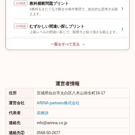
教科横断問題プリント
小3程度
›
4教科をまたぐなぞ解きや条件整理で、総合的な思考力を鍛
えます。
むずかしい間違い探しプリント
小3程度
›
上級レベルの間違い探しで、観察力と粘り強さを鍛えます。
一覧をすべて見る ›
運営者情報
住所
宮城県仙台市太白区八木山弥生町16-17
運営会社
ARINA partners株式会社
代表者
高橋渉
連絡先
info@arinna.co.jp
連絡先②
0568-50-2677