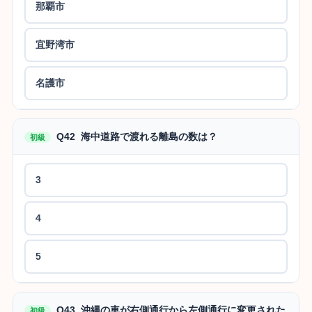
那覇市
宜野湾市
名護市
Q42 海中道路で渡れる離島の数は？
初級
3
4
5
Q43 沖縄の車が右側通行から左側通行に変更された
初級