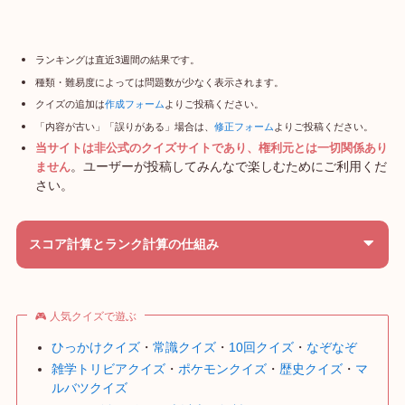
ランキングは直近3週間の結果です。
種類・難易度によっては問題数が少なく表示されます。
クイズの追加は
作成フォーム
よりご投稿ください。
「内容が古い」「誤りがある」場合は、
修正フォーム
よりご投稿ください。
当サイトは非公式のクイズサイトであり、権利元とは一切関係あり
。ユーザーが投稿してみんなで楽しむためにご利用くだ
ません
さい。
スコア計算とランク計算の仕組み
🎮 人気クイズで遊ぶ
ひっかけクイズ
・
常識クイズ
・
10回クイズ
・
なぞなぞ
雑学トリビアクイズ
・
ポケモンクイズ
・
歴史クイズ
・
マ
ルバツクイズ