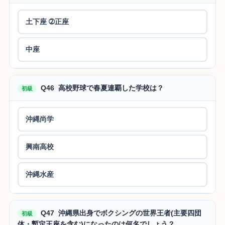
土下座 ➁正座
中座
Q46 高校野球で春夏連覇した学校は？
初級
沖縄尚学
興南高校
沖縄水産
Q47 沖縄県出身でボクシングの世界王者(主要四団
初級
体・暫定王座を含む)になったのは何名でしょう？