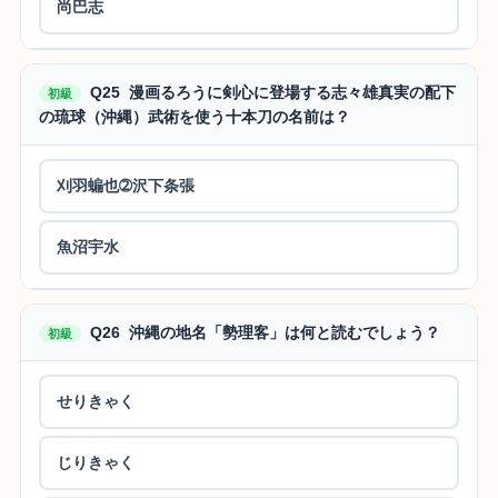
尚巴志
Q25 漫画るろうに剣心に登場する志々雄真実の配下
初級
の琉球（沖縄）武術を使う十本刀の名前は？
刈羽蝙也➁沢下条張
魚沼宇水
Q26 沖縄の地名「勢理客」は何と読むでしょう？
初級
せりきゃく
じりきゃく