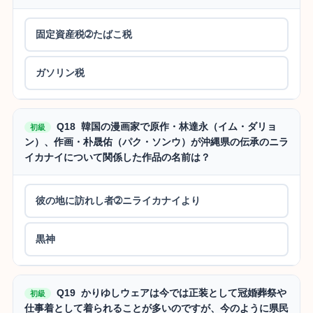
固定資産税➁たばこ税
ガソリン税
Q18 韓国の漫画家で原作・林達永（イム・ダリョ
初級
ン）、作画・朴晟佑（パク・ソンウ）が沖縄県の伝承のニラ
イカナイについて関係した作品の名前は？
彼の地に訪れし者➁ニライカナイより
黒神
Q19 かりゆしウェアは今では正装として冠婚葬祭や
初級
仕事着として着られることが多いのですが、今のように県民