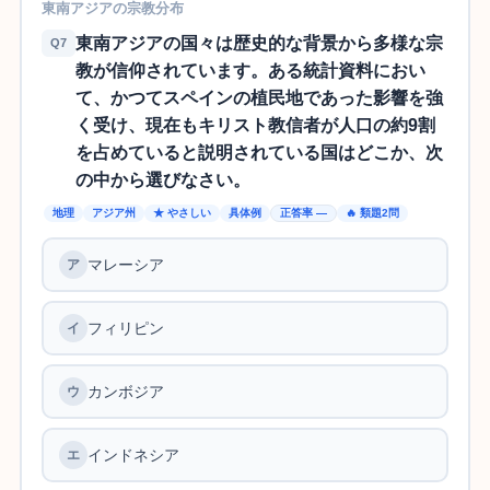
東南アジアの宗教分布
東南アジアの国々は歴史的な背景から多様な宗
Q7
教が信仰されています。ある統計資料におい
て、かつてスペインの植民地であった影響を強
く受け、現在もキリスト教信者が人口の約9割
を占めていると説明されている国はどこか、次
の中から選びなさい。
地理
アジア州
★ やさしい
具体例
正答率 —
🔥 類題2問
マレーシア
フィリピン
カンボジア
インドネシア