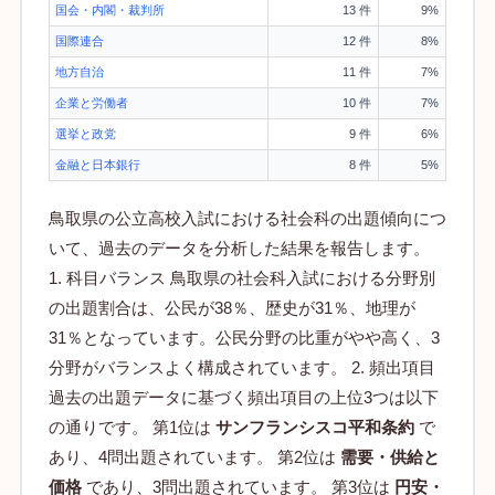
国会・内閣・裁判所
13 件
9%
国際連合
12 件
8%
地方自治
11 件
7%
企業と労働者
10 件
7%
選挙と政党
9 件
6%
金融と日本銀行
8 件
5%
鳥取県の公立高校入試における社会科の出題傾向につ
いて、過去のデータを分析した結果を報告します。
1. 科目バランス 鳥取県の社会科入試における分野別
の出題割合は、公民が38％、歴史が31％、地理が
31％となっています。公民分野の比重がやや高く、3
分野がバランスよく構成されています。 2. 頻出項目
過去の出題データに基づく頻出項目の上位3つは以下
の通りです。 第1位は
サンフランシスコ平和条約
で
あり、4問出題されています。 第2位は
需要・供給と
価格
であり、3問出題されています。 第3位は
円安・