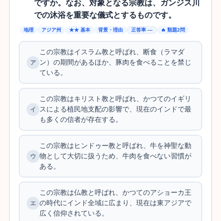
ですか。なお、対象となる宗教は、ガンジス川
での沐浴を重要な儀式とするものです。
地理
アジア州
★★ 基本
背景・理由
正答率 —
🔥 類題2問
この宗教はイスラム教と呼ばれ、断食（ラマダ
ン）の期間があるほか、豚肉を食べることを禁じ
ている。
この宗教はキリスト教と呼ばれ、かつてのイギリ
スによる植民地支配の影響で、現在のインドで最
も多くの信者が存在する。
この宗教はヒンドゥー教と呼ばれ、牛を神聖な動
物として大切に扱うため、牛肉を食べない習慣が
ある。
この宗教は仏教と呼ばれ、かつてのアショーカ王
の時代にインド全域に広まり、現在は東アジアで
広く信仰されている。