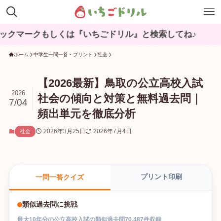
もしくは『いちごドリル』と検索してね♪
ホーム
中学生一問一答・プリント
社会
【2026最新】鳥取の公立高校入試
2026
社会の傾向と対策と無料過去問｜
7/04
頻出単元を徹底分析
2026年3月25日
2026年7月4日
社会
プリント印刷
一問一答クイズ
類似過去問に挑戦
最大
10
年分の
公立高校入試
の
類似過去問
70,487
件収録