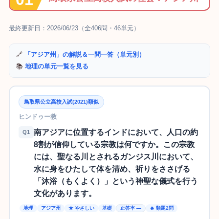
最終更新日：2026/06/23（全406問・46単元）
🔗
「アジア州」の解説＆一問一答（単元別）
📚
地理の単元一覧を見る
鳥取県公立高校入試(2021)類似
ヒンドゥー教
南アジアに位置するインドにおいて、人口の約
Q1
8割が信仰している宗教は何ですか。この宗教
には、聖なる川とされるガンジス川において、
水に身をひたして体を清め、祈りをささげる
「沐浴（もくよく）」という神聖な儀式を行う
文化があります。
地理
アジア州
★ やさしい
基礎
正答率 —
🔥 類題2問