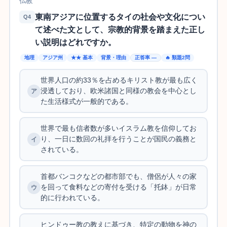
仏教
東南アジアに位置するタイの社会や文化につい
Q4
て述べた文として、宗教的背景を踏まえた正し
い説明はどれですか。
地理
アジア州
★★ 基本
背景・理由
正答率 —
🔥 類題2問
世界人口の約33％を占めるキリスト教が最も広く
浸透しており、欧米諸国と同様の教会を中心とし
た生活様式が一般的である。
世界で最も信者数が多いイスラム教を信仰してお
り、一日に数回の礼拝を行うことが国民の義務と
されている。
首都バンコクなどの都市部でも、僧侶が人々の家
を回って食料などの寄付を受ける「托鉢」が日常
的に行われている。
ヒンドゥー教の教えに基づき、特定の動物を神の