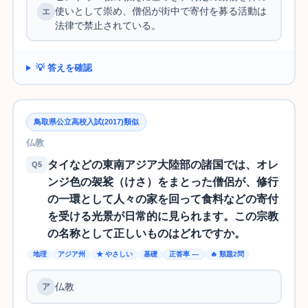
使いとして崇め、僧侶が街中で寄付を募る活動は
法律で禁止されている。
💡 答えを確認
鳥取県公立高校入試(2017)類似
仏教
タイなどの東南アジア大陸部の諸国では、オレ
Q5
ンジ色の袈裟（けさ）をまとった僧侶が、修行
の一環として人々の家を回って食料などの寄付
を受ける光景が日常的に見られます。この宗教
の名称として正しいものはどれですか。
地理
アジア州
★ やさしい
基礎
正答率 —
🔥 類題2問
仏教