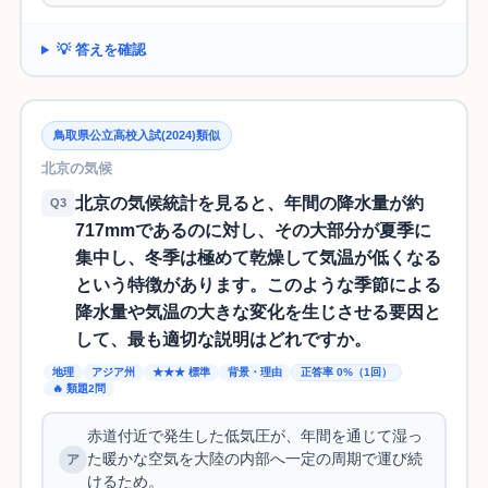
💡 答えを確認
鳥取県公立高校入試(2024)類似
北京の気候
北京の気候統計を見ると、年間の降水量が約
Q3
717mmであるのに対し、その大部分が夏季に
集中し、冬季は極めて乾燥して気温が低くなる
という特徴があります。このような季節による
降水量や気温の大きな変化を生じさせる要因と
して、最も適切な説明はどれですか。
地理
アジア州
★★★ 標準
背景・理由
正答率 0%（1回）
🔥 類題2問
赤道付近で発生した低気圧が、年間を通じて湿っ
た暖かな空気を大陸の内部へ一定の周期で運び続
けるため。