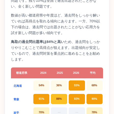
問題です。残り10%は全国で過去出題されたことがな
い、全く新しい問題です。
数値が高い都道府県や年度ほど、過去問をしっかり解い
ていれば高得点を取れる傾向にあります。一方、70%以
下の場合は、過去問では出題されたことがない応用力を
試す新しい問題が多い傾向です。
鳥取の過去問出題率は84%と高い
ため、過去問をしっか
りやりこむことで高得点が狙えます。出題傾向が安定し
ているので、過去問対策を重点的に進めることをお勧め
します。
都道府県
2024
2025
2026
平均
54%
36%
93%
68%
北海道
91%
88%
93%
90%
青森
70%
—
—
78%
岩手