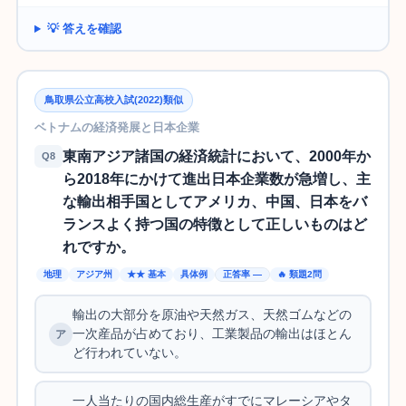
💡 答えを確認
鳥取県公立高校入試(2022)類似
ベトナムの経済発展と日本企業
東南アジア諸国の経済統計において、2000年か
Q8
ら2018年にかけて進出日本企業数が急増し、主
な輸出相手国としてアメリカ、中国、日本をバ
ランスよく持つ国の特徴として正しいものはど
れですか。
地理
アジア州
★★ 基本
具体例
正答率 —
🔥 類題2問
輸出の大部分を原油や天然ガス、天然ゴムなどの
一次産品が占めており、工業製品の輸出はほとん
ど行われていない。
一人当たりの国内総生産がすでにマレーシアやタ