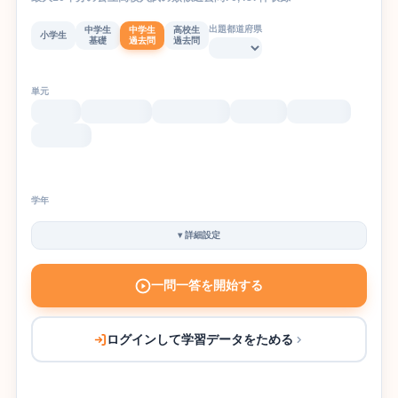
出題都道府県
中学生
中学生
高校生
小学生
基礎
過去問
過去問
単元
学年
▾
詳細設定
一問一答を開始する
ログインして学習データをためる