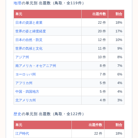
地理
の単元別 出題数（鳥取・全119件）
単元
出題件数
割合
日本の資源と産業
22 件
18%
世界の姿と緯度経度
20 件
17%
日本の自然・防災
12 件
10%
世界の気候と文化
11 件
9%
アジア州
10 件
8%
南アメリカ・オセアニア州
8 件
7%
ヨーロッパ州
7 件
6%
アフリカ州
5 件
4%
中国・四国地方
5 件
4%
北アメリカ州
4 件
3%
歴史
の単元別 出題数（鳥取・全122件）
単元
出題件数
割合
江戸時代
22 件
18%