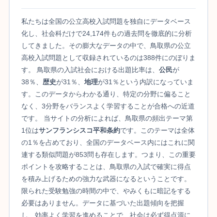
私たちは全国の公立高校入試問題を独自にデータベース
化し、社会科だけで24,174件もの過去問を徹底的に分析
してきました。その膨大なデータの中で、鳥取県の公立
高校入試問題として収録されているのは388件にのぼりま
す。 鳥取県の入試社会における出題比率は、
公民
が
38％、
歴史
が31％、
地理
が31％という内訳になっていま
す。このデータからわかる通り、特定の分野に偏ること
なく、3分野をバランスよく学習することが合格への近道
です。 当サイトの分析によれば、鳥取県の頻出テーマ第
1位は
サンフランシスコ平和条約
です。このテーマは全体
の1％を占めており、全国のデータベース内にはこれに関
連する類似問題が853問も存在します。つまり、この重要
ポイントを攻略することは、鳥取県の入試で確実に得点
を積み上げるための強力な武器になるということです。
限られた受験勉強の時間の中で、やみくもに暗記をする
必要はありません。データに基づいた出題傾向を把握
し、効率よく学習を進めることで、社会は必ず得点源に