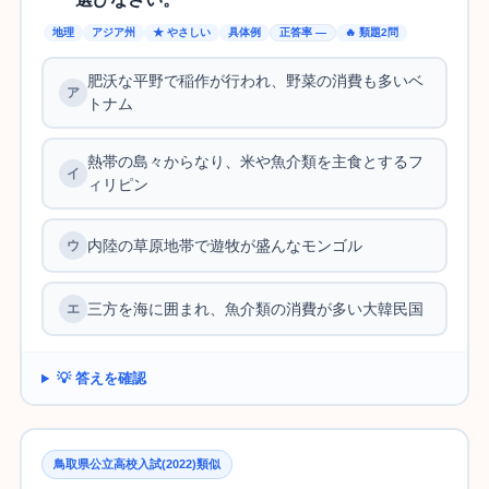
地理
アジア州
★ やさしい
具体例
正答率 —
🔥 類題2問
肥沃な平野で稲作が行われ、野菜の消費も多いベ
トナム
熱帯の島々からなり、米や魚介類を主食とするフ
ィリピン
内陸の草原地帯で遊牧が盛んなモンゴル
三方を海に囲まれ、魚介類の消費が多い大韓民国
💡 答えを確認
鳥取県公立高校入試(2022)類似