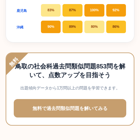
83%
87%
100%
92%
鹿児島
90%
89%
80%
86%
沖縄
無料
鳥取の社会科過去問類似問題853問を解
いて、点数アップを目指そう
出題傾向データから1万問以上の問題を学習できます。
無料で過去問類似問題を解いてみる