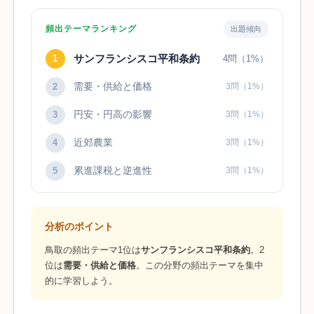
頻出テーマランキング
出題傾向
サンフランシスコ平和条約
1
4問（1%）
需要・供給と価格
2
3問（1%）
円安・円高の影響
3
3問（1%）
近郊農業
4
3問（1%）
累進課税と逆進性
5
3問（1%）
分析のポイント
鳥取の頻出テーマ1位は
サンフランシスコ平和条約
。2
位は
需要・供給と価格
。この分野の頻出テーマを集中
的に学習しよう。