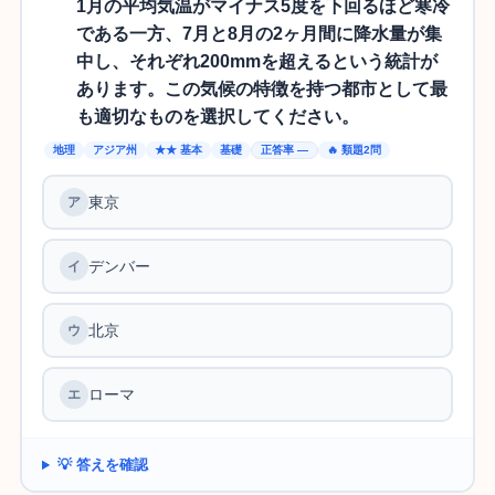
1月の平均気温がマイナス5度を下回るほど寒冷
である一方、7月と8月の2ヶ月間に降水量が集
中し、それぞれ200mmを超えるという統計が
あります。この気候の特徴を持つ都市として最
も適切なものを選択してください。
地理
アジア州
★★ 基本
基礎
正答率 —
🔥 類題2問
東京
デンバー
北京
ローマ
💡 答えを確認