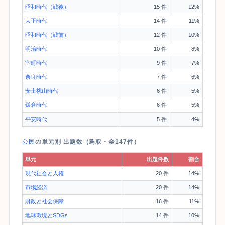
昭和時代（戦後）
15 件
12%
大正時代
14 件
11%
昭和時代（戦前）
12 件
10%
明治時代
10 件
8%
室町時代
9 件
7%
奈良時代
7 件
6%
安土桃山時代
6 件
5%
鎌倉時代
6 件
5%
平安時代
5 件
4%
公民
の単元別 出題数（鳥取・全147件）
単元
出題件数
割合
現代社会と人権
20 件
14%
市場経済
20 件
14%
財政と社会保障
16 件
11%
地球環境とSDGs
14 件
10%