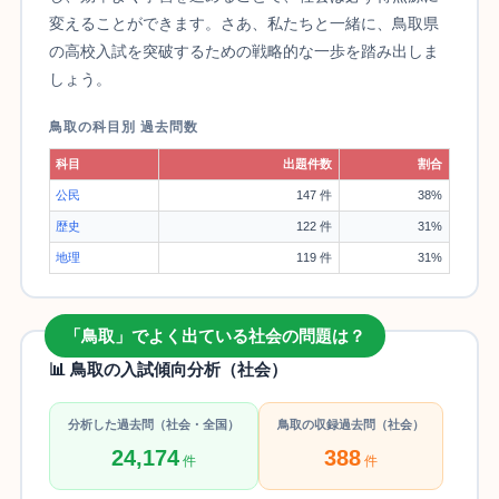
変えることができます。さあ、私たちと一緒に、鳥取県
の高校入試を突破するための戦略的な一歩を踏み出しま
しょう。
鳥取の科目別 過去問数
科目
出題件数
割合
公民
147 件
38%
歴史
122 件
31%
地理
119 件
31%
「鳥取」でよく出ている社会の問題は？
📊 鳥取の入試傾向分析（社会）
分析した過去問（社会・全国）
鳥取の収録過去問（社会）
24,174
388
件
件