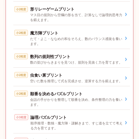
形リレーゲームプリント
小2程度
›
マス目の規則から空欄の形を当て、計算なしで論理的思考力
を鍛えます。
魔方陣プリント
小2程度
›
たて・よこ・ななめの和をそろえ、数のバランス感覚を養い
ます。
数列の規則性プリント
小2程度
›
数の並びからきまりを見つけ、規則を見抜く力を育てます。
虫食い算プリント
小2程度
›
空いた数を推理して式を完成させ、逆算する力を鍛えます。
順番を決めるパズルプリント
小2程度
›
会話の手がかりを整理して順番を決め、条件整理の力を養い
ます。
論理パズルプリント
小3程度
›
順序推理・数独・魔方陣・謎解きまで、すじ道を立てて考え
る力を育てます。