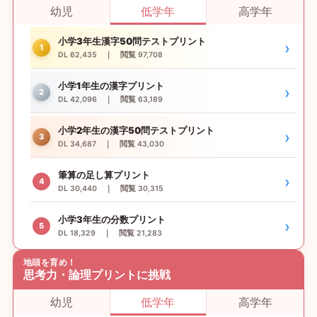
幼児
低学年
高学年
小学3年生漢字50問テストプリント
›
1
DL 62,435 ｜ 閲覧 97,708
小学1年生の漢字プリント
›
2
DL 42,096 ｜ 閲覧 63,189
小学2年生の漢字50問テストプリント
›
3
DL 34,687 ｜ 閲覧 43,030
筆算の足し算プリント
›
4
DL 30,440 ｜ 閲覧 30,315
小学3年生の分数プリント
›
5
DL 18,329 ｜ 閲覧 21,283
地頭を育め！
思考力・論理プリントに挑戦
幼児
低学年
高学年