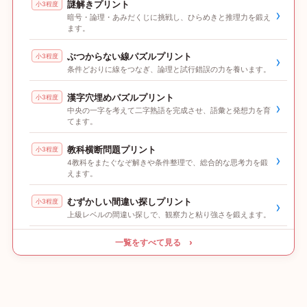
謎解きプリント
小3程度
›
暗号・論理・あみだくじに挑戦し、ひらめきと推理力を鍛え
ます。
ぶつからない線パズルプリント
小3程度
›
条件どおりに線をつなぎ、論理と試行錯誤の力を養います。
漢字穴埋めパズルプリント
小3程度
›
中央の一字を考えて二字熟語を完成させ、語彙と発想力を育
てます。
教科横断問題プリント
小3程度
›
4教科をまたぐなぞ解きや条件整理で、総合的な思考力を鍛
えます。
むずかしい間違い探しプリント
小3程度
›
上級レベルの間違い探しで、観察力と粘り強さを鍛えます。
一覧をすべて見る ›