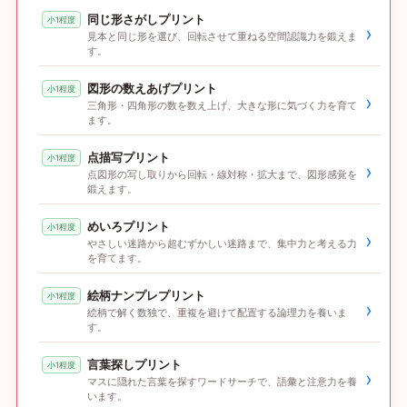
同じ形さがしプリント
小1程度
›
見本と同じ形を選び、回転させて重ねる空間認識力を鍛えま
す。
図形の数えあげプリント
小1程度
›
三角形・四角形の数を数え上げ、大きな形に気づく力を育て
ます。
点描写プリント
小1程度
›
点図形の写し取りから回転・線対称・拡大まで、図形感覚を
鍛えます。
めいろプリント
小1程度
›
やさしい迷路から超むずかしい迷路まで、集中力と考える力
を育てます。
絵柄ナンプレプリント
小1程度
›
絵柄で解く数独で、重複を避けて配置する論理力を養いま
す。
言葉探しプリント
小1程度
›
マスに隠れた言葉を探すワードサーチで、語彙と注意力を養
います。