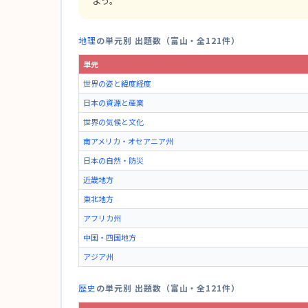
よう。
地理
の単元別 出題数（富山・全121件）
単元
世界の姿と緯度経度
日本の資源と産業
世界の気候と文化
南アメリカ・オセアニア州
日本の自然・防災
近畿地方
東北地方
アフリカ州
中国・四国地方
アジア州
歴史
の単元別 出題数（富山・全121件）