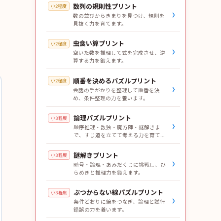
数列の規則性プリント
小2程度
›
数の並びからきまりを見つけ、規則を
見抜く力を育てます。
虫食い算プリント
小2程度
›
空いた数を推理して式を完成させ、逆
算する力を鍛えます。
順番を決めるパズルプリント
小2程度
›
会話の手がかりを整理して順番を決
め、条件整理の力を養います。
論理パズルプリント
小3程度
›
順序推理・数独・魔方陣・謎解きま
で、すじ道を立てて考える力を育てま
す。
謎解きプリント
小3程度
›
暗号・論理・あみだくじに挑戦し、ひ
らめきと推理力を鍛えます。
ぶつからない線パズルプリント
小3程度
›
条件どおりに線をつなぎ、論理と試行
錯誤の力を養います。