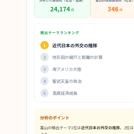
分析した過去問（社会・全国）
富山の収録過去問（社会
24,174
346
件
件
頻出テーマランキング
近代日本の外交の推移
1
地形図の縮尺と距離の計算
2
南アメリカ大陸
3
聖武天皇の政治
4
高度経済成長
5
分析のポイント
富山の頻出テーマ1位は
近代日本の外交の推移
。2位は