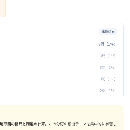
）
出題傾向
3問（1%）
3問（1%）
3問（1%）
3問（1%）
2問（1%）
地形図の縮尺と距離の計算
。この分野の頻出テーマを集中的に学習し