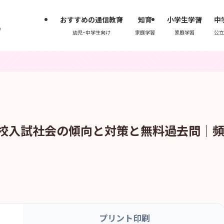
おすすめの通信教育
知育
小学生学習
中
幼児~中学生向け
家庭学習
家庭学習
公立
高校入試社会の傾向と対策と無料過去問｜
プリント印刷