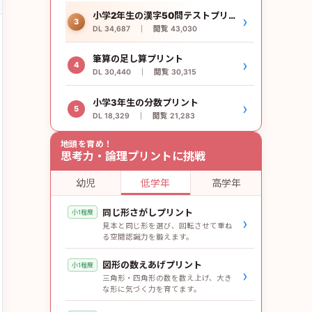
小学2年生の漢字50問テストプリント
›
3
DL 34,687 ｜ 閲覧 43,030
筆算の足し算プリント
›
4
DL 30,440 ｜ 閲覧 30,315
小学3年生の分数プリント
›
5
DL 18,329 ｜ 閲覧 21,283
地頭を育め！
思考力・論理プリントに挑戦
幼児
低学年
高学年
同じ形さがしプリント
小1程度
›
見本と同じ形を選び、回転させて重ね
る空間認識力を鍛えます。
図形の数えあげプリント
小1程度
›
三角形・四角形の数を数え上げ、大き
な形に気づく力を育てます。