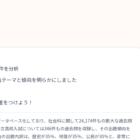
4件を分析
出テーマと傾向を明らかにしました
差をつけよう！
タベース化しており、社会科に関して24,174件もの膨大な過去問
立高校入試については346件もの過去問を収録し、その出題傾向を
の出題内訳は、歴史が35％、地理が35％、公民が30％と、非常に