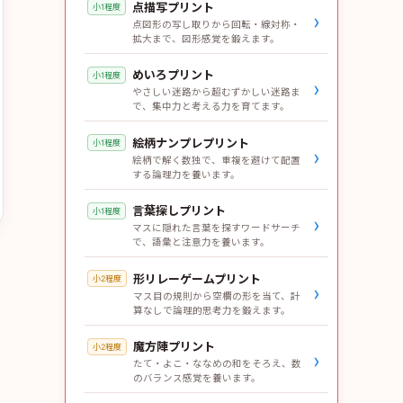
点描写プリント
小1程度
›
点図形の写し取りから回転・線対称・
拡大まで、図形感覚を鍛えます。
めいろプリント
小1程度
›
やさしい迷路から超むずかしい迷路ま
で、集中力と考える力を育てます。
絵柄ナンプレプリント
小1程度
›
絵柄で解く数独で、重複を避けて配置
する論理力を養います。
言葉探しプリント
小1程度
›
マスに隠れた言葉を探すワードサーチ
で、語彙と注意力を養います。
形リレーゲームプリント
小2程度
›
マス目の規則から空欄の形を当て、計
算なしで論理的思考力を鍛えます。
魔方陣プリント
小2程度
›
たて・よこ・ななめの和をそろえ、数
のバランス感覚を養います。