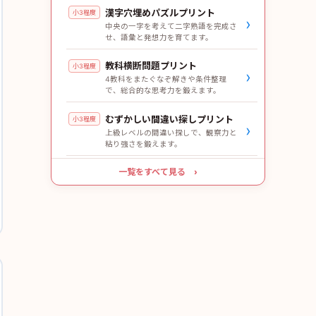
漢字穴埋めパズルプリント
小3程度
›
中央の一字を考えて二字熟語を完成さ
せ、語彙と発想力を育てます。
教科横断問題プリント
小3程度
›
4教科をまたぐなぞ解きや条件整理
で、総合的な思考力を鍛えます。
むずかしい間違い探しプリント
小3程度
›
上級レベルの間違い探しで、観察力と
粘り強さを鍛えます。
一覧をすべて見る ›