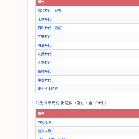
単元
昭和時代（戦後）
江戸時代
昭和時代（戦前）
平安時代
明治時代
奈良時代
大正時代
室町時代
鎌倉時代
安土桃山時代
公民
の単元別 出題数（富山・全104件）
単元
市場経済
地方自治