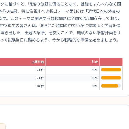
ータに基づくと、特定の分野に偏ることなく、基礎をまんべんなく固
分析の結果、特に注視すべき頻出テーマ第1位は「近代日本の外交の
です。このテーマに関連する類似問題は全国で751問存在しており、
中学3年生の皆さんは、限られた時間の中でいかに効率よく学習を進
ら導き出した「出題の急所」を突くことで、無駄のない学習計画をサ
持って試験当日に臨めるよう、今から戦略的な準備を始めましょう。
出題件数
割合
121 件
35%
121 件
35%
104 件
30%