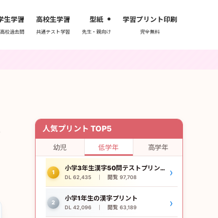
学生学習
高校生学習
型紙
学習プリント印刷
高校過去問
共通テスト学習
先生・親向け
完全無料
頻
人気プリント TOP5
幼児
低学年
高学年
小学3年生漢字50問テストプリント
›
1
DL 62,435 ｜ 閲覧 97,708
小学1年生の漢字プリント
›
2
DL 42,096 ｜ 閲覧 63,189