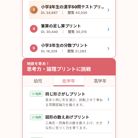
小学2年生の漢字50問テストプリント
›
3
DL 34,687 ｜ 閲覧 43,030
筆算の足し算プリント
›
4
DL 30,440 ｜ 閲覧 30,315
小学3年生の分数プリント
›
5
DL 18,329 ｜ 閲覧 21,283
地頭を育め！
思考力・論理プリントに挑戦
幼児
低学年
高学年
同じ形さがしプリント
小1程度
›
見本と同じ形を選び、回転させて重ね
る空間認識力を鍛えます。
図形の数えあげプリント
小1程度
›
三角形・四角形の数を数え上げ、大き
な形に気づく力を育てます。