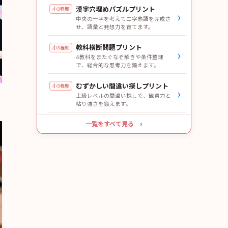
漢字穴埋めパズルプリント
小3程度
›
中央の一字を考えて二字熟語を完成さ
せ、語彙と発想力を育てます。
教科横断問題プリント
小3程度
›
4教科をまたぐなぞ解きや条件整理
で、総合的な思考力を鍛えます。
むずかしい間違い探しプリント
小3程度
›
上級レベルの間違い探しで、観察力と
粘り強さを鍛えます。
一覧をすべて見る ›