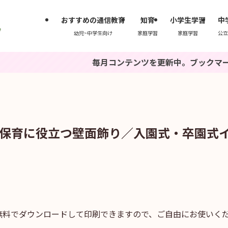
おすすめの通信教育
知育
小学生学習
中
幼児~中学生向け
家庭学習
家庭学習
公立
毎月コンテンツを更新中。ブックマークもしくは『い
保育に役立つ壁面飾り／入園式・卒園式
無料でダウンロードして印刷できますので、ご自由にお使いく