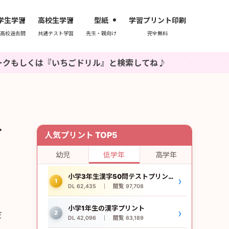
学生学習
高校生学習
型紙
学習プリント印刷
高校過去問
共通テスト学習
先生・親向け
完全無料
ちごドリル』と検索してね♪
イ
人気プリント TOP5
幼児
低学年
高学年
小学3年生漢字50問テストプリント
›
1
DL 62,435 ｜ 閲覧 97,708
小学1年生の漢字プリント
›
だ
2
DL 42,096 ｜ 閲覧 63,189