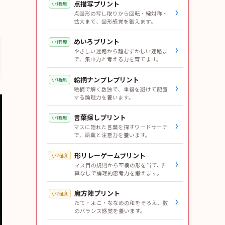
点描写プリント
小1程度
›
点図形の写し取りから回転・線対称・
拡大まで、図形感覚を鍛えます。
めいろプリント
小1程度
›
やさしい迷路から超むずかしい迷路ま
で、集中力と考える力を育てます。
絵柄ナンプレプリント
小1程度
›
絵柄で解く数独で、重複を避けて配置
する論理力を養います。
言葉探しプリント
小1程度
›
マスに隠れた言葉を探すワードサーチ
で、語彙と注意力を養います。
形リレーゲームプリント
小2程度
›
マス目の規則から空欄の形を当て、計
算なしで論理的思考力を鍛えます。
魔方陣プリント
小2程度
›
たて・よこ・ななめの和をそろえ、数
のバランス感覚を養います。