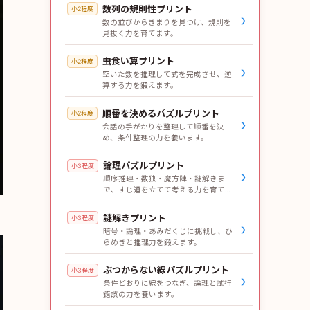
数列の規則性プリント
小2程度
›
数の並びからきまりを見つけ、規則を
見抜く力を育てます。
虫食い算プリント
小2程度
›
空いた数を推理して式を完成させ、逆
算する力を鍛えます。
順番を決めるパズルプリント
小2程度
›
会話の手がかりを整理して順番を決
め、条件整理の力を養います。
論理パズルプリント
小3程度
›
順序推理・数独・魔方陣・謎解きま
で、すじ道を立てて考える力を育てま
す。
謎解きプリント
小3程度
›
暗号・論理・あみだくじに挑戦し、ひ
らめきと推理力を鍛えます。
ぶつからない線パズルプリント
小3程度
›
条件どおりに線をつなぎ、論理と試行
錯誤の力を養います。