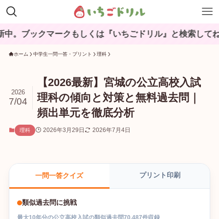
クマークもしくは『いちごドリル』と検索してね♪
ホーム
中学生一問一答・プリント
理科
【2026最新】宮城の公立高校入試
2026
理科の傾向と対策と無料過去問｜
7/04
頻出単元を徹底分析
2026年3月29日
2026年7月4日
理科
プリント印刷
一問一答クイズ
類似過去問に挑戦
最大
10
年分の
公立高校入試
の
類似過去問
70,487
件収録