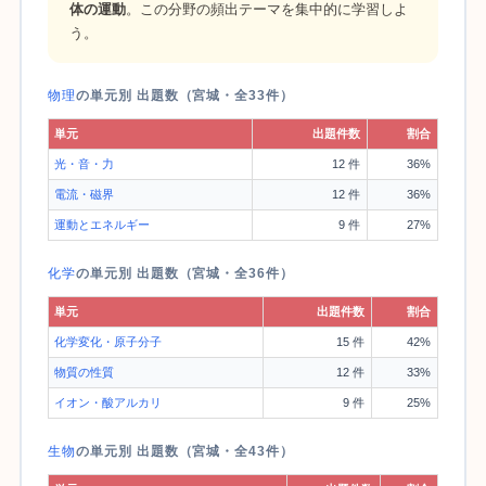
体の運動
。この分野の頻出テーマを集中的に学習しよ
う。
物理
の単元別 出題数（宮城・全33件）
単元
出題件数
割合
光・音・力
12 件
36%
電流・磁界
12 件
36%
運動とエネルギー
9 件
27%
化学
の単元別 出題数（宮城・全36件）
単元
出題件数
割合
化学変化・原子分子
15 件
42%
物質の性質
12 件
33%
イオン・酸アルカリ
9 件
25%
生物
の単元別 出題数（宮城・全43件）