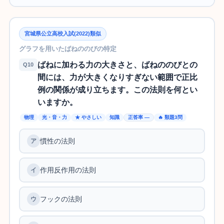
宮城県公立高校入試(2022)類似
グラフを用いたばねののびの特定
ばねに加わる力の大きさと、ばねののびとの
Q10
間には、力が大きくなりすぎない範囲で正比
例の関係が成り立ちます。この法則を何とい
いますか。
物理
光・音・力
★ やさしい
知識
正答率 —
🔥 類題3問
慣性の法則
作用反作用の法則
フックの法則