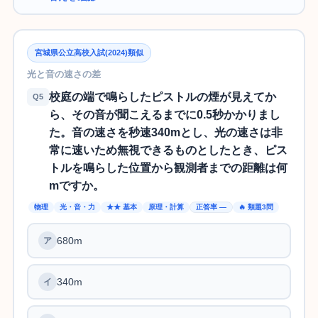
宮城県公立高校入試(2024)類似
光と音の速さの差
校庭の端で鳴らしたピストルの煙が見えてか
Q5
ら、その音が聞こえるまでに0.5秒かかりまし
た。音の速さを秒速340mとし、光の速さは非
常に速いため無視できるものとしたとき、ピス
トルを鳴らした位置から観測者までの距離は何
mですか。
物理
光・音・力
★★ 基本
原理・計算
正答率 —
🔥 類題3問
680m
340m