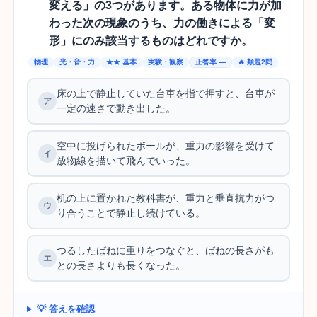
変える」の3つがあります。ある物体に力が加
わった次の現象のうち、力の働きによる「変
形」にのみ該当するものはどれですか。
物理
光・音・力
★★ 基本
実験・観察
正答率 —
🔥 類題2問
床の上で静止していた台車を指で押すと、台車が
一定の速さで動き出した。
空中に投げられたボールが、重力の影響を受けて
放物線を描いて飛んでいった。
机の上に置かれた教科書が、重力と垂直抗力がつ
り合うことで静止し続けている。
つるしたばねに重りをつなぐと、ばねの長さがも
との長さよりも長くなった。
💡 答えを確認