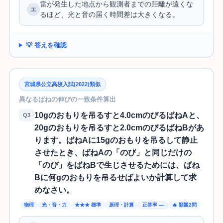
雷が発生した地点から観測者までの距離が遠くな
るほど、光と音の届く時間差は大きくなる。
💡 答えを確認
宮城県公立高校入試(2022)類似
異なるばねの伸びの一致条件算出
10gのおもりを吊るすと4.0cmのびるばねAと、
Q3
20gのおもりを吊るすと2.0cmのびるばねBがあ
ります。ばねAに15gのおもりを吊るして静止
させたとき、ばねAの「のび」と同じだけの
「のび」をばねBで生じさせるためには、ばね
Bに何gのおもりを吊るせばよいか計算して求
めなさい。
物理
光・音・力
★★★ 標準
原理・計算
正答率 —
🔥 類題2問