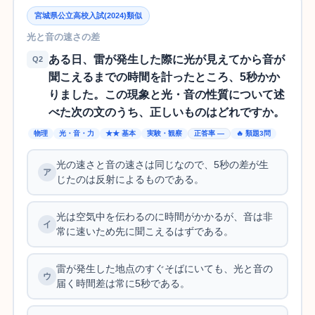
宮城県公立高校入試(2024)類似
光と音の速さの差
ある日、雷が発生した際に光が見えてから音が
Q2
聞こえるまでの時間を計ったところ、5秒かか
りました。この現象と光・音の性質について述
べた次の文のうち、正しいものはどれですか。
物理
光・音・力
★★ 基本
実験・観察
正答率 —
🔥 類題3問
光の速さと音の速さは同じなので、5秒の差が生
じたのは反射によるものである。
光は空気中を伝わるのに時間がかかるが、音は非
常に速いため先に聞こえるはずである。
雷が発生した地点のすぐそばにいても、光と音の
届く時間差は常に5秒である。