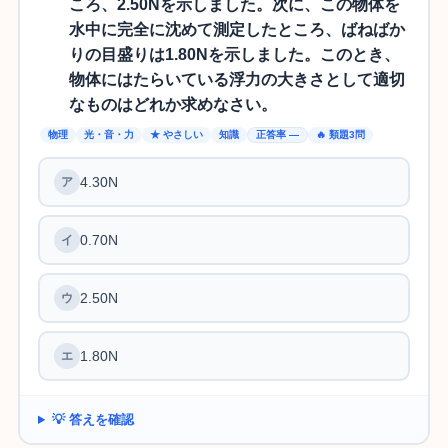
ころ、2.50Nを示しました。次に、この物体を
水中に完全に沈めて測定したところ、ばねばか
りの目盛りは1.80Nを示しました。このとき、
物体にはたらいている浮力の大きさとして適切
なものはどれか求めなさい。
物理
光・音・力
★ やさしい
知識
正答率 —
🔥 類題3問
4.30N
0.70N
2.50N
1.80N
💡 答えを確認