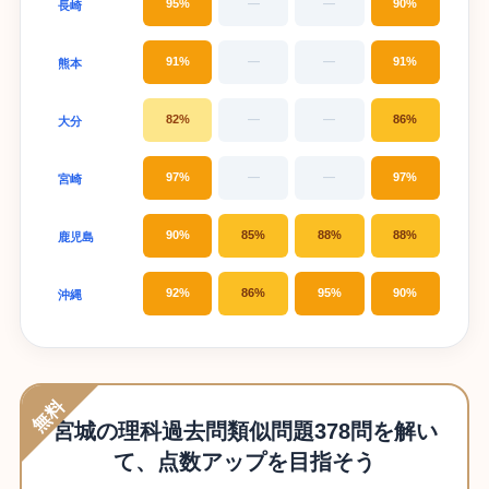
95%
—
—
90%
長崎
91%
—
—
91%
熊本
82%
—
—
86%
大分
97%
—
—
97%
宮崎
90%
85%
88%
88%
鹿児島
92%
86%
95%
90%
沖縄
無料
宮城の理科過去問類似問題378問を解い
て、点数アップを目指そう