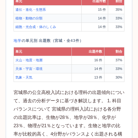
単元
出題件数
割合
遺伝・進化・生態系
15 件
35%
植物・動物の分類
14 件
33%
細胞・光合成・体のしくみ
14 件
33%
地学
の単元別 出題数（宮城・全43件）
単元
出題件数
割合
火山・地震・地層
16 件
37%
天体・宇宙・環境
14 件
33%
気象・天気
13 件
30%
宮城県の公立高校入試における理科の出題傾向につい
て、過去の分析データに基づき解説します。 1. 科目
バランスについて 宮城県の理科入試における各分野
の出題比率は、生物が28％、地学が28％、化学が
23％、物理が21％となっています。生物と地学の比
率が比較的高く、4分野がバランスよく出題される構