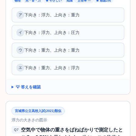
物理
光・音・力
★ やさしい
知識
正答率 —
🔥 類題2問
下向き：浮力、上向き：重力
下向き：浮力、上向き：圧力
下向き：重力、上向き：重力
下向き：重力、上向き：浮力
💡 答えを確認
宮城県公立高校入試(2021)類似
浮力の大きさの図示
空気中で物体の重さをばねばかりで測定したと
Q7