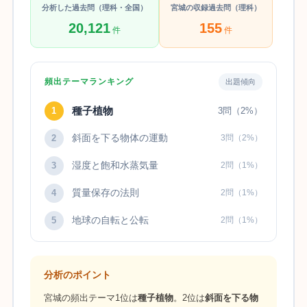
分析した過去問（理科・全国）
宮城の収録過去問（理科）
20,121
155
件
件
頻出テーマランキング
出題傾向
種子植物
1
3問（2%）
斜面を下る物体の運動
2
3問（2%）
湿度と飽和水蒸気量
3
2問（1%）
質量保存の法則
4
2問（1%）
地球の自転と公転
5
2問（1%）
分析のポイント
宮城の頻出テーマ1位は
種子植物
。2位は
斜面を下る物