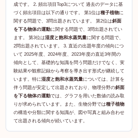
成です。 2. 頻出項目Top3について 過去のデータに基
づく頻出項目は以下の通りです。 第1位は
種子植物
に
関する問題で、3問出題されています。 第2位は
斜面
を下る物体の運動
に関する問題で、3問出題されてい
ます。 第3位は
湿度と飽和水蒸気量
に関する問題で、
2問出題されています。 3. 直近の出題年度の傾向につ
いて 2025年度、2024年度、2023年度の直近3年間の
傾向として、基礎的な知識を問う問題だけでなく、実
験結果や観察記録から考察を導き出す形式が継続して
います。特に
湿度と飽和水蒸気量
については、計算を
伴う問題が安定して出題されており、物理分野の
斜面
を下る物体の運動
では、グラフを用いた数値の読み取
りが求められています。また、生物分野では
種子植物
の構造や分類に関する知識が、図や写真と組み合わせ
て出題される傾向が続いています。