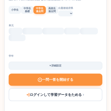
出題都道府県
中学生
中学生
高校生
小学生
基礎
過去問
過去問
単元
学年
▾
詳細設定
一問一答を開始する
ログインして学習データをためる