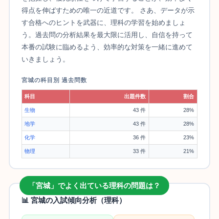
得点を伸ばすための唯一の近道です。 さあ、データが示
す合格へのヒントを武器に、理科の学習を始めましょ
う。過去問の分析結果を最大限に活用し、自信を持って
本番の試験に臨めるよう、効率的な対策を一緒に進めて
いきましょう。
宮城の科目別 過去問数
科目
出題件数
割合
生物
43 件
28%
地学
43 件
28%
化学
36 件
23%
物理
33 件
21%
「宮城」でよく出ている理科の問題は？
📊 宮城の入試傾向分析（理科）