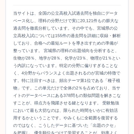
当サイトは、全国の公立高校入試過去問を独自にデータ
ベース化し、理科の分野だけで実に20,121件もの膨大な
過去問を徹底分析しています。その中でも、宮城県の公
立高校入試については155件の過去問を詳細に収録・解析
しており、合格への最短ルートを導き出すための準備が
整っています。 宮城県の理科の出題傾向を分析すると、
生物が28％、地学が28％、化学が23％、物理が21％とい
う内訳になっています。特定の分野に偏りすぎることな
く、4分野からバランスよく出題されるのが宮城の特徴で
す。特に注目すべきは、頻出テーマ第1位である「種子植
物」です。この単元だけで全体の2％を占めており、当サ
イトのデータベースにある378問もの類似問題を解きこな
すことが、得点力を飛躍させる鍵となります。 受験勉強
において最も大切なのは、限られた時間をいかに有効活
用するかということです。やみくもに全範囲を復習する
のではなく、こうしたデータに基づいた「出題のクセ」
を把握し、優先順位をつけて学習することが、効率よく