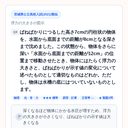
宮城県公立高校入試(2021)類似
浮力の大きさの図示
ばねばかりにつるした高さ7cmの円柱状の物体
Q8
を、水面から底面までの距離が8cmとなる深さ
まで沈めました。この状態から、物体をさらに
深い「水面から底面までの距離が12cm」の位
置まで移動させたとき、物体にはたらく浮力の
大きさと、ばねばかりが示す値の変化について
述べたものとして適切なものはどれか。ただ
し、物体は水槽の底にはついていないものとし
ます。
物理
光・音・力
★★★ 標準
原理・計算
正答率 —
🔥 類題3問
深くなるほど物体にかかる水圧が増すため、浮力
の大きさが小さくなり、ばねばかりの示す値は大
きくなる