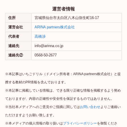
運営者情報
住所
宮城県仙台市太白区八木山弥生町16-17
運営会社
ARINA partners株式会社
代表者
高橋渉
連絡先
info@arinna.co.jp
連絡先②
0568-50-2677
※本記事はいちごドリル（ドメイン所有者：ARINA partners株式会社）と提
携する教材のPR情報を含んでおります。
※本記事に掲載している情報は、できる限り正確な情報を掲載するよう努め
ておりますが、内容の正確性や安全性を保証するものではありません。
※当社本メディアへのご意見やご指摘に関しては
お問い合わせ
よりご連絡い
ただけますようお願い致します。
※本メディアの個人情報の取り扱いは
プライバシーポリシー
を御覧くださ