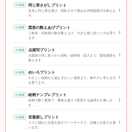
同じ形さがしプリント
小1程度
›
見本と同じ形を選び、回転させて重ねる空間認識力を鍛えま
す。
図形の数えあげプリント
小1程度
›
三角形・四角形の数を数え上げ、大きな形に気づく力を育て
ます。
点描写プリント
小1程度
›
点図形の写し取りから回転・線対称・拡大まで、図形感覚を
鍛えます。
めいろプリント
小1程度
›
やさしい迷路から超むずかしい迷路まで、集中力と考える力
を育てます。
絵柄ナンプレプリント
小1程度
›
絵柄で解く数独で、重複を避けて配置する論理力を養いま
す。
言葉探しプリント
小1程度
›
マスに隠れた言葉を探すワードサーチで、語彙と注意力を養
います。