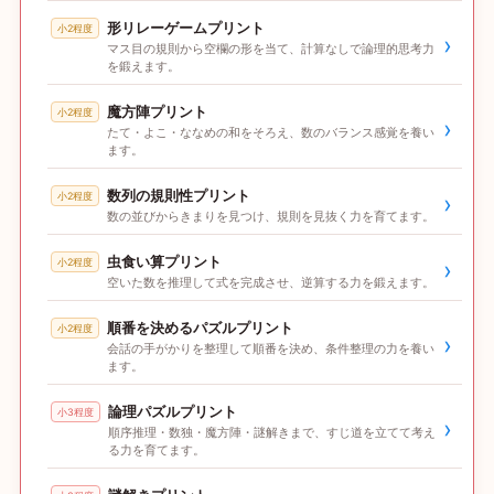
形リレーゲームプリント
小2程度
›
マス目の規則から空欄の形を当て、計算なしで論理的思考力
を鍛えます。
魔方陣プリント
小2程度
›
たて・よこ・ななめの和をそろえ、数のバランス感覚を養い
ます。
数列の規則性プリント
小2程度
›
数の並びからきまりを見つけ、規則を見抜く力を育てます。
虫食い算プリント
小2程度
›
空いた数を推理して式を完成させ、逆算する力を鍛えます。
順番を決めるパズルプリント
小2程度
›
会話の手がかりを整理して順番を決め、条件整理の力を養い
ます。
論理パズルプリント
小3程度
›
順序推理・数独・魔方陣・謎解きまで、すじ道を立てて考え
る力を育てます。