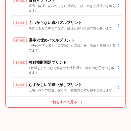
謎解きプリント
小3程度
›
暗号・論理・あみだくじに挑戦し、ひらめきと推理力を鍛え
ます。
ぶつからない線パズルプリント
小3程度
›
条件どおりに線をつなぎ、論理と試行錯誤の力を養います。
漢字穴埋めパズルプリント
小3程度
›
中央の一字を考えて二字熟語を完成させ、語彙と発想力を育
てます。
教科横断問題プリント
小3程度
›
4教科をまたぐなぞ解きや条件整理で、総合的な思考力を鍛
えます。
むずかしい間違い探しプリント
小3程度
›
上級レベルの間違い探しで、観察力と粘り強さを鍛えます。
一覧をすべて見る ›