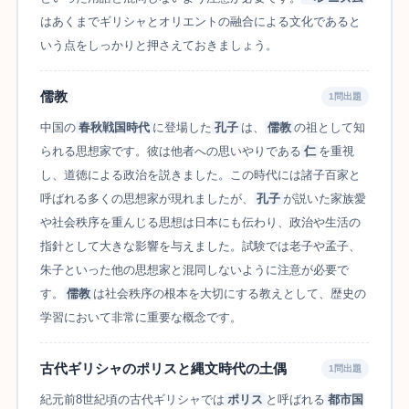
はあくまでギリシャとオリエントの融合による文化であると
いう点をしっかりと押さえておきましょう。
儒教
1問出題
中国の
春秋戦国時代
に登場した
孔子
は、
儒教
の祖として知
られる思想家です。彼は他者への思いやりである
仁
を重視
し、道徳による政治を説きました。この時代には諸子百家と
呼ばれる多くの思想家が現れましたが、
孔子
が説いた家族愛
や社会秩序を重んじる思想は日本にも伝わり、政治や生活の
指針として大きな影響を与えました。試験では老子や孟子、
朱子といった他の思想家と混同しないように注意が必要で
す。
儒教
は社会秩序の根本を大切にする教えとして、歴史の
学習において非常に重要な概念です。
古代ギリシャのポリスと縄文時代の土偶
1問出題
紀元前8世紀頃の古代ギリシャでは
ポリス
と呼ばれる
都市国