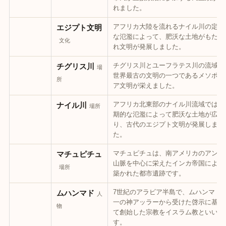
れました。
アフリカ大陸を流れるナイル川の定期
エジプト文明
な氾濫によって、肥沃な土地がもたら
文化
れ文明が発展しました。
チグリス川とユーフラテス川の流域で
チグリス川
場
世界最古の文明の一つであるメソポタ
所
ア文明が栄えました。
アフリカ北東部のナイル川流域では、
ナイル川
場所
期的な氾濫によって肥沃な土地が広が
り、古代のエジプト文明が発展しまし
た。
マチュピチュは、南アメリカのアンデ
マチュピチュ
山脈を中心に栄えたインカ帝国によっ
場所
築かれた都市遺跡です。
7世紀のアラビア半島で、ムハンマド
ムハンマド
人
一の神アッラーから受けた啓示に基づ
物
て創始した宗教をイスラム教といいま
す。