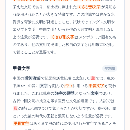
栄えた文明であり、粘土板に刻まれた
くさび形文字
が発明さ
れ使用されたことが大きな特徴です。この地域では豊かな水
資源を背景に文明が発達しました。試験ではインダス文明や
エジプト文明、中国文明といった他の大河文明と混同しない
よう注意が必要です。
くさび形文字
はメソポタミア固有のも
のであり、他の文明で発達した独自の文字とは明確に区別し
て覚えることが重要です。
甲骨文字
8問出題
中国の
黄河流域
で紀元前16世紀頃に成立した
殷
では、亀の
甲羅や牛の骨に
文字
を刻んで
占い
に用いる
甲骨文字
が使わ
れました。これは現在の
漢字の原型
となった
文字
であり、
古代中国文明の成立を示す重要な文化的遺産です。入試では
殷
の時代と結びつけて覚えることが大切ですが、秦や漢、隋
といった後の時代の王朝と混同しないよう注意が必要です。
甲骨文字
はあくまで殷の時代に使用された文字であることを