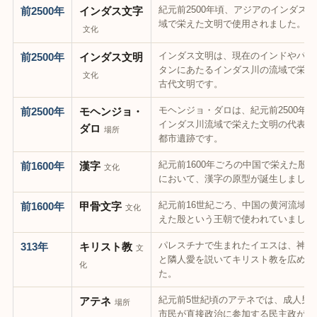
紀元前2500年頃、アジアのインダス
前2500年
インダス文字
域で栄えた文明で使用されました。
文化
インダス文明は、現在のインドやパキ
前2500年
インダス文明
タンにあたるインダス川の流域で栄え
文化
古代文明です。
モヘンジョ・ダロは、紀元前2500年
前2500年
モヘンジョ・
インダス川流域で栄えた文明の代表的
ダロ
場所
都市遺跡です。
紀元前1600年ごろの中国で栄えた殷
前1600年
漢字
文化
において、漢字の原型が誕生しました
紀元前16世紀ごろ、中国の黄河流域で
前1600年
甲骨文字
文化
えた殷という王朝で使われていました
パレスチナで生まれたイエスは、神の
313年
キリスト教
文
と隣人愛を説いてキリスト教を広めま
化
た。
紀元前5世紀頃のアテネでは、成人男
アテネ
場所
市民が直接政治に参加する民主政が行