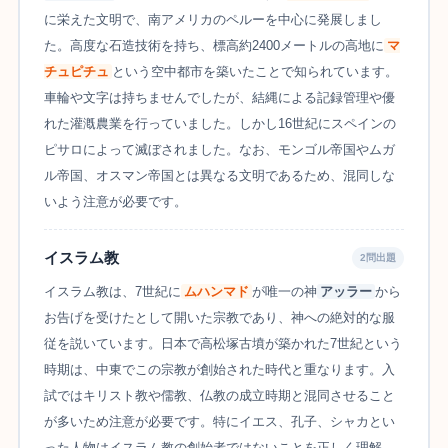
に栄えた文明で、南アメリカのペルーを中心に発展しまし
た。高度な石造技術を持ち、標高約2400メートルの高地に
マ
チュピチュ
という空中都市を築いたことで知られています。
車輪や文字は持ちませんでしたが、結縄による記録管理や優
れた灌漑農業を行っていました。しかし16世紀にスペインの
ピサロによって滅ぼされました。なお、モンゴル帝国やムガ
ル帝国、オスマン帝国とは異なる文明であるため、混同しな
いよう注意が必要です。
イスラム教
2問出題
イスラム教は、7世紀に
ムハンマド
が唯一の神
アッラー
から
お告げを受けたとして開いた宗教であり、神への絶対的な服
従を説いています。日本で高松塚古墳が築かれた7世紀という
時期は、中東でこの宗教が創始された時代と重なります。入
試ではキリスト教や儒教、仏教の成立時期と混同させること
が多いため注意が必要です。特にイエス、孔子、シャカとい
った人物はイスラム教の創始者ではないことを正しく理解