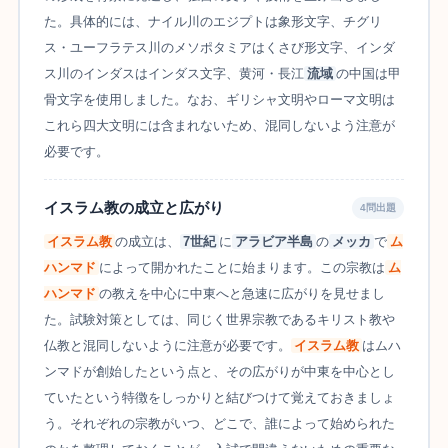
た。具体的には、ナイル川のエジプトは象形文字、チグリ
ス・ユーフラテス川のメソポタミアはくさび形文字、インダ
ス川のインダスはインダス文字、黄河・長江
流域
の中国は甲
骨文字を使用しました。なお、ギリシャ文明やローマ文明は
これら四大文明には含まれないため、混同しないよう注意が
必要です。
イスラム教の成立と広がり
4問出題
イスラム教
の成立は、
7世紀
に
アラビア半島
の
メッカ
で
ム
ハンマド
によって開かれたことに始まります。この宗教は
ム
ハンマド
の教えを中心に中東へと急速に広がりを見せまし
た。試験対策としては、同じく世界宗教であるキリスト教や
仏教と混同しないように注意が必要です。
イスラム教
はムハ
ンマドが創始したという点と、その広がりが中東を中心とし
ていたという特徴をしっかりと結びつけて覚えておきましょ
う。それぞれの宗教がいつ、どこで、誰によって始められた