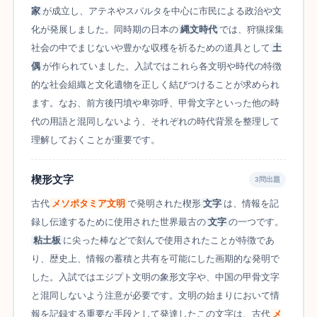
家
が成立し、アテネやスパルタを中心に市民による政治や文
化が発展しました。同時期の日本の
縄文時代
では、狩猟採集
社会の中でまじないや豊かな収穫を祈るための道具として
土
偶
が作られていました。入試ではこれら各文明や時代の特徴
的な社会組織と文化遺物を正しく結びつけることが求められ
ます。なお、前方後円墳や卑弥呼、甲骨文字といった他の時
代の用語と混同しないよう、それぞれの時代背景を整理して
理解しておくことが重要です。
楔形文字
3問出題
古代
メソポタミア文明
で発明された楔形
文字
は、情報を記
録し伝達するために使用された世界最古の
文字
の一つです。
粘土板
に尖った棒などで刻んで使用されたことが特徴であ
り、歴史上、情報の蓄積と共有を可能にした画期的な発明で
した。入試ではエジプト文明の象形文字や、中国の甲骨文字
と混同しないよう注意が必要です。文明の始まりにおいて情
報を記録する重要な手段として発達したこの文字は、古代
メ