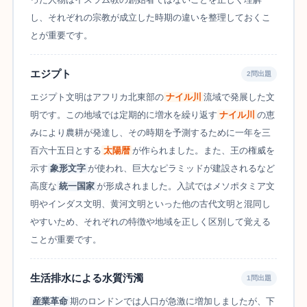
し、それぞれの宗教が成立した時期の違いを整理しておくこ
とが重要です。
エジプト
2問出題
エジプト文明はアフリカ北東部の
ナイル川
流域で発展した文
明です。この地域では定期的に増水を繰り返す
ナイル川
の恵
みにより農耕が発達し、その時期を予測するために一年を三
百六十五日とする
太陽暦
が作られました。また、王の権威を
示す
象形文字
が使われ、巨大なピラミッドが建設されるなど
高度な
統一国家
が形成されました。入試ではメソポタミア文
明やインダス文明、黄河文明といった他の古代文明と混同し
やすいため、それぞれの特徴や地域を正しく区別して覚える
ことが重要です。
生活排水による水質汚濁
1問出題
産業革命
期のロンドンでは人口が急激に増加しましたが、下