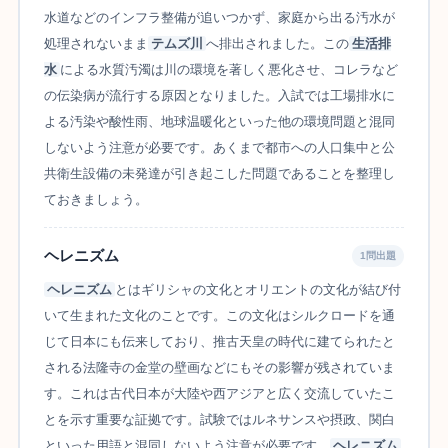
水道などのインフラ整備が追いつかず、家庭から出る汚水が
処理されないまま
テムズ川
へ排出されました。この
生活排
水
による水質汚濁は川の環境を著しく悪化させ、コレラなど
の伝染病が流行する原因となりました。入試では工場排水に
よる汚染や酸性雨、地球温暖化といった他の環境問題と混同
しないよう注意が必要です。あくまで都市への人口集中と公
共衛生設備の未発達が引き起こした問題であることを整理し
ておきましょう。
ヘレニズム
1問出題
ヘレニズム
とはギリシャの文化とオリエントの文化が結び付
いて生まれた文化のことです。この文化はシルクロードを通
じて日本にも伝来しており、推古天皇の時代に建てられたと
される法隆寺の金堂の壁画などにもその影響が残されていま
す。これは古代日本が大陸や西アジアと広く交流していたこ
とを示す重要な証拠です。試験ではルネサンスや摂政、関白
といった用語と混同しないよう注意が必要です。
ヘレニズム