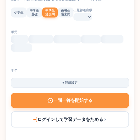
出題都道府県
中学生
中学生
高校生
小学生
基礎
過去問
過去問
単元
学年
▾
詳細設定
一問一答を開始する
ログインして学習データをためる