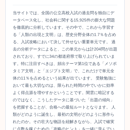
当サイトでは、全国の公立高校入試の過去問を独自にデ
ータベース化し、社会科に関する15,925件の膨大な問題
を徹底的に分析しています。その中で、これから学習す
る「人類の出現と文明」は、歴史分野全体の1.7％を占め
る、入試攻略において決して外せない重要単元です。 過
去の分析データによると、この単元からは計204問が出題
されており、すでに34の都道府県で取り上げられていま
す。特に注目すべきは、頻出テーマ第1位である「メソポ
タミア文明」と「エジプト文明」で、これだけで単元全
体の11％を占めるという結果が出ています。 受験勉強に
おいて最も大切なのは、限られた時間の中でいかに効率
よく得点源を増やすかということです。闇雲に暗記する
のではなく、こうしたデータに基づいた「出題の傾向」
を把握することが、合格への最短ルートとなります。 人
類がどのように誕生し、最初の文明がどのように形作ら
れたのか。その壮大な物語を紐解きながら、入試で確実
に点数を稼ぐための「攻略のヒント」を一緒に学んでい