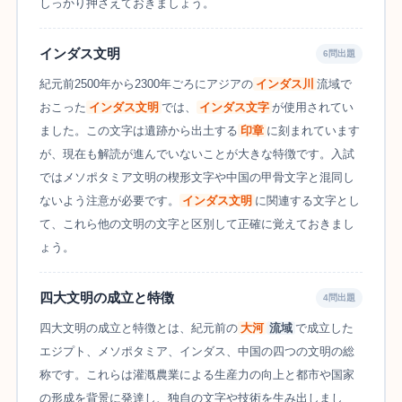
しっかり押さえておきましょう。
インダス文明
6問出題
紀元前2500年から2300年ごろにアジアの
インダス川
流域で
おこった
インダス文明
では、
インダス文字
が使用されてい
ました。この文字は遺跡から出土する
印章
に刻まれています
が、現在も解読が進んでいないことが大きな特徴です。入試
ではメソポタミア文明の楔形文字や中国の甲骨文字と混同し
ないよう注意が必要です。
インダス文明
に関連する文字とし
て、これら他の文明の文字と区別して正確に覚えておきまし
ょう。
四大文明の成立と特徴
4問出題
四大文明の成立と特徴とは、紀元前の
大河
流域
で成立した
エジプト、メソポタミア、インダス、中国の四つの文明の総
称です。これらは灌漑農業による生産力の向上と都市や国家
の形成を背景に発達し、独自の文字や技術を生み出しまし