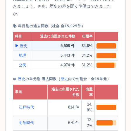
きましょう。さあ、歴史の扉を開く準備はできました
か。
📚 科目別の過去問数（社会 全15,925件）
科目
過去に出題された件数
出題率
▶
歴史
5,508 件
34.6%
地理
5,443 件
34.2%
公民
4,974 件
31.2%
📖
歴史
の単元別 過去問数（
歴史
内での割合・全19単元）
過去に出題された
出題
単元
件数
率
14.
江戸時代
814 件
8%
12.
明治時代
670 件
2%