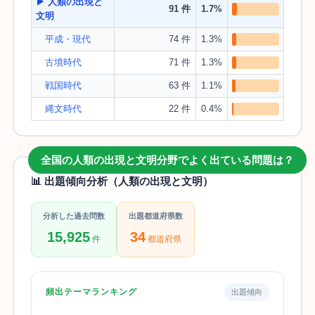
▶ 人類の出現と
91 件
1.7%
文明
平成・現代
74 件
1.3%
古墳時代
71 件
1.3%
戦国時代
63 件
1.1%
縄文時代
22 件
0.4%
全国の人類の出現と文明分野でよく出ている問題は？
📊 出題傾向分析（人類の出現と文明）
分析した過去問数
出題都道府県数
15,925
34
件
都道府県
頻出テーマランキング
出題傾向