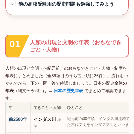
他の高校受験用の歴史問題も勉強してみよう
人類の出現と文明の年表（おもなでき
ごと・人物）
人類の出現と文明（〜紀元前）のおもなできごと・人物・制度を
年表にまとめました（全39項目のうち古い順に26件）。流れをつ
かんでから、下の一問一答で確認しましょう。日本の歴史
全体の
年表
（縄文〜令和）は →
日本の歴史年表
でまとめて確認できま
す。
年
できごと・人物
ひとこと
紀元前2500年頃、インダス川流域で
前2500年
インダス川
場
た古代文明をインダス文明といいます
所