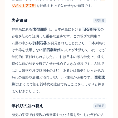
ソポタミア文明
を理解する上で欠かせない知識です。
岩宿遺跡
1問出題
群馬県にある
岩宿遺跡
は、日本列島における
旧石器時代
の
存在を初めて証明した重要な遺跡です。この場所で関東ロー
ム層の中から
打製石器
が発見されたことにより、日本列島に
は土器を使用しない
旧石器時代
の人々が生活していたことが
学術的に裏付けられました。これは日本の考古学史上、縄文
時代以前の歴史を確定させた極めて大きな成果です。入試で
は水田遺構や漢委奴国王の金印、あるいは鉄剣といった他の
時代の遺跡や遺物と混同しないよう注意が必要です。
岩宿遺
跡
はあくまで旧石器時代の遺跡であることをしっかりと押さ
えておきましょう。
年代順の並べ替え
1問出題
歴史の学習では複数の出来事や文化遺産を発生した年代の古