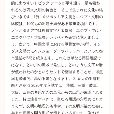
的に出やすいトピック データが示す通り、最も狙わ
れるのは四大文明の特色と、そこで生まれた文化の結
びつきです。特にメソポタミア文明とエジプト文明の
比較は、10問もの出題実績がある最重要項目です。
メソポタミアでは楔形文字と太陰暦、エジプトではヒ
エログリフと太陽暦というペアを確実に覚えましょ
う。次いで、中国文明における甲骨文字が8問、イン
ダス文明のモヘンジョ・ダロやハラッパーといった都
市遺跡が6問と続きます。これらは単なる用語暗記で
はなく、どの川の流域で発生し、どのような文字や暦
が使われたのかというセットで整理することが、得点
率を飛躍的に高める鍵となります。 2. 直近の出題動
向と注意点 2026年度入試では、茨城、三重、岐阜、
大阪、奈良の各県でこの単元からの出題が確認されま
した。特に注目すべきは、単なる用語の穴埋めにとど
まらず、文明の地理的条件や、その文明が後の社会に
与えた影響を問う形式が増えている点です。例えば、