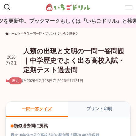
。ブックマークもしくは『いちごドリル』と検索してね♪
ホーム
中学生一問一答・プリント
社会
歴史
人類の出現と文明の一問一答問題
2026
｜中学歴史でよく出る高校入試・
7/21
定期テスト過去問
2026年2月28日
2026年7月21日
歴史
プリント印刷
一問一答クイズ
類似過去問に挑戦
最大
10
年分の
公立高校入試
の
類似過去問
70,487
件収録