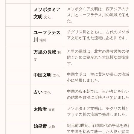
メソポタミア文明は、西アジアのチグ
メソポタミア
ス川とユーフラテス川の流域で栄えま
文明
文化
た。
チグリス川とともに、古代のメソポタ
ユーフラテス
ア文明が栄えた流域にある川です。
川
場所
万里の長城は、北方の遊牧民族の侵入
万里の長城
制
防ぐために築かれた大規模な防衛施設
度
す。
中国文明は、主に黄河や長江の流域を
中国文明
文化
心に発展しました。
中国の殷王朝では、王が占いを行い、
占い
文化
の結果を政治に反映させていました。
メソポタミア文明は、チグリス川とユ
太陰暦
文化
フラテス川の流域で発達しました。
紀元前3世紀、戦国時代の争乱を終わ
始皇帝
人物
て中国を初めて統一した人物が始皇帝