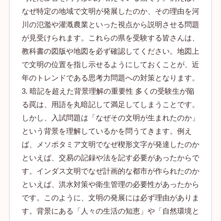
なぜ特定の地域で文明が発展したのか、その理由を河
川の氾濫や灌漑農業といった視点から説明させる問題
が見受けられます。これらの県を受験する皆さんは、
教科書の図版や地図を必ず確認してください。地図上
で文明の位置を指し示せるようにしておくことが、近
年のトレンドである思考力問題への対策となります。
3. 暗記を超えた背景理解の重要性 多くの受験生が陥
る罠は、用語を丸暗記して満足してしまうことです。
しかし、入試問題は「なぜその文明が生まれたのか」
という背景を理解しているかを問うてきます。例え
ば、メソポタミア文明でなぜ楔形文字が発達したのか
といえば、交易の記録や法を記す必要があったからで
す。インダス文明でなぜ計画的な都市が作られたのか
といえば、洪水対策や衛生管理の必要性があったから
です。このように、文明の発展には必ず理由がありま
す。背景にある「人々の生活の知恵」や「自然環境と