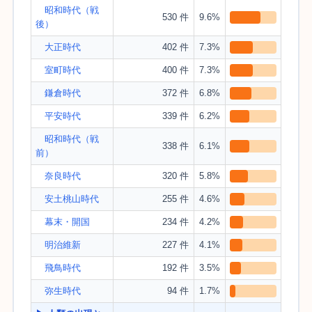
昭和時代（戦
530 件
9.6%
後）
大正時代
402 件
7.3%
室町時代
400 件
7.3%
鎌倉時代
372 件
6.8%
平安時代
339 件
6.2%
昭和時代（戦
338 件
6.1%
前）
奈良時代
320 件
5.8%
安土桃山時代
255 件
4.6%
幕末・開国
234 件
4.2%
明治維新
227 件
4.1%
飛鳥時代
192 件
3.5%
弥生時代
94 件
1.7%