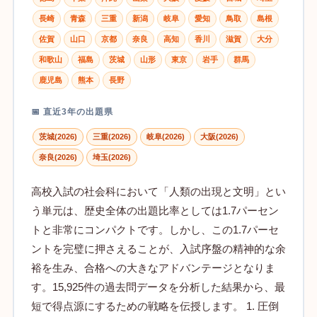
長崎
青森
三重
新潟
岐阜
愛知
鳥取
島根
佐賀
山口
京都
奈良
高知
香川
滋賀
大分
和歌山
福島
茨城
山形
東京
岩手
群馬
鹿児島
熊本
長野
📅 直近3年の出題県
茨城(2026)
三重(2026)
岐阜(2026)
大阪(2026)
奈良(2026)
埼玉(2026)
高校入試の社会科において「人類の出現と文明」とい
う単元は、歴史全体の出題比率としては1.7パーセン
トと非常にコンパクトです。しかし、この1.7パーセ
ントを完璧に押さえることが、入試序盤の精神的な余
裕を生み、合格への大きなアドバンテージとなりま
す。15,925件の過去問データを分析した結果から、最
短で得点源にするための戦略を伝授します。 1. 圧倒