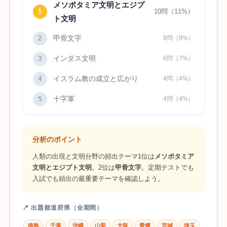
メソポタミア文明とエジプ
1
10問（11%）
ト文明
甲骨文字
2
8問（9%）
インダス文明
3
6問（7%）
イスラム教の成立と広がり
4
4問（4%）
十字軍
5
4問（4%）
分析のポイント
人類の出現と文明分野の頻出テーマ1位は
メソポタミア
文明とエジプト文明
。2位は
甲骨文字
。定期テストでも
入試でも頻出の最重要テーマを確認しよう。
📍 出題都道府県（全期間）
徳島
千葉
沖縄
山梨
大阪
愛媛
宮城
埼玉