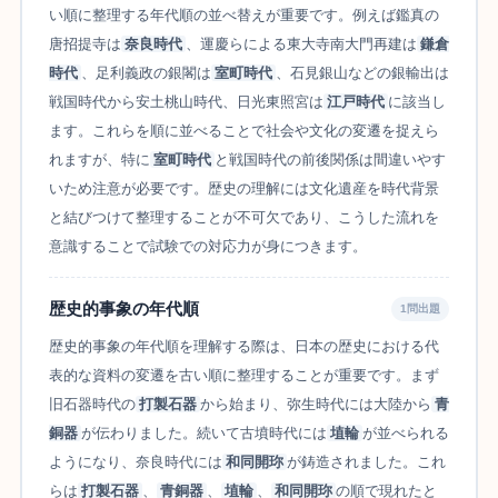
い順に整理する年代順の並べ替えが重要です。例えば鑑真の
唐招提寺は
奈良時代
、運慶らによる東大寺南大門再建は
鎌倉
時代
、足利義政の銀閣は
室町時代
、石見銀山などの銀輸出は
戦国時代から安土桃山時代、日光東照宮は
江戸時代
に該当し
ます。これらを順に並べることで社会や文化の変遷を捉えら
れますが、特に
室町時代
と戦国時代の前後関係は間違いやす
いため注意が必要です。歴史の理解には文化遺産を時代背景
と結びつけて整理することが不可欠であり、こうした流れを
意識することで試験での対応力が身につきます。
歴史的事象の年代順
1問出題
歴史的事象の年代順を理解する際は、日本の歴史における代
表的な資料の変遷を古い順に整理することが重要です。まず
旧石器時代の
打製石器
から始まり、弥生時代には大陸から
青
銅器
が伝わりました。続いて古墳時代には
埴輪
が並べられる
ようになり、奈良時代には
和同開珎
が鋳造されました。これ
らは
打製石器
、
青銅器
、
埴輪
、
和同開珎
の順で現れたと