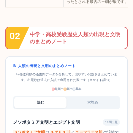
ったとされる最古の王朝が殷です。
中学・高校受験歴史人類の出現と文明
のまとめノート
📝 人類の出現と文明のまとめノート
47都道府県の過去問データを分析して、出やすい問題をまとめていま
す。出題数は過去に入試で出題された数です（当サイト調べ）
超頻出
頻出
基本
読む
穴埋め
メソポタミア文明とエジプト文明
10問出題
メソポタミア文明
は
チグリス川
と
ユーフラテス川
の流域で