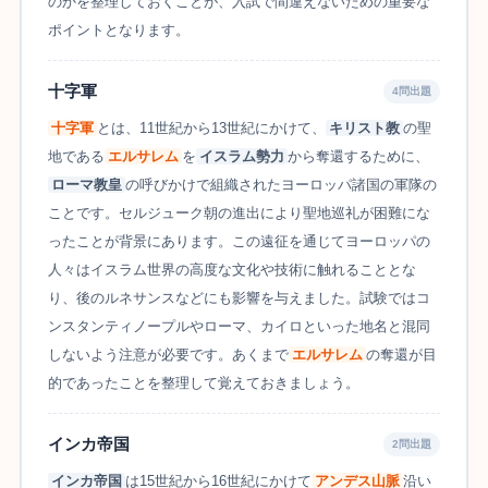
のかを整理しておくことが、入試で間違えないための重要な
ポイントとなります。
十字軍
4問出題
十字軍
とは、11世紀から13世紀にかけて、
キリスト教
の聖
地である
エルサレム
を
イスラム勢力
から奪還するために、
ローマ教皇
の呼びかけで組織されたヨーロッパ諸国の軍隊の
ことです。セルジューク朝の進出により聖地巡礼が困難にな
ったことが背景にあります。この遠征を通じてヨーロッパの
人々はイスラム世界の高度な文化や技術に触れることとな
り、後のルネサンスなどにも影響を与えました。試験ではコ
ンスタンティノープルやローマ、カイロといった地名と混同
しないよう注意が必要です。あくまで
エルサレム
の奪還が目
的であったことを整理して覚えておきましょう。
インカ帝国
2問出題
インカ帝国
は15世紀から16世紀にかけて
アンデス山脈
沿い