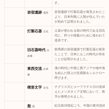
す。
岩宿遺跡で打製石器が発見されたこと
岩宿遺跡
場所
より、日本列島に人類が住んでいたこ
が初めて証明されました。
土器が使われる前の時代である旧石器
打製石器
文化
代に、狩りや採集のために使われてい
道具です。
群馬県の岩宿遺跡で打製石器が発見さ
旧石器時代
出
たことで、日本にもこの時代が存在し
来事
ことが証明されました。
漢の時代に中国と西アジアや地中海地
東西交流
出来
を結んだ陸上の交易路をシルクロード
事
呼びます。
チグリス川とユーフラテス川の流域で
楔形文字
文化
えたメソポタミア文明において、楔形
字が発明されました。
紀元前16世紀ごろ、中国の黄河流域で
殷
国