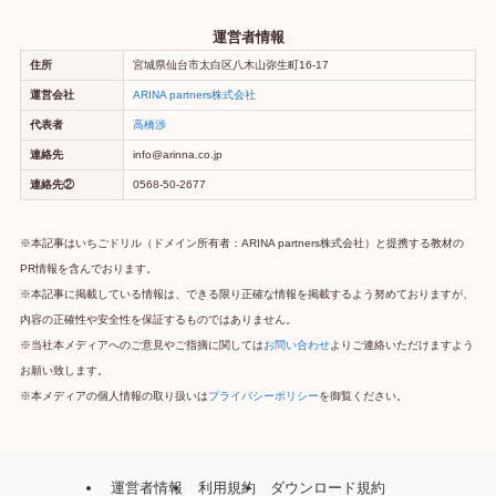
運営者情報
住所
宮城県仙台市太白区八木山弥生町16-17
運営会社
ARINA partners株式会社
代表者
高橋渉
連絡先
info@arinna.co.jp
連絡先②
0568-50-2677
※本記事はいちごドリル（ドメイン所有者：ARINA partners株式会社）と提携する教材の
PR情報を含んでおります。
※本記事に掲載している情報は、できる限り正確な情報を掲載するよう努めておりますが、
内容の正確性や安全性を保証するものではありません。
※当社本メディアへのご意見やご指摘に関しては
お問い合わせ
よりご連絡いただけますよう
お願い致します。
※本メディアの個人情報の取り扱いは
プライバシーポリシー
を御覧ください。
運営者情報
利用規約
ダウンロード規約