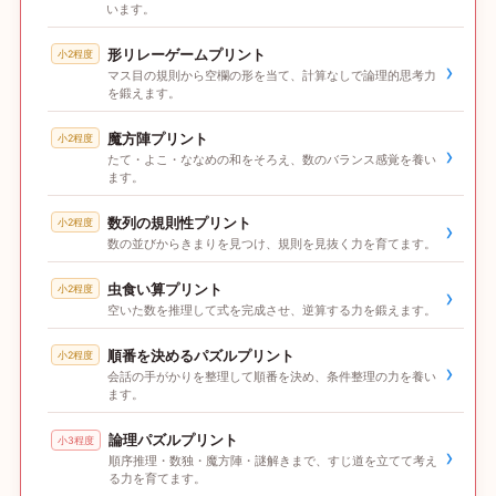
います。
形リレーゲームプリント
小2程度
›
マス目の規則から空欄の形を当て、計算なしで論理的思考力
を鍛えます。
魔方陣プリント
小2程度
›
たて・よこ・ななめの和をそろえ、数のバランス感覚を養い
ます。
数列の規則性プリント
小2程度
›
数の並びからきまりを見つけ、規則を見抜く力を育てます。
虫食い算プリント
小2程度
›
空いた数を推理して式を完成させ、逆算する力を鍛えます。
順番を決めるパズルプリント
小2程度
›
会話の手がかりを整理して順番を決め、条件整理の力を養い
ます。
論理パズルプリント
小3程度
›
順序推理・数独・魔方陣・謎解きまで、すじ道を立てて考え
る力を育てます。