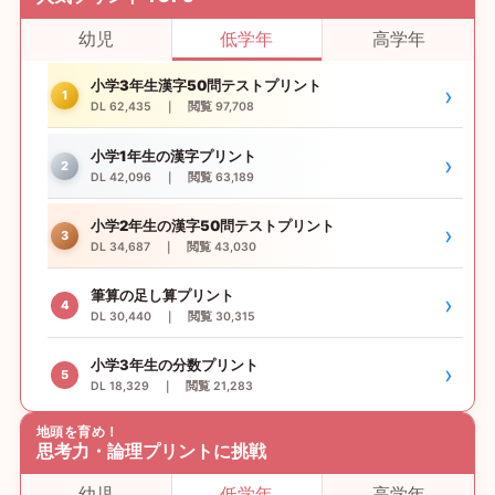
幼児
低学年
高学年
小学3年生漢字50問テストプリント
›
1
DL 62,435 ｜ 閲覧 97,708
小学1年生の漢字プリント
›
2
DL 42,096 ｜ 閲覧 63,189
小学2年生の漢字50問テストプリント
›
3
DL 34,687 ｜ 閲覧 43,030
筆算の足し算プリント
›
4
DL 30,440 ｜ 閲覧 30,315
小学3年生の分数プリント
›
5
DL 18,329 ｜ 閲覧 21,283
地頭を育め！
思考力・論理プリントに挑戦
幼児
低学年
高学年