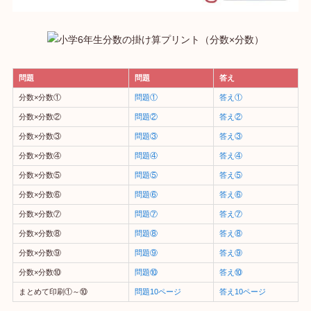
問題
問題
答え
分数×分数①
問題①
答え①
分数×分数②
問題②
答え②
分数×分数③
問題③
答え③
分数×分数④
問題④
答え④
分数×分数⑤
問題⑤
答え⑤
分数×分数⑥
問題⑥
答え⑥
分数×分数⑦
問題⑦
答え⑦
分数×分数⑧
問題⑧
答え⑧
分数×分数⑨
問題⑨
答え⑨
分数×分数⑩
問題⑩
答え⑩
まとめて印刷①～⑩
問題10ページ
答え10ページ