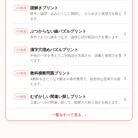
謎解きプリント
小3程度
›
暗号・論理・あみだくじに挑戦し、ひらめきと推理力を鍛え
ます。
ぶつからない線パズルプリント
小3程度
›
条件どおりに線をつなぎ、論理と試行錯誤の力を養います。
漢字穴埋めパズルプリント
小3程度
›
中央の一字を考えて二字熟語を完成させ、語彙と発想力を育
てます。
教科横断問題プリント
小3程度
›
4教科をまたぐなぞ解きや条件整理で、総合的な思考力を鍛
えます。
むずかしい間違い探しプリント
小3程度
›
上級レベルの間違い探しで、観察力と粘り強さを鍛えます。
一覧をすべて見る ›