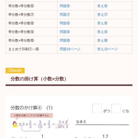
帯分数×帯分数⑥
問題⑥
答え⑥
帯分数×帯分数⑦
問題⑦
答え⑦
帯分数×帯分数⑧
問題⑧
答え⑧
帯分数×帯分数⑨
問題⑨
答え⑨
帯分数×帯分数⑩
問題⑩
答え⑩
まとめて印刷①～⑩
問題10ページ
答え10ページ
分数の掛け算（小数×分数）