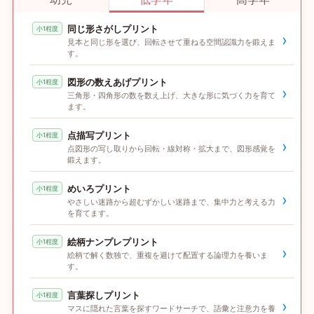
同じ形さがしプリント
小1程度
›
見本と同じ形を選び、回転させて重ねる空間認識力を鍛えま
す。
図形の数えあげプリント
小1程度
›
三角形・四角形の数を数え上げ、大きな形に気づく力を育て
ます。
点描写プリント
小1程度
›
点図形の写し取りから回転・線対称・拡大まで、図形感覚を
鍛えます。
めいろプリント
小1程度
›
やさしい迷路から超むずかしい迷路まで、集中力と考える力
を育てます。
絵柄ナンプレプリント
小1程度
›
絵柄で解く数独で、重複を避けて配置する論理力を養いま
す。
言葉探しプリント
小1程度
›
マスに隠れた言葉を探すワードサーチで、語彙と注意力を養