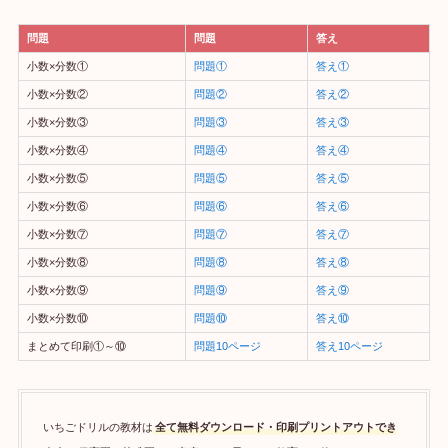
問題
問題
答え
小数×分数①
問題①
答え①
小数×分数②
問題②
答え②
小数×分数③
問題③
答え③
小数×分数④
問題④
答え④
小数×分数⑤
問題⑤
答え⑤
小数×分数⑥
問題⑥
答え⑥
小数×分数⑦
問題⑦
答え⑦
小数×分数⑧
問題⑧
答え⑧
小数×分数⑨
問題⑨
答え⑨
小数×分数⑩
問題⑩
答え⑩
まとめて印刷①～⑩
問題10ページ
答え10ページ
いちごドリルの教材は
全て無料ダウンロード・印刷プリントアウトでき