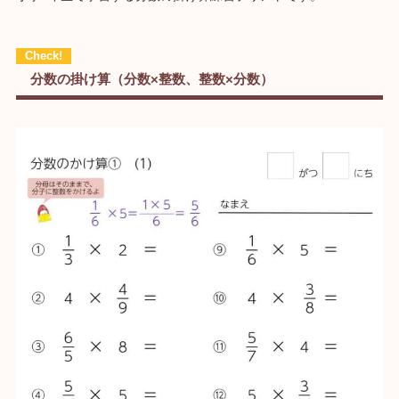
分数の掛け算（分数×整数、整数×分数）