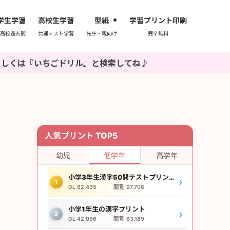
学生学習
高校生学習
型紙
学習プリント印刷
高校過去問
共通テスト学習
先生・親向け
完全無料
ごドリル』と検索してね♪
人気プリント TOP5
幼児
低学年
高学年
小学3年生漢字50問テストプリント
›
1
DL 62,435 ｜ 閲覧 97,708
小学1年生の漢字プリント
›
2
DL 42,096 ｜ 閲覧 63,189