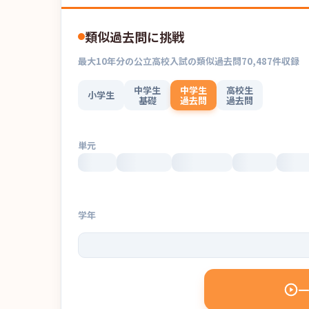
類似過去問に挑戦
最大
10
年分の
公立高校入試
の
類似過去問
70,487
件収録
中学生
中学生
高校生
小学生
基礎
過去問
過去問
単元
学年
一