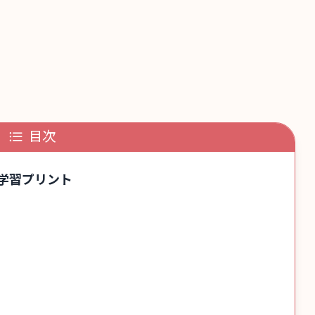
目次
学習プリント
）