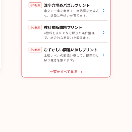
漢字穴埋めパズルプリント
小3程度
›
中央の一字を考えて二字熟語を完成さ
せ、語彙と発想力を育てます。
教科横断問題プリント
小3程度
›
4教科をまたぐなぞ解きや条件整理
で、総合的な思考力を鍛えます。
むずかしい間違い探しプリント
小3程度
›
上級レベルの間違い探しで、観察力と
粘り強さを鍛えます。
一覧をすべて見る ›