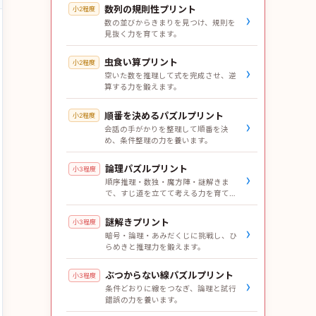
数列の規則性プリント
小2程度
›
数の並びからきまりを見つけ、規則を
見抜く力を育てます。
虫食い算プリント
小2程度
›
空いた数を推理して式を完成させ、逆
算する力を鍛えます。
順番を決めるパズルプリント
小2程度
›
会話の手がかりを整理して順番を決
め、条件整理の力を養います。
論理パズルプリント
小3程度
›
順序推理・数独・魔方陣・謎解きま
で、すじ道を立てて考える力を育てま
す。
謎解きプリント
小3程度
›
暗号・論理・あみだくじに挑戦し、ひ
らめきと推理力を鍛えます。
ぶつからない線パズルプリント
小3程度
›
条件どおりに線をつなぎ、論理と試行
錯誤の力を養います。