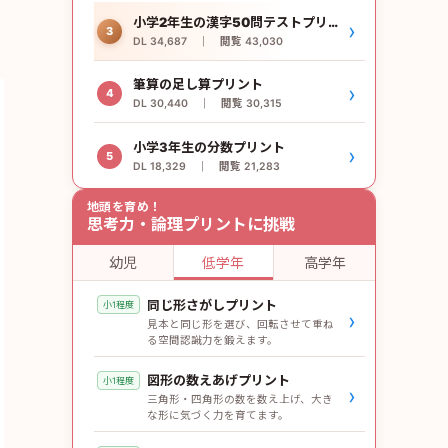
小学2年生の漢字50問テストプリント
›
3
DL 34,687 ｜ 閲覧 43,030
筆算の足し算プリント
›
4
DL 30,440 ｜ 閲覧 30,315
小学3年生の分数プリント
›
5
DL 18,329 ｜ 閲覧 21,283
地頭を育め！
思考力・論理プリントに挑戦
幼児
低学年
高学年
同じ形さがしプリント
小1程度
›
見本と同じ形を選び、回転させて重ね
る空間認識力を鍛えます。
図形の数えあげプリント
小1程度
›
三角形・四角形の数を数え上げ、大き
な形に気づく力を育てます。