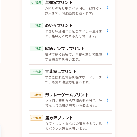
点描写プリント
小1程度
›
点図形の写し取りから回転・線対称・
拡大まで、図形感覚を鍛えます。
めいろプリント
小1程度
›
やさしい迷路から超むずかしい迷路ま
で、集中力と考える力を育てます。
絵柄ナンプレプリント
小1程度
›
絵柄で解く数独で、重複を避けて配置
する論理力を養います。
言葉探しプリント
小1程度
›
マスに隠れた言葉を探すワードサーチ
で、語彙と注意力を養います。
形リレーゲームプリント
小2程度
›
マス目の規則から空欄の形を当て、計
算なしで論理的思考力を鍛えます。
魔方陣プリント
小2程度
›
たて・よこ・ななめの和をそろえ、数
のバランス感覚を養います。