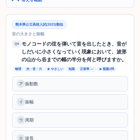
熊本県公立高校入試(2023)類似
音の大きさと振幅
モノコードの弦を弾いて音を出したとき、音が
Q9
しだいに小さくなっていく現象において、波形
の山から谷までの幅の半分を何と呼びますか。
物理
光・音・力
★ やさしい
知識
正答率 —
🔥 類題3問
振動数
振幅
周期
波長