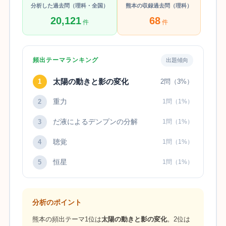
分析した過去問（理科・全国）
熊本の収録過去問（理科）
20,121
68
件
件
頻出テーマランキング
出題傾向
太陽の動きと影の変化
1
2問（3%）
重力
2
1問（1%）
だ液によるデンプンの分解
3
1問（1%）
聴覚
4
1問（1%）
恒星
5
1問（1%）
分析のポイント
熊本の頻出テーマ1位は
太陽の動きと影の変化
。2位は