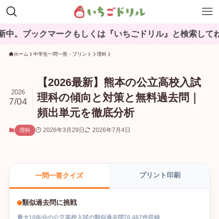
クマークもしくは『いちごドリル』と検索してね♪
ホーム
中学生一問一答・プリント
理科
【2026最新】熊本の公立高校入試
2026
理科の傾向と対策と無料過去問｜
7/04
頻出単元を徹底分析
2026年3月29日
2026年7月4日
理科
プリント印刷
一問一答クイズ
類似過去問に挑戦
最大
10
年分の
公立高校入試
の
類似過去問
70,487
件収録