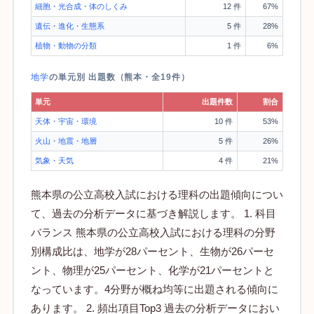
細胞・光合成・体のしくみ
12 件
67%
遺伝・進化・生態系
5 件
28%
植物・動物の分類
1 件
6%
地学
の単元別 出題数（熊本・全19件）
単元
出題件数
割合
天体・宇宙・環境
10 件
53%
火山・地震・地層
5 件
26%
気象・天気
4 件
21%
熊本県の公立高校入試における理科の出題傾向につい
て、過去の分析データに基づき解説します。 1. 科目
バランス 熊本県の公立高校入試における理科の分野
別構成比は、地学が28パーセント、生物が26パーセ
ント、物理が25パーセント、化学が21パーセントと
なっています。4分野が概ね均等に出題される傾向に
あります。 2. 頻出項目Top3 過去の分析データにおい