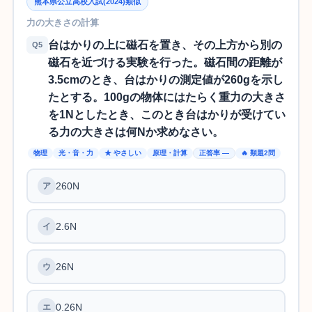
熊本県公立高校入試(2024)類似
力の大きさの計算
台はかりの上に磁石を置き、その上方から別の
Q5
磁石を近づける実験を行った。磁石間の距離が
3.5cmのとき、台はかりの測定値が260gを示し
たとする。100gの物体にはたらく重力の大きさ
を1Nとしたとき、このとき台はかりが受けてい
る力の大きさは何Nか求めなさい。
物理
光・音・力
★ やさしい
原理・計算
正答率 —
🔥 類題2問
260N
2.6N
26N
0.26N