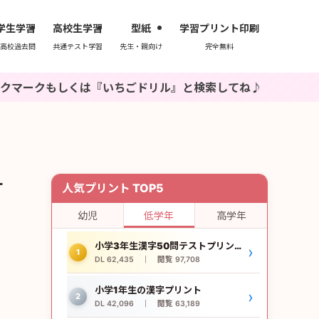
学生学習
高校生学習
型紙
学習プリント印刷
高校過去問
共通テスト学習
先生・親向け
完全無料
は『いちごドリル』と検索してね♪
サ
人気プリント TOP5
幼児
低学年
高学年
小学3年生漢字50問テストプリント
›
1
DL 62,435 ｜ 閲覧 97,708
小学1年生の漢字プリント
›
2
DL 42,096 ｜ 閲覧 63,189