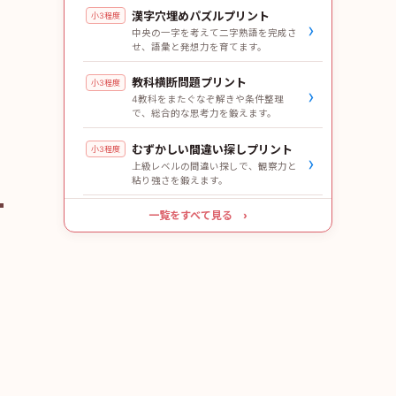
漢字穴埋めパズルプリント
小3程度
›
中央の一字を考えて二字熟語を完成さ
せ、語彙と発想力を育てます。
教科横断問題プリント
小3程度
›
4教科をまたぐなぞ解きや条件整理
で、総合的な思考力を鍛えます。
むずかしい間違い探しプリント
小3程度
›
上級レベルの間違い探しで、観察力と
粘り強さを鍛えます。
一覧をすべて見る ›