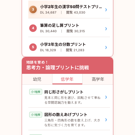
小学2年生の漢字50問テストプリント
›
3
DL 34,687 ｜ 閲覧 43,030
筆算の足し算プリント
›
4
DL 30,440 ｜ 閲覧 30,315
小学3年生の分数プリント
›
5
DL 18,329 ｜ 閲覧 21,283
地頭を育め！
思考力・論理プリントに挑戦
幼児
低学年
高学年
同じ形さがしプリント
小1程度
›
見本と同じ形を選び、回転させて重ね
る空間認識力を鍛えます。
図形の数えあげプリント
小1程度
›
三角形・四角形の数を数え上げ、大き
な形に気づく力を育てます。