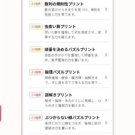
数列の規則性プリント
小2程度
›
数の並びからきまりを見つけ、規則を
見抜く力を育てます。
虫食い算プリント
小2程度
›
空いた数を推理して式を完成させ、逆
算する力を鍛えます。
順番を決めるパズルプリント
小2程度
›
会話の手がかりを整理して順番を決
め、条件整理の力を養います。
論理パズルプリント
小3程度
›
順序推理・数独・魔方陣・謎解きま
で、すじ道を立てて考える力を育てま
す。
謎解きプリント
小3程度
›
暗号・論理・あみだくじに挑戦し、ひ
らめきと推理力を鍛えます。
ぶつからない線パズルプリント
小3程度
›
条件どおりに線をつなぎ、論理と試行
錯誤の力を養います。