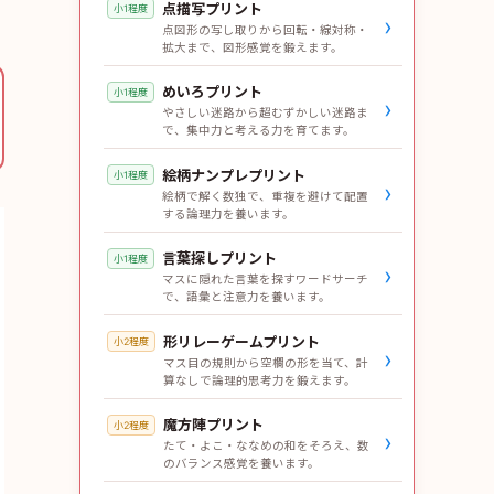
点描写プリント
小1程度
›
点図形の写し取りから回転・線対称・
拡大まで、図形感覚を鍛えます。
めいろプリント
小1程度
›
やさしい迷路から超むずかしい迷路ま
で、集中力と考える力を育てます。
絵柄ナンプレプリント
小1程度
›
絵柄で解く数独で、重複を避けて配置
する論理力を養います。
言葉探しプリント
小1程度
›
マスに隠れた言葉を探すワードサーチ
で、語彙と注意力を養います。
形リレーゲームプリント
小2程度
›
マス目の規則から空欄の形を当て、計
算なしで論理的思考力を鍛えます。
魔方陣プリント
小2程度
›
たて・よこ・ななめの和をそろえ、数
のバランス感覚を養います。