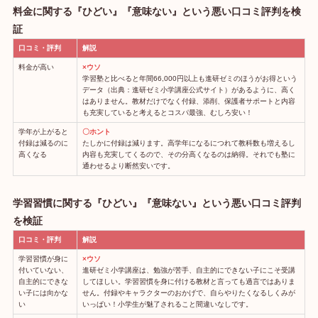
料金に関する『ひどい』『意味ない』という悪い口コミ評判を検
証
口コミ・評判
解説
料金が高い
×ウソ
学習塾と比べると年間66,000円以上も進研ゼミのほうがお得という
データ（出典：進研ゼミ小学講座公式サイト）があるように、高く
はありません。教材だけでなく付録、添削、保護者サポートと内容
も充実していると考えるとコスパ最強、むしろ安い！
学年が上がると
〇ホント
付録は減るのに
たしかに付録は減ります。高学年になるにつれて教科数も増えるし
高くなる
内容も充実してくるので、その分高くなるのは納得。それでも塾に
通わせるより断然安いです。
学習習慣に関する『ひどい』『意味ない』という悪い口コミ評判
を検証
口コミ・評判
解説
学習習慣が身に
×ウソ
付いていない、
進研ゼミ小学講座は、勉強が苦手、自主的にできない子にこそ受講
自主的にできな
してほしい。学習習慣を身に付ける教材と言っても過言ではありま
い子には向かな
せん。付録やキャラクターのおかげで、自らやりたくなるしくみが
い
いっぱい！小学生が魅了されること間違いなしです。