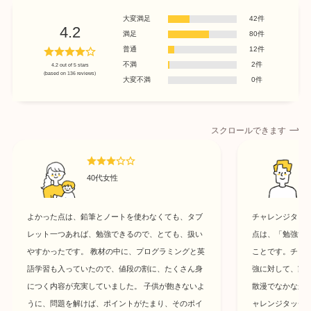
大変満足
42件
4.2
満足
80件
普通
12件
不満
2件
4.2 out of 5 stars
(based on 136 reviews)
大変不満
0件
スクロールできます
40代女性
よかった点は、鉛筆とノートを使わなくても、タブ
チャレンジタッ
レット一つあれば、勉強できるので、とても、扱い
点は、「勉強す
やすかったです。 教材の中に、プログラミングと英
ことです。チャ
語学習も入っていたので、値段の割に、たくさん身
強に対して、家
につく内容が充実していました。 子供が飽きないよ
散漫でなかなか
うに、問題を解けば、ポイントがたまり、そのポイ
ャレンジタッチ