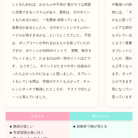
ントをためれば、おもちゃや子供が 喜びそうな雑貨
や勉強への好奇
に交換できるシステムがあり、最初は、そのポイン
的には、「タブ
トをためるために、一生懸命 頑張っていました。
かなと思ってい
改善点があるとしたら、そのポイントシステムのハ
シビアな部分も
ードルが高すぎるかな…というところでした。 子供
もズレていると
は、ポップコーンが作れるおもちゃを狙っていたの
ともう一度書き
ですが、ポイントが1000ポイントで、 実際、毎月タ
タブレットに書
ブレットをして、たまるのは20～30ポイントほどで
したが、慣れて
す。 もうすこし、ポイントがたまりやすい仕組みだ
も上手くなって
ったらよかったのになぁっと思いました。 タブレッ
ます。タッチペ
トをしている間は、学校のテストも上がって、チャ
とができますし
レンジタッチで勉強したところが、 テストで出たよ
容になっている
～っと喜んでいました。
思っています。
メリット
デメリット
教材が楽しい
副教材で物が増える
学習習慣が身に付く