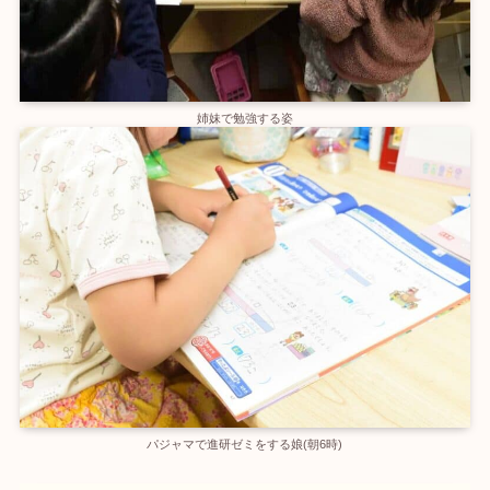
姉妹で勉強する姿
パジャマで進研ゼミをする娘(朝6時)