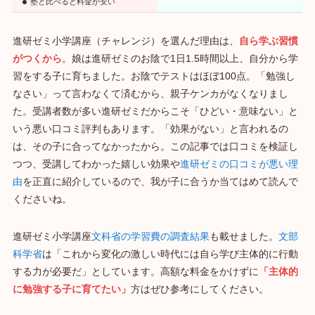
塾と比べると料金が安い
進研ゼミ小学講座（チャレンジ）を選んだ理由は、
自ら学ぶ習慣
がつくから
。娘は進研ゼミのお陰で1日1.5時間以上、自分から学
習をする子に育ちました。お陰でテストはほぼ100点。「勉強し
なさい」って言わなくて済むから、親子ケンカがなくなりまし
た。受講者数が多い進研ゼミだからこそ「ひどい・意味ない」と
いう悪い口コミ評判もあります。「効果がない」と言われるの
は、その子に合ってなかったから。この記事では口コミを検証し
つつ、受講してわかった嬉しい効果や
進研ゼミの口コミが悪い理
由
を正直に紹介しているので、我が子に合うか当てはめて読んで
くださいね。
進研ゼミ小学講座
文科省の学習費の調査結果
も載せました。
文部
科学省
は「これから変化の激しい時代には自ら学び主体的に行動
する力が必要だ」としています。高額な料金をかけずに
「主体的
に勉強する子に育てたい」
方はぜひ参考にしてください。