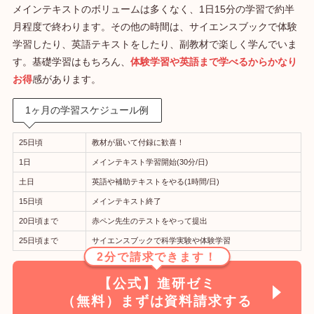
メインテキストのボリュームは多くなく、1日15分の学習で約半
月程度で終わります。その他の時間は、サイエンスブックで体験
学習したり、英語テキストをしたり、副教材で楽しく学んでいま
す。基礎学習はもちろん、
体験学習や英語まで学べるからかなり
お得
感があります。
1ヶ月の学習スケジュール例
25日頃
教材が届いて付録に歓喜！
1日
メインテキスト学習開始(30分/日)
土日
英語や補助テキストをやる(1時間/日)
15日頃
メインテキスト終了
20日頃まで
赤ペン先生のテストをやって提出
25日頃まで
サイエンスブックで科学実験や体験学習
2分で請求できます！
【公式】進研ゼミ
（無料）まずは資料請求する