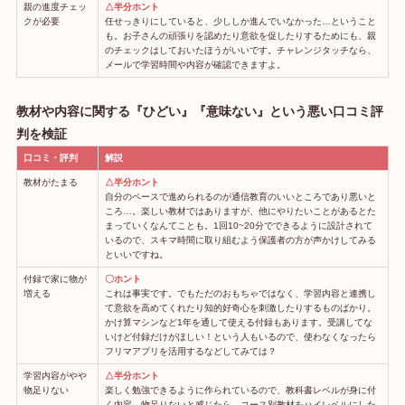
親の進度チェッ
△半分ホント
クが必要
任せっきりにしていると、少ししか進んでいなかった…ということ
も。お子さんの頑張りを認めたり意欲を促したりするためにも、親
のチェックはしておいたほうがいいです。チャレンジタッチなら、
メールで学習時間や内容が確認できますよ。
教材や内容に関する『ひどい』『意味ない』という悪い口コミ評
判を検証
口コミ・評判
解説
教材がたまる
△半分ホント
自分のペースで進められるのが通信教育のいいところであり悪いと
ころ…。楽しい教材ではありますが、他にやりたいことがあるとた
まっていくなんてことも。1回10~20分でできるように設計されて
いるので、スキマ時間に取り組むよう保護者の方が声かけしてみる
といいですね。
付録で家に物が
〇ホント
増える
これは事実です。でもただのおもちゃではなく、学習内容と連携し
て意欲を高めてくれたり知的好奇心を刺激したりするものばかり。
かけ算マシンなど1年を通して使える付録もあります。受講してな
いけど付録だけがほしい！という人もいるので、使わなくなったら
フリマアプリを活用するなどしてみては？
学習内容がやや
△半分ホント
物足りない
楽しく勉強できるように作られているので、教科書レベルが身に付
く内容。物足りないと感じたら、コース別教材をハイレベルにした