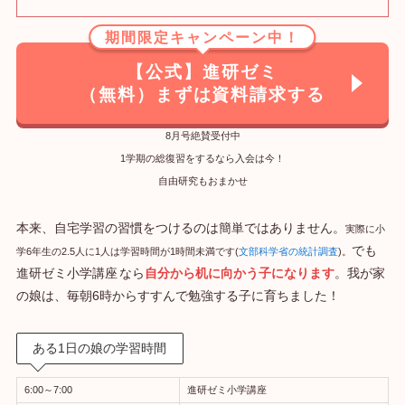
期間限定キャンペーン中！
【公式】進研ゼミ
（無料）まずは資料請求する
8月号絶賛受付中
1学期の総復習をするなら入会は今！
自由研究もおまかせ
本来、自宅学習の習慣をつけるのは簡単ではありません。
実際に小
でも
学6年生の2.5人に1人は学習時間が1時間未満です(
文部科学省の統計調査
)。
進研ゼミ小学講座
なら
自分から机に向かう子になります
。我が家
の娘は、毎朝6時からすすんで勉強する子に育ちました！
ある1日の娘の学習時間
6:00～7:00
進研ゼミ小学講座