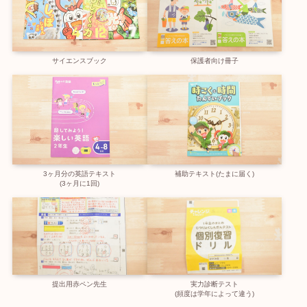
サイエンスブック
保護者向け冊子
3ヶ月分の英語テキスト
補助テキスト(たまに届く)
(3ヶ月に1回)
提出用赤ペン先生
実力診断テスト
(頻度は学年によって違う)