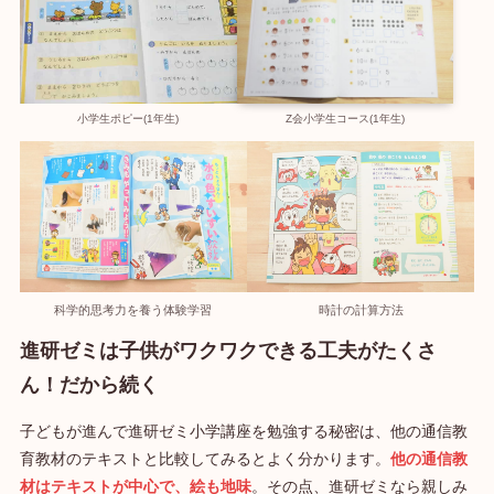
小学生ポピー(1年生)
Z会小学生コース(1年生)
科学的思考力を養う体験学習
時計の計算方法
進研ゼミは子供がワクワクできる工夫がたくさ
ん！だから続く
子どもが進んで進研ゼミ小学講座を勉強する秘密は、他の通信教
育教材のテキストと比較してみるとよく分かります。
他の通信教
材はテキストが中心で、絵も地味
。その点、進研ゼミなら親しみ