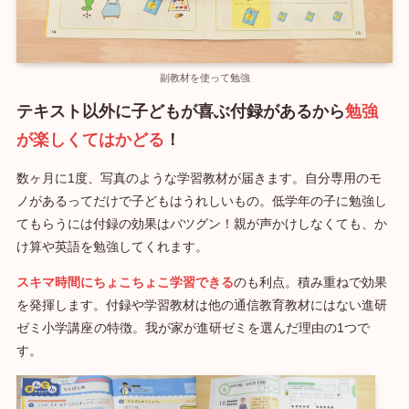
副教材を使って勉強
テキスト以外に子どもが喜ぶ付録があるから
勉強
が楽しくてはかどる
！
数ヶ月に1度、写真のような学習教材が届きます。自分専用のモ
ノがあるってだけで子どもはうれしいもの。低学年の子に勉強し
てもらうには付録の効果はバツグン！親が声かけしなくても、か
け算や英語を勉強してくれます。
スキマ時間にちょこちょこ学習できる
のも利点。積み重ねで効果
を発揮します。付録や学習教材は他の通信教育教材にはない進研
ゼミ小学講座
の特徴。我が家が進研ゼミを選んだ理由の1つで
す。