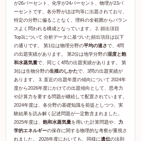
が26パーセント、化学が24パーセント、物理が23パ
ーセントです。各分野がほぼ均等に出題されており、
特定の分野に偏ることなく、理科の全範囲からバラン
スよく問われる構成となっています。 2. 頻出項目
Top3について 分析データに基づいた頻出項目は以下
の通りです。 第1位は物理分野の
平均の速さ
で、4問
の出題実績があります。 第2位は地学分野の
湿度と飽
和水蒸気量
で、同じく4問の出題実績があります。 第
3位は生物分野の
生殖のしかた
で、3問の出題実績が
あります。 3. 直近の出題年度の傾向について 2024年
度から2026年度にかけての出題傾向として、思考力
や計算力を要する問題が継続して配置されています。
2024年度は、各分野の基礎知識を前提としつつ、実
験結果を読み解く記述問題が一定数含まれました。
2025年度は、
飽和水蒸気量
を用いた計算問題や、
力
学的エネルギー
の保存に関する物理的な考察が重視さ
れました。 2026年度においても、同様に
遺伝
の法則