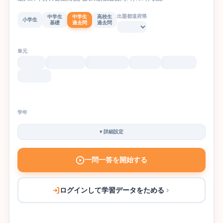
出題都道府県
中学生
中学生
高校生
小学生
基礎
過去問
過去問
単元
学年
▾
詳細設定
一問一答を開始する
ログインして学習データをためる