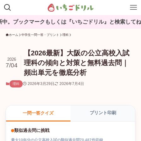
クマークもしくは『いちごドリル』と検索してね♪
ホーム
中学生一問一答・プリント
理科
【2026最新】大阪の公立高校入試
2026
理科の傾向と対策と無料過去問｜
7/04
頻出単元を徹底分析
2026年3月29日
2026年7月4日
理科
プリント印刷
一問一答クイズ
類似過去問に挑戦
最大
10
年分の
公立高校入試
の
類似過去問
70,487
件収録