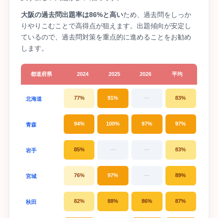
大阪の過去問出題率は86%と高い
ため、過去問をしっか
りやりこむことで高得点が狙えます。出題傾向が安定し
ているので、過去問対策を重点的に進めることをお勧め
します。
都道府県
2024
2025
2026
平均
77%
91%
—
83%
北海道
94%
100%
97%
97%
青森
85%
—
—
83%
岩手
76%
97%
—
89%
宮城
82%
88%
86%
87%
秋田