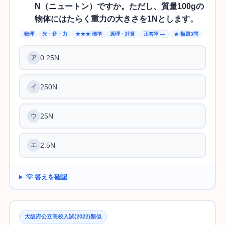
N（ニュートン）ですか。ただし、質量100gの
物体にはたらく重力の大きさを1Nとします。
物理
光・音・力
★★★ 標準
原理・計算
正答率 —
🔥 類題3問
0.25N
250N
25N
2.5N
💡 答えを確認
大阪府公立高校入試(2022)類似