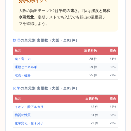
分析のポイント
大阪の頻出テーマ1位は
平均の速さ
。2位は
湿度と飽和
水蒸気量
。定期テストでも入試でも頻出の最重要テー
マを確認しよう。
物理
の単元別 出題数（大阪・全92件）
単元
出題件数
割合
光・音・力
38 件
41%
運動とエネルギー
29 件
32%
電流・磁界
25 件
27%
化学
の単元別 出題数（大阪・全95件）
単元
出題件数
割合
イオン・酸アルカリ
42 件
44%
物質の性質
31 件
33%
化学変化・原子分子
22 件
23%