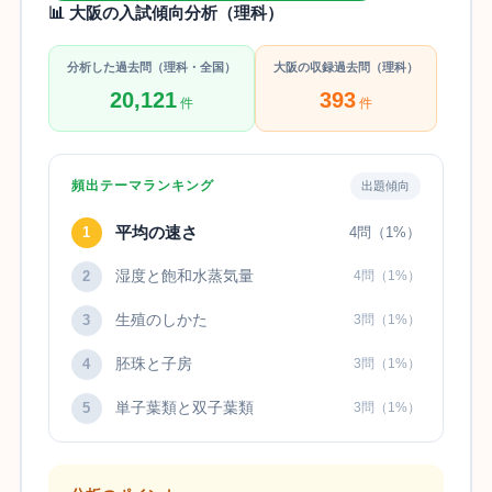
📊 大阪の入試傾向分析（理科）
分析した過去問（理科・全国）
大阪の収録過去問（理科）
20,121
393
件
件
頻出テーマランキング
出題傾向
平均の速さ
1
4問（1%）
湿度と飽和水蒸気量
2
4問（1%）
生殖のしかた
3
3問（1%）
胚珠と子房
4
3問（1%）
単子葉類と双子葉類
5
3問（1%）