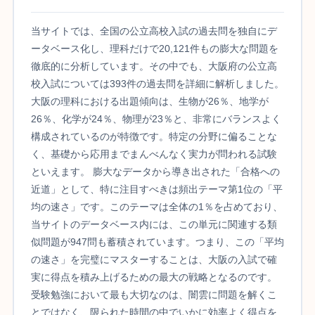
当サイトでは、全国の公立高校入試の過去問を独自にデ
ータベース化し、理科だけで20,121件もの膨大な問題を
徹底的に分析しています。その中でも、大阪府の公立高
校入試については393件の過去問を詳細に解析しました。
大阪の理科における出題傾向は、生物が26％、地学が
26％、化学が24％、物理が23％と、非常にバランスよく
構成されているのが特徴です。特定の分野に偏ることな
く、基礎から応用までまんべんなく実力が問われる試験
といえます。 膨大なデータから導き出された「合格への
近道」として、特に注目すべきは頻出テーマ第1位の「平
均の速さ」です。このテーマは全体の1％を占めており、
当サイトのデータベース内には、この単元に関連する類
似問題が947問も蓄積されています。つまり、この「平均
の速さ」を完璧にマスターすることは、大阪の入試で確
実に得点を積み上げるための最大の戦略となるのです。
受験勉強において最も大切なのは、闇雲に問題を解くこ
とではなく、限られた時間の中でいかに効率よく得点を