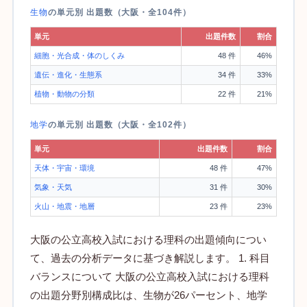
生物
の単元別 出題数（大阪・全104件）
単元
出題件数
割合
細胞・光合成・体のしくみ
48 件
46%
遺伝・進化・生態系
34 件
33%
植物・動物の分類
22 件
21%
地学
の単元別 出題数（大阪・全102件）
単元
出題件数
割合
天体・宇宙・環境
48 件
47%
気象・天気
31 件
30%
火山・地震・地層
23 件
23%
大阪の公立高校入試における理科の出題傾向につい
て、過去の分析データに基づき解説します。 1. 科目
バランスについて 大阪の公立高校入試における理科
の出題分野別構成比は、生物が26パーセント、地学