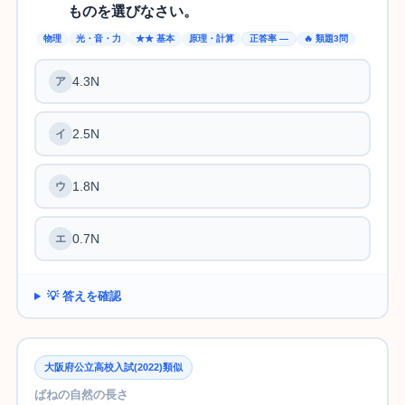
ものを選びなさい。
物理
光・音・力
★★ 基本
原理・計算
正答率 —
🔥 類題3問
4.3N
2.5N
1.8N
0.7N
💡 答えを確認
大阪府公立高校入試(2022)類似
ばねの自然の長さ