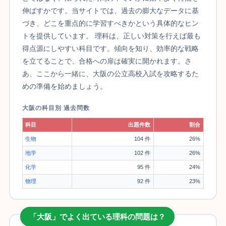
伸ばすかです。当サイトでは、過去の膨大なデータに基
づき、どこを重点的に学習すべきかという具体的なヒン
トを提供しています。 理科は、正しい対策を行えば最も
得点源にしやすい科目です。傾向を知り、効率的な戦略
を立てることで、合格への扉は確実に開かれます。さ
あ、ここから一緒に、大阪の公立高校入試を攻略するた
めの準備を始めましょう。
大阪の科目別 過去問数
科目
出題件数
割合
生物
104 件
26%
地学
102 件
26%
化学
95 件
24%
物理
92 件
23%
「大阪」でよく出ている理科の問題は？