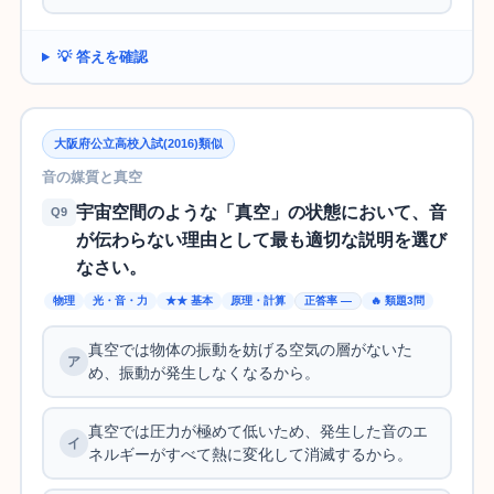
💡 答えを確認
大阪府公立高校入試(2016)類似
音の媒質と真空
宇宙空間のような「真空」の状態において、音
Q9
が伝わらない理由として最も適切な説明を選び
なさい。
物理
光・音・力
★★ 基本
原理・計算
正答率 —
🔥 類題3問
真空では物体の振動を妨げる空気の層がないた
め、振動が発生しなくなるから。
真空では圧力が極めて低いため、発生した音のエ
ネルギーがすべて熱に変化して消滅するから。