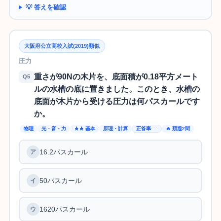
💡 答えを確認
大阪府公立高校入試(2019)類似
圧力
重さが90Nの木片を、底面積が0.18平方メート
Q5
ルの水槽の底に置きました。このとき、水槽の
底面が木片から受ける圧力は何パスカールです
か。
物理
光・音・力
★★ 基本
原理・計算
正答率 —
🔥 類題2問
16.2パスカール
50パスカール
1620パスカール