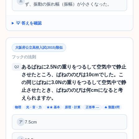
ず、振動の振れ幅（振幅）が小さくなった。
💡 答えを確認
大阪府公立高校入試(2015)類似
フックの法則
あるばねに2.5Nの重りをつるして空気中で静止
Q2
させたところ、ばねののびは10cmでした。こ
の同じばねに3.0Nの重りをつるして空気中で静
止させたとき、ばねののびは何cmになると考
えられますか。
物理
光・音・力
★★ 基本
原理・計算
正答率 —
🔥 類題3問
7.5cm