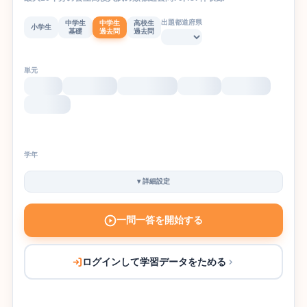
出題都道府県
中学生
中学生
高校生
小学生
基礎
過去問
過去問
単元
学年
▾
詳細設定
一問一答を開始する
ログインして学習データをためる