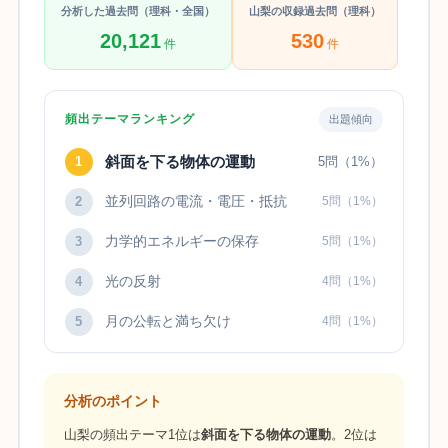
分析した過去問（理科・全国）
山梨の収録過去問（理科）
20,121
530
件
件
頻出テーマランキング
出題傾向
斜面を下る物体の運動
1
5問（1%）
並列回路の電流・電圧・抵抗
2
5問（1%）
力学的エネルギーの保存
3
5問（1%）
光の反射
4
4問（1%）
月の公転と満ち欠け
5
4問（1%）
分析のポイント
山梨の頻出テーマ1位は
斜面を下る物体の運動
。2位は