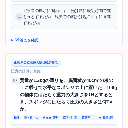
ガラスの厚さに関わらず、光は常に最短時間で進
もうとするため、境界での屈折は起こらずに直進
するため。
💡 答えを確認
山梨県公立高校入試(2019)類似
圧力の計算と単位
質量が1.2kgの重りを、底面積が40cm²の板の
Q9
上に載せて水平なスポンジの上に置いた。100g
の物体にはたらく重力の大きさを1Nとすると
き、スポンジにはたらく圧力の大きさは何Pa
か。
物理
光・音・力
★★★ 標準
原理・計算
正答率 —
🔥 類題3問