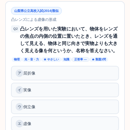
山梨県公立高校入試(2014)類似
凸レンズによる虚像の形成
凸レンズを用いた実験において、物体をレンズ
Q2
の焦点の内側の位置に置いたとき、レンズを通
して見える、物体と同じ向きで実物よりも大き
く見える像を何というか、名称を答えなさい。
物理
光・音・力
★ やさしい
知識
正答率 —
🔥 類題3問
屈折像
実像
倒立像
虚像