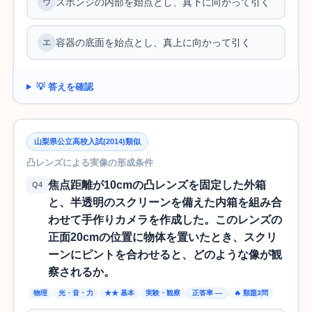
スポンジの内部を始点とし、真下に向かって引く
容器の底面を始点とし、真上に向かって引く
💡 答えを確認
山梨県公立高校入試(2014)類似
凸レンズによる実像の形成条件
焦点距離が10cmの凸レンズを固定した外箱
Q4
と、半透明のスクリーンを備えた内箱を組み合
わせて手作りカメラを作成した。このレンズの
正面20cmの位置に物体を置いたとき、スクリ
ーンにピントを合わせると、どのような像が観
察されるか。
物理
光・音・力
★★ 基本
実験・観察
正答率 —
🔥 類題3問