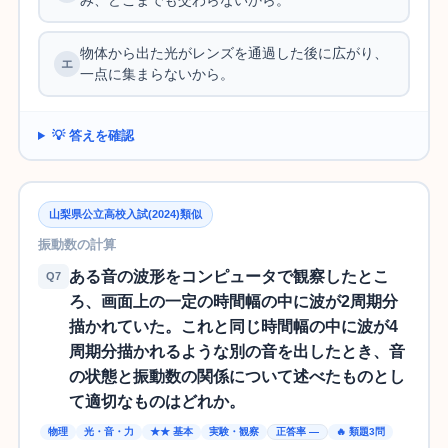
み、どこまでも交わらないから。
物体から出た光がレンズを通過した後に広がり、
一点に集まらないから。
💡 答えを確認
山梨県公立高校入試(2024)類似
振動数の計算
ある音の波形をコンピュータで観察したとこ
Q7
ろ、画面上の一定の時間幅の中に波が2周期分
描かれていた。これと同じ時間幅の中に波が4
周期分描かれるような別の音を出したとき、音
の状態と振動数の関係について述べたものとし
て適切なものはどれか。
物理
光・音・力
★★ 基本
実験・観察
正答率 —
🔥 類題3問