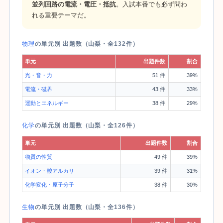
並列回路の電流・電圧・抵抗
。入試本番でも必ず問わ
れる重要テーマだ。
物理
の単元別 出題数（山梨・全132件）
単元
出題件数
割合
光・音・力
51 件
39%
電流・磁界
43 件
33%
運動とエネルギー
38 件
29%
化学
の単元別 出題数（山梨・全126件）
単元
出題件数
割合
物質の性質
49 件
39%
イオン・酸アルカリ
39 件
31%
化学変化・原子分子
38 件
30%
生物
の単元別 出題数（山梨・全136件）