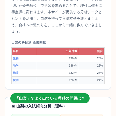
づいた優先順位」で学習を進めることで、理科は確実に
得点源に変わります。本サイトが提供する分析データと
ヒントを活用し、自信を持って入試本番を迎えましょ
う。合格への道のりを、ここから一緒に歩んでいきまし
ょう。
山梨の科目別 過去問数
科目
出題件数
割合
生物
136 件
26%
地学
136 件
26%
物理
132 件
25%
化学
126 件
24%
「山梨」でよく出ている理科の問題は？
📊 山梨の入試傾向分析（理科）