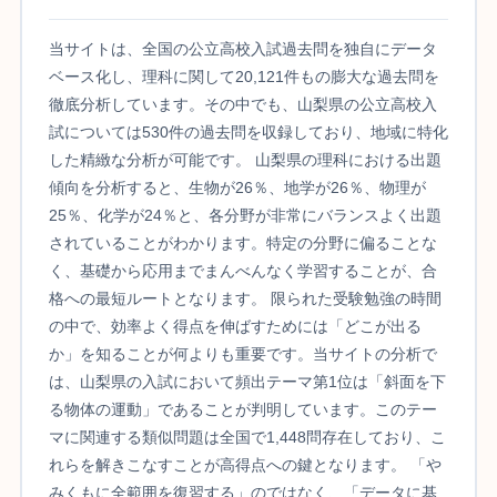
当サイトは、全国の公立高校入試過去問を独自にデータ
ベース化し、理科に関して20,121件もの膨大な過去問を
徹底分析しています。その中でも、山梨県の公立高校入
試については530件の過去問を収録しており、地域に特化
した精緻な分析が可能です。 山梨県の理科における出題
傾向を分析すると、生物が26％、地学が26％、物理が
25％、化学が24％と、各分野が非常にバランスよく出題
されていることがわかります。特定の分野に偏ることな
く、基礎から応用までまんべんなく学習することが、合
格への最短ルートとなります。 限られた受験勉強の時間
の中で、効率よく得点を伸ばすためには「どこが出る
か」を知ることが何よりも重要です。当サイトの分析で
は、山梨県の入試において頻出テーマ第1位は「斜面を下
る物体の運動」であることが判明しています。このテー
マに関連する類似問題は全国で1,448問存在しており、こ
れらを解きこなすことが高得点への鍵となります。 「や
みくもに全範囲を復習する」のではなく、「データに基