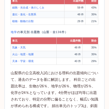
単元
出題件数
割合
細胞・光合成・体のしくみ
59 件
43%
遺伝・進化・生態系
48 件
35%
植物・動物の分類
29 件
21%
地学
の単元別 出題数（山梨・全136件）
単元
出題件数
割合
気象・天気
48 件
35%
火山・地震・地層
48 件
35%
天体・宇宙・環境
40 件
29%
山梨県の公立高校入試における理科の出題傾向につい
て、過去のデータを基に解説します。 科目ごとの出
題比率は、生物が26％、地学が26％、物理が25％、
化学が24％となっています。4分野がほぼ均等に出題
されており、特定の分野に偏ることなく、幅広い知識
が求められる構成です。 頻出単元のトップ3は、斜面