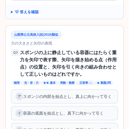
💡 答えを確認
山梨県公立高校入試(2019)類似
力の大きさと矢印の表現
スポンジの上に静止している容器にはたらく重
Q3
力を矢印で表す際、矢印を描き始める点（作用
点）の位置と、矢印を引く向きの組み合わせと
して正しいものはどれですか。
物理
光・音・力
★★ 基本
実験・観察
正答率 —
🔥 類題3問
スポンジの内部を始点とし、真上に向かって引く
容器の底面を始点とし、真下に向かって引く