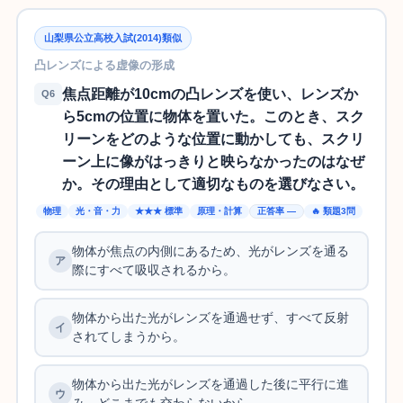
山梨県公立高校入試(2014)類似
凸レンズによる虚像の形成
焦点距離が10cmの凸レンズを使い、レンズか
Q6
ら5cmの位置に物体を置いた。このとき、スク
リーンをどのような位置に動かしても、スクリ
ーン上に像がはっきりと映らなかったのはなぜ
か。その理由として適切なものを選びなさい。
物理
光・音・力
★★★ 標準
原理・計算
正答率 —
🔥 類題3問
物体が焦点の内側にあるため、光がレンズを通る
際にすべて吸収されるから。
物体から出た光がレンズを通過せず、すべて反射
されてしまうから。
物体から出た光がレンズを通過した後に平行に進