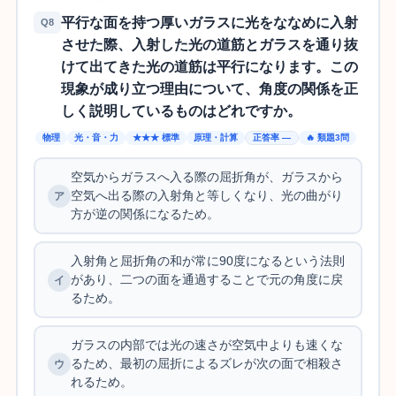
平行な面を持つ厚いガラスに光をななめに入射
Q8
させた際、入射した光の道筋とガラスを通り抜
けて出てきた光の道筋は平行になります。この
現象が成り立つ理由について、角度の関係を正
しく説明しているものはどれですか。
物理
光・音・力
★★★ 標準
原理・計算
正答率 —
🔥 類題3問
空気からガラスへ入る際の屈折角が、ガラスから
空気へ出る際の入射角と等しくなり、光の曲がり
方が逆の関係になるため。
入射角と屈折角の和が常に90度になるという法則
があり、二つの面を通過することで元の角度に戻
るため。
ガラスの内部では光の速さが空気中よりも速くな
るため、最初の屈折によるズレが次の面で相殺さ
れるため。