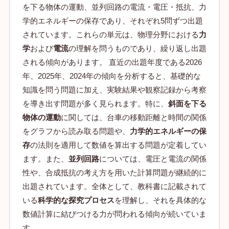
を下る物体の運動、並列回路の電流・電圧・抵抗、力
学的エネルギーの保存であり、それぞれ5問ずつ出題
されています。これらの単元は、物理分野における
力
学
および
電流
の理解を問うものであり、繰り返し出題
される傾向があります。 直近の出題年度である2026
年、2025年、2024年の傾向を分析すると、基礎的な
知識を問う問題に加え、実験結果や観察記録から考察
を導き出す問題が多く見られます。特に、
斜面を下る
物体の運動
に関しては、台車の移動距離と時間の関係
をグラフから読み取る問題や、
力学的エネルギーの保
存
の法則を適用して数値を算出する問題が定着してい
ます。また、
並列回路
については、電圧と電流の関係
性や、合成抵抗の考え方を用いた計算問題が継続的に
出題されています。全体として、教科書に記載されて
いる
科学的な探究プロセス
を理解し、それを具体的な
数値計算に結びつける力が問われる傾向が続いていま
す。