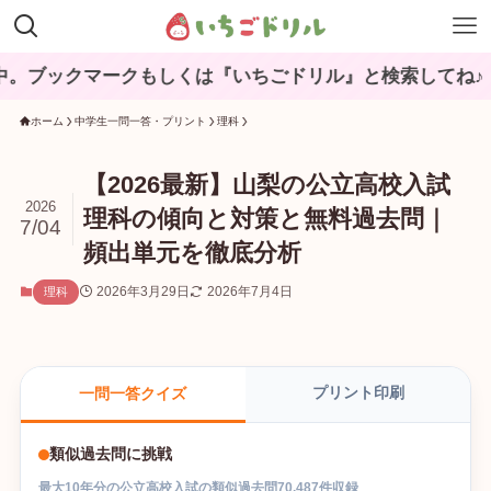
マークもしくは『いちごドリル』と検索してね♪
ホーム
中学生一問一答・プリント
理科
【2026最新】山梨の公立高校入試
2026
理科の傾向と対策と無料過去問｜
7/04
頻出単元を徹底分析
2026年3月29日
2026年7月4日
理科
プリント印刷
一問一答クイズ
類似過去問に挑戦
最大
10
年分の
公立高校入試
の
類似過去問
70,487
件収録