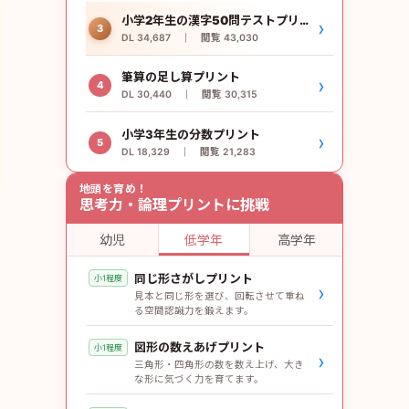
小学2年生の漢字50問テストプリント
›
3
DL 34,687 ｜ 閲覧 43,030
筆算の足し算プリント
›
4
DL 30,440 ｜ 閲覧 30,315
小学3年生の分数プリント
›
5
DL 18,329 ｜ 閲覧 21,283
地頭を育め！
思考力・論理プリントに挑戦
幼児
低学年
高学年
同じ形さがしプリント
小1程度
›
見本と同じ形を選び、回転させて重ね
る空間認識力を鍛えます。
図形の数えあげプリント
小1程度
›
三角形・四角形の数を数え上げ、大き
な形に気づく力を育てます。