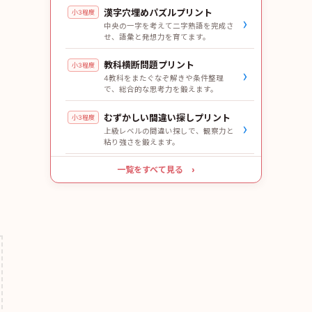
漢字穴埋めパズルプリント
小3程度
›
中央の一字を考えて二字熟語を完成さ
せ、語彙と発想力を育てます。
教科横断問題プリント
小3程度
›
4教科をまたぐなぞ解きや条件整理
で、総合的な思考力を鍛えます。
むずかしい間違い探しプリント
小3程度
›
上級レベルの間違い探しで、観察力と
粘り強さを鍛えます。
一覧をすべて見る ›