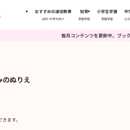
おすすめの通信教育
知育
小学生学習
中
幼児~中学生向け
家庭学習
家庭学習
公立
毎月コンテンツを更新中。ブックマークもし
みのぬりえ
できます。