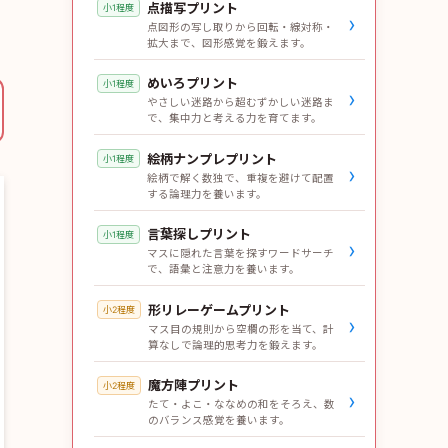
点描写プリント
小1程度
›
点図形の写し取りから回転・線対称・
拡大まで、図形感覚を鍛えます。
めいろプリント
小1程度
›
やさしい迷路から超むずかしい迷路ま
で、集中力と考える力を育てます。
絵柄ナンプレプリント
小1程度
›
絵柄で解く数独で、重複を避けて配置
する論理力を養います。
言葉探しプリント
小1程度
›
マスに隠れた言葉を探すワードサーチ
で、語彙と注意力を養います。
形リレーゲームプリント
小2程度
›
マス目の規則から空欄の形を当て、計
算なしで論理的思考力を鍛えます。
魔方陣プリント
小2程度
›
たて・よこ・ななめの和をそろえ、数
のバランス感覚を養います。