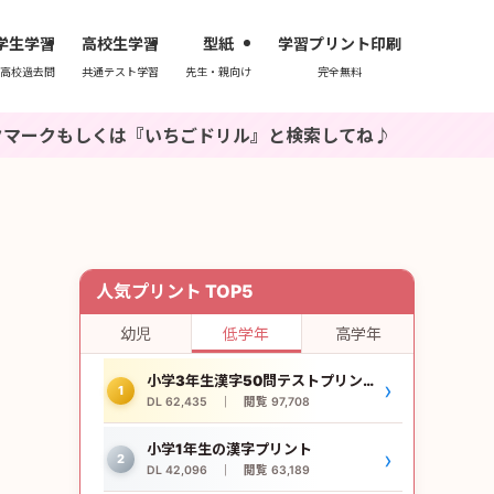
学生学習
高校生学習
型紙
学習プリント印刷
高校過去問
共通テスト学習
先生・親向け
完全無料
くは『いちごドリル』と検索してね♪
人気プリント TOP5
幼児
低学年
高学年
小学3年生漢字50問テストプリント
›
1
DL 62,435 ｜ 閲覧 97,708
小学1年生の漢字プリント
›
2
DL 42,096 ｜ 閲覧 63,189