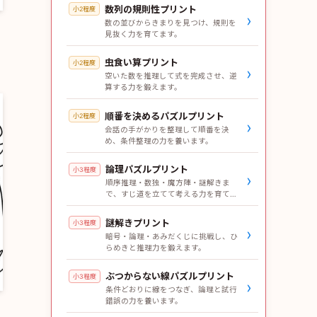
数列の規則性プリント
小2程度
›
数の並びからきまりを見つけ、規則を
見抜く力を育てます。
虫食い算プリント
小2程度
›
空いた数を推理して式を完成させ、逆
算する力を鍛えます。
順番を決めるパズルプリント
小2程度
›
会話の手がかりを整理して順番を決
め、条件整理の力を養います。
論理パズルプリント
小3程度
›
順序推理・数独・魔方陣・謎解きま
で、すじ道を立てて考える力を育てま
す。
謎解きプリント
小3程度
›
暗号・論理・あみだくじに挑戦し、ひ
らめきと推理力を鍛えます。
ぶつからない線パズルプリント
小3程度
›
条件どおりに線をつなぎ、論理と試行
錯誤の力を養います。