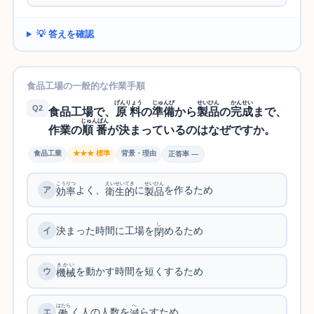
💡 答えを確認
食品工場の一般的な作業手順
げんりょう
じゅんび
せいひん
かんせい
Q2
食品工場で、
原料
の
準備
から
製品
の
完成
まで、
じゅんばん
作業の
順番
が決まっているのはなぜですか。
食品工業
★★★ 標準
背景・理由
正答率 —
こうりつ
えいせい
てき
せいひん
よく、
に
を作るため
効率
衛生
的
製品
し
決まった時間に工場を
めるため
閉
きかい
を動かす時間を短くするため
機械
はたら
へ
く人の人数を
らすため
働
減