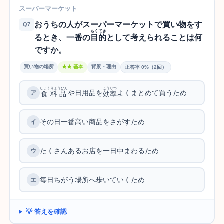
スーパーマーケット
おうちの人がスーパーマーケットで買い物をす
Q7
もくてき
るとき、一番の
目的
として考えられることは何
ですか。
買い物の場所
★★ 基本
背景・理由
正答率 0%（2回）
しょくりょうひん
こうりつ
や日用品を
よくまとめて買うため
食料品
効率
その日一番高い商品をさがすため
たくさんあるお店を一日中まわるため
毎日ちがう場所へ歩いていくため
💡 答えを確認