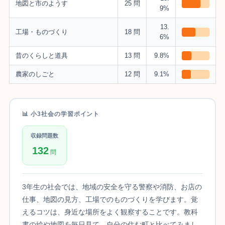
地図と市のようす
25 問
9%
13.
工場・ものづくり
18 問
6%
昔のくらしと道具
13 問
9.8%
農家のしごと
12 問
9.1%
📊 小3社会の学習ポイント
収録問題数
132
問
3年生の社会では、地域の安全を守る警察や消防、お店の
仕事、地図の見方、工場でのものづくりを学びます。覚
えるコツは、身近な場所をよく観察することです。教科
書の絵や地図を毎日見て、自分の住む町と比べてみまし