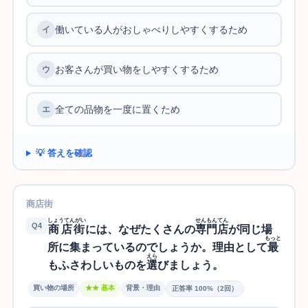
働いている人がおしゃべりしやすくするため
お客さんが買い物をしやすくするため
全ての品物を一度に置くため
💡 答えを確認
商店街
しょうてんがい
せんもんてん
Q4
商店街
には、なぜたくさんの
専門店
が同じ場
もっと
所に集まっているのでしょうか。理由として
最
えら
もふさわしいものを
選
びましょう。
買い物の場所
★★ 基本
背景・理由
正答率 100%（2回）