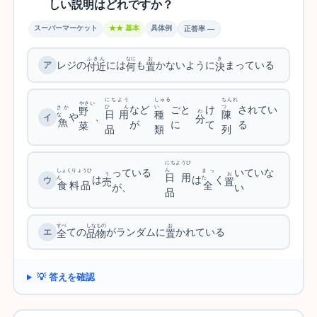
しい
説明
はどれですか？
スーパーマーケット
★★ 基本
具体例
正答率 —
ふきん
なに
お
き
レジの
には
も
かないように
まっている
付近
何
置
決
にちよう
しゅる
ちんれ
やさい
など
ごと
け
されてい
ひん
い
つ
さか
野
わ
日用
種
陳
や
、
な
分
魚
が
に
て
る
菜
品
類
列
にちようひ
っている
いていな
ん
しょくりょうひ
まっ
う
お
日用
は
は
く
ん
た
売
置
食料品
全
が、
い
品
すべ
しなもの
お
ての
がランダムに
かれている
全
品物
置
💡 答えを確認