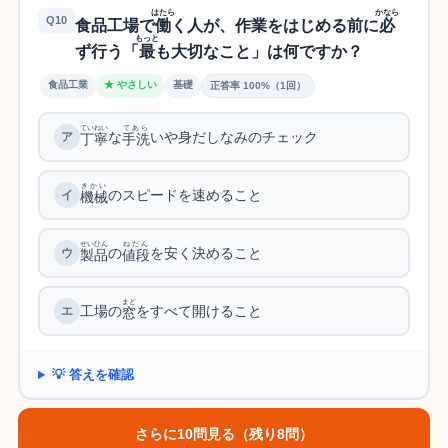
はたら
かなら
Q10
食品工場で
働
く人が、作業をはじめる前に
必
もっと
ず行う「
最
も大切なこと」は何ですか？
食品工業
★ やさしい
基礎
正答率 100%（1回）
ていねい
てあら
な
いや身だしなみのチェック
丁寧
手洗
きかい
のスピードを速めること
機械
せいひん
ねだん
の
を安く決めること
製品
値段
まど
工場の
をすべて開けること
窓
💡 答えを確認
さらに10問見る（残り8問）