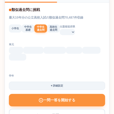
類似過去問に挑戦
最大
10
年分の
公立高校入試
の
類似過去問
70,487
件収録
出題都道府県
中学生
中学生
高校生
小学生
基礎
過去問
過去問
単元
学年
▾
詳細設定
一問一答を開始する