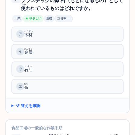
プラスチックの
原料
（もとになるもの）として
つか
使
われているものはどれですか。
工業
★ やさしい
基礎
正答率 —
もくざい
木材
きんぞく
金属
せきゆ
石油
ぬの
布
💡 答えを確認
食品工場の一般的な作業手順