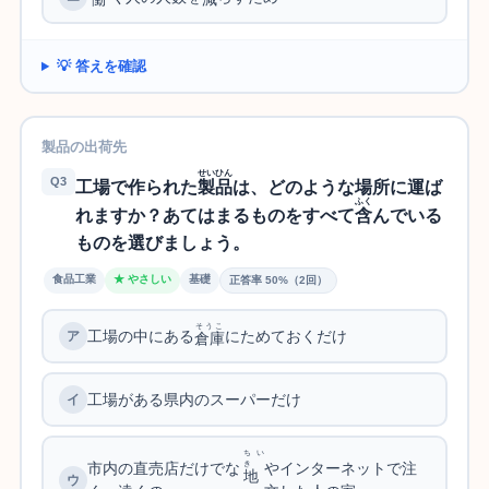
💡 答えを確認
製品の出荷先
せいひん
Q3
工場で作られた
製品
は、どのような場所に運ば
ふく
れますか？あてはまるものをすべて
含
んでいる
ものを選びましょう。
食品工業
★ やさしい
基礎
正答率 50%（2回）
そうこ
工場の中にある
にためておくだけ
倉庫
工場がある県内のスーパーだけ
ちい
市内の直売店だけでな
やインターネットで注
き
地