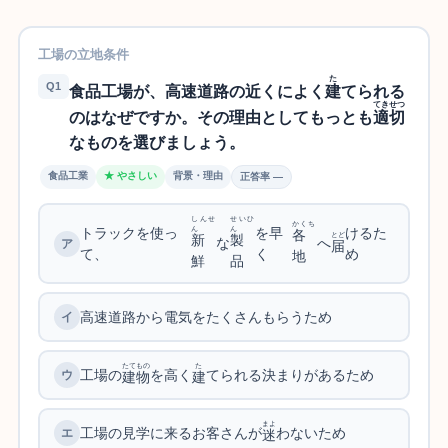
工場の立地条件
た
Q1
食品工場が、高速道路の近くによく
建
てられる
てきせつ
のはなぜですか。その理由としてもっとも
適切
なものを選びましょう。
食品工業
★ やさしい
背景・理由
正答率 —
しんせ
せいひ
かくち
トラックを使っ
を早
けるた
ん
ん
各
とど
新
製
な
へ
届
て、
く
め
地
鮮
品
高速道路から電気をたくさんもらうため
たてもの
た
工場の
を高く
てられる決まりがあるため
建物
建
まよ
工場の見学に来るお客さんが
わないため
迷