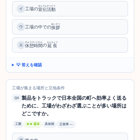
せんでんかつどう
工場の
宣伝活動
あいさつ
工場の中での
挨拶
きゅうけいじかん
えんちょう
の
休憩時間
延長
💡 答えを確認
工場が集まる場所と立地条件
製品をトラックで日本全国の町へ効率よく送る
Q6
ために、工場がわざわざ選ぶことが多い場所は
どこですか。
工業
★★ 基本
具体例
正答率 —