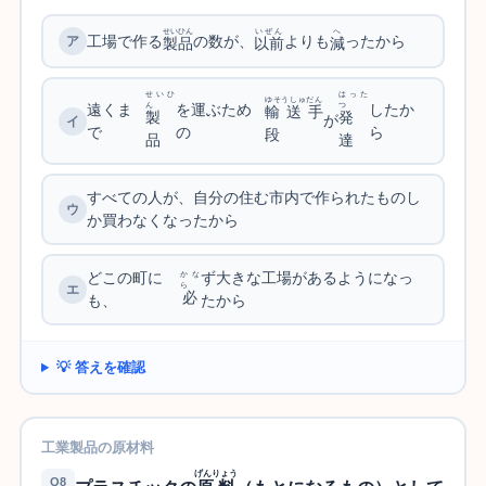
せいひん
いぜん
へ
工場で作る
の数が、
よりも
ったから
製品
以前
減
せいひ
はった
ゆそうしゅだん
遠くま
を運ぶため
したか
ん
つ
輸送手
製
発
が
で
の
ら
段
品
達
すべての人が、自分の住む市内で作られたものし
か買わなくなったから
どこの町に
ず大きな工場があるようになっ
かな
ら
必
も、
たから
💡 答えを確認
工業製品の原材料
げんりょう
Q8