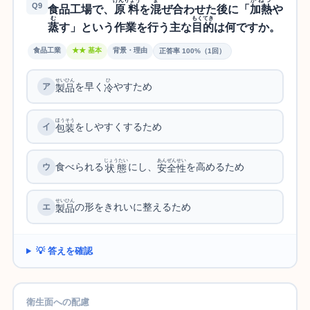
げんりょう
ま
かねつ
Q9
食品工場で、
原料
を
混
ぜ合わせた後に「
加熱
や
む
もくてき
蒸
す」という作業を行う主な
目的
は何ですか。
食品工業
★★ 基本
背景・理由
正答率 100%（1回）
せいひん
ひ
を早く
やすため
製品
冷
ほうそう
をしやすくするため
包装
じょうたい
あんぜんせい
食べられる
にし、
を高めるため
状態
安全性
せいひん
の形をきれいに整えるため
製品
💡 答えを確認
衛生面への配慮