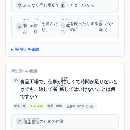
はたら
みんなが同じ場所で
くと楽しいから
働
せいひ
げんり
かんせい
べんり
を運んだ
を配ったりする
だか
ん
ょう
ひん
便
製
原
完成
の
り、
のに
ら
利
品
料
品
💡 答えを確認
衛生面への配慮
いそが
Q5
食品工場で、仕事が
忙
しくて時間が足りないと
しょうりゃく
きでも、決して
省略
してはいけないことは何
ですか？
食品工業
★★ 基本
背景・理由
正答率 100%（1回）
えいせいかんり
のための作業
衛生管理