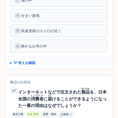
海の中
せまい路地
高速道路の入り口の近く
静かなお寺の中
💡 答えを確認
製品の出荷先
せいひん
Q7
インターネットなどで注文された
製品
を、日本
しょうひしゃ
とど
全国の
消費者
に
届
けることができるようになっ
た一番の理由はなぜでしょうか？
食品工業
★★ 基本
背景・理由
正答率 —