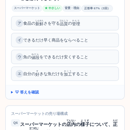
スーパーマーケット
★ やさしい
背景・理由
正答率 67%（3回）
しんせん
ひんしつ
かんり
食品の
さを守る
の
新鮮
品質
管理
できるだけ早く商品をならべること
ねだん
魚の
をできるだけ安くすること
値段
す
かこう
自分の
きな魚だけを
すること
好
加工
💡 答えを確認
スーパーマーケットの売り場構成
てんない
ようす
ただ
Q6
スーパーマーケットの
店内
の
様子
について、
正
せつめい