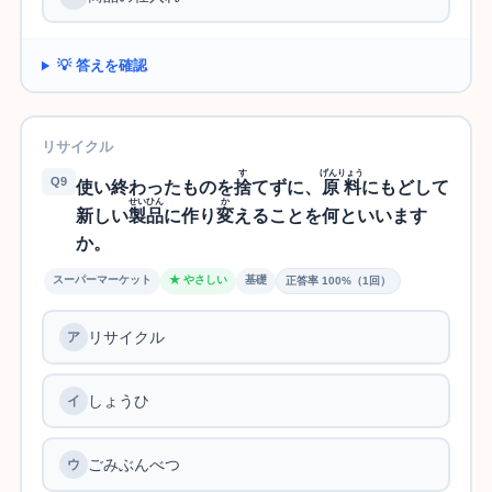
💡 答えを確認
リサイクル
す
げんりょう
Q9
使い終わったものを
捨
てずに、
原料
にもどして
せいひん
か
新しい
製品
に作り
変
えることを何といいます
か。
スーパーマーケット
★ やさしい
基礎
正答率 100%（1回）
リサイクル
しょうひ
ごみぶんべつ