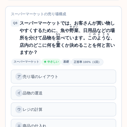
スーパーマーケットの売り場構成
スーパーマーケットでは、お客さんが買い物し
Q8
やさい
やすくするために、魚や
野菜
、日用品などの場
なら
このような
所を分けて品物を
並
べています。
このような
、
お
店内のどこに何を
置
くか決めることを何と言い
ますか？
スーパーマーケット
★ やさしい
基礎
正答率 100%（1回）
売り場のレイアウト
品物の運送
レジの計算
商品の仕入れ