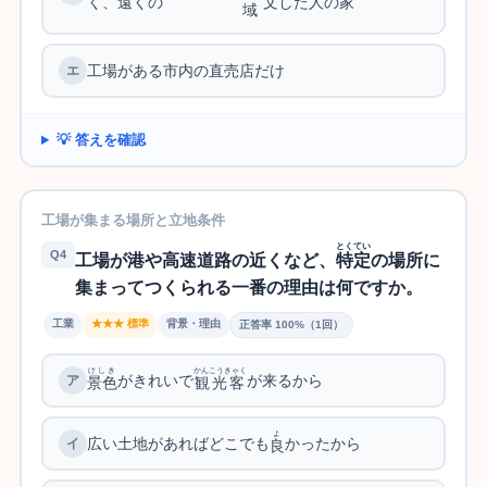
く、遠くの
文した人の家
域
工場がある市内の直売店だけ
💡 答えを確認
工場が集まる場所と立地条件
とくてい
Q4
工場が港や高速道路の近くなど、
特定
の場所に
集まってつくられる一番の理由は何ですか。
工業
★★★ 標準
背景・理由
正答率 100%（1回）
けしき
かんこうきゃく
がきれいで
が来るから
景色
観光客
よ
広い土地があればどこでも
かったから
良