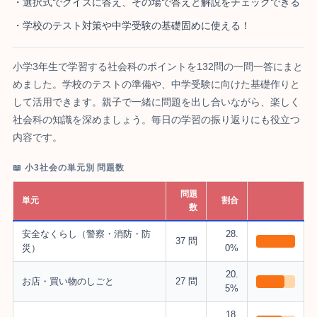
・選択式でクイズに答え、その場で答えと解説をチェックできる
・学校のテスト対策や中学受験の基礎固めに使える！
小学3年生で学習する社会科のポイントを132問の一問一答にまと
めました。学校のテストの準備や、中学受験に向けた基礎作りと
して活用できます。親子で一緒に問題を出し合いながら、楽しく
社会科の知識を深めましょう。毎日の学習の振り返りにも役立つ
内容です。
📖 小3社会の単元別 問題数
問題
単元
割合
数
安全なくらし（警察・消防・防
28.
37 問
災）
0%
20.
お店・買い物のしごと
27 問
5%
18.