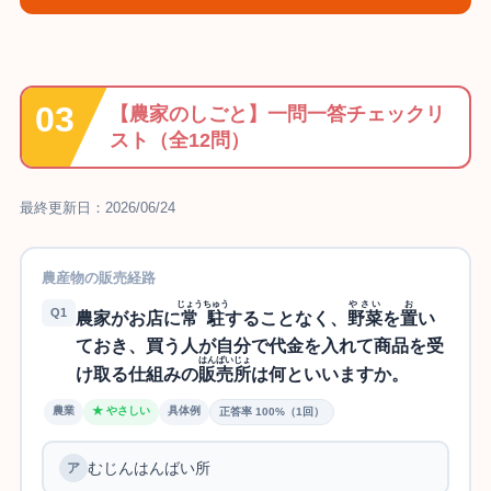
【農家のしごと】一問一答チェックリ
スト（全12問）
最終更新日：2026/06/24
農産物の販売経路
じょうちゅう
やさい
お
Q1
農家がお店に
常駐
することなく、
野菜
を
置
い
ておき、買う人が自分で代金を入れて商品を受
はんばいじょ
け取る仕組みの
販売所
は何といいますか。
農業
★ やさしい
具体例
正答率 100%（1回）
むじんはんばい所