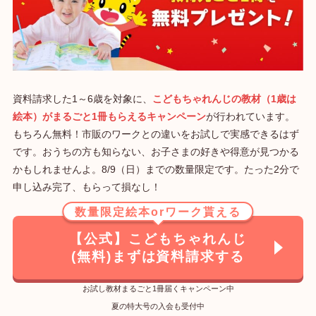
資料請求した1～6歳を対象に、
こどもちゃれんじの教材（1歳は
絵本）がまるごと1冊もらえるキャンペーン
が行われています。
もちろん無料！市販のワークとの違いをお試しで実感できるはず
です。おうちの方も知らない、お子さまの好きや得意が見つかる
かもしれませんよ。8/9（日）までの数量限定です。たった2分で
申し込み完了、もらって損なし！
数量限定絵本orワーク貰える
【公式】こどもちゃれんじ
(無料)まずは資料請求する
お試し教材まるごと1冊届くキャンペーン中
夏の特大号の入会も受付中