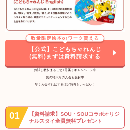
数量限定絵本orワーク貰える
【公式】こどもちゃれんじ
(無料)まずは資料請求する
お試し教材まるごと1冊届くキャンペーン中
夏の特大号の入会も受付中
早く入会すればするほど特典もいっぱい！
【資料請求】SOU・SOUコラボオリジ
ナルスタイ全員無料プレゼント