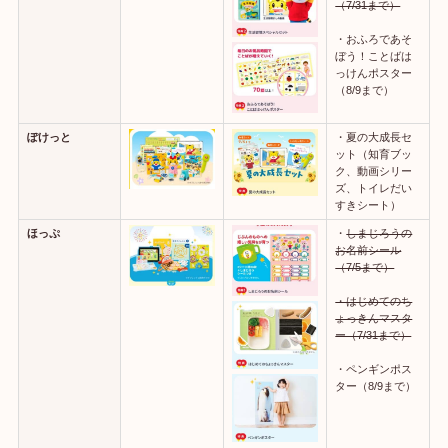
（7/31まで）
・おふろであそ
ぼう！ことばは
っけんポスター
（8/9まで）
ぽけっと
・夏の大成長セ
ット（知育ブッ
ク、動画シリー
ズ、トイレだい
すきシート）
ほっぷ
・
しまじろうの
お名前シール
（7/5まで）
・はじめてのち
ょっきんマスタ
ー（7/31まで）
・ペンギンポス
ター（8/9まで）