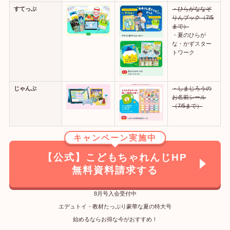
すてっぷ
・ひらがななぞ
りんブック（7/5
まで）
・夏のひらが
な・かずスター
トワーク
じゃんぷ
・しまじろうの
お名前シール
（7/5まで）
キャンペーン実施中
【公式】こどもちゃれんじHP
無料資料請求する
8月号入会受付中
エデュトイ・教材たっぷり豪華な夏の特大号
始めるならお得な今がおすすめ！