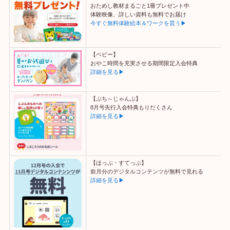
おためし教材まるごと1冊プレゼント中
体験映像、詳しい資料も無料でお届け
今すぐ無料体験絵本＆ワークを貰う▶
【ベビー】
おやこ時間を充実させる期間限定入会特典
詳細を見る▶
【ぷち～じゃんぷ】
8月号先行入会特典もりだくさん
詳細を見る▶
【ほっぷ・すてっぷ】
前月分のデジタルコンテンツが無料で見れる
詳細を見る▶