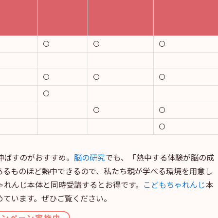
〇
〇
〇
〇
〇
〇
〇
〇
〇
〇
伸ばすのがおすすめ。
脳の研究
でも、「熱中する体験が脳の成
あるものほど熱中できるので、私たち親が学べる環境を用意し
ゃれんじ本体と同時受講するとお得です。
こどもちゃれんじ
本
めています。ぜひご覧ください。
ャンペーン実施中