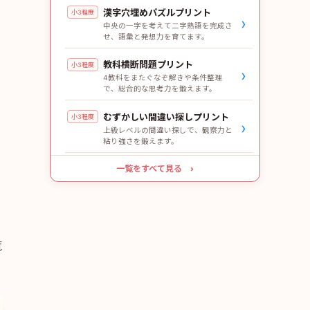
漢字穴埋めパズルプリント
小3程度
›
中央の一字を考えて二字熟語を完成さ
せ、語彙と発想力を育てます。
教科横断問題プリント
小3程度
›
4教科をまたぐなぞ解きや条件整理
で、総合的な思考力を鍛えます。
むずかしい間違い探しプリント
小3程度
›
上級レベルの間違い探しで、観察力と
粘り強さを鍛えます。
一覧をすべて見る ›
覧