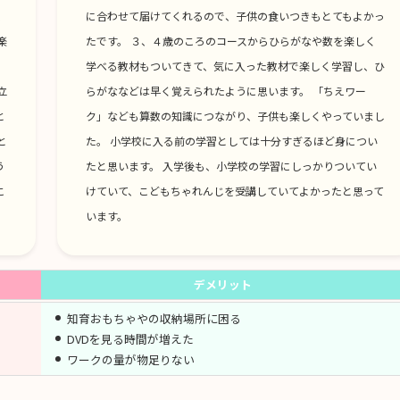
、
に合わせて届けてくれるので、子供の食いつきもとてもよかっ
楽
たです。 ３、４歳のころのコースからひらがなや数を楽しく
学べる教材もついてきて、気に入った教材で楽しく学習し、ひ
立
らがななどは早く覚えられたように思います。 「ちえワー
と
ク」なども算数の知識につながり、子供も楽しくやっていまし
と
た。 小学校に入る前の学習としては十分すぎるほど身につい
う
たと思います。 入学後も、小学校の学習にしっかりついてい
こ
けていて、こどもちゃれんじを受講していてよかったと思って
います。
デメリット
知育おもちゃやの収納場所に困る
DVDを見る時間が増えた
ワークの量が物足りない