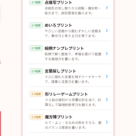
点描写プリント
小1程度
›
点図形の写し取りから回転・線対称・
拡大まで、図形感覚を鍛えます。
めいろプリント
小1程度
›
やさしい迷路から超むずかしい迷路ま
で、集中力と考える力を育てます。
絵柄ナンプレプリント
小1程度
›
絵柄で解く数独で、重複を避けて配置
する論理力を養います。
本
言葉探しプリント
小1程度
›
マスに隠れた言葉を探すワードサーチ
で、語彙と注意力を養います。
形リレーゲームプリント
小2程度
›
マス目の規則から空欄の形を当て、計
算なしで論理的思考力を鍛えます。
魔方陣プリント
小2程度
›
たて・よこ・ななめの和をそろえ、数
のバランス感覚を養います。