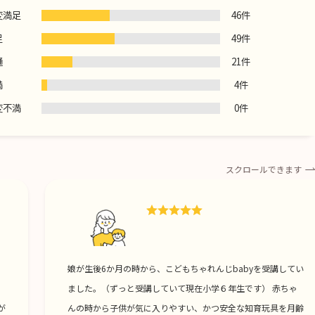
変満足
46件
足
49件
通
21件
満
4件
変不満
0件
スクロールできます
。
娘が生後6か月の時から、こどもちゃれんじbabyを受講してい
。
ました。（ずっと受講していて現在小学６年生です） 赤ちゃ
が
んの時から子供が気に入りやすい、かつ安全な知育玩具を月齢