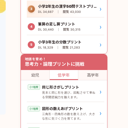
小学2年生の漢字50問テストプリント
›
3
DL 34,687 ｜ 閲覧 43,030
筆算の足し算プリント
›
4
DL 30,440 ｜ 閲覧 30,315
小学3年生の分数プリント
›
5
DL 18,329 ｜ 閲覧 21,283
地頭を育め！
思考力・論理プリントに挑戦
幼児
低学年
高学年
同じ形さがしプリント
小1程度
›
見本と同じ形を選び、回転させて重ね
る空間認識力を鍛えます。
図形の数えあげプリント
小1程度
›
三角形・四角形の数を数え上げ、大き
な形に気づく力を育てます。