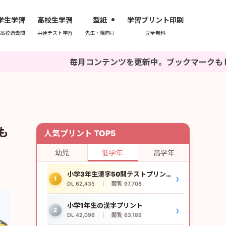
学生学習
高校生学習
型紙
学習プリント印刷
高校過去問
共通テスト学習
先生・親向け
完全無料
毎月コンテンツを更新中。ブックマークもしくは『いちご
も
人気プリント TOP5
幼児
低学年
高学年
小学3年生漢字50問テストプリント
›
1
DL 62,435 ｜ 閲覧 97,708
小学1年生の漢字プリント
›
2
DL 42,096 ｜ 閲覧 63,189