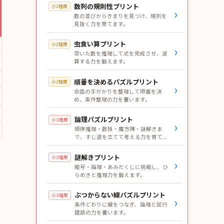
数列の規則性プリント
小2程度
›
数の並びからきまりを見つけ、規則を
見抜く力を育てます。
虫食い算プリント
小2程度
›
空いた数を推理して式を完成させ、逆
算する力を鍛えます。
順番を決めるパズルプリント
小2程度
›
会話の手がかりを整理して順番を決
め、条件整理の力を養います。
論理パズルプリント
小3程度
›
順序推理・数独・魔方陣・謎解きま
で、すじ道を立てて考える力を育てま
す。
謎解きプリント
小3程度
›
暗号・論理・あみだくじに挑戦し、ひ
らめきと推理力を鍛えます。
ぶつからない線パズルプリント
小3程度
›
条件どおりに線をつなぎ、論理と試行
錯誤の力を養います。