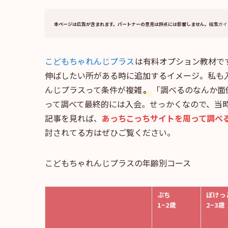
本ページは広告が含まれます。パートナーの意見は評点には影響しません。
編集ガイ
こどもちゃれんじプラス
は有料オプション教材で
伸ばしたい所がある時に追加するイメージ。私も
んじプラスって条件が複雑
。
「調べるのなんか面
って調べて最終的には入会。せっかくなので、当
記事を見れば、
あっちこっちサイトを周って調べ
討されてる方はぜひご覧ください。
こどもちゃれんじプラスの年齢別コース
ぷち
ぽけっ
1~2歳
2~3歳