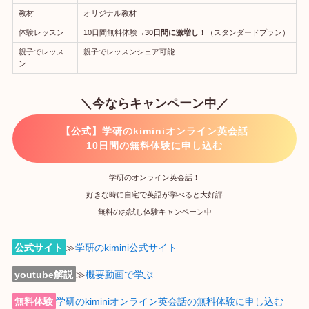
教材
オリジナル教材
体験レッスン
10日間無料体験→
30日間に激増し！
（スタンダードプラン）
親子でレッス
親子でレッスンシェア可能
ン
＼今ならキャンペーン中／
【公式】学研のkiminiオンライン英会話
10日間の無料体験に申し込む
学研のオンライン英会話！
好きな時に自宅で英語が学べると大好評
無料のお試し体験キャンペーン中
公式サイト
≫
学研のkimini公式サイト
youtube解説
≫
概要動画で学ぶ
無料体験
学研のkiminiオンライン英会話の無料体験に申し込む