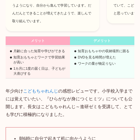
うようになり、自分から進んで学習しています。だ
ていて、こども
んだんとできることが増えてきたようで、楽しんで
と思っています
取り組んでいます。
メリット
デメリット
月齢に合った知育や学びができる
知育おもちゃやの収納場所に困る
知育おもちゃとワークで学習効果
DVDを見る時間が増えた
が高い
ワークの量が物足りない
1カ月に1度の届く日は、子どもが
大喜びする
年少向け
こどもちゃれんじ
の感想レビューです。小学校入学まで
には覚えていたい、『ひらがなが身につくヒミツ』についても公
開します。長女はこどもちゃれんじ～進研ゼミを受講して、とて
も学びに積極的になりました。
朝6時に自分で起きて机に向かうように