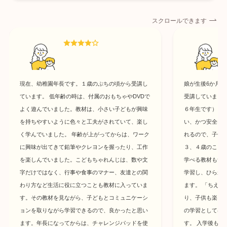
スクロールできます
現在、幼稚園年長です。１歳のぷちの頃から受講し
娘が生後6か月の
ています。 低年齢の時は、付属のおもちゃやDVDで
受講していまし
よく遊んでいました。教材は、小さい子どもが興味
６年生です） 
を持ちやすいように色々と工夫がされていて、楽し
い、かつ安全な
く学んでいました。 年齢が上がってからは、ワーク
れるので、子供
に興味が出てきて鉛筆やクレヨンを握ったり、工作
３、４歳のころ
を楽しんでいました。こどもちゃれんじは、数や文
学べる教材もつ
字だけではなく、行事や食事のマナー、友達との関
学習し、ひらが
わり方など生活に役に立つことも教材に入っていま
ます。 「ちえ
す。その教材を見ながら、子どもとコミュニケーシ
り、子供も楽し
ョンを取りながら学習できるので、良かったと思い
の学習としては
ます。年長になってからは、チャレンジパッドを使
す。 入学後も