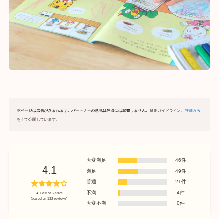
本ページは広告が含まれます。パートナーの意見は評点には影響しません。
編集ガイドライン、
評価方法
を全て公開しています。
大変満足
46件
4.1
満足
49件
普通
21件
不満
4件
4.1 out of 5 stars
(based on 132 reviews)
大変不満
0件