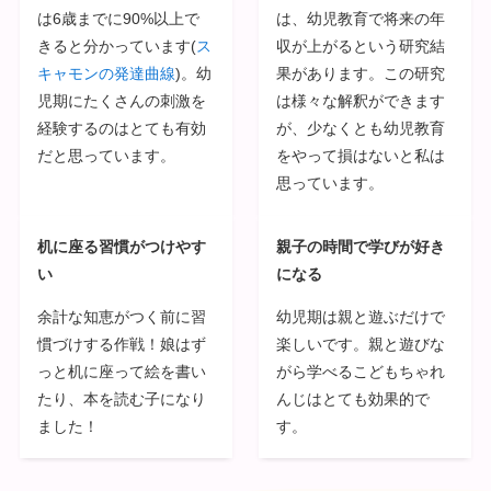
は6歳までに90%以上で
は、幼児教育で将来の年
きると分かっています(
ス
収が上がるという研究結
キャモンの発達曲線
)。幼
果があります。この研究
児期にたくさんの刺激を
は様々な解釈ができます
経験するのはとても有効
が、少なくとも幼児教育
だと思っています。
をやって損はないと私は
思っています。
机に座る習慣がつけやす
親子の時間で学びが好き
い
になる
余計な知恵がつく前に習
幼児期は親と遊ぶだけで
慣づけする作戦！娘はず
楽しいです。親と遊びな
っと机に座って絵を書い
がら学べるこどもちゃれ
たり、本を読む子になり
んじはとても効果的で
ました！
す。