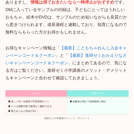
ありますし、
情報は得ておきたいなら一時停止がおすすめ
です。
DMに入っているサンプルの付録は、子どもにとってはうれしい
おもちゃ。絵本やDVDは、サンプルのため短いながらも良質だか
ら惹きつけられます。成長過程と連動しており、知育になるので
無料ならもらった方がお得かもしれません。
お得なキャンペーン情報は「
【最新】こどもちゃれんじ入会キャ
ンペーンコード＆クーポン
」と「
【最新】進研ゼミおかえりなさ
いキャンペーンコード＆クーポン
」にまとめてあるので、気にな
る方はご覧ください。進研ゼミ小学講座のメリット・デメリット
もキャンペーンと合わせて確認しておきましょう。
メリット
デメリット
楽しく学べる教材で学習習慣がつく
副教材が増えて収納場所に困る
レベル調整可能で無理なく継続できる
塾と比べると料金が安い
進研ゼミ小学講座のメリット・デメリット