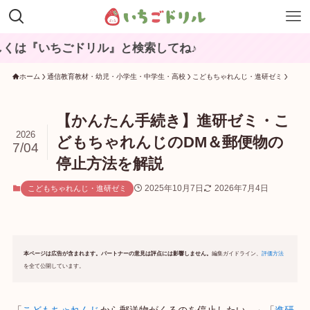
ごドリル』と検索してね♪
ホーム
通信教育教材・幼児・小学生・中学生・高校
こどもちゃれんじ・進研ゼミ
【かんたん手続き】進研ゼミ・こ
2026
どもちゃれんじのDM＆郵便物の
7/04
停止方法を解説
2025年10月7日
2026年7月4日
こどもちゃれんじ・進研ゼミ
本ページは広告が含まれます。パートナーの意見は評点には影響しません。
編集ガイドライン、
評価方法
を全て公開しています。
「
こどもちゃれんじ
から郵送物がくるのを停止したい…」「
進研