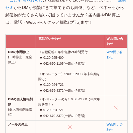
ゼミ
からDMが頻繁にきて捨てるのも面倒」など、ベネッセから
郵便物がたくさん届いて困っていませんか？案内書やDM停止
は、電話・Webからサクッと簡単に行えます！
電話問い合わせ
Web問い合
わせ
DMの利用停止
〈自動応答〉年中無休24時間受付
Web問い合
(一時停止・完全
わせ
0120-925-400
停止)
042-670-1105(一部のIP電話）
〈オペレーター〉9:00~21:00（年末年始を
除く）
0120-924-721
042-679-8372(一部のIP電話)
DMの個人情報削
〈オペレーターのみ〉9:00~21:00（年末年
除
始を除く）
(個人情報削除依
0120-924-721
頼)
042-679-8372(一部のIP
電話)
メールの停止
Web問い合
わせ