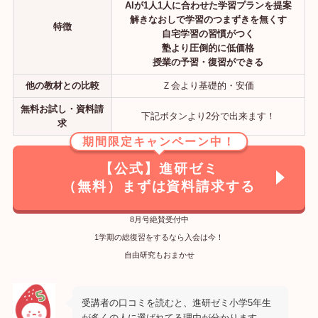
AIが1人1人に合わせた学習プランを提案
解きなおしで学習のつまずきを無くす
特徴
自宅学習の習慣がつく
塾より圧倒的に低価格
授業の予習・復習ができる
他の教材との比較
Ｚ会より基礎的・安価
無料お試し・資料請
下記ボタンより2分で出来ます！
求
期間限定キャンペーン中！
【公式】進研ゼミ
（無料）まずは資料請求する
8月号絶賛受付中
1学期の総復習をするなら入会は今！
自由研究もおまかせ
受講者の口コミを読むと、進研ゼミ小学5年生
が多くの人に選ばれてる理由が分かります。