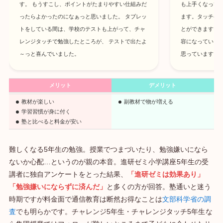
す。 もうすこし、ポイントがたまりやすい仕組みだ
も上手くなって
ったらよかったのになぁっと思いました。 タブレッ
ます。タッチペ
トをしている間は、学校のテストも上がって、チャ
とができますし
レンジタッチで勉強したところが、 テストで出たよ
容になっている
～っと喜んでいました。
思っています。
メリット
デメリット
教材が楽しい
副教材で物が増える
学習習慣が身に付く
塾と比べると料金が安い
難しくなる5年生の勉強。授業でつまづいたり、勉強嫌いになら
ないか心配…というのが親の本音。進研ゼミ小学講座
5年生の受
講者に独自アンケートをとった結果、
「進研ゼミは効果あり」
「勉強嫌いにならずに済んだ」
と多くの方が回答。塾通いと迷う
時期ですが料金面で通信教育は断然お得なことは
文部科学省の調
査
でも明らかです。チャレンジ5年生・チャレンジタッチ5年生
な