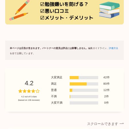
本ページは広告が含まれます。パートナーの意見は評点には影響しません。
編集ガイドライン、
評価方法
を全て公開しています。
大変満足
42件
4.2
満足
80件
普通
12件
不満
2件
4.2 out of 5 stars
(based on 136 reviews)
大変不満
0件
スクロールできます