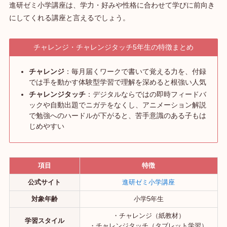
進研ゼミ小学講座は、学力・好みや性格に合わせて学びに前向き
にしてくれる講座と言えるでしょう。
チャレンジ・チャレンジタッチ5年生の特徴まとめ
チャレンジ
：毎月届くワークで書いて覚える力を、付録
では手を動かす体験型学習で理解を深めると根強い人気
チャレンジタッチ
：デジタルならではの即時フィードバ
ックや自動出題でニガテをなくし、アニメーション解説
で勉強へのハードルが下がると、苦手意識のある子もは
じめやすい
項目
特徴
公式サイト
進研ゼミ小学講座
対象年齢
小学5年生
・チャレンジ（紙教材）
学習スタイル
・チャレンジタッチ（タブレット学習）