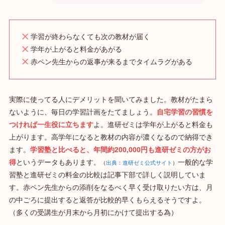
学習が終わらなくても次の教材が届く
学年が上がると料金があがる
赤ペン先生からの返事が来るまでタイムラグがある
実際に使ってる人にデメリットを聞いてみました。教材がたまら
ないように、毎日の学習計画をたてましょう。
自宅学習の習慣を
つければ一生役に立ちます
よ。進研ゼミは学年が上がると料金も
上がります。高学年になると教材の内容が濃くなるので納得でき
ます。
学習塾と比べると、年間約200,000円も進研ゼミの方がお
得
というデータもあります。
一般的な学
（
出典：進研ゼミ公式サイト
）
習塾と進研ゼミの料金の比較は記事下部で詳しく説明していま
す。赤ペン先生からの添削をなるべく早く受け取りたい方は、月
の中ごろに提出すると返答が比較的早くもらえるそうですよ。
（多くの受講生が月末から月初にかけて提出する為）