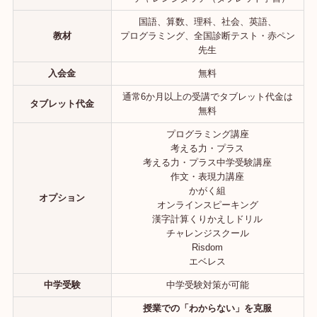
国語、算数、理科、社会、英語、
教材
プログラミング、全国診断テスト・赤ペン
先生
入会金
無料
通常6か月以上の受講でタブレット代金は
タブレット代金
無料
プログラミング講座
考える力・プラス
考える力・プラス中学受験講座
作文・表現力講座
かがく組
オプション
オンラインスピーキング
漢字計算くりかえしドリル
チャレンジスクール
Risdom
エベレス
中学受験
中学受験対策が可能
授業での「わからない」を克服