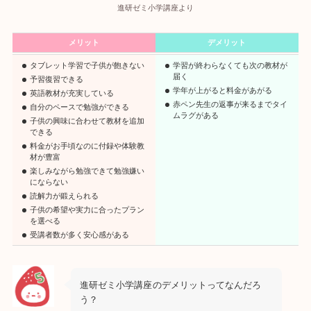
進研ゼミ小学講座より
メリット
デメリット
タブレット学習で子供が飽きない
学習が終わらなくても次の教材が
届く
予習復習できる
学年が上がると料金があがる
英語教材が充実している
赤ペン先生の返事が来るまでタイ
自分のペースで勉強ができる
ムラグがある
子供の興味に合わせて教材を追加
できる
料金がお手頃なのに付録や体験教
材が豊富
楽しみながら勉強できて勉強嫌い
にならない
読解力が鍛えられる
子供の希望や実力に合ったプラン
を選べる
受講者数が多く安心感がある
進研ゼミ小学講座
のデメリットってなんだろ
う？