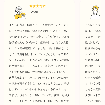
40代女性
よかった点は、鉛筆とノートを使わなくても、タブ
チャレンジタッ
レット一つあれば、勉強できるので、とても、扱い
点は、「勉強す
やすかったです。 教材の中に、プログラミングと英
ことです。チャ
語学習も入っていたので、値段の割に、たくさん身
強に対して、家
につく内容が充実していました。 子供が飽きないよ
散漫でなかなか
うに、問題を解けば、ポイントがたまり、そのポイ
ャレンジタッチ
ントをためれば、おもちゃや子供が 喜びそうな雑貨
や勉強への好奇
に交換できるシステムがあり、最初は、そのポイン
的には、「タブ
トをためるために、一生懸命 頑張っていました。
かなと思ってい
改善点があるとしたら、そのポイントシステムのハ
シビアな部分も
ードルが高すぎるかな…というところでした。 子供
もズレていると
は、ポップコーンが作れるおもちゃを狙っていたの
ともう一度書き
ですが、ポイントが1000ポイントで、 実際、毎月タ
タブレットに書
ブレットをして、たまるのは20～30ポイントほどで
したが、慣れて