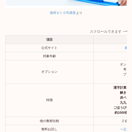
進研ゼミ小学講座
より
スクロールできます
項目
公式サイト
進研
対象年齢
オンラ
考え
オプション
プロ
漢字計算の
解きな
赤ペン
特徴
九九を
ごほうびが
約1000冊
他の教材比較
Ｚ会よ
無料お試し
＞公式