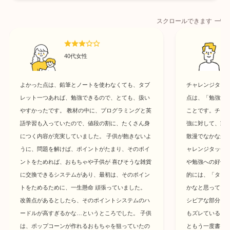
スクロールできます
40代女性
よかった点は、鉛筆とノートを使わなくても、タブ
チャレンジタッ
レット一つあれば、勉強できるので、とても、扱い
点は、「勉強す
やすかったです。 教材の中に、プログラミングと英
ことです。チャ
語学習も入っていたので、値段の割に、たくさん身
強に対して、家
につく内容が充実していました。 子供が飽きないよ
散漫でなかなか
うに、問題を解けば、ポイントがたまり、そのポイ
ャレンジタッチ
ントをためれば、おもちゃや子供が 喜びそうな雑貨
や勉強への好奇
に交換できるシステムがあり、最初は、そのポイン
的には、「タブ
トをためるために、一生懸命 頑張っていました。
かなと思ってい
改善点があるとしたら、そのポイントシステムのハ
シビアな部分も
ードルが高すぎるかな…というところでした。 子供
もズレていると
は、ポップコーンが作れるおもちゃを狙っていたの
ともう一度書き