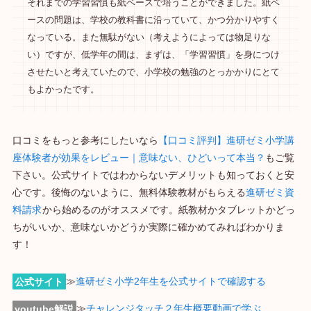
それまでの学習習慣も紙ベースで培うことができました。紙ベ
ースの問題は、学校の教科書に沿っていて、かつ分かりやすく
なっている。また無駄がない（考えようによっては物足りな
い）ですが、低学年の間は、まずは、「学習習慣」を身につけ
させたいと考えていたので、小学校の勉強のとっかかりにとて
もよかったです。
口コミをもっと参考にしたいなら
【口コミ評判】進研ゼミ小学講
座体験者が効果をレビュー｜意味ない、ひどいって本当？
もご覧
下さい。公式サイトではわからないデメリットも知っておくと安
心です。後悔のないように、無料体験教材がもらえる
進研ゼミ資
料請求
から始めるのがオススメです。紙教材かタブレットかどっ
ちがいいか、意味ないかどうか実際に確かめてみればわかりま
す！
公式サイト
≫
進研ゼミ小学2年生を公式サイトで確認する
youtube解説
≫
チャレンジタッチ２年生概要動画で学ぶ