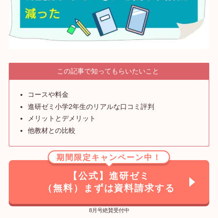
この記事で知ってもらいたいこと
コースや料金
進研ゼミ小学2年生のリアルな口コミ評判
メリットとデメリット
他教材との比較
期間限定キャンペーン中！
【公式】進研ゼミ
（無料）まずは資料請求する
8月号絶賛受付中