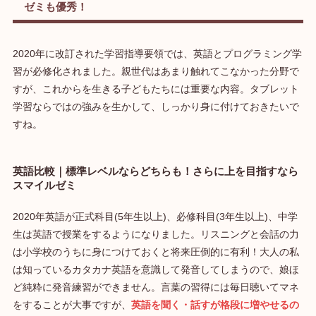
ゼミも優秀！
2020年に改訂された学習指導要領では、英語とプログラミング学
習が必修化されました。親世代はあまり触れてこなかった分野で
すが、これからを生きる子どもたちには重要な内容。タブレット
学習ならではの強みを生かして、しっかり身に付けておきたいで
すね。
英語比較｜標準レベルならどちらも！さらに上を目指すなら
スマイルゼミ
2020年英語が正式科目(5年生以上)、必修科目(3年生以上)、中学
生は英語で授業をするようになりました。リスニングと会話の力
は小学校のうちに身につけておくと将来圧倒的に有利！大人の私
は知っているカタカナ英語を意識して発音してしまうので、娘ほ
ど純粋に発音練習ができません。言葉の習得には毎日聴いてマネ
をすることが大事ですが、
英語を聞く・話すが格段に増やせるの