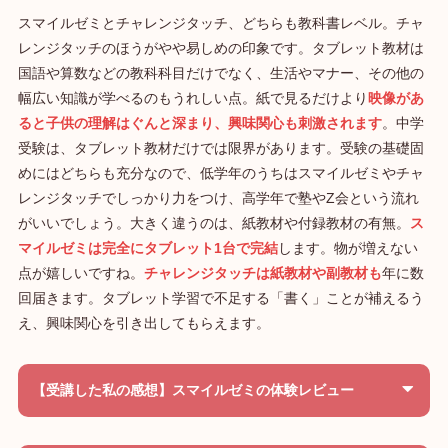
スマイルゼミとチャレンジタッチ、どちらも教科書レベル。チャ
レンジタッチのほうがやや易しめの印象です。タブレット教材は
国語や算数などの教科科目だけでなく、生活やマナー、その他の
幅広い知識が学べるのもうれしい点。紙で見るだけより
映像があ
ると子供の理解はぐんと深まり、興味関心も刺激されます
。中学
受験は、タブレット教材だけでは限界があります。受験の基礎固
めにはどちらも充分なので、低学年のうちはスマイルゼミやチャ
レンジタッチでしっかり力をつけ、高学年で塾やZ会という流れ
がいいでしょう。大きく違うのは、紙教材や付録教材の有無。
ス
マイルゼミは完全にタブレット1台で完結
します。物が増えない
点が嬉しいですね。
チャレンジタッチは紙教材や副教材も
年に数
回届きます。タブレット学習で不足する「書く」ことが補えるう
え、興味関心を引き出してもらえます。
【受講した私の感想】スマイルゼミの体験レビュー