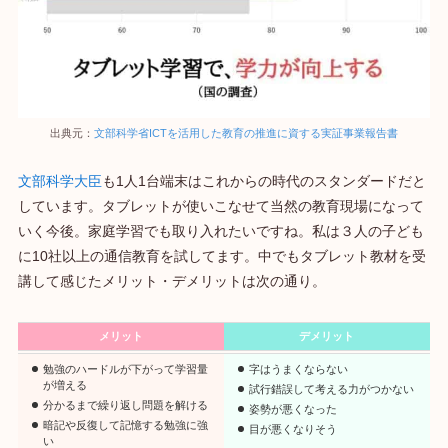
出典元：
文部科学省ICTを活用した教育の推進に資する実証事業報告書
文部科学大臣
も1人1台端末はこれからの時代のスタンダードだと
しています。タブレットが使いこなせて当然の教育現場になって
いく今後。家庭学習でも取り入れたいですね。私は３人の子ども
に10社以上の通信教育を試してます。中でもタブレット教材を受
講して感じたメリット・デメリットは次の通り。
メリット
デメリット
勉強のハードルが下がって学習量
字はうまくならない
が増える
試行錯誤して考える力がつかない
分かるまで繰り返し問題を解ける
姿勢が悪くなった
暗記や反復して記憶する勉強に強
目が悪くなりそう
い