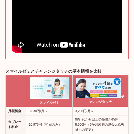
スマイルゼミとチャレンジタッチの基本情報を比較
チ
ャレンジタッチ
スマイルゼミ
月額料金
3,630円/月～
3,250円/月～
0円（6か月以上の受講が条件）
タブレッ
10,978円（初回のみ）
8,300円（6か月未満の退会or紙教
ト料金
材への変更）