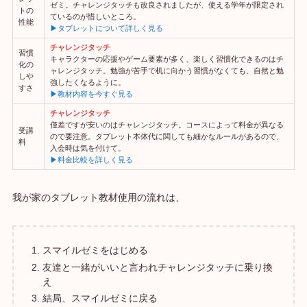
ゼミ。チャレンジタッチも改良されましたが、使える学年が限定され
トの
ているのが惜しいところ。
性能
▶タブレットについて詳しく見る
チャレンジタッチ
習慣
キャラクターの応援やゲーム要素が多く、楽しく習慣化できるのはチ
化の
ャレンジタッチ。勉強が苦手で机に向かう習慣がなくても、自然と勉
しや
強したくなるように。
すさ
▶教材内容を今すぐ見る
チャレンジタッチ
僅差ですが安いのはチャレンジタッチ。コースによって料金が異なる
受講
ので要注意。タブレット本体代に関しても細かなルールがあるので、
料
入会時は気を付けて。
▶料金比較を詳しく見る
我が家のタブレット教材使用の流れは、
スマイルゼミをはじめる
友達と一緒がいいと言われチャレンジタッチに乗り換
え
結局、スマイルゼミに戻る