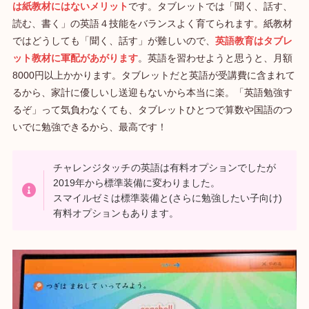
は紙教材にはないメリット
です。タブレットでは「聞く、話す、
読む、書く」の英語４技能をバランスよく育てられます。紙教材
ではどうしても「聞く、話す」が難しいので、
英語教育はタブレ
ット教材に軍配があがります
。英語を習わせようと思うと、月額
8000円以上かかります。タブレットだと英語が受講費に含まれて
るから、家計に優しいし送迎もないから本当に楽。「英語勉強す
るぞ」って気負わなくても、タブレットひとつで算数や国語のつ
いでに勉強できるから、最高です！
チャレンジタッチ
の英語は有料オプションでしたが
2019年から標準装備に変わりました。
スマイルゼミは標準装備と(さらに勉強したい子向け)
有料オプションもあります。