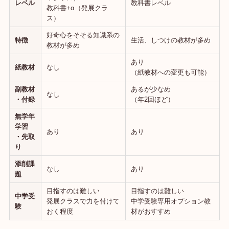
レベル
教科書レベル
教科書+α（発展クラ
ス）
好奇心をそそる知識系の
特徴
生活、しつけの教材が多め
教材が多め
あり
紙教材
なし
（紙教材への変更も可能）
副教材
あるが少なめ
なし
・付録
（年2回ほど）
無学年
学習
あり
あり
・先取
り
添削課
なし
あり
題
目指すのは難しい
目指すのは難しい
中学受
発展クラスで力を付けて
中学受験専用オプション教
験
おく程度
材がおすすめ