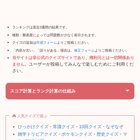
ランキングは直近3週間の結果です。
種類・難易度によっては問題数が少なく表示されます。
クイズの追加は
作成フォーム
よりご投稿ください。
「内容が古い」「誤りがある」場合は、
修正フォーム
よりご投稿ください。
当サイトは非公式のクイズサイトであり、権利元とは一切関係あり
。ユーザーが投稿してみんなで楽しむためにご利用くだ
ません
さい。
スコア計算とランク計算の仕組み
🎮 人気クイズで遊ぶ
ひっかけクイズ
・
常識クイズ
・
10回クイズ
・
なぞなぞ
雑学トリビアクイズ
・
ポケモンクイズ
・
歴史クイズ
・
マ