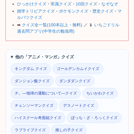
ひっかけクイズ
・
常識クイズ
・
10回クイズ
・
なぞなぞ
雑学トリビアクイズ
・
ポケモンクイズ
・
歴史クイズ
・
マ
ルバツクイズ
➡
クイズ全一覧(100本以上・無料)
／ 📱
いちごドリル
過去問アプリ(中学生の勉強用)
▼ 他の「アニメ・マンガ」クイズ
キングダム クイズ
ゴールデンカムイクイズ
ダンジョン飯クイズ
ダンダダンクイズ
チ。―地球の運動について―クイズ
ちいかわクイズ
チェンソーマンクイズ
デスノートクイズ
ハイスクール奇面組クイズ
ぼっち・ざ・ろっくクイズ
ラブライブクイズ
推しの子クイズ