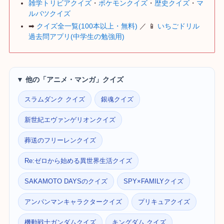
雑学トリビアクイズ
・
ポケモンクイズ
・
歴史クイズ
・
マ
ルバツクイズ
➡
クイズ全一覧(100本以上・無料)
／ 📱
いちごドリル
過去問アプリ(中学生の勉強用)
▼ 他の「アニメ・マンガ」クイズ
スラムダンク クイズ
銀魂クイズ
新世紀エヴァンゲリオンクイズ
葬送のフリーレンクイズ
Re:ゼロから始める異世界生活クイズ
SAKAMOTO DAYSのクイズ
SPY×FAMILYクイズ
アンパンマンキャラクタークイズ
プリキュアクイズ
機動戦士ガンダムクイズ
キングダム クイズ