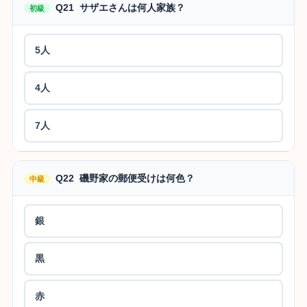
Q21 サザエさんは何人家族？
初級
5人
4人
7人
Q22 磯野家の郵便受けは何色？
中級
銀
黒
赤