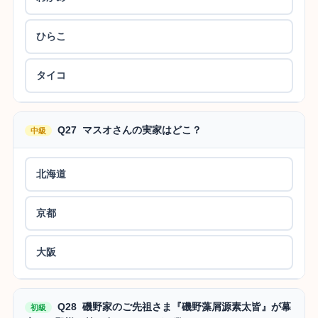
ひらこ
タイコ
Q27 マスオさんの実家はどこ？
中級
北海道
京都
大阪
Q28 磯野家のご先祖さま『磯野藻屑源素太皆』が幕
初級