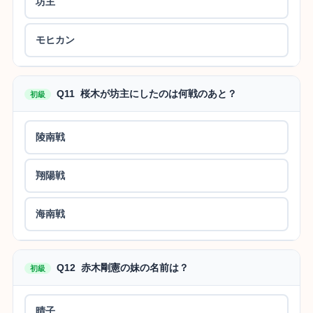
坊主
モヒカン
Q11 桜木が坊主にしたのは何戦のあと？
初級
陵南戦
翔陽戦
海南戦
Q12 赤木剛憲の妹の名前は？
初級
晴子