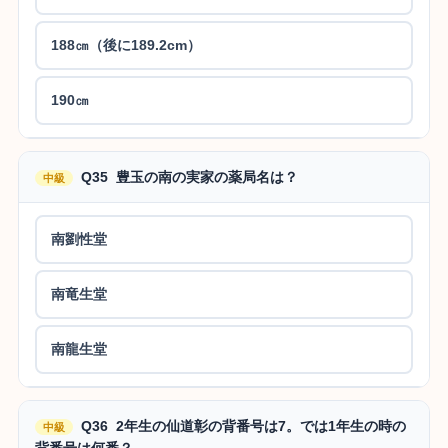
188㎝（後に189.2cm）
190㎝
Q35 豊玉の南の実家の薬局名は？
中級
南劉性堂
南竜生堂
南龍生堂
Q36 2年生の仙道彰の背番号は7。では1年生の時の
中級
背番号は何番？