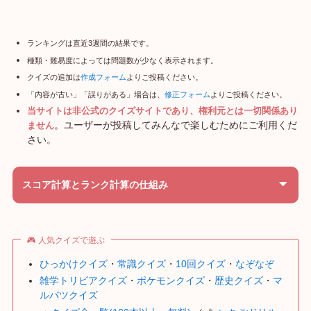
ランキングは直近3週間の結果です。
種類・難易度によっては問題数が少なく表示されます。
クイズの追加は
作成フォーム
よりご投稿ください。
「内容が古い」「誤りがある」場合は、
修正フォーム
よりご投稿ください。
当サイトは非公式のクイズサイトであり、権利元とは一切関係あり
。ユーザーが投稿してみんなで楽しむためにご利用くだ
ません
さい。
スコア計算とランク計算の仕組み
🎮 人気クイズで遊ぶ
ひっかけクイズ
・
常識クイズ
・
10回クイズ
・
なぞなぞ
雑学トリビアクイズ
・
ポケモンクイズ
・
歴史クイズ
・
マ
ルバツクイズ