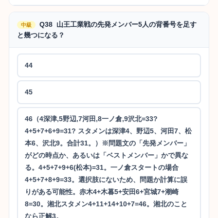
Q38 山王工業戦の先発メンバー5人の背番号を足す
中級
と幾つになる？
44
45
46（4深津,5野辺,7河田,8一ノ倉,9沢北=33?
4+5+7+6+9=31? スタメンは深津4、野辺5、河田7、松
本6、沢北9。合計31。）※問題文の「先発メンバー」
がどの時点か、あるいは「ベストメンバー」かで異な
る。4+5+7+9+6(松本)=31。一ノ倉スタートの場合
4+5+7+8+9=33。選択肢にないため、問題か計算に誤
りがある可能性。赤木4+木暮5+安田6+宮城7+潮崎
8=30。湘北スタメン4+11+14+10+7=46。湘北のこと
なら正解3。