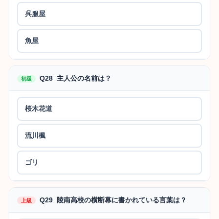
呉服屋
魚屋
Q28 主人公の名前は？
初級
桜木花道
流川楓
ゴリ
Q29 陵南高校の横断幕に書かれている言葉は？
上級