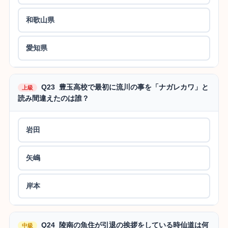
和歌山県
愛知県
Q23 豊玉高校で最初に流川の事を「ナガレカワ」と
上級
読み間違えたのは誰？
岩田
矢嶋
岸本
Q24 陵南の魚住が引退の挨拶をしている時仙道は何
中級