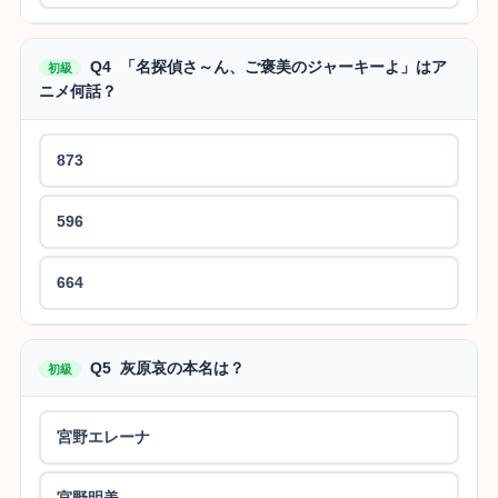
Q4 「名探偵さ～ん、ご褒美のジャーキーよ」はア
初級
ニメ何話？
873
596
664
Q5 灰原哀の本名は？
初級
宮野エレーナ
宮野明美