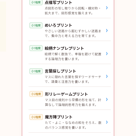
点描写プリント
小1程度
›
点図形の写し取りから回転・線対称・
拡大まで、図形感覚を鍛えます。
めいろプリント
小1程度
›
やさしい迷路から超むずかしい迷路ま
で、集中力と考える力を育てます。
絵柄ナンプレプリント
小1程度
›
絵柄で解く数独で、重複を避けて配置
する論理力を養います。
言葉探しプリント
小1程度
›
マスに隠れた言葉を探すワードサーチ
で、語彙と注意力を養います。
形リレーゲームプリント
小2程度
›
マス目の規則から空欄の形を当て、計
算なしで論理的思考力を鍛えます。
魔方陣プリント
小2程度
›
たて・よこ・ななめの和をそろえ、数
のバランス感覚を養います。