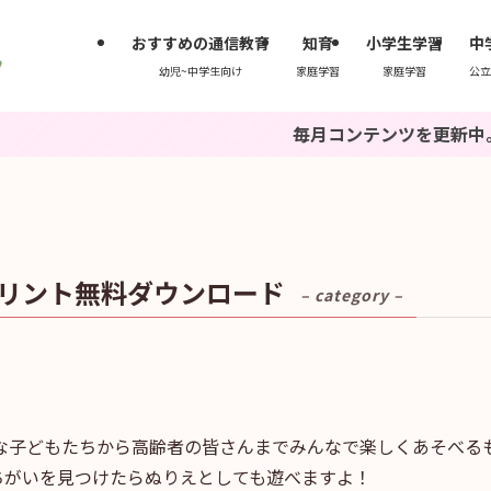
おすすめの通信教育
知育
小学生学習
中
幼児~中学生向け
家庭学習
家庭学習
公立
毎月コンテンツを更新中。ブック
リント無料ダウンロード
– category –
な子どもたちから高齢者の皆さんまでみんなで楽しくあそべる
ちがいを見つけたらぬりえとしても遊べますよ！