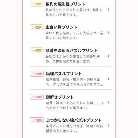
数列の規則性プリント
小2程度
›
数の並びからきまりを見つけ、規則を
見抜く力を育てます。
虫食い算プリント
小2程度
›
空いた数を推理して式を完成させ、逆
算する力を鍛えます。
順番を決めるパズルプリント
小2程度
›
会話の手がかりを整理して順番を決
め、条件整理の力を養います。
論理パズルプリント
小3程度
›
順序推理・数独・魔方陣・謎解きま
で、すじ道を立てて考える力を育てま
す。
謎解きプリント
小3程度
›
暗号・論理・あみだくじに挑戦し、ひ
らめきと推理力を鍛えます。
ぶつからない線パズルプリント
小3程度
›
条件どおりに線をつなぎ、論理と試行
錯誤の力を養います。