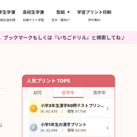
学生学習
高校生学習
型紙
学習プリント印刷
高校過去問
共通テスト学習
先生・親向け
完全無料
マークもしくは『いちごドリル』と検索してね♪
人気プリント TOP5
幼児
低学年
高学年
小学3年生漢字50問テストプリント
›
1
DL 62,435 ｜ 閲覧 97,708
も
小学1年生の漢字プリント
›
2
DL 42,096 ｜ 閲覧 63,189