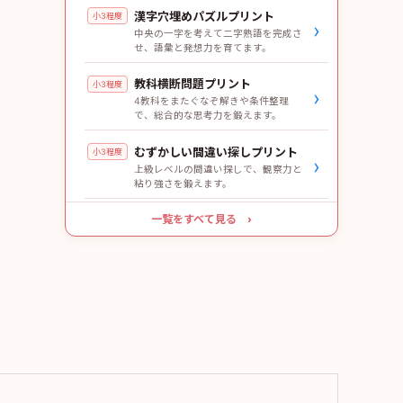
漢字穴埋めパズルプリント
小3程度
›
中央の一字を考えて二字熟語を完成さ
せ、語彙と発想力を育てます。
教科横断問題プリント
小3程度
›
4教科をまたぐなぞ解きや条件整理
で、総合的な思考力を鍛えます。
むずかしい間違い探しプリント
小3程度
›
上級レベルの間違い探しで、観察力と
粘り強さを鍛えます。
一覧をすべて見る ›