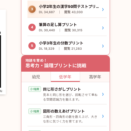
小学2年生の漢字50問テストプリント
›
3
DL 34,687 ｜ 閲覧 43,030
筆算の足し算プリント
›
4
DL 30,440 ｜ 閲覧 30,315
小学3年生の分数プリント
›
5
DL 18,329 ｜ 閲覧 21,283
地頭を育め！
思考力・論理プリントに挑戦
幼児
低学年
高学年
同じ形さがしプリント
小1程度
›
見本と同じ形を選び、回転させて重ね
る空間認識力を鍛えます。
図形の数えあげプリント
小1程度
›
三角形・四角形の数を数え上げ、大き
な形に気づく力を育てます。