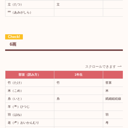
立（たつ）
立
罒（あみがしら）
6画
スクロールできます
部首（読み方）
1年生
2
竹（たけ）
竹
答算
米（こめ）
米
糸（いと）
糸
紙細組絵線
羊（⺷）ひつじ
羽（はね）
羽
老（耂）おいかんむり
考