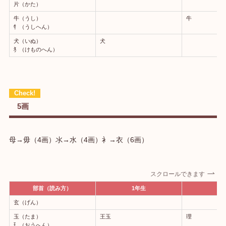
片（かた）
牛（うし）
牛
牜（うしへん）
犬（いぬ）
犬
犭（けものへん）
5画
母→毋（4画）氺→水（4画）衤→衣（6画）
スクロールできます
部首（読み方）
1年生
2
玄（げん）
玉（たま）
王玉
理
⺩（おうへん）