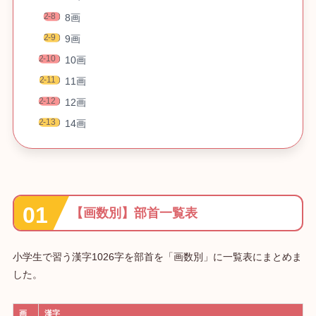
8画
9画
10画
11画
12画
14画
【画数別】部首一覧表
小学生で習う漢字1026字を部首を「画数別」に一覧表にまとめま
した。
画
漢字