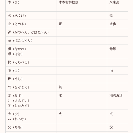
木（き）
木本村林校森
来東楽
欠（あくび）
歌
止（とめる）
正
止歩
歹（がつへん、かばねへん）
殳（ほこづくり）
毋（なかれ）
母毎
母（はは）
比（くらべる）
毛（け）
毛
氏（うじ）
气（きがまえ）
気
水（みず）
水
池汽海活
氵（さんずい）
氺（したみず）
火（ひ）
火
点
灬（れっか）
父（ちち）
父