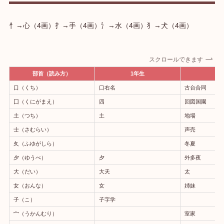
忄→心（4画）扌→手（4画）氵→水（4画）犭→犬（4画）
スクロールできます
部首（読み方）
1年生
2
口（くち）
口右名
古台合同
囗（くにがまえ）
四
回図国園
土（つち）
土
地場
士（さむらい）
声売
夂（ふゆがしら）
冬夏
夕（ゆうべ）
夕
外多夜
大（だい）
大天
太
女（おんな）
女
姉妹
子（こ）
子字学
宀（うかんむり）
室家