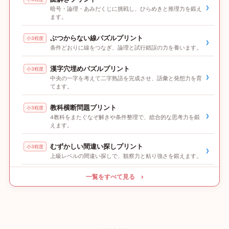
›
暗号・論理・あみだくじに挑戦し、ひらめきと推理力を鍛え
ます。
ぶつからない線パズルプリント
小3程度
›
条件どおりに線をつなぎ、論理と試行錯誤の力を養います。
漢字穴埋めパズルプリント
小3程度
›
中央の一字を考えて二字熟語を完成させ、語彙と発想力を育
てます。
教科横断問題プリント
小3程度
›
4教科をまたぐなぞ解きや条件整理で、総合的な思考力を鍛
えます。
むずかしい間違い探しプリント
小3程度
›
上級レベルの間違い探しで、観察力と粘り強さを鍛えます。
一覧をすべて見る ›