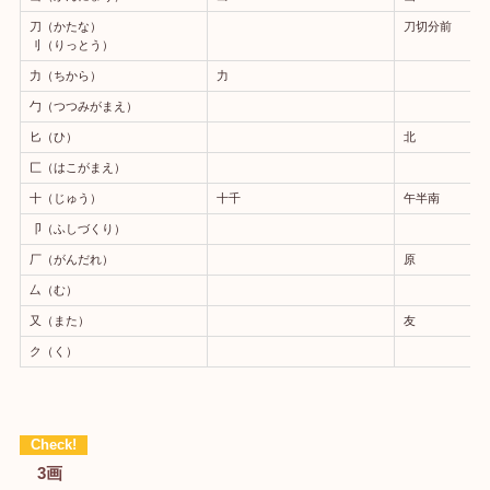
刀（かたな）
刀切分前
刂（りっとう）
力（ちから）
力
勹（つつみがまえ）
匕（ひ）
北
匚（はこがまえ）
十（じゅう）
十千
午半南
卩（ふしづくり）
厂（がんだれ）
原
厶（む）
又（また）
友
ク（く）
3画