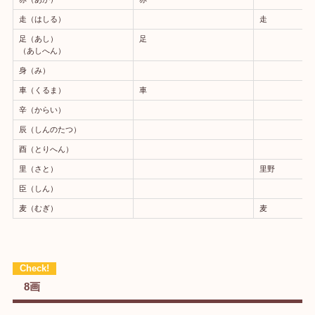
走（はしる）
走
足（あし）
足
（あしへん）
身（み）
車（くるま）
車
辛（からい）
辰（しんのたつ）
酉（とりへん）
里（さと）
里野
臣（しん）
麦（むぎ）
麦
8画