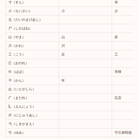
寸（すん）
寺
小（ちいさい）
小
少
尢（だいのまげあし）
尸（しかばね）
山（やま）
山
岩
川（かわ）
川
工（こう）
左
工
己（おのれ）
巾（はば）
市帰
干（かん）
年
幺（いとがしら）
广（まだれ）
広店
廴（えんにょう）
廾（にじゅうあし）
弋（しきがまえ）
弓（ゆみ）
弓引弟弱強