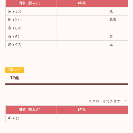
部首（読み方）
1年生
2
魚（うお）
魚
鳥（とり）
鳥鳴
鹿（しか）
黄（き）
黄
黒（くろ）
黒
12画
スクロールできます
部首（読み方）
1年生
2
歯（は）