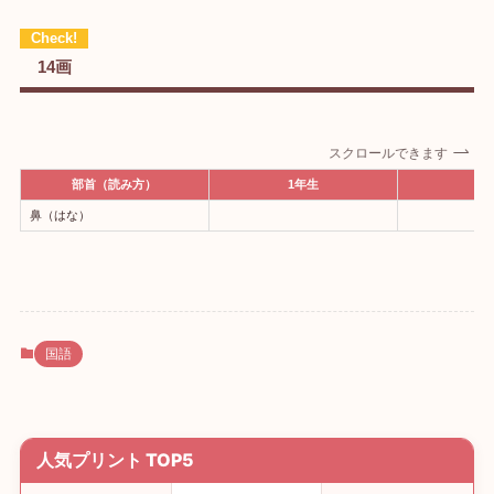
14画
スクロールできます
部首（読み方）
1年生
2
鼻（はな）
国語
人気プリント TOP5