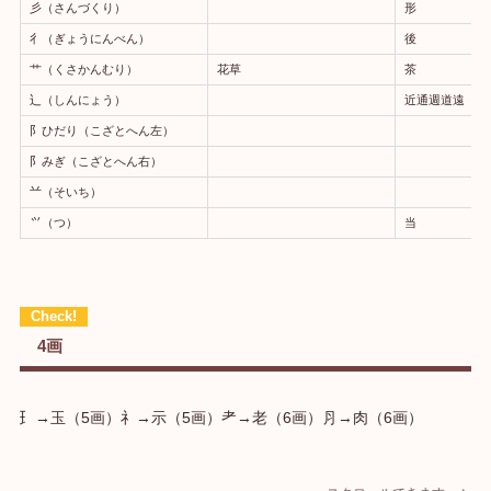
彡（さんづくり）
形
彳（ぎょうにんべん）
後
艹（くさかんむり）
花草
茶
⻌（しんにょう）
近通週道遠
阝ひだり（こざとへん左）
阝みぎ（こざとへん右）
䒑（そいち）
⺍（つ）
当
4画
⺩→玉（5画）礻→示（5画）耂→老（6画）⺼→肉（6画）