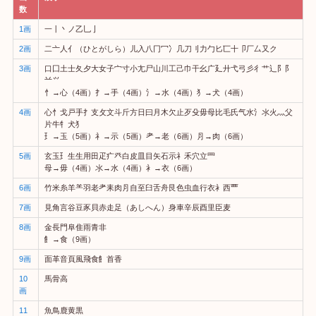
数
1画
一丨丶ノ乙乚亅
2画
二亠人亻（ひとがしら）儿入八冂冖冫几刀刂力勹匕匸十卩厂厶又ク
3画
口囗土士夂夕大女子宀寸小尢尸山川工己巾干幺广廴廾弋弓彡彳艹⻌阝阝
䒑⺍
忄→心（4画）扌→手（4画）氵→水（4画）犭→犬（4画）
4画
心忄戈戸手扌支攵文斗斤方日曰月木欠止歹殳毋母比毛氏气水氵氺火灬父
片牛牜犬犭
⺩→玉（5画）礻→示（5画）耂→老（6画）⺼→肉（6画）
5画
玄玉⺩生生用田疋疒癶白皮皿目矢石示礻禾穴立罒
母→毋（4画）氺→水（4画）衤→衣（6画）
6画
竹米糸羊⺷羽老耂耒肉⺼自至臼舌舟艮色虫血行衣衤西覀
7画
見角言谷豆豕貝赤走足（あしへん）身車辛辰酉里臣麦
8画
金長門阜隹雨青非
飠→食（9画）
9画
面革音頁風飛食飠首香
10
馬骨高
画
11
魚鳥鹿黄黒