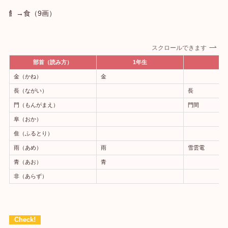
飠→食（9画）
スクロールできます
部首（読み方）
1年生
2
金（かね）
金
長（ながい）
長
門（もんがまえ）
門間
阜（おか）
隹（ふるとり）
雨（あめ）
雨
雪雲電
青（あお）
青
非（あらず）