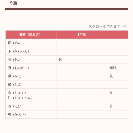
9画
スクロールできます
部首（読み方）
1年生
2
面（めん）
革（かわへん）
音（おと）
音
頁（おおがい）
頭顔
風（かぜ）
風
飛（とぶ）
食（しょく）
食
飠（しょくへん）
首（くび）
首
香（かおり）