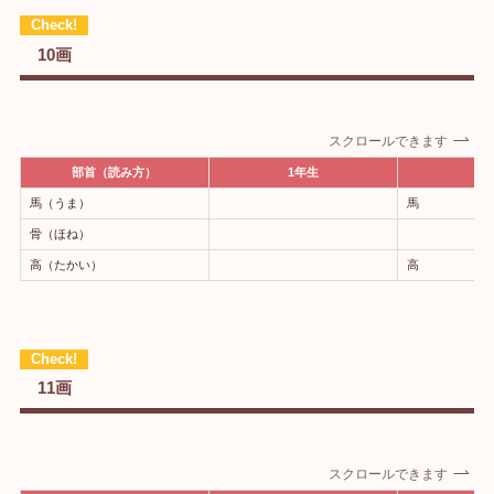
10画
スクロールできます
部首（読み方）
1年生
2
馬（うま）
馬
骨（ほね）
高（たかい）
高
11画
スクロールできます