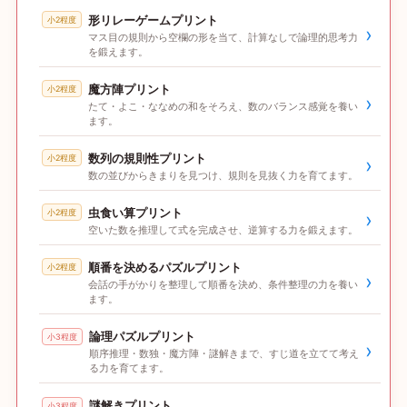
形リレーゲームプリント
小2程度
›
マス目の規則から空欄の形を当て、計算なしで論理的思考力
を鍛えます。
魔方陣プリント
小2程度
›
たて・よこ・ななめの和をそろえ、数のバランス感覚を養い
ます。
数列の規則性プリント
小2程度
›
数の並びからきまりを見つけ、規則を見抜く力を育てます。
虫食い算プリント
小2程度
›
空いた数を推理して式を完成させ、逆算する力を鍛えます。
順番を決めるパズルプリント
小2程度
›
会話の手がかりを整理して順番を決め、条件整理の力を養い
ます。
論理パズルプリント
小3程度
›
順序推理・数独・魔方陣・謎解きまで、すじ道を立てて考え
る力を育てます。
謎解きプリント
小3程度