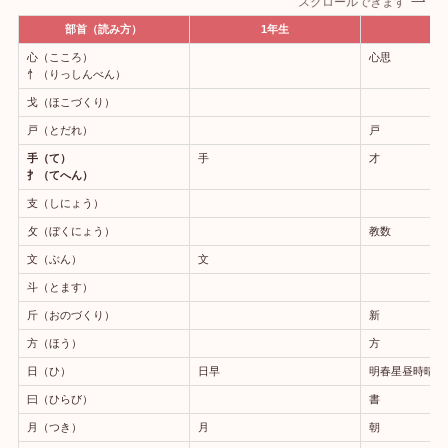
スクロールできます
部首（読み方）
1年生
2
心（こころ）
心思
忄（りっしんべん）
戈（ほこづくり）
戸（とだれ）
戸
手（て）
手
才
扌（てへん）
支（しにょう）
攵（ぼくにょう）
教数
文（ぶん）
文
斗（とます）
斤（おのづくり）
新
方（ほう）
方
日（ひ）
日早
明春星昼時晴曜
曰（ひらび）
書
月（つき）
月
朝