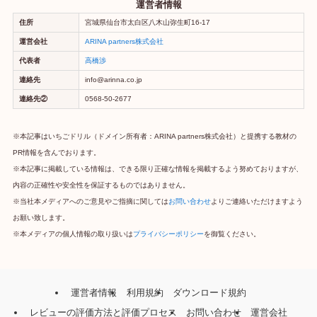
運営者情報
住所
宮城県仙台市太白区八木山弥生町16-17
運営会社
ARINA partners株式会社
代表者
高橋渉
連絡先
info@arinna.co.jp
連絡先②
0568-50-2677
※本記事はいちごドリル（ドメイン所有者：ARINA partners株式会社）と提携する教材の
PR情報を含んでおります。
※本記事に掲載している情報は、できる限り正確な情報を掲載するよう努めておりますが、
内容の正確性や安全性を保証するものではありません。
※当社本メディアへのご意見やご指摘に関しては
お問い合わせ
よりご連絡いただけますよう
お願い致します。
※本メディアの個人情報の取り扱いは
プライバシーポリシー
を御覧ください。
運営者情報
利用規約
ダウンロード規約
レビューの評価方法と評価プロセス
お問い合わせ
運営会社