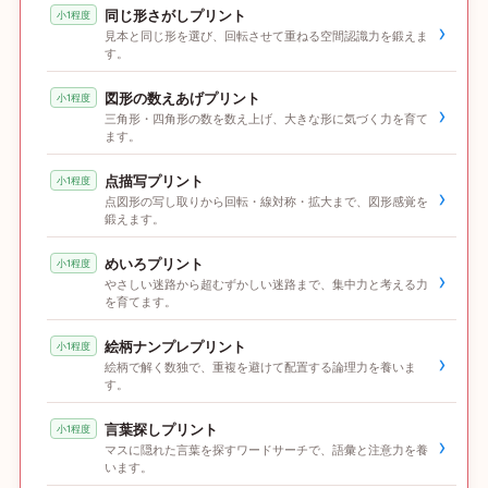
同じ形さがしプリント
小1程度
›
見本と同じ形を選び、回転させて重ねる空間認識力を鍛えま
す。
図形の数えあげプリント
小1程度
›
三角形・四角形の数を数え上げ、大きな形に気づく力を育て
ます。
点描写プリント
小1程度
›
点図形の写し取りから回転・線対称・拡大まで、図形感覚を
鍛えます。
めいろプリント
小1程度
›
やさしい迷路から超むずかしい迷路まで、集中力と考える力
を育てます。
絵柄ナンプレプリント
小1程度
›
絵柄で解く数独で、重複を避けて配置する論理力を養いま
す。
言葉探しプリント
小1程度
›
マスに隠れた言葉を探すワードサーチで、語彙と注意力を養
います。