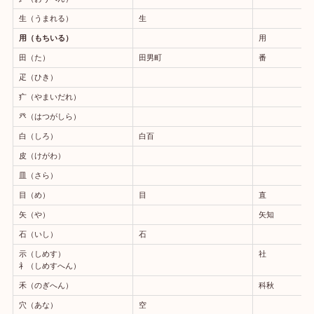
生（うまれる）
生
用（もちいる）
用
田（た）
田男町
番
疋（ひき）
疒（やまいだれ）
癶（はつがしら）
白（しろ）
白百
皮（けがわ）
皿（さら）
目（め）
目
直
矢（や）
矢知
石（いし）
石
示（しめす）
社
礻（しめすへん）
禾（のぎへん）
科秋
穴（あな）
空