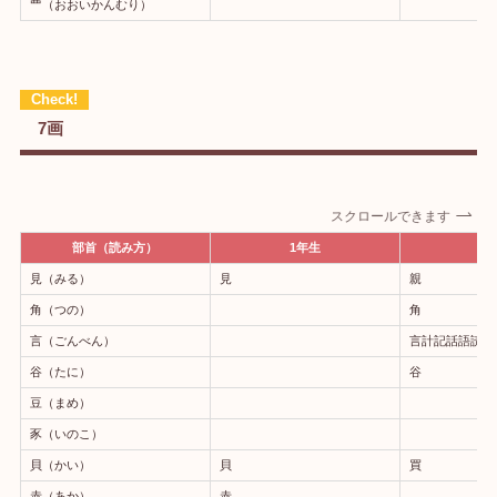
覀（おおいかんむり）
7画
スクロールできます
部首（読み方）
1年生
2
見（みる）
見
親
角（つの）
角
言（ごんべん）
言計記話語読
谷（たに）
谷
豆（まめ）
豕（いのこ）
貝（かい）
貝
買
赤（あか）
赤