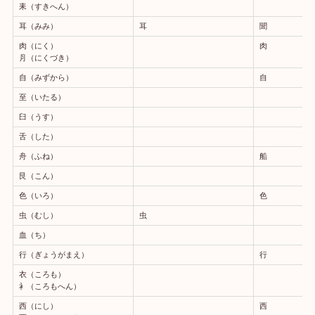
耒（すきへん）
耳（みみ）
耳
聞
肉（にく）
肉
⺼（にくづき）
自（みずから）
自
至（いたる）
臼（うす）
舌（した）
舟（ふね）
船
艮（こん）
色（いろ）
色
虫（むし）
虫
血（ち）
行（ぎょうがまえ）
行
衣（ころも）
衤（ころもへん）
西（にし）
西