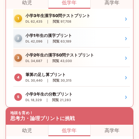
幼児
低学年
高学年
小学3年生漢字50問テストプリント
›
1
DL 62,435 ｜ 閲覧 97,708
小学1年生の漢字プリント
›
2
DL 42,096 ｜ 閲覧 63,189
小学2年生の漢字50問テストプリント
›
3
DL 34,687 ｜ 閲覧 43,030
筆算の足し算プリント
›
4
DL 30,440 ｜ 閲覧 30,315
小学3年生の分数プリント
›
5
DL 18,329 ｜ 閲覧 21,283
地頭を育め！
思考力・論理プリントに挑戦
幼児
低学年
高学年