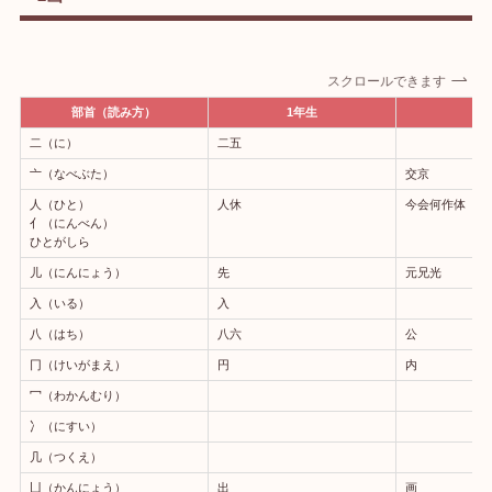
スクロールできます
部首（読み方）
1年生
2
二（に）
二五
亠（なべぶた）
交京
人（ひと）
人休
今会何作体
亻（にんべん）
ひとがしら
儿（にんにょう）
先
元兄光
入（いる）
入
八（はち）
八六
公
冂（けいがまえ）
円
内
冖（わかんむり）
冫（にすい）
几（つくえ）
凵（かんにょう）
出
画