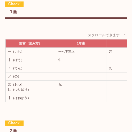
1画
スクロールできます
部首（読み方）
1年生
2
一（いち）
一七下三上
万
丨（ぼう）
中
丶（てん）
丸
ノ（の）
乙（おつ）
九
乚（つりばり）
亅（はねぼう）
2画