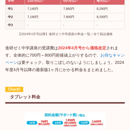
学年
12か月払い
6か月払い
毎月払い
中1
7,140円
7,860円
8,290円
中2
7,190円
7,900円
8,330円
中3
‐
‐
‐
【2024年4月号以降】進研ゼミ中学講座の料金一覧／全て税込価格
進研ゼミ中学講座の受講費は
2024年4月号から価格改定
されま
す。全体的に700円～800円前後値上がりするので、
お得なキャン
ペーン
は要チェック。取りこぼしのないようにしましょう。2024
年度4月号以降の最新版1ヶ月にかかる料金をまとめました。
タブレット料金