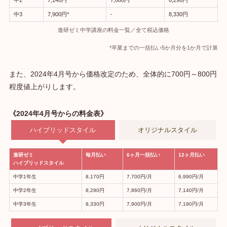
中2
7,140円
7,860円
8,290円
中3
7,900円*
‐
8,330円
進研ゼミ中学講座の料金一覧／全て税込価格
*卒業までの一括払い5か月分を1か月で計算
また、2024年4月号から価格改定のため、全体的に700円～800円
程度値上がりします。
《2024年4月号からの料金表》
ハイブリッドスタイル
オリジナルスタイル
進研ゼミ
毎月払い
6ヶ月一括払い
12ヶ月払い
ハイブリッドスタイル
中学1年生
8,170円
7,700円/月
6,990円/月
中学2年生
8,290円
7,860円/月
7,140円/月
中学3年生
8,330円
7,900円/月
7,190円/月