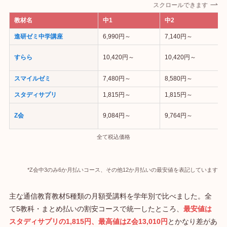
スクロールできます
教材名
中1
中2
進研ゼミ中学講座
6,990円～
7,140円～
すらら
10,420円～
10,420円～
スマイルゼミ
7,480円～
8,580円～
スタディサプリ
1,815円～
1,815円～
Z会
9,084円～
9,764円～
全て税込価格
*Z会中3のみ6か月払いコース、その他12か月払いの最安値を表記しています
主な通信教育教材5種類の月額受講料を学年別で比べました。全
て5教科・まとめ払いの割安コースで統一したところ、
最安値は
スタディサプリの1,815円、最高値はZ会13,010円
とかなり差があ