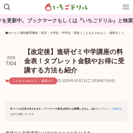
ックマークもしくは『いちごドリル』と検索してね♪
ホーム
通信教育教材・幼児・小学生・中学生・高校
こどもちゃれんじ・進研ゼミ
【改定後】進研ゼミ中学講座の料
2026
金表！タブレット金額やお得に受
7/04
講する方法も紹介
2025年10月7日
2026年7月4日
こどもちゃれんじ・進研ゼミ
本ページは広告が含まれます。パートナーの意見は評点には影響しません。
編集ガイドライン、
評価方法
を全て公開しています。
進研ゼミ中学講座には2つのコースがあります。