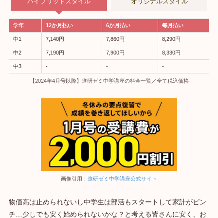
ハイブリッドスタイル
オリジナルスタイル
学年
12か月払い
6か月払い
毎月払い
中1
7,140円
7,860円
8,290円
中2
7,190円
7,900円
8,330円
中3
‐
‐
‐
【2024年4月号以降】進研ゼミ中学講座の料金一覧／全て税込価格
画像引用：
進研ゼミ中学講座公式サイト
物価高は止められないし中学生は部活もスタートして家計がピン
チ…少しでも安く始められないかな？と考える皆さんに安く、お