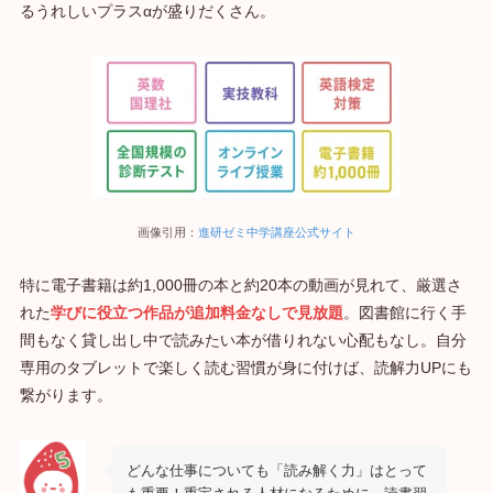
るうれしいプラスαが盛りだくさん。
画像引用：
進研ゼミ中学講座公式サイト
特に電子書籍は約1,000冊の本と約20本の動画が見れて、厳選さ
れた
学びに役立つ作品が追加料金なしで見放題
。図書館に行く手
間もなく貸し出し中で読みたい本が借りれない心配もなし。自分
専用のタブレットで楽しく読む習慣が身に付けば、読解力UPにも
繋がります。
どんな仕事についても「読み解く力」はとって