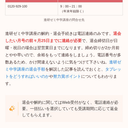
0120-929-100
9：00～21：00
（年末年始除く）
進研ゼミ中学講座の問合せ先
進研ゼミ中学講座の解約・退会手続きは電話連絡のみです。
退会
したい月号の前々月25日までに連絡が必要
で、退会締切日が日
曜・祝日の場合は翌営業日までになります。締め切りが2か月前
とやや早いので、余裕をもって連絡をしましょう。電話番号が多
数あるため、かけ間違えないように気をつけて下さいね。
進研ゼ
ミ中学講座の退会手順
を解説した記事を読んでおくと、
タブレッ
トをどうすればいいのか
や
努力賞ポイント
についてもわかりま
す。
退会や解約に関してはWeb受付がなく、電話連絡が必
要。一括払いを選択していても受講期間に応じて返金
してもらえます。