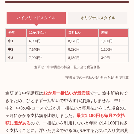
ハイブリッドスタイル
オリジナルスタイル
学年
12か月払い
毎月払い
差額
中1
6,990円
8,170円
1,180円
中2
7,140円
8,290円
1,150円
中3
7,900円*
8,330円
340円
進研ゼミ中学講座の料金一覧／全て税込価格
*卒業までの一括払い5か月分を1か月で計算
進研ゼミ中学講座は
12か月一括払いが最安値
です。途中解約もで
きるため、ひとまず一括払いで申込すれば損はしません。中1・
中2・中3の各コースで12か月一括払いと毎月払いをした場合の1
ヶ月にかかる支払額を比較しました。
最大1,180円も毎月の支払
額に差がある
ので、一括払いを利用しないと年間で14,160円も多
く支払うことに。浮いたお金でやる気がUPするお気に入り文房具