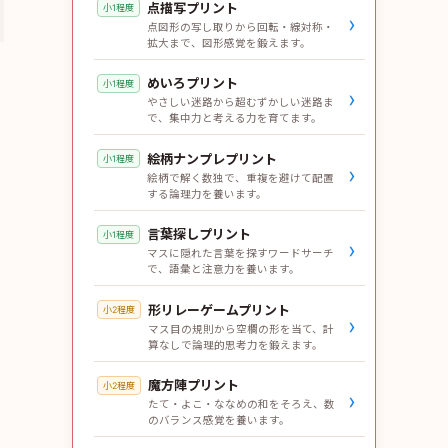
点描写プリント
小1程度
›
点図形の写し取りから回転・線対称・
拡大まで、図形感覚を鍛えます。
めいろプリント
小1程度
›
やさしい迷路から超むずかしい迷路ま
で、集中力と考える力を育てます。
絵柄ナンプレプリント
小1程度
›
絵柄で解く数独で、重複を避けて配置
する論理力を養います。
言葉探しプリント
小1程度
›
マスに隠れた言葉を探すワードサーチ
で、語彙と注意力を養います。
形リレーゲームプリント
小2程度
›
マス目の規則から空欄の形を当て、計
算なしで論理的思考力を鍛えます。
魔方陣プリント
小2程度
›
たて・よこ・ななめの和をそろえ、数
のバランス感覚を養います。