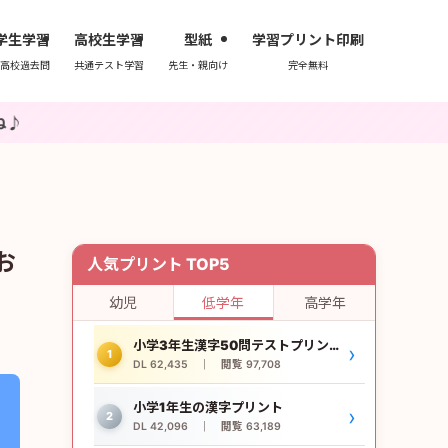
学生学習
高校生学習
型紙
学習プリント印刷
高校過去問
共通テスト学習
先生・親向け
完全無料
お
人気プリント TOP5
幼児
低学年
高学年
小学3年生漢字50問テストプリント
›
1
DL 62,435 ｜ 閲覧 97,708
小学1年生の漢字プリント
›
2
DL 42,096 ｜ 閲覧 63,189