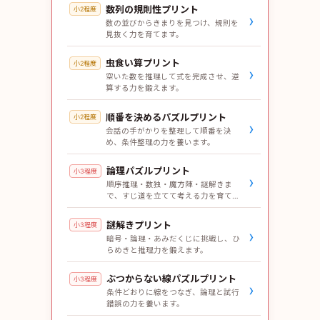
数列の規則性プリント
小2程度
›
数の並びからきまりを見つけ、規則を
見抜く力を育てます。
虫食い算プリント
小2程度
›
空いた数を推理して式を完成させ、逆
算する力を鍛えます。
順番を決めるパズルプリント
小2程度
›
会話の手がかりを整理して順番を決
め、条件整理の力を養います。
論理パズルプリント
小3程度
›
順序推理・数独・魔方陣・謎解きま
で、すじ道を立てて考える力を育てま
す。
謎解きプリント
小3程度
›
暗号・論理・あみだくじに挑戦し、ひ
らめきと推理力を鍛えます。
ぶつからない線パズルプリント
小3程度
›
条件どおりに線をつなぎ、論理と試行
錯誤の力を養います。