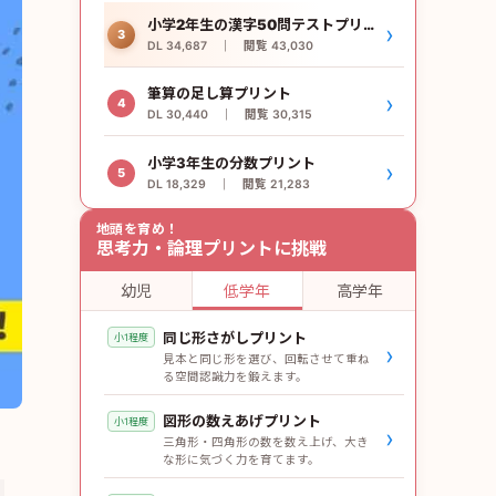
小学2年生の漢字50問テストプリント
›
3
DL 34,687 ｜ 閲覧 43,030
筆算の足し算プリント
›
4
DL 30,440 ｜ 閲覧 30,315
小学3年生の分数プリント
›
5
DL 18,329 ｜ 閲覧 21,283
地頭を育め！
思考力・論理プリントに挑戦
幼児
低学年
高学年
同じ形さがしプリント
小1程度
›
見本と同じ形を選び、回転させて重ね
る空間認識力を鍛えます。
図形の数えあげプリント
小1程度
›
三角形・四角形の数を数え上げ、大き
な形に気づく力を育てます。