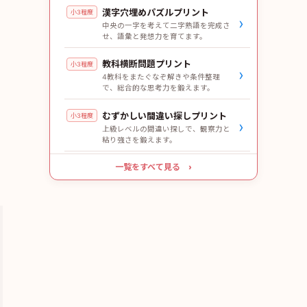
漢字穴埋めパズルプリント
小3程度
›
中央の一字を考えて二字熟語を完成さ
せ、語彙と発想力を育てます。
教科横断問題プリント
小3程度
›
4教科をまたぐなぞ解きや条件整理
で、総合的な思考力を鍛えます。
むずかしい間違い探しプリント
小3程度
›
上級レベルの間違い探しで、観察力と
粘り強さを鍛えます。
一覧をすべて見る ›