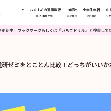
おすすめの通信教育
知育
小学生学習
中
幼児~中学生向け
家庭学習
家庭学習
公立
ークもしくは『いちごドリル』と検索してね♪
進研ゼミをとことん比較！どっちがいいか